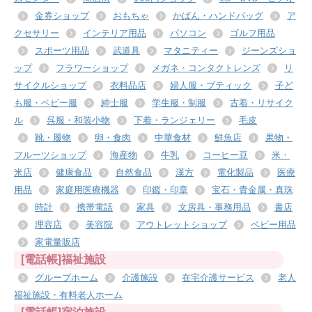
金券ショップ
おもちゃ
かばん・ハンドバッグ
ア
クセサリー
インテリア用品
パソコン
ゴルフ用品
スポーツ用品
武道具
マタニティー
ジーンズショ
ップ
フラワーショップ
メガネ・コンタクトレンズ
リ
サイクルショップ
衣料品店
婦人服・ブティック
子ど
も服・ベビー服
紳士服
学生服・制服
古着・リサイク
ル
呉服・和装小物
下着・ランジェリー
毛皮
靴・履物
卵・食肉
中華食材
鮮魚店
果物・
フルーツショップ
海産物
牛乳
コーヒー豆
米・
米店
健康食品
自然食品
漢方
電化製品
医療
用品
家庭用医療機器
印鑑・印章
宝石・貴金属・真珠
時計
携帯電話
家具
文房具・事務用品
書店
理容店
美容院
アウトレットショップ
ベビー用品
家電量販店
[電話帳]福祉施設
グループホーム
介護施設
在宅介護サービス
老人
福祉施設・有料老人ホーム