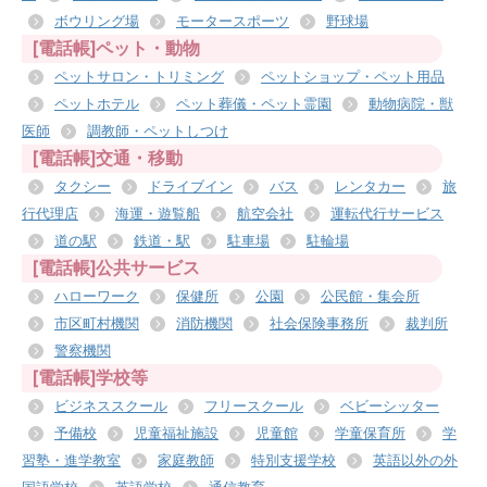
ボウリング場
モータースポーツ
野球場
[電話帳]ペット・動物
ペットサロン・トリミング
ペットショップ・ペット用品
ペットホテル
ペット葬儀・ペット霊園
動物病院・獣
医師
調教師・ペットしつけ
[電話帳]交通・移動
タクシー
ドライブイン
バス
レンタカー
旅
行代理店
海運・遊覧船
航空会社
運転代行サービス
道の駅
鉄道・駅
駐車場
駐輪場
[電話帳]公共サービス
ハローワーク
保健所
公園
公民館・集会所
市区町村機関
消防機関
社会保険事務所
裁判所
警察機関
[電話帳]学校等
ビジネススクール
フリースクール
ベビーシッター
予備校
児童福祉施設
児童館
学童保育所
学
習塾・進学教室
家庭教師
特別支援学校
英語以外の外