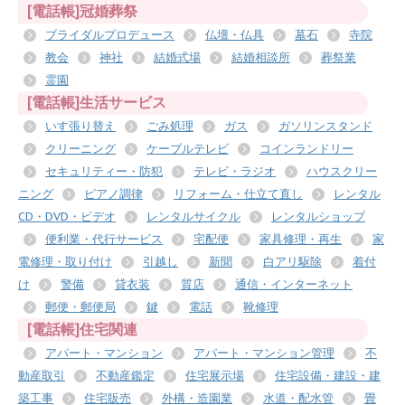
[電話帳]冠婚葬祭
ブライダルプロデュース
仏壇・仏具
墓石
寺院
教会
神社
結婚式場
結婚相談所
葬祭業
霊園
[電話帳]生活サービス
いす張り替え
ごみ処理
ガス
ガソリンスタンド
クリーニング
ケーブルテレビ
コインランドリー
セキュリティー・防犯
テレビ・ラジオ
ハウスクリー
ニング
ピアノ調律
リフォーム・仕立て直し
レンタル
CD・DVD・ビデオ
レンタルサイクル
レンタルショップ
便利業・代行サービス
宅配便
家具修理・再生
家
電修理・取り付け
引越し
新聞
白アリ駆除
着付
け
警備
貸衣装
質店
通信・インターネット
郵便・郵便局
鍵
電話
靴修理
[電話帳]住宅関連
アパート・マンション
アパート・マンション管理
不
動産取引
不動産鑑定
住宅展示場
住宅設備・建設・建
築工事
住宅販売
外構・造園業
水道・配水管
畳