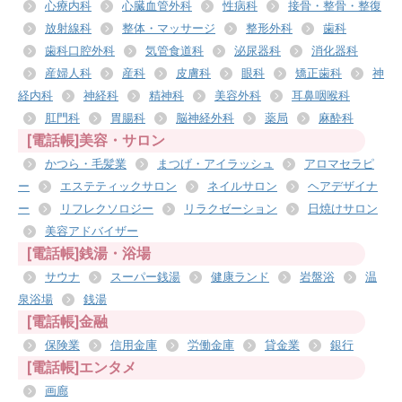
心療内科
心臓血管外科
性病科
接骨・整骨・整復
放射線科
整体・マッサージ
整形外科
歯科
歯科口腔外科
気管食道科
泌尿器科
消化器科
産婦人科
産科
皮膚科
眼科
矯正歯科
神
経内科
神経科
精神科
美容外科
耳鼻咽喉科
肛門科
胃腸科
脳神経外科
薬局
麻酔科
[電話帳]美容・サロン
かつら・毛髪業
まつげ・アイラッシュ
アロマセラピ
ー
エステティックサロン
ネイルサロン
ヘアデザイナ
ー
リフレクソロジー
リラクゼーション
日焼けサロン
美容アドバイザー
[電話帳]銭湯・浴場
サウナ
スーパー銭湯
健康ランド
岩盤浴
温
泉浴場
銭湯
[電話帳]金融
保険業
信用金庫
労働金庫
貸金業
銀行
[電話帳]エンタメ
画廊