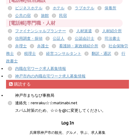
[電話帳]宿泊施設
ビジネスホテル
ホテル
ラブホテル
保養所
公共の宿
旅館
民宿
[電話帳]専門職・人材
ファイナンシャルプランナー
人材派遣
人材紹介所
信用調査・探偵
公証人
公認会計士
司法書士
弁理士
弁護士
看護師・家政婦紹介所
社会保険労
務士
税理士
経営コンサルタント
翻訳・通訳
行
政書士
内職在宅ワーク求人募集情報
神戸市内の内職在宅ワーク求人募集情報
購読する
神戸市まちなび事務局
連絡先：renraku☆☆matinabi.net
スパム対策のため、☆☆を@に変更してください。
Log In
兵庫県神戸市の観光、グルメ、学ぶ、求人募集