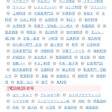
ベーカリー
ホルモン
マンガ喫茶
メキシコ料理
ラーメン
レストランバー
ロシア料理
ワインバー
上海料理
中国茶専門店
中華料理
串焼き
京
料理
仕出し料理
会席料理
割ぽう
創作料理
台湾料理
和菓子・甘味処・たい焼き
和風喫茶
和
風居酒屋
喫茶店
四川料理
地中海料理
天ぷら・
揚げ物
定食・食堂
小料理
広東料理
懐石料理
持ち帰り専門・弁当
握り寿司
料亭
日本料理
日本茶専門店
沖縄料理
洋菓子・ケーキ
海鮮料理
炉端焼き
炭火焼き
無国籍料理
焼き鳥
焼肉
焼酎バー
牛タン料理
牛丼・親子丼
紅茶専門店
西洋各国料理
豆腐料理
郷土料理
配達専門・宅配
ピザ
野菜料理
釜飯
鉄板焼き
鍋料理
韓国料
理
飲茶・点心
餃子
鳥料理
[電話帳]医者等
はり・きゅう
アレルギー科
カイロプラクティック
リウマチ科
リハビリテーション科
内科
呼吸器科
外科
婦人科
小児科
形成外科
循環器科