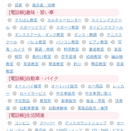
貸家
風呂釜・浴槽
[電話帳]趣味・習い事
そろばん教室
カルチャーセンター
スイミングスクー
ル
スポーツクラブ
スポーツ教室
ダイビングスクール
ダンススクール・ダンス教室
ダンス・舞踊
テニスス
クール
バレエ教室
パソコン教室
ピアノ教室
写
真・カメラ
囲碁・将棋
料理教室
書道教室
楽器
模型
着付け教室
空手道場
絵画教室
編み物
教室
茶道教室
華道教室
釣り
陶芸教室
音楽
教室
[電話帳]自動車・バイク
オートバイ修理
オートバイ販売
カー用品
レッカ
ー
ロードサービス
中古車販売
中古車買い取り
中古部品
教習所
新車販売
板金・塗装
洗車
場
自動車整備
自動車解体
電装品販売・修理
[電話帳]生活関連
コンビニ
スーパー
ディスカウントショップ
ホー
ムセンター
商店街
100円ショップ
CD・DVD・ビデオ