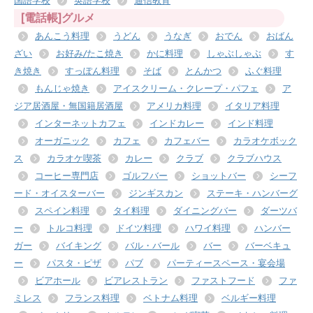
国語学校
英語学校
通信教育
[電話帳]グルメ
あんこう料理
うどん
うなぎ
おでん
おばん
ざい
お好み/たこ焼き
かに料理
しゃぶしゃぶ
す
き焼き
すっぽん料理
そば
とんかつ
ふぐ料理
もんじゃ焼き
アイスクリーム・クレープ・パフェ
ア
ジア居酒屋・無国籍居酒屋
アメリカ料理
イタリア料理
インターネットカフェ
インドカレー
インド料理
オーガニック
カフェ
カフェバー
カラオケボック
ス
カラオケ喫茶
カレー
クラブ
クラブハウス
コーヒー専門店
ゴルフバー
ショットバー
シーフ
ード・オイスターバー
ジンギスカン
ステーキ・ハンバーグ
スペイン料理
タイ料理
ダイニングバー
ダーツバ
ー
トルコ料理
ドイツ料理
ハワイ料理
ハンバー
ガー
バイキング
バル・バール
バー
バーベキュ
ー
パスタ・ピザ
パブ
パーティースペース・宴会場
ビアホール
ビアレストラン
ファストフード
ファ
ミレス
フランス料理
ベトナム料理
ベルギー料理