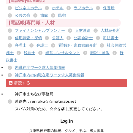
[電話帳]宿泊施設
ビジネスホテル
ホテル
ラブホテル
保養所
公共の宿
旅館
民宿
[電話帳]専門職・人材
ファイナンシャルプランナー
人材派遣
人材紹介所
信用調査・探偵
公証人
公認会計士
司法書士
弁理士
弁護士
看護師・家政婦紹介所
社会保険労
務士
税理士
経営コンサルタント
翻訳・通訳
行
政書士
内職在宅ワーク求人募集情報
神戸市内の内職在宅ワーク求人募集情報
購読する
神戸市まちなび事務局
連絡先：renraku☆☆matinabi.net
スパム対策のため、☆☆を@に変更してください。
Log In
兵庫県神戸市の観光、グルメ、学ぶ、求人募集