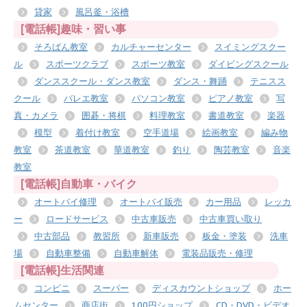
貸家
風呂釜・浴槽
[電話帳]趣味・習い事
そろばん教室
カルチャーセンター
スイミングスクー
ル
スポーツクラブ
スポーツ教室
ダイビングスクール
ダンススクール・ダンス教室
ダンス・舞踊
テニスス
クール
バレエ教室
パソコン教室
ピアノ教室
写
真・カメラ
囲碁・将棋
料理教室
書道教室
楽器
模型
着付け教室
空手道場
絵画教室
編み物
教室
茶道教室
華道教室
釣り
陶芸教室
音楽
教室
[電話帳]自動車・バイク
オートバイ修理
オートバイ販売
カー用品
レッカ
ー
ロードサービス
中古車販売
中古車買い取り
中古部品
教習所
新車販売
板金・塗装
洗車
場
自動車整備
自動車解体
電装品販売・修理
[電話帳]生活関連
コンビニ
スーパー
ディスカウントショップ
ホー
ムセンター
商店街
100円ショップ
CD・DVD・ビデオ