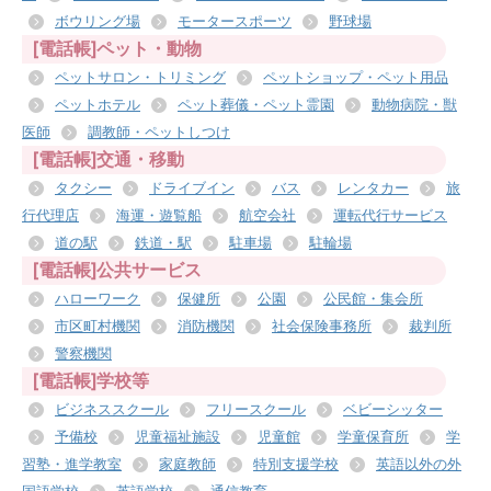
ボウリング場
モータースポーツ
野球場
[電話帳]ペット・動物
ペットサロン・トリミング
ペットショップ・ペット用品
ペットホテル
ペット葬儀・ペット霊園
動物病院・獣
医師
調教師・ペットしつけ
[電話帳]交通・移動
タクシー
ドライブイン
バス
レンタカー
旅
行代理店
海運・遊覧船
航空会社
運転代行サービス
道の駅
鉄道・駅
駐車場
駐輪場
[電話帳]公共サービス
ハローワーク
保健所
公園
公民館・集会所
市区町村機関
消防機関
社会保険事務所
裁判所
警察機関
[電話帳]学校等
ビジネススクール
フリースクール
ベビーシッター
予備校
児童福祉施設
児童館
学童保育所
学
習塾・進学教室
家庭教師
特別支援学校
英語以外の外