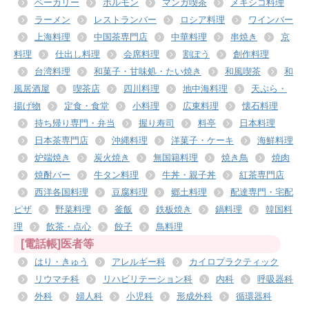
ベーカリー
ホルモン
マンガ喫茶
メキシコ料理
ラーメン
レストランバー
ロシア料理
ワインバー
上海料理
中国茶専門店
中華料理
串焼き
京
料理
仕出し料理
会席料理
割ぽう
創作料理
台湾料理
和菓子・甘味処・たい焼き
和風喫茶
和
風居酒屋
喫茶店
四川料理
地中海料理
天ぷら・
揚げ物
定食・食堂
小料理
広東料理
懐石料理
持ち帰り専門・弁当
握り寿司
料亭
日本料理
日本茶専門店
沖縄料理
洋菓子・ケーキ
海鮮料理
炉端焼き
炭火焼き
無国籍料理
焼き鳥
焼肉
焼酎バー
牛タン料理
牛丼・親子丼
紅茶専門店
西洋各国料理
豆腐料理
郷土料理
配達専門・宅配
ピザ
野菜料理
釜飯
鉄板焼き
鍋料理
韓国料
理
飲茶・点心
餃子
鳥料理
[電話帳]医者等
はり・きゅう
アレルギー科
カイロプラクティック
リウマチ科
リハビリテーション科
内科
呼吸器科
外科
婦人科
小児科
形成外科
循環器科