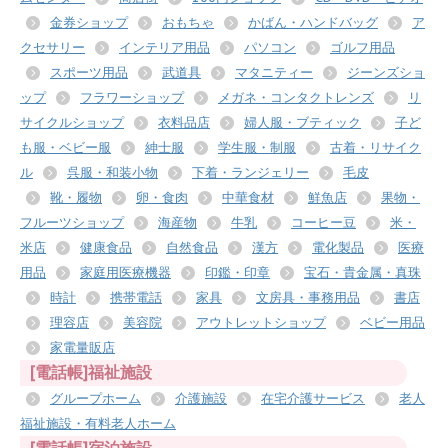
金券ショップ
おもちゃ
かばん・ハンドバッグ
ア
クセサリー
インテリア用品
パソコン
ゴルフ用品
スポーツ用品
武道具
マタニティー
ジーンズショ
ップ
フラワーショップ
メガネ・コンタクトレンズ
リ
サイクルショップ
衣料品店
婦人服・ブティック
子ど
も服・ベビー服
紳士服
学生服・制服
古着・リサイク
ル
呉服・和装小物
下着・ランジェリー
毛皮
靴・履物
卵・食肉
中華食材
鮮魚店
果物・
フルーツショップ
海産物
牛乳
コーヒー豆
米・
米店
健康食品
自然食品
漢方
電化製品
医療
用品
家庭用医療機器
印鑑・印章
宝石・貴金属・真珠
時計
携帯電話
家具
文房具・事務用品
書店
理容店
美容院
アウトレットショップ
ベビー用品
家電量販店
[電話帳]福祉施設
グループホーム
介護施設
在宅介護サービス
老人
福祉施設・有料老人ホーム