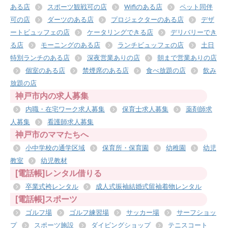
ある店
スポーツ観戦可の店
Wifiのある店
ペット同伴
可の店
ダーツのある店
プロジェクターのある店
デザ
ートビュッフェの店
ケータリングできる店
デリバリーでき
る店
モーニングのある店
ランチビュッフェの店
土日
特別ランチのある店
深夜営業ありの店
朝まで営業ありの店
個室のある店
禁煙席のある店
食べ放題の店
飲み
放題の店
神戸市内の求人募集
内職・在宅ワーク求人募集
保育士求人募集
薬剤師求
人募集
看護師求人募集
神戸市のママたちへ
小中学校の通学区域
保育所・保育園
幼稚園
幼児
教室
幼児教材
[電話帳]レンタル借りる
卒業式袴レンタル
成人式振袖結婚式留袖着物レンタル
[電話帳]スポーツ
ゴルフ場
ゴルフ練習場
サッカー場
サーフショッ
プ
スポーツ施設
ダイビングショップ
テニスコート