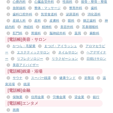
心療内科
心臓血管外科
性病科
接骨・整骨・整復
放射線科
整体・マッサージ
整形外科
歯科
歯科口腔外科
気管食道科
泌尿器科
消化器科
産婦人科
産科
皮膚科
眼科
矯正歯科
神
経内科
神経科
精神科
美容外科
耳鼻咽喉科
肛門科
胃腸科
脳神経外科
薬局
麻酔科
[電話帳]美容・サロン
かつら・毛髪業
まつげ・アイラッシュ
アロマセラピ
ー
エステティックサロン
ネイルサロン
ヘアデザイナ
ー
リフレクソロジー
リラクゼーション
日焼けサロン
美容アドバイザー
[電話帳]銭湯・浴場
サウナ
スーパー銭湯
健康ランド
岩盤浴
温
泉浴場
銭湯
[電話帳]金融
保険業
信用金庫
労働金庫
貸金業
銀行
[電話帳]エンタメ
画廊