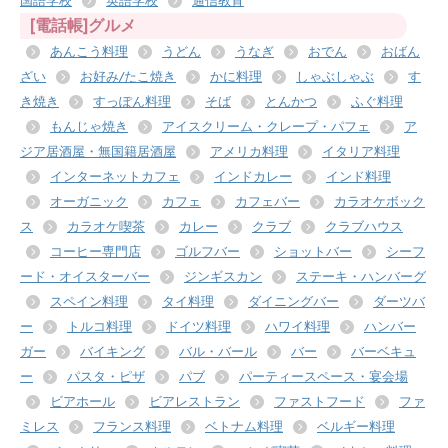
国語学校
英語学校
通信教育
[電話帳]グルメ
あんこう料理
うどん
うなぎ
おでん
おばん
ざい
お好み/たこ焼き
かに料理
しゃぶしゃぶ
す
き焼き
すっぽん料理
そば
とんかつ
ふぐ料理
もんじゃ焼き
アイスクリーム・クレープ・パフェ
ア
ジア居酒屋・無国籍居酒屋
アメリカ料理
イタリア料理
インターネットカフェ
インドカレー
インド料理
オーガニック
カフェ
カフェバー
カラオケボック
ス
カラオケ喫茶
カレー
クラブ
クラブハウス
コーヒー専門店
ゴルフバー
ショットバー
シーフ
ード・オイスターバー
ジンギスカン
ステーキ・ハンバーグ
スペイン料理
タイ料理
ダイニングバー
ダーツバ
ー
トルコ料理
ドイツ料理
ハワイ料理
ハンバー
ガー
バイキング
バル・バール
バー
バーベキュ
ー
パスタ・ピザ
パブ
パーティースペース・宴会場
ビアホール
ビアレストラン
ファストフード
ファ
ミレス
フランス料理
ベトナム料理
ベルギー料理