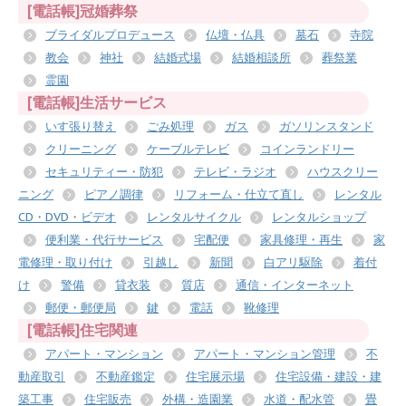
[電話帳]冠婚葬祭
ブライダルプロデュース
仏壇・仏具
墓石
寺院
教会
神社
結婚式場
結婚相談所
葬祭業
霊園
[電話帳]生活サービス
いす張り替え
ごみ処理
ガス
ガソリンスタンド
クリーニング
ケーブルテレビ
コインランドリー
セキュリティー・防犯
テレビ・ラジオ
ハウスクリー
ニング
ピアノ調律
リフォーム・仕立て直し
レンタル
CD・DVD・ビデオ
レンタルサイクル
レンタルショップ
便利業・代行サービス
宅配便
家具修理・再生
家
電修理・取り付け
引越し
新聞
白アリ駆除
着付
け
警備
貸衣装
質店
通信・インターネット
郵便・郵便局
鍵
電話
靴修理
[電話帳]住宅関連
アパート・マンション
アパート・マンション管理
不
動産取引
不動産鑑定
住宅展示場
住宅設備・建設・建
築工事
住宅販売
外構・造園業
水道・配水管
畳