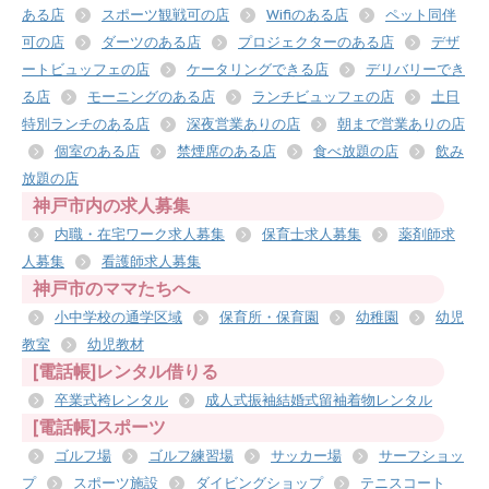
ある店
スポーツ観戦可の店
Wifiのある店
ペット同伴
可の店
ダーツのある店
プロジェクターのある店
デザ
ートビュッフェの店
ケータリングできる店
デリバリーでき
る店
モーニングのある店
ランチビュッフェの店
土日
特別ランチのある店
深夜営業ありの店
朝まで営業ありの店
個室のある店
禁煙席のある店
食べ放題の店
飲み
放題の店
神戸市内の求人募集
内職・在宅ワーク求人募集
保育士求人募集
薬剤師求
人募集
看護師求人募集
神戸市のママたちへ
小中学校の通学区域
保育所・保育園
幼稚園
幼児
教室
幼児教材
[電話帳]レンタル借りる
卒業式袴レンタル
成人式振袖結婚式留袖着物レンタル
[電話帳]スポーツ
ゴルフ場
ゴルフ練習場
サッカー場
サーフショッ
プ
スポーツ施設
ダイビングショップ
テニスコート