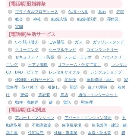
[電話帳]冠婚葬祭
ブライダルプロデュース
仏壇・仏具
墓石
寺院
教会
神社
結婚式場
結婚相談所
葬祭業
霊園
[電話帳]生活サービス
いす張り替え
ごみ処理
ガス
ガソリンスタンド
クリーニング
ケーブルテレビ
コインランドリー
セキュリティー・防犯
テレビ・ラジオ
ハウスクリー
ニング
ピアノ調律
リフォーム・仕立て直し
レンタル
CD・DVD・ビデオ
レンタルサイクル
レンタルショップ
便利業・代行サービス
宅配便
家具修理・再生
家
電修理・取り付け
引越し
新聞
白アリ駆除
着付
け
警備
貸衣装
質店
通信・インターネット
郵便・郵便局
鍵
電話
靴修理
[電話帳]住宅関連
アパート・マンション
アパート・マンション管理
不
動産取引
不動産鑑定
住宅展示場
住宅設備・建設・建
築工事
住宅販売
外構・造園業
水道・配水管
畳