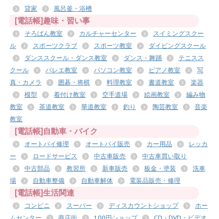
貸家
風呂釜・浴槽
[電話帳]趣味・習い事
そろばん教室
カルチャーセンター
スイミングスクー
ル
スポーツクラブ
スポーツ教室
ダイビングスクール
ダンススクール・ダンス教室
ダンス・舞踊
テニスス
クール
バレエ教室
パソコン教室
ピアノ教室
写
真・カメラ
囲碁・将棋
料理教室
書道教室
楽器
模型
着付け教室
空手道場
絵画教室
編み物
教室
茶道教室
華道教室
釣り
陶芸教室
音楽
教室
[電話帳]自動車・バイク
オートバイ修理
オートバイ販売
カー用品
レッカ
ー
ロードサービス
中古車販売
中古車買い取り
中古部品
教習所
新車販売
板金・塗装
洗車
場
自動車整備
自動車解体
電装品販売・修理
[電話帳]生活関連
コンビニ
スーパー
ディスカウントショップ
ホー
ムセンター
商店街
100円ショップ
CD・DVD・ビデオ