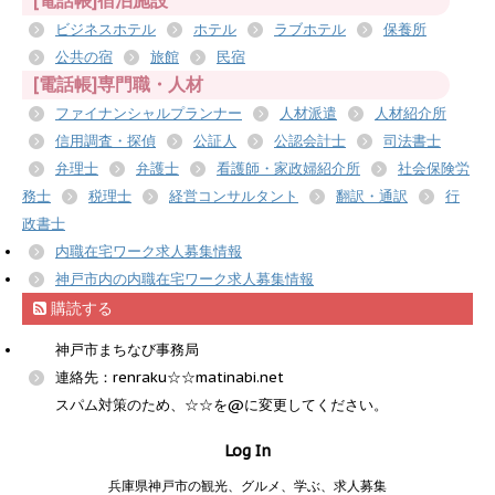
[電話帳]宿泊施設
ビジネスホテル
ホテル
ラブホテル
保養所
公共の宿
旅館
民宿
[電話帳]専門職・人材
ファイナンシャルプランナー
人材派遣
人材紹介所
信用調査・探偵
公証人
公認会計士
司法書士
弁理士
弁護士
看護師・家政婦紹介所
社会保険労
務士
税理士
経営コンサルタント
翻訳・通訳
行
政書士
内職在宅ワーク求人募集情報
神戸市内の内職在宅ワーク求人募集情報
購読する
神戸市まちなび事務局
連絡先：renraku☆☆matinabi.net
スパム対策のため、☆☆を@に変更してください。
Log In
兵庫県神戸市の観光、グルメ、学ぶ、求人募集