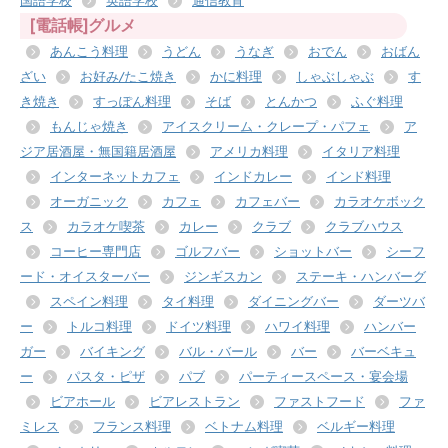
国語学校
英語学校
通信教育
[電話帳]グルメ
あんこう料理
うどん
うなぎ
おでん
おばん
ざい
お好み/たこ焼き
かに料理
しゃぶしゃぶ
す
き焼き
すっぽん料理
そば
とんかつ
ふぐ料理
もんじゃ焼き
アイスクリーム・クレープ・パフェ
ア
ジア居酒屋・無国籍居酒屋
アメリカ料理
イタリア料理
インターネットカフェ
インドカレー
インド料理
オーガニック
カフェ
カフェバー
カラオケボック
ス
カラオケ喫茶
カレー
クラブ
クラブハウス
コーヒー専門店
ゴルフバー
ショットバー
シーフ
ード・オイスターバー
ジンギスカン
ステーキ・ハンバーグ
スペイン料理
タイ料理
ダイニングバー
ダーツバ
ー
トルコ料理
ドイツ料理
ハワイ料理
ハンバー
ガー
バイキング
バル・バール
バー
バーベキュ
ー
パスタ・ピザ
パブ
パーティースペース・宴会場
ビアホール
ビアレストラン
ファストフード
ファ
ミレス
フランス料理
ベトナム料理
ベルギー料理