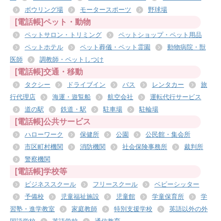
ボウリング場
モータースポーツ
野球場
[電話帳]ペット・動物
ペットサロン・トリミング
ペットショップ・ペット用品
ペットホテル
ペット葬儀・ペット霊園
動物病院・獣
医師
調教師・ペットしつけ
[電話帳]交通・移動
タクシー
ドライブイン
バス
レンタカー
旅
行代理店
海運・遊覧船
航空会社
運転代行サービス
道の駅
鉄道・駅
駐車場
駐輪場
[電話帳]公共サービス
ハローワーク
保健所
公園
公民館・集会所
市区町村機関
消防機関
社会保険事務所
裁判所
警察機関
[電話帳]学校等
ビジネススクール
フリースクール
ベビーシッター
予備校
児童福祉施設
児童館
学童保育所
学
習塾・進学教室
家庭教師
特別支援学校
英語以外の外