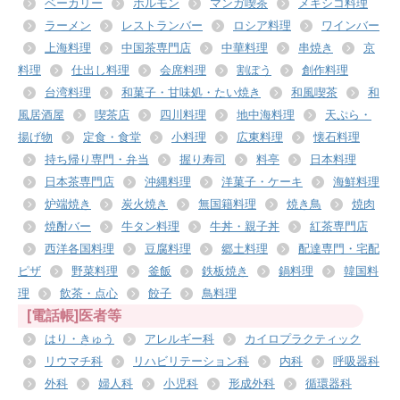
ベーカリー
ホルモン
マンガ喫茶
メキシコ料理
ラーメン
レストランバー
ロシア料理
ワインバー
上海料理
中国茶専門店
中華料理
串焼き
京
料理
仕出し料理
会席料理
割ぽう
創作料理
台湾料理
和菓子・甘味処・たい焼き
和風喫茶
和
風居酒屋
喫茶店
四川料理
地中海料理
天ぷら・
揚げ物
定食・食堂
小料理
広東料理
懐石料理
持ち帰り専門・弁当
握り寿司
料亭
日本料理
日本茶専門店
沖縄料理
洋菓子・ケーキ
海鮮料理
炉端焼き
炭火焼き
無国籍料理
焼き鳥
焼肉
焼酎バー
牛タン料理
牛丼・親子丼
紅茶専門店
西洋各国料理
豆腐料理
郷土料理
配達専門・宅配
ピザ
野菜料理
釜飯
鉄板焼き
鍋料理
韓国料
理
飲茶・点心
餃子
鳥料理
[電話帳]医者等
はり・きゅう
アレルギー科
カイロプラクティック
リウマチ科
リハビリテーション科
内科
呼吸器科
外科
婦人科
小児科
形成外科
循環器科