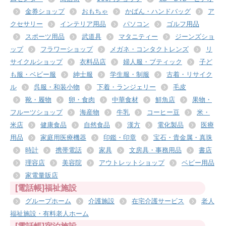
金券ショップ
おもちゃ
かばん・ハンドバッグ
ア
クセサリー
インテリア用品
パソコン
ゴルフ用品
スポーツ用品
武道具
マタニティー
ジーンズショ
ップ
フラワーショップ
メガネ・コンタクトレンズ
リ
サイクルショップ
衣料品店
婦人服・ブティック
子ど
も服・ベビー服
紳士服
学生服・制服
古着・リサイク
ル
呉服・和装小物
下着・ランジェリー
毛皮
靴・履物
卵・食肉
中華食材
鮮魚店
果物・
フルーツショップ
海産物
牛乳
コーヒー豆
米・
米店
健康食品
自然食品
漢方
電化製品
医療
用品
家庭用医療機器
印鑑・印章
宝石・貴金属・真珠
時計
携帯電話
家具
文房具・事務用品
書店
理容店
美容院
アウトレットショップ
ベビー用品
家電量販店
[電話帳]福祉施設
グループホーム
介護施設
在宅介護サービス
老人
福祉施設・有料老人ホーム