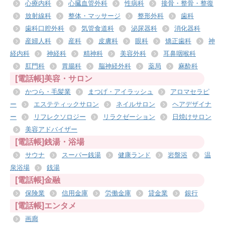
心療内科
心臓血管外科
性病科
接骨・整骨・整復
放射線科
整体・マッサージ
整形外科
歯科
歯科口腔外科
気管食道科
泌尿器科
消化器科
産婦人科
産科
皮膚科
眼科
矯正歯科
神
経内科
神経科
精神科
美容外科
耳鼻咽喉科
肛門科
胃腸科
脳神経外科
薬局
麻酔科
[電話帳]美容・サロン
かつら・毛髪業
まつげ・アイラッシュ
アロマセラピ
ー
エステティックサロン
ネイルサロン
ヘアデザイナ
ー
リフレクソロジー
リラクゼーション
日焼けサロン
美容アドバイザー
[電話帳]銭湯・浴場
サウナ
スーパー銭湯
健康ランド
岩盤浴
温
泉浴場
銭湯
[電話帳]金融
保険業
信用金庫
労働金庫
貸金業
銀行
[電話帳]エンタメ
画廊