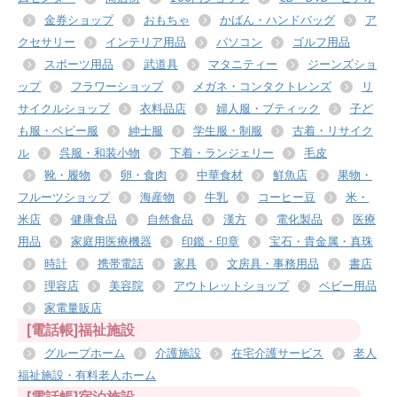
金券ショップ
おもちゃ
かばん・ハンドバッグ
ア
クセサリー
インテリア用品
パソコン
ゴルフ用品
スポーツ用品
武道具
マタニティー
ジーンズショ
ップ
フラワーショップ
メガネ・コンタクトレンズ
リ
サイクルショップ
衣料品店
婦人服・ブティック
子ど
も服・ベビー服
紳士服
学生服・制服
古着・リサイク
ル
呉服・和装小物
下着・ランジェリー
毛皮
靴・履物
卵・食肉
中華食材
鮮魚店
果物・
フルーツショップ
海産物
牛乳
コーヒー豆
米・
米店
健康食品
自然食品
漢方
電化製品
医療
用品
家庭用医療機器
印鑑・印章
宝石・貴金属・真珠
時計
携帯電話
家具
文房具・事務用品
書店
理容店
美容院
アウトレットショップ
ベビー用品
家電量販店
[電話帳]福祉施設
グループホーム
介護施設
在宅介護サービス
老人
福祉施設・有料老人ホーム