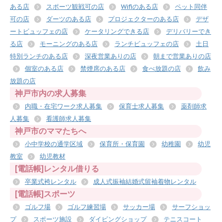
ある店
スポーツ観戦可の店
Wifiのある店
ペット同伴
可の店
ダーツのある店
プロジェクターのある店
デザ
ートビュッフェの店
ケータリングできる店
デリバリーでき
る店
モーニングのある店
ランチビュッフェの店
土日
特別ランチのある店
深夜営業ありの店
朝まで営業ありの店
個室のある店
禁煙席のある店
食べ放題の店
飲み
放題の店
神戸市内の求人募集
内職・在宅ワーク求人募集
保育士求人募集
薬剤師求
人募集
看護師求人募集
神戸市のママたちへ
小中学校の通学区域
保育所・保育園
幼稚園
幼児
教室
幼児教材
[電話帳]レンタル借りる
卒業式袴レンタル
成人式振袖結婚式留袖着物レンタル
[電話帳]スポーツ
ゴルフ場
ゴルフ練習場
サッカー場
サーフショッ
プ
スポーツ施設
ダイビングショップ
テニスコート