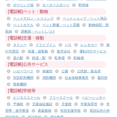
ボウリング場
モータースポーツ
野球場
[電話帳]ペット・動物
ペットサロン・トリミング
ペットショップ・ペット用品
ペットホテル
ペット葬儀・ペット霊園
動物病院・獣
医師
調教師・ペットしつけ
[電話帳]交通・移動
タクシー
ドライブイン
バス
レンタカー
旅
行代理店
海運・遊覧船
航空会社
運転代行サービス
道の駅
鉄道・駅
駐車場
駐輪場
[電話帳]公共サービス
ハローワーク
保健所
公園
公民館・集会所
市区町村機関
消防機関
社会保険事務所
裁判所
警察機関
[電話帳]学校等
ビジネススクール
フリースクール
ベビーシッター
予備校
児童福祉施設
児童館
学童保育所
学
習塾・進学教室
家庭教師
特別支援学校
英語以外の外