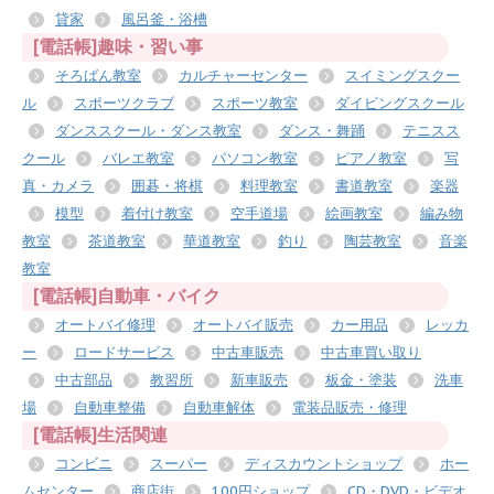
貸家
風呂釜・浴槽
[電話帳]趣味・習い事
そろばん教室
カルチャーセンター
スイミングスクー
ル
スポーツクラブ
スポーツ教室
ダイビングスクール
ダンススクール・ダンス教室
ダンス・舞踊
テニスス
クール
バレエ教室
パソコン教室
ピアノ教室
写
真・カメラ
囲碁・将棋
料理教室
書道教室
楽器
模型
着付け教室
空手道場
絵画教室
編み物
教室
茶道教室
華道教室
釣り
陶芸教室
音楽
教室
[電話帳]自動車・バイク
オートバイ修理
オートバイ販売
カー用品
レッカ
ー
ロードサービス
中古車販売
中古車買い取り
中古部品
教習所
新車販売
板金・塗装
洗車
場
自動車整備
自動車解体
電装品販売・修理
[電話帳]生活関連
コンビニ
スーパー
ディスカウントショップ
ホー
ムセンター
商店街
100円ショップ
CD・DVD・ビデオ