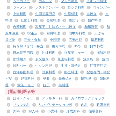
ベーカリー
ホルモン
マンガ喫茶
メキシコ料理
ラーメン
レストランバー
ロシア料理
ワインバー
上海料理
中国茶専門店
中華料理
串焼き
京
料理
仕出し料理
会席料理
割ぽう
創作料理
台湾料理
和菓子・甘味処・たい焼き
和風喫茶
和
風居酒屋
喫茶店
四川料理
地中海料理
天ぷら・
揚げ物
定食・食堂
小料理
広東料理
懐石料理
持ち帰り専門・弁当
握り寿司
料亭
日本料理
日本茶専門店
沖縄料理
洋菓子・ケーキ
海鮮料理
炉端焼き
炭火焼き
無国籍料理
焼き鳥
焼肉
焼酎バー
牛タン料理
牛丼・親子丼
紅茶専門店
西洋各国料理
豆腐料理
郷土料理
配達専門・宅配
ピザ
野菜料理
釜飯
鉄板焼き
鍋料理
韓国料
理
飲茶・点心
餃子
鳥料理
[電話帳]医者等
はり・きゅう
アレルギー科
カイロプラクティック
リウマチ科
リハビリテーション科
内科
呼吸器科
外科
婦人科
小児科
形成外科
循環器科