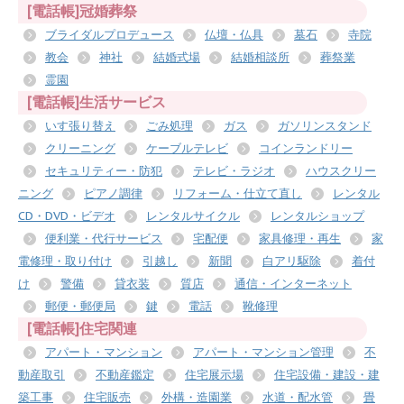
[電話帳]冠婚葬祭
ブライダルプロデュース
仏壇・仏具
墓石
寺院
教会
神社
結婚式場
結婚相談所
葬祭業
霊園
[電話帳]生活サービス
いす張り替え
ごみ処理
ガス
ガソリンスタンド
クリーニング
ケーブルテレビ
コインランドリー
セキュリティー・防犯
テレビ・ラジオ
ハウスクリー
ニング
ピアノ調律
リフォーム・仕立て直し
レンタル
CD・DVD・ビデオ
レンタルサイクル
レンタルショップ
便利業・代行サービス
宅配便
家具修理・再生
家
電修理・取り付け
引越し
新聞
白アリ駆除
着付
け
警備
貸衣装
質店
通信・インターネット
郵便・郵便局
鍵
電話
靴修理
[電話帳]住宅関連
アパート・マンション
アパート・マンション管理
不
動産取引
不動産鑑定
住宅展示場
住宅設備・建設・建
築工事
住宅販売
外構・造園業
水道・配水管
畳