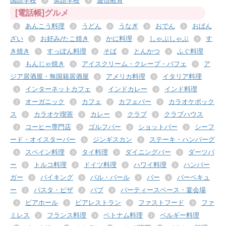
国語学校
英語学校
通信教育
[電話帳]グルメ
あんこう料理
うどん
うなぎ
おでん
おばん
ざい
お好み/たこ焼き
かに料理
しゃぶしゃぶ
す
き焼き
すっぽん料理
そば
とんかつ
ふぐ料理
もんじゃ焼き
アイスクリーム・クレープ・パフェ
ア
ジア居酒屋・無国籍居酒屋
アメリカ料理
イタリア料理
インターネットカフェ
インドカレー
インド料理
オーガニック
カフェ
カフェバー
カラオケボック
ス
カラオケ喫茶
カレー
クラブ
クラブハウス
コーヒー専門店
ゴルフバー
ショットバー
シーフ
ード・オイスターバー
ジンギスカン
ステーキ・ハンバーグ
スペイン料理
タイ料理
ダイニングバー
ダーツバ
ー
トルコ料理
ドイツ料理
ハワイ料理
ハンバー
ガー
バイキング
バル・バール
バー
バーベキュ
ー
パスタ・ピザ
パブ
パーティースペース・宴会場
ビアホール
ビアレストラン
ファストフード
ファ
ミレス
フランス料理
ベトナム料理
ベルギー料理