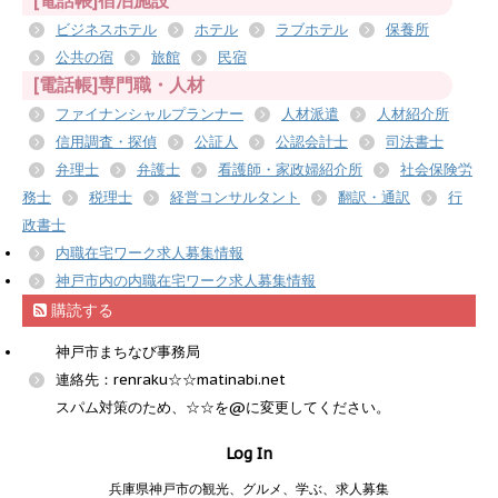
[電話帳]宿泊施設
ビジネスホテル
ホテル
ラブホテル
保養所
公共の宿
旅館
民宿
[電話帳]専門職・人材
ファイナンシャルプランナー
人材派遣
人材紹介所
信用調査・探偵
公証人
公認会計士
司法書士
弁理士
弁護士
看護師・家政婦紹介所
社会保険労
務士
税理士
経営コンサルタント
翻訳・通訳
行
政書士
内職在宅ワーク求人募集情報
神戸市内の内職在宅ワーク求人募集情報
購読する
神戸市まちなび事務局
連絡先：renraku☆☆matinabi.net
スパム対策のため、☆☆を@に変更してください。
Log In
兵庫県神戸市の観光、グルメ、学ぶ、求人募集