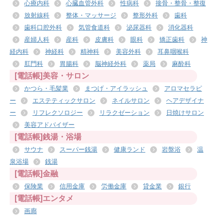
心療内科
心臓血管外科
性病科
接骨・整骨・整復
放射線科
整体・マッサージ
整形外科
歯科
歯科口腔外科
気管食道科
泌尿器科
消化器科
産婦人科
産科
皮膚科
眼科
矯正歯科
神
経内科
神経科
精神科
美容外科
耳鼻咽喉科
肛門科
胃腸科
脳神経外科
薬局
麻酔科
[電話帳]美容・サロン
かつら・毛髪業
まつげ・アイラッシュ
アロマセラピ
ー
エステティックサロン
ネイルサロン
ヘアデザイナ
ー
リフレクソロジー
リラクゼーション
日焼けサロン
美容アドバイザー
[電話帳]銭湯・浴場
サウナ
スーパー銭湯
健康ランド
岩盤浴
温
泉浴場
銭湯
[電話帳]金融
保険業
信用金庫
労働金庫
貸金業
銀行
[電話帳]エンタメ
画廊