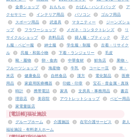
金券ショップ
おもちゃ
かばん・ハンドバッグ
ア
クセサリー
インテリア用品
パソコン
ゴルフ用品
スポーツ用品
武道具
マタニティー
ジーンズショ
ップ
フラワーショップ
メガネ・コンタクトレンズ
リ
サイクルショップ
衣料品店
婦人服・ブティック
子ど
も服・ベビー服
紳士服
学生服・制服
古着・リサイク
ル
呉服・和装小物
下着・ランジェリー
毛皮
靴・履物
卵・食肉
中華食材
鮮魚店
果物・
フルーツショップ
海産物
牛乳
コーヒー豆
米・
米店
健康食品
自然食品
漢方
電化製品
医療
用品
家庭用医療機器
印鑑・印章
宝石・貴金属・真珠
時計
携帯電話
家具
文房具・事務用品
書店
理容店
美容院
アウトレットショップ
ベビー用品
家電量販店
[電話帳]福祉施設
グループホーム
介護施設
在宅介護サービス
老人
福祉施設・有料老人ホーム