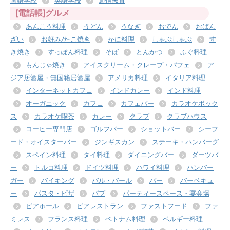
国語学校
英語学校
通信教育
[電話帳]グルメ
あんこう料理
うどん
うなぎ
おでん
おばん
ざい
お好み/たこ焼き
かに料理
しゃぶしゃぶ
す
き焼き
すっぽん料理
そば
とんかつ
ふぐ料理
もんじゃ焼き
アイスクリーム・クレープ・パフェ
ア
ジア居酒屋・無国籍居酒屋
アメリカ料理
イタリア料理
インターネットカフェ
インドカレー
インド料理
オーガニック
カフェ
カフェバー
カラオケボック
ス
カラオケ喫茶
カレー
クラブ
クラブハウス
コーヒー専門店
ゴルフバー
ショットバー
シーフ
ード・オイスターバー
ジンギスカン
ステーキ・ハンバーグ
スペイン料理
タイ料理
ダイニングバー
ダーツバ
ー
トルコ料理
ドイツ料理
ハワイ料理
ハンバー
ガー
バイキング
バル・バール
バー
バーベキュ
ー
パスタ・ピザ
パブ
パーティースペース・宴会場
ビアホール
ビアレストラン
ファストフード
ファ
ミレス
フランス料理
ベトナム料理
ベルギー料理