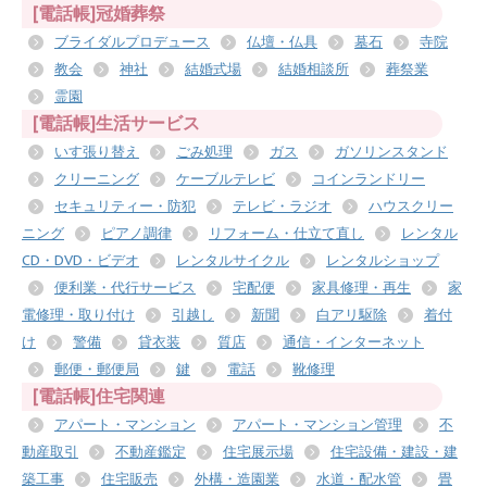
[電話帳]冠婚葬祭
ブライダルプロデュース
仏壇・仏具
墓石
寺院
教会
神社
結婚式場
結婚相談所
葬祭業
霊園
[電話帳]生活サービス
いす張り替え
ごみ処理
ガス
ガソリンスタンド
クリーニング
ケーブルテレビ
コインランドリー
セキュリティー・防犯
テレビ・ラジオ
ハウスクリー
ニング
ピアノ調律
リフォーム・仕立て直し
レンタル
CD・DVD・ビデオ
レンタルサイクル
レンタルショップ
便利業・代行サービス
宅配便
家具修理・再生
家
電修理・取り付け
引越し
新聞
白アリ駆除
着付
け
警備
貸衣装
質店
通信・インターネット
郵便・郵便局
鍵
電話
靴修理
[電話帳]住宅関連
アパート・マンション
アパート・マンション管理
不
動産取引
不動産鑑定
住宅展示場
住宅設備・建設・建
築工事
住宅販売
外構・造園業
水道・配水管
畳