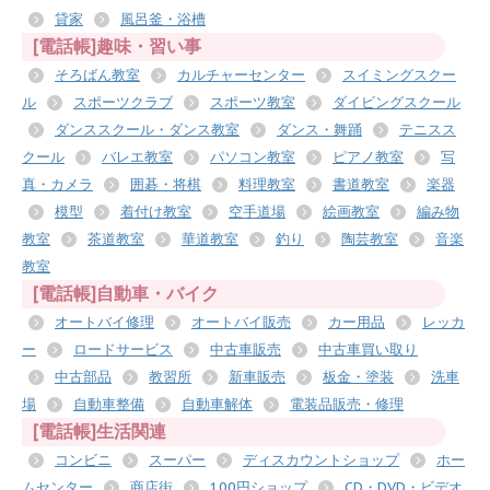
貸家
風呂釜・浴槽
[電話帳]趣味・習い事
そろばん教室
カルチャーセンター
スイミングスクー
ル
スポーツクラブ
スポーツ教室
ダイビングスクール
ダンススクール・ダンス教室
ダンス・舞踊
テニスス
クール
バレエ教室
パソコン教室
ピアノ教室
写
真・カメラ
囲碁・将棋
料理教室
書道教室
楽器
模型
着付け教室
空手道場
絵画教室
編み物
教室
茶道教室
華道教室
釣り
陶芸教室
音楽
教室
[電話帳]自動車・バイク
オートバイ修理
オートバイ販売
カー用品
レッカ
ー
ロードサービス
中古車販売
中古車買い取り
中古部品
教習所
新車販売
板金・塗装
洗車
場
自動車整備
自動車解体
電装品販売・修理
[電話帳]生活関連
コンビニ
スーパー
ディスカウントショップ
ホー
ムセンター
商店街
100円ショップ
CD・DVD・ビデオ