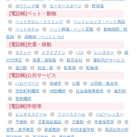
ボウリング場
モータースポーツ
野球場
[電話帳]ペット・動物
ペットサロン・トリミング
ペットショップ・ペット用品
ペットホテル
ペット葬儀・ペット霊園
動物病院・獣
医師
調教師・ペットしつけ
[電話帳]交通・移動
タクシー
ドライブイン
バス
レンタカー
旅
行代理店
海運・遊覧船
航空会社
運転代行サービス
道の駅
鉄道・駅
駐車場
駐輪場
[電話帳]公共サービス
ハローワーク
保健所
公園
公民館・集会所
市区町村機関
消防機関
社会保険事務所
裁判所
警察機関
[電話帳]学校等
ビジネススクール
フリースクール
ベビーシッター
予備校
児童福祉施設
児童館
学童保育所
学
習塾・進学教室
家庭教師
特別支援学校
英語以外の外