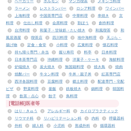
ベーカリー
ホルモン
マンガ喫茶
メキシコ料理
ラーメン
レストランバー
ロシア料理
ワインバー
上海料理
中国茶専門店
中華料理
串焼き
京
料理
仕出し料理
会席料理
割ぽう
創作料理
台湾料理
和菓子・甘味処・たい焼き
和風喫茶
和
風居酒屋
喫茶店
四川料理
地中海料理
天ぷら・
揚げ物
定食・食堂
小料理
広東料理
懐石料理
持ち帰り専門・弁当
握り寿司
料亭
日本料理
日本茶専門店
沖縄料理
洋菓子・ケーキ
海鮮料理
炉端焼き
炭火焼き
無国籍料理
焼き鳥
焼肉
焼酎バー
牛タン料理
牛丼・親子丼
紅茶専門店
西洋各国料理
豆腐料理
郷土料理
配達専門・宅配
ピザ
野菜料理
釜飯
鉄板焼き
鍋料理
韓国料
理
飲茶・点心
餃子
鳥料理
[電話帳]医者等
はり・きゅう
アレルギー科
カイロプラクティック
リウマチ科
リハビリテーション科
内科
呼吸器科
外科
婦人科
小児科
形成外科
循環器科