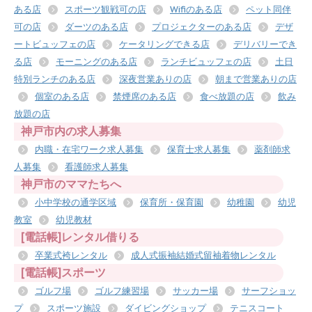
ある店
スポーツ観戦可の店
Wifiのある店
ペット同伴
可の店
ダーツのある店
プロジェクターのある店
デザ
ートビュッフェの店
ケータリングできる店
デリバリーでき
る店
モーニングのある店
ランチビュッフェの店
土日
特別ランチのある店
深夜営業ありの店
朝まで営業ありの店
個室のある店
禁煙席のある店
食べ放題の店
飲み
放題の店
神戸市内の求人募集
内職・在宅ワーク求人募集
保育士求人募集
薬剤師求
人募集
看護師求人募集
神戸市のママたちへ
小中学校の通学区域
保育所・保育園
幼稚園
幼児
教室
幼児教材
[電話帳]レンタル借りる
卒業式袴レンタル
成人式振袖結婚式留袖着物レンタル
[電話帳]スポーツ
ゴルフ場
ゴルフ練習場
サッカー場
サーフショッ
プ
スポーツ施設
ダイビングショップ
テニスコート