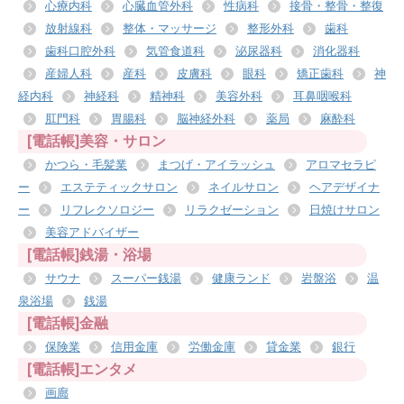
心療内科
心臓血管外科
性病科
接骨・整骨・整復
放射線科
整体・マッサージ
整形外科
歯科
歯科口腔外科
気管食道科
泌尿器科
消化器科
産婦人科
産科
皮膚科
眼科
矯正歯科
神
経内科
神経科
精神科
美容外科
耳鼻咽喉科
肛門科
胃腸科
脳神経外科
薬局
麻酔科
[電話帳]美容・サロン
かつら・毛髪業
まつげ・アイラッシュ
アロマセラピ
ー
エステティックサロン
ネイルサロン
ヘアデザイナ
ー
リフレクソロジー
リラクゼーション
日焼けサロン
美容アドバイザー
[電話帳]銭湯・浴場
サウナ
スーパー銭湯
健康ランド
岩盤浴
温
泉浴場
銭湯
[電話帳]金融
保険業
信用金庫
労働金庫
貸金業
銀行
[電話帳]エンタメ
画廊