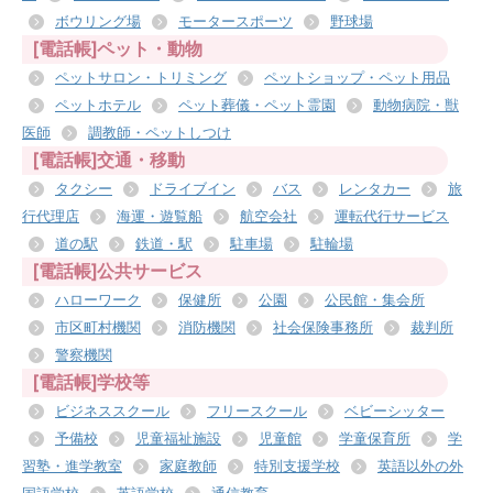
ボウリング場
モータースポーツ
野球場
[電話帳]ペット・動物
ペットサロン・トリミング
ペットショップ・ペット用品
ペットホテル
ペット葬儀・ペット霊園
動物病院・獣
医師
調教師・ペットしつけ
[電話帳]交通・移動
タクシー
ドライブイン
バス
レンタカー
旅
行代理店
海運・遊覧船
航空会社
運転代行サービス
道の駅
鉄道・駅
駐車場
駐輪場
[電話帳]公共サービス
ハローワーク
保健所
公園
公民館・集会所
市区町村機関
消防機関
社会保険事務所
裁判所
警察機関
[電話帳]学校等
ビジネススクール
フリースクール
ベビーシッター
予備校
児童福祉施設
児童館
学童保育所
学
習塾・進学教室
家庭教師
特別支援学校
英語以外の外