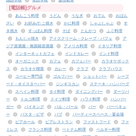
国語学校
英語学校
通信教育
[電話帳]グルメ
あんこう料理
うどん
うなぎ
おでん
おばん
ざい
お好み/たこ焼き
かに料理
しゃぶしゃぶ
す
き焼き
すっぽん料理
そば
とんかつ
ふぐ料理
もんじゃ焼き
アイスクリーム・クレープ・パフェ
ア
ジア居酒屋・無国籍居酒屋
アメリカ料理
イタリア料理
インターネットカフェ
インドカレー
インド料理
オーガニック
カフェ
カフェバー
カラオケボック
ス
カラオケ喫茶
カレー
クラブ
クラブハウス
コーヒー専門店
ゴルフバー
ショットバー
シーフ
ード・オイスターバー
ジンギスカン
ステーキ・ハンバーグ
スペイン料理
タイ料理
ダイニングバー
ダーツバ
ー
トルコ料理
ドイツ料理
ハワイ料理
ハンバー
ガー
バイキング
バル・バール
バー
バーベキュ
ー
パスタ・ピザ
パブ
パーティースペース・宴会場
ビアホール
ビアレストラン
ファストフード
ファ
ミレス
フランス料理
ベトナム料理
ベルギー料理