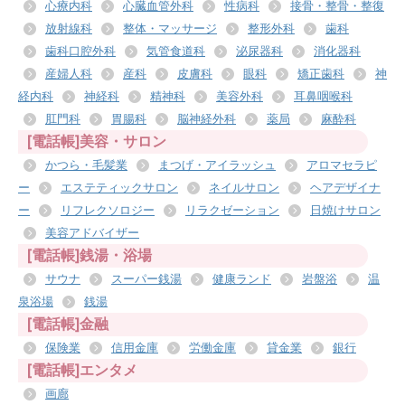
心療内科
心臓血管外科
性病科
接骨・整骨・整復
放射線科
整体・マッサージ
整形外科
歯科
歯科口腔外科
気管食道科
泌尿器科
消化器科
産婦人科
産科
皮膚科
眼科
矯正歯科
神
経内科
神経科
精神科
美容外科
耳鼻咽喉科
肛門科
胃腸科
脳神経外科
薬局
麻酔科
[電話帳]美容・サロン
かつら・毛髪業
まつげ・アイラッシュ
アロマセラピ
ー
エステティックサロン
ネイルサロン
ヘアデザイナ
ー
リフレクソロジー
リラクゼーション
日焼けサロン
美容アドバイザー
[電話帳]銭湯・浴場
サウナ
スーパー銭湯
健康ランド
岩盤浴
温
泉浴場
銭湯
[電話帳]金融
保険業
信用金庫
労働金庫
貸金業
銀行
[電話帳]エンタメ
画廊