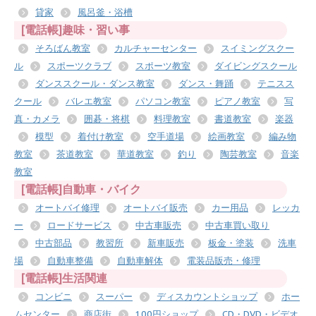
貸家
風呂釜・浴槽
[電話帳]趣味・習い事
そろばん教室
カルチャーセンター
スイミングスクー
ル
スポーツクラブ
スポーツ教室
ダイビングスクール
ダンススクール・ダンス教室
ダンス・舞踊
テニスス
クール
バレエ教室
パソコン教室
ピアノ教室
写
真・カメラ
囲碁・将棋
料理教室
書道教室
楽器
模型
着付け教室
空手道場
絵画教室
編み物
教室
茶道教室
華道教室
釣り
陶芸教室
音楽
教室
[電話帳]自動車・バイク
オートバイ修理
オートバイ販売
カー用品
レッカ
ー
ロードサービス
中古車販売
中古車買い取り
中古部品
教習所
新車販売
板金・塗装
洗車
場
自動車整備
自動車解体
電装品販売・修理
[電話帳]生活関連
コンビニ
スーパー
ディスカウントショップ
ホー
ムセンター
商店街
100円ショップ
CD・DVD・ビデオ