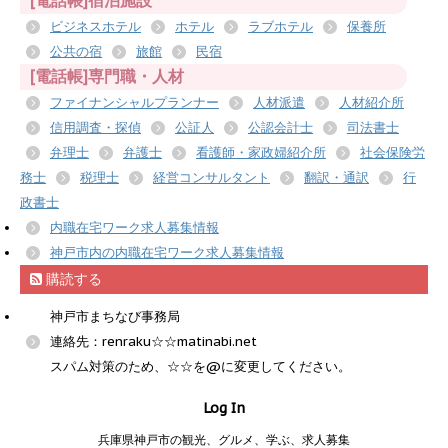
[電話帳]宿泊施設
ビジネスホテル
ホテル
ラブホテル
保養所
公共の宿
旅館
民宿
[電話帳]専門職・人材
ファイナンシャルプランナー
人材派遣
人材紹介所
信用調査・探偵
公証人
公認会計士
司法書士
弁理士
弁護士
看護師・家政婦紹介所
社会保険労
務士
税理士
経営コンサルタント
翻訳・通訳
行
政書士
内職在宅ワーク求人募集情報
神戸市内の内職在宅ワーク求人募集情報
購読する
神戸市まちなび事務局
連絡先：renraku☆☆matinabi.net
スパム対策のため、☆☆を@に変更してください。
Log In
兵庫県神戸市の観光、グルメ、学ぶ、求人募集