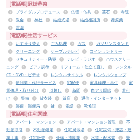
[電話帳]冠婚葬祭
ブライダルプロデュース
仏壇・仏具
墓石
寺院
教会
神社
結婚式場
結婚相談所
葬祭業
霊園
[電話帳]生活サービス
いす張り替え
ごみ処理
ガス
ガソリンスタンド
クリーニング
ケーブルテレビ
コインランドリー
セキュリティー・防犯
テレビ・ラジオ
ハウスクリー
ニング
ピアノ調律
リフォーム・仕立て直し
レンタル
CD・DVD・ビデオ
レンタルサイクル
レンタルショップ
便利業・代行サービス
宅配便
家具修理・再生
家
電修理・取り付け
引越し
新聞
白アリ駆除
着付
け
警備
貸衣装
質店
通信・インターネット
郵便・郵便局
鍵
電話
靴修理
[電話帳]住宅関連
アパート・マンション
アパート・マンション管理
不
動産取引
不動産鑑定
住宅展示場
住宅設備・建設・建
築工事
住宅販売
外構・造園業
水道・配水管
畳