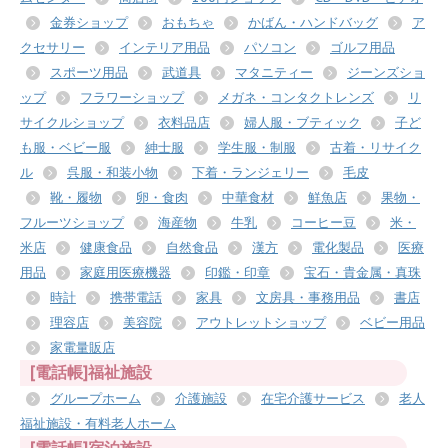
金券ショップ
おもちゃ
かばん・ハンドバッグ
ア
クセサリー
インテリア用品
パソコン
ゴルフ用品
スポーツ用品
武道具
マタニティー
ジーンズショ
ップ
フラワーショップ
メガネ・コンタクトレンズ
リ
サイクルショップ
衣料品店
婦人服・ブティック
子ど
も服・ベビー服
紳士服
学生服・制服
古着・リサイク
ル
呉服・和装小物
下着・ランジェリー
毛皮
靴・履物
卵・食肉
中華食材
鮮魚店
果物・
フルーツショップ
海産物
牛乳
コーヒー豆
米・
米店
健康食品
自然食品
漢方
電化製品
医療
用品
家庭用医療機器
印鑑・印章
宝石・貴金属・真珠
時計
携帯電話
家具
文房具・事務用品
書店
理容店
美容院
アウトレットショップ
ベビー用品
家電量販店
[電話帳]福祉施設
グループホーム
介護施設
在宅介護サービス
老人
福祉施設・有料老人ホーム