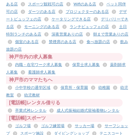
ある店
スポーツ観戦可の店
Wifiのある店
ペット同伴
可の店
ダーツのある店
プロジェクターのある店
デザ
ートビュッフェの店
ケータリングできる店
デリバリーでき
る店
モーニングのある店
ランチビュッフェの店
土日
特別ランチのある店
深夜営業ありの店
朝まで営業ありの店
個室のある店
禁煙席のある店
食べ放題の店
飲み
放題の店
神戸市内の求人募集
内職・在宅ワーク求人募集
保育士求人募集
薬剤師求
人募集
看護師求人募集
神戸市のママたちへ
小中学校の通学区域
保育所・保育園
幼稚園
幼児
教室
幼児教材
[電話帳]レンタル借りる
卒業式袴レンタル
成人式振袖結婚式留袖着物レンタル
[電話帳]スポーツ
ゴルフ場
ゴルフ練習場
サッカー場
サーフショッ
プ
スポーツ施設
ダイビングショップ
テニスコート