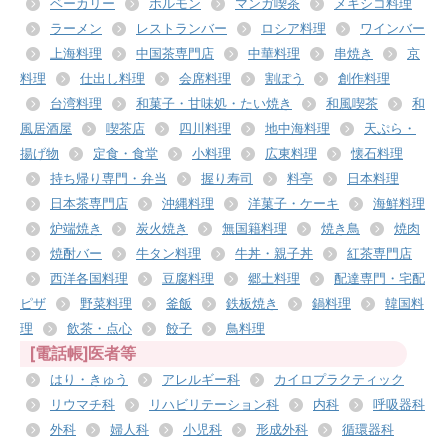
ベーカリー
ホルモン
マンガ喫茶
メキシコ料理
ラーメン
レストランバー
ロシア料理
ワインバー
上海料理
中国茶専門店
中華料理
串焼き
京
料理
仕出し料理
会席料理
割ぽう
創作料理
台湾料理
和菓子・甘味処・たい焼き
和風喫茶
和
風居酒屋
喫茶店
四川料理
地中海料理
天ぷら・
揚げ物
定食・食堂
小料理
広東料理
懐石料理
持ち帰り専門・弁当
握り寿司
料亭
日本料理
日本茶専門店
沖縄料理
洋菓子・ケーキ
海鮮料理
炉端焼き
炭火焼き
無国籍料理
焼き鳥
焼肉
焼酎バー
牛タン料理
牛丼・親子丼
紅茶専門店
西洋各国料理
豆腐料理
郷土料理
配達専門・宅配
ピザ
野菜料理
釜飯
鉄板焼き
鍋料理
韓国料
理
飲茶・点心
餃子
鳥料理
[電話帳]医者等
はり・きゅう
アレルギー科
カイロプラクティック
リウマチ科
リハビリテーション科
内科
呼吸器科
外科
婦人科
小児科
形成外科
循環器科