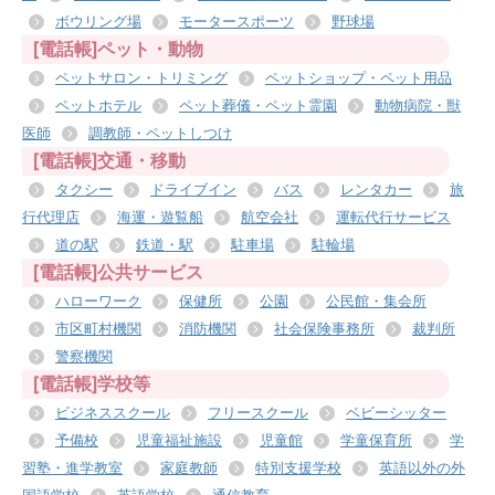
ボウリング場
モータースポーツ
野球場
[電話帳]ペット・動物
ペットサロン・トリミング
ペットショップ・ペット用品
ペットホテル
ペット葬儀・ペット霊園
動物病院・獣
医師
調教師・ペットしつけ
[電話帳]交通・移動
タクシー
ドライブイン
バス
レンタカー
旅
行代理店
海運・遊覧船
航空会社
運転代行サービス
道の駅
鉄道・駅
駐車場
駐輪場
[電話帳]公共サービス
ハローワーク
保健所
公園
公民館・集会所
市区町村機関
消防機関
社会保険事務所
裁判所
警察機関
[電話帳]学校等
ビジネススクール
フリースクール
ベビーシッター
予備校
児童福祉施設
児童館
学童保育所
学
習塾・進学教室
家庭教師
特別支援学校
英語以外の外