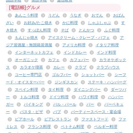
国語学校
英語学校
通信教育
[電話帳]グルメ
あんこう料理
うどん
うなぎ
おでん
おばん
ざい
お好み/たこ焼き
かに料理
しゃぶしゃぶ
す
き焼き
すっぽん料理
そば
とんかつ
ふぐ料理
もんじゃ焼き
アイスクリーム・クレープ・パフェ
ア
ジア居酒屋・無国籍居酒屋
アメリカ料理
イタリア料理
インターネットカフェ
インドカレー
インド料理
オーガニック
カフェ
カフェバー
カラオケボック
ス
カラオケ喫茶
カレー
クラブ
クラブハウス
コーヒー専門店
ゴルフバー
ショットバー
シーフ
ード・オイスターバー
ジンギスカン
ステーキ・ハンバーグ
スペイン料理
タイ料理
ダイニングバー
ダーツバ
ー
トルコ料理
ドイツ料理
ハワイ料理
ハンバー
ガー
バイキング
バル・バール
バー
バーベキュ
ー
パスタ・ピザ
パブ
パーティースペース・宴会場
ビアホール
ビアレストラン
ファストフード
ファ
ミレス
フランス料理
ベトナム料理
ベルギー料理