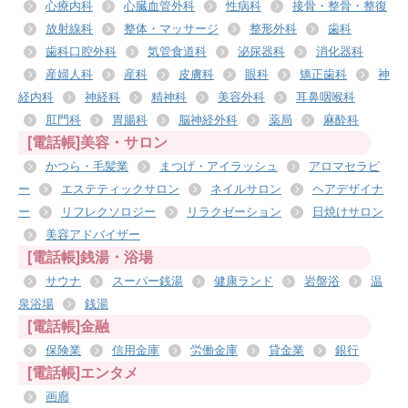
心療内科
心臓血管外科
性病科
接骨・整骨・整復
放射線科
整体・マッサージ
整形外科
歯科
歯科口腔外科
気管食道科
泌尿器科
消化器科
産婦人科
産科
皮膚科
眼科
矯正歯科
神
経内科
神経科
精神科
美容外科
耳鼻咽喉科
肛門科
胃腸科
脳神経外科
薬局
麻酔科
[電話帳]美容・サロン
かつら・毛髪業
まつげ・アイラッシュ
アロマセラピ
ー
エステティックサロン
ネイルサロン
ヘアデザイナ
ー
リフレクソロジー
リラクゼーション
日焼けサロン
美容アドバイザー
[電話帳]銭湯・浴場
サウナ
スーパー銭湯
健康ランド
岩盤浴
温
泉浴場
銭湯
[電話帳]金融
保険業
信用金庫
労働金庫
貸金業
銀行
[電話帳]エンタメ
画廊