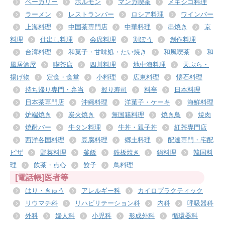
ベーカリー
ホルモン
マンガ喫茶
メキシコ料理
ラーメン
レストランバー
ロシア料理
ワインバー
上海料理
中国茶専門店
中華料理
串焼き
京
料理
仕出し料理
会席料理
割ぽう
創作料理
台湾料理
和菓子・甘味処・たい焼き
和風喫茶
和
風居酒屋
喫茶店
四川料理
地中海料理
天ぷら・
揚げ物
定食・食堂
小料理
広東料理
懐石料理
持ち帰り専門・弁当
握り寿司
料亭
日本料理
日本茶専門店
沖縄料理
洋菓子・ケーキ
海鮮料理
炉端焼き
炭火焼き
無国籍料理
焼き鳥
焼肉
焼酎バー
牛タン料理
牛丼・親子丼
紅茶専門店
西洋各国料理
豆腐料理
郷土料理
配達専門・宅配
ピザ
野菜料理
釜飯
鉄板焼き
鍋料理
韓国料
理
飲茶・点心
餃子
鳥料理
[電話帳]医者等
はり・きゅう
アレルギー科
カイロプラクティック
リウマチ科
リハビリテーション科
内科
呼吸器科
外科
婦人科
小児科
形成外科
循環器科