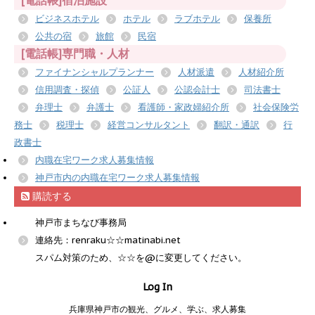
[電話帳]宿泊施設
ビジネスホテル
ホテル
ラブホテル
保養所
公共の宿
旅館
民宿
[電話帳]専門職・人材
ファイナンシャルプランナー
人材派遣
人材紹介所
信用調査・探偵
公証人
公認会計士
司法書士
弁理士
弁護士
看護師・家政婦紹介所
社会保険労
務士
税理士
経営コンサルタント
翻訳・通訳
行
政書士
内職在宅ワーク求人募集情報
神戸市内の内職在宅ワーク求人募集情報
購読する
神戸市まちなび事務局
連絡先：renraku☆☆matinabi.net
スパム対策のため、☆☆を@に変更してください。
Log In
兵庫県神戸市の観光、グルメ、学ぶ、求人募集