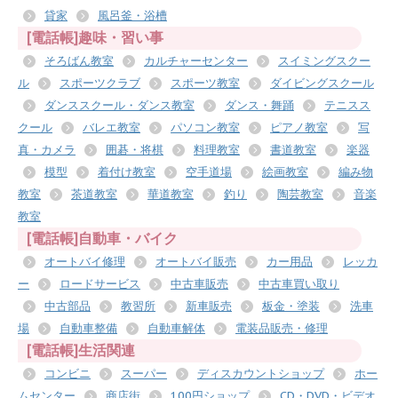
貸家
風呂釜・浴槽
[電話帳]趣味・習い事
そろばん教室
カルチャーセンター
スイミングスクー
ル
スポーツクラブ
スポーツ教室
ダイビングスクール
ダンススクール・ダンス教室
ダンス・舞踊
テニスス
クール
バレエ教室
パソコン教室
ピアノ教室
写
真・カメラ
囲碁・将棋
料理教室
書道教室
楽器
模型
着付け教室
空手道場
絵画教室
編み物
教室
茶道教室
華道教室
釣り
陶芸教室
音楽
教室
[電話帳]自動車・バイク
オートバイ修理
オートバイ販売
カー用品
レッカ
ー
ロードサービス
中古車販売
中古車買い取り
中古部品
教習所
新車販売
板金・塗装
洗車
場
自動車整備
自動車解体
電装品販売・修理
[電話帳]生活関連
コンビニ
スーパー
ディスカウントショップ
ホー
ムセンター
商店街
100円ショップ
CD・DVD・ビデオ