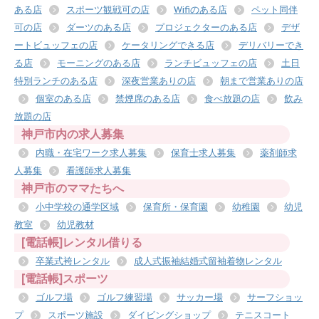
ある店
スポーツ観戦可の店
Wifiのある店
ペット同伴
可の店
ダーツのある店
プロジェクターのある店
デザ
ートビュッフェの店
ケータリングできる店
デリバリーでき
る店
モーニングのある店
ランチビュッフェの店
土日
特別ランチのある店
深夜営業ありの店
朝まで営業ありの店
個室のある店
禁煙席のある店
食べ放題の店
飲み
放題の店
神戸市内の求人募集
内職・在宅ワーク求人募集
保育士求人募集
薬剤師求
人募集
看護師求人募集
神戸市のママたちへ
小中学校の通学区域
保育所・保育園
幼稚園
幼児
教室
幼児教材
[電話帳]レンタル借りる
卒業式袴レンタル
成人式振袖結婚式留袖着物レンタル
[電話帳]スポーツ
ゴルフ場
ゴルフ練習場
サッカー場
サーフショッ
プ
スポーツ施設
ダイビングショップ
テニスコート