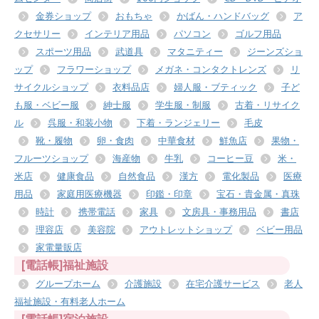
金券ショップ
おもちゃ
かばん・ハンドバッグ
ア
クセサリー
インテリア用品
パソコン
ゴルフ用品
スポーツ用品
武道具
マタニティー
ジーンズショ
ップ
フラワーショップ
メガネ・コンタクトレンズ
リ
サイクルショップ
衣料品店
婦人服・ブティック
子ど
も服・ベビー服
紳士服
学生服・制服
古着・リサイク
ル
呉服・和装小物
下着・ランジェリー
毛皮
靴・履物
卵・食肉
中華食材
鮮魚店
果物・
フルーツショップ
海産物
牛乳
コーヒー豆
米・
米店
健康食品
自然食品
漢方
電化製品
医療
用品
家庭用医療機器
印鑑・印章
宝石・貴金属・真珠
時計
携帯電話
家具
文房具・事務用品
書店
理容店
美容院
アウトレットショップ
ベビー用品
家電量販店
[電話帳]福祉施設
グループホーム
介護施設
在宅介護サービス
老人
福祉施設・有料老人ホーム