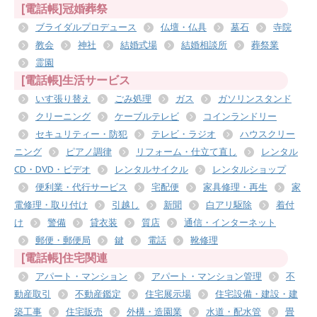
[電話帳]冠婚葬祭
ブライダルプロデュース
仏壇・仏具
墓石
寺院
教会
神社
結婚式場
結婚相談所
葬祭業
霊園
[電話帳]生活サービス
いす張り替え
ごみ処理
ガス
ガソリンスタンド
クリーニング
ケーブルテレビ
コインランドリー
セキュリティー・防犯
テレビ・ラジオ
ハウスクリー
ニング
ピアノ調律
リフォーム・仕立て直し
レンタル
CD・DVD・ビデオ
レンタルサイクル
レンタルショップ
便利業・代行サービス
宅配便
家具修理・再生
家
電修理・取り付け
引越し
新聞
白アリ駆除
着付
け
警備
貸衣装
質店
通信・インターネット
郵便・郵便局
鍵
電話
靴修理
[電話帳]住宅関連
アパート・マンション
アパート・マンション管理
不
動産取引
不動産鑑定
住宅展示場
住宅設備・建設・建
築工事
住宅販売
外構・造園業
水道・配水管
畳