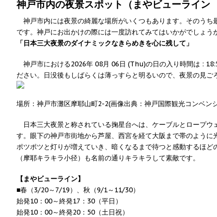
神戸市内の夜景スポット（まやビューライン
神戸市内には夜景の綺麗な場所がいくつもあります。そのうち
です。神戸にお出かけの際には一度訪れてみてはいかがでしょう
「日本三大夜景のダイナミックなきらめきを心に残して」
神戸市における 2026年 08月 06日 (Thu)の日の入り時間は :
ださい。日没後もしばらくは薄っすらと明るいので、夜景の見ご
場所：神戸市灘区摩耶山町2-2(画像出典：神戸国際観光コンベンシ
日本三大夜景と称されている掬星台へは、ケーブルとロープウ
す。眼下の神戸市街地から芦屋、西宮を経て大阪まで帯のように
ポツポツと灯りが増えていき、暗くなるまで待つと感動するほど
（摩耶キラキラ小径）も名前の通りキラキラして素敵です。
【まやビューライン】
■春（3/20～7/19）、秋（9/1～11/30）
始発10：00～終発17：30（平日）
始発10：00～終発20：50（土日祝）