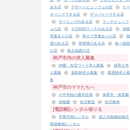
ある店
デザートビュッフェの店
ケー
タリングできる店
デリバリーできる店
モーニングのある店
ランチビュッフ
ェの店
土日特別ランチのある店
深夜
営業ありの店
朝まで営業ありの店
個
室のある店
禁煙席のある店
食べ放題
の店
飲み放題の店
神戸市内の求人募集
内職・在宅ワーク求人募集
保育士求
人募集
薬剤師求人募集
看護師求人募
集
神戸市のママたちへ
小中学校の通学区域
保育所・保育園
幼稚園
幼児教室
幼児教材
[電話帳]レンタル借りる
卒業式袴レンタル
成人式振袖結婚式
留袖着物レンタル