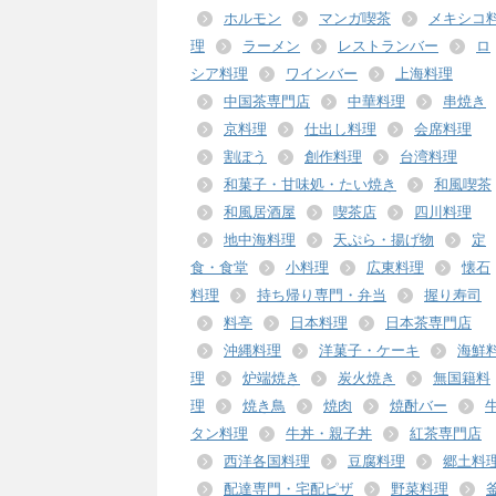
ホルモン
マンガ喫茶
メキシコ
理
ラーメン
レストランバー
ロ
シア料理
ワインバー
上海料理
中国茶専門店
中華料理
串焼き
京料理
仕出し料理
会席料理
割ぽう
創作料理
台湾料理
和菓子・甘味処・たい焼き
和風喫茶
和風居酒屋
喫茶店
四川料理
地中海料理
天ぷら・揚げ物
定
食・食堂
小料理
広東料理
懐石
料理
持ち帰り専門・弁当
握り寿司
料亭
日本料理
日本茶専門店
沖縄料理
洋菓子・ケーキ
海鮮
理
炉端焼き
炭火焼き
無国籍料
理
焼き鳥
焼肉
焼酎バー
タン料理
牛丼・親子丼
紅茶専門店
西洋各国料理
豆腐料理
郷土料
配達専門・宅配ピザ
野菜料理