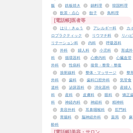
飯
鉄板焼き
鍋料理
韓国料理
飲茶・点心
餃子
鳥料理
[電話帳]医者等
はり・きゅう
アレルギー科
カ
ロプラクティック
リウマチ科
リハビ
リテーション科
内科
呼吸器科
外科
婦人科
小児科
形成外
科
循環器科
心療内科
心臓血管
外科
性病科
接骨・整骨・整復
放射線科
整体・マッサージ
整
外科
歯科
歯科口腔外科
気管食
道科
泌尿器科
消化器科
産婦人
科
産科
皮膚科
眼科
矯正
科
神経内科
神経科
精神科
美容外科
耳鼻咽喉科
肛門科
胃腸科
脳神経外科
薬局
麻
酔科
[電話帳]美容・サロン