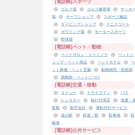
[電話帳]スポーツ
ゴルフ場
ゴルフ練習場
サッカ
場
サーフショップ
スポーツ施設
ダイビングショップ
テニスコート
ボウリング場
モータースポーツ
野球場
[電話帳]ペット・動物
ペットサロン・トリミング
ペットシ
ョップ・ペット用品
ペットホテル
ペ
ット葬儀・ペット霊園
動物病院・獣医師
調教師・ペットしつけ
[電話帳]交通・移動
タクシー
ドライブイン
バス
レンタカー
旅行代理店
海運・
覧船
航空会社
運転代行サービス
道の駅
鉄道・駅
駐車場
駐
輪場
[電話帳]公共サービス