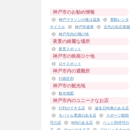
神戸市のお勧め情報
神戸マラソンの後は温泉
電動レンタ
サイクル
神戸街遊券
古代の化石発掘
神戸市内の飛び地
夜景の綺麗な場所
夜景スポット
神戸市の映画ロケ地
ロケスポット
神戸市内の避難所
行政区別
神戸市の観光地
観光地図
神戸市内のユニークなお店
行列のできる店
誕生日特典のある店
モバイル電源のある店
スポーツ観戦
可の店
Wifiのある店
ペット同伴可の
店
ダーツのある店
プロジェクターの