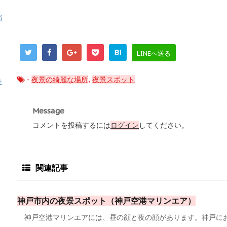
消
B!
LINEへ送る
-
夜景の綺麗な場所
,
夜景スポット
祉
Message
コメントを投稿するには
ログイン
してください。
関連記事
神戸市内の夜景スポット（神戸空港マリンエア）
神戸空港マリンエアには、昼の顔と夜の顔があります。神戸にお出か