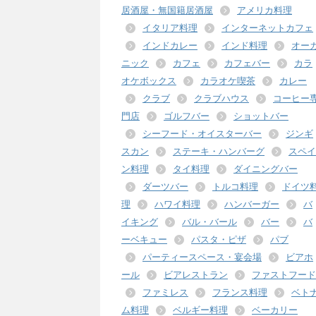
居酒屋・無国籍居酒屋
アメリカ料理
イタリア料理
インターネットカフェ
インドカレー
インド料理
オー
ニック
カフェ
カフェバー
カラ
オケボックス
カラオケ喫茶
カレー
クラブ
クラブハウス
コーヒー
門店
ゴルフバー
ショットバー
シーフード・オイスターバー
ジンギ
スカン
ステーキ・ハンバーグ
スペイ
ン料理
タイ料理
ダイニングバー
ダーツバー
トルコ料理
ドイツ
理
ハワイ料理
ハンバーガー
バ
イキング
バル・バール
バー
バ
ーベキュー
パスタ・ピザ
パブ
パーティースペース・宴会場
ビアホ
ール
ビアレストラン
ファストフード
ファミレス
フランス料理
ベト
ム料理
ベルギー料理
ベーカリー