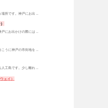
です。神戸にお出 ...
ー）
お出かけの際には ...
に神戸の市街地を ...
島です。少し離れ ...
プウェイ）