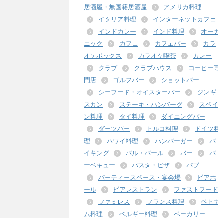
居酒屋・無国籍居酒屋
アメリカ料理
イタリア料理
インターネットカフェ
インドカレー
インド料理
オー
ニック
カフェ
カフェバー
カラ
オケボックス
カラオケ喫茶
カレー
クラブ
クラブハウス
コーヒー
門店
ゴルフバー
ショットバー
シーフード・オイスターバー
ジンギ
スカン
ステーキ・ハンバーグ
スペイ
ン料理
タイ料理
ダイニングバー
ダーツバー
トルコ料理
ドイツ
理
ハワイ料理
ハンバーガー
バ
イキング
バル・バール
バー
バ
ーベキュー
パスタ・ピザ
パブ
パーティースペース・宴会場
ビアホ
ール
ビアレストラン
ファストフード
ファミレス
フランス料理
ベト
ム料理
ベルギー料理
ベーカリー