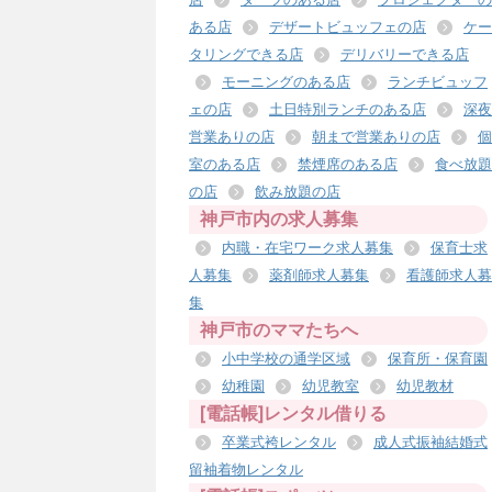
ある店
デザートビュッフェの店
ケー
タリングできる店
デリバリーできる店
モーニングのある店
ランチビュッフ
ェの店
土日特別ランチのある店
深夜
営業ありの店
朝まで営業ありの店
個
室のある店
禁煙席のある店
食べ放題
の店
飲み放題の店
神戸市内の求人募集
内職・在宅ワーク求人募集
保育士求
人募集
薬剤師求人募集
看護師求人募
集
神戸市のママたちへ
小中学校の通学区域
保育所・保育園
幼稚園
幼児教室
幼児教材
[電話帳]レンタル借りる
卒業式袴レンタル
成人式振袖結婚式
留袖着物レンタル