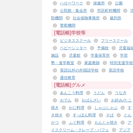
ハローワーク
保健所
公園
公民館・集会所
市区町村機関
防機関
社会保険事務所
裁判所
警察機関
[電話帳]学校等
ビジネススクール
フリースクール
ベビーシッター
予備校
児童福
施設
児童館
学童保育所
学習
塾・進学教室
家庭教師
特別支援学校
英語以外の外国語学校
英語学校
通信教育
[電話帳]グルメ
あんこう料理
うどん
うなぎ
おでん
おばんざい
お好み/たこ
焼き
かに料理
しゃぶしゃぶ
す
き焼き
すっぽん料理
そば
とん
かつ
ふぐ料理
もんじゃ焼き
ア
イスクリーム・クレープ・パフェ
アジア