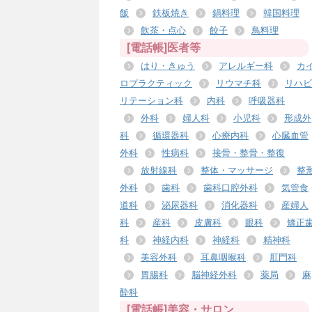
飯
鉄板焼き
鍋料理
韓国料理
飲茶・点心
餃子
鳥料理
[電話帳]医者等
はり・きゅう
アレルギー科
カ
ロプラクティック
リウマチ科
リハビ
リテーション科
内科
呼吸器科
外科
婦人科
小児科
形成外
科
循環器科
心療内科
心臓血管
外科
性病科
接骨・整骨・整復
放射線科
整体・マッサージ
整
外科
歯科
歯科口腔外科
気管食
道科
泌尿器科
消化器科
産婦人
科
産科
皮膚科
眼科
矯正
科
神経内科
神経科
精神科
美容外科
耳鼻咽喉科
肛門科
胃腸科
脳神経外科
薬局
麻
酔科
[電話帳]美容・サロン