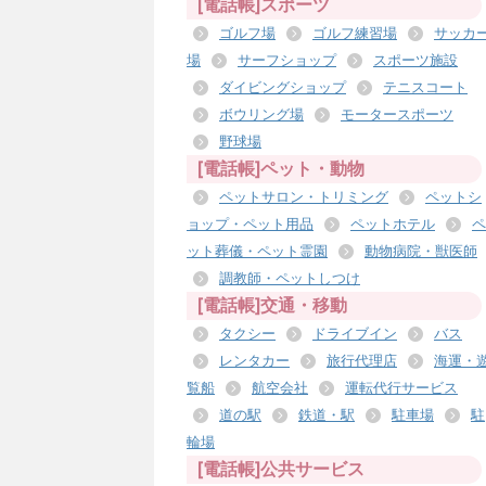
[電話帳]スポーツ
ゴルフ場
ゴルフ練習場
サッカ
場
サーフショップ
スポーツ施設
ダイビングショップ
テニスコート
ボウリング場
モータースポーツ
野球場
[電話帳]ペット・動物
ペットサロン・トリミング
ペットシ
ョップ・ペット用品
ペットホテル
ペ
ット葬儀・ペット霊園
動物病院・獣医師
調教師・ペットしつけ
[電話帳]交通・移動
タクシー
ドライブイン
バス
レンタカー
旅行代理店
海運・
覧船
航空会社
運転代行サービス
道の駅
鉄道・駅
駐車場
駐
輪場
[電話帳]公共サービス