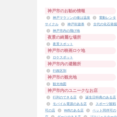
神戸市のお勧め情報
神戸マラソンの後は温泉
電動レンタ
サイクル
神戸街遊券
古代の化石発掘
神戸市内の飛び地
夜景の綺麗な場所
夜景スポット
神戸市の映画ロケ地
ロケスポット
神戸市内の避難所
行政区別
神戸市の観光地
観光地図
神戸市内のユニークなお店
行列のできる店
誕生日特典のある店
モバイル電源のある店
スポーツ観戦
可の店
Wifiのある店
ペット同伴可の
店
ダーツのある店
プロジェクターの