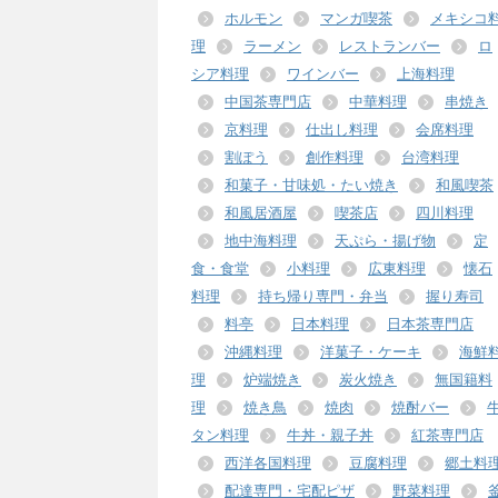
ホルモン
マンガ喫茶
メキシコ
理
ラーメン
レストランバー
ロ
シア料理
ワインバー
上海料理
中国茶専門店
中華料理
串焼き
京料理
仕出し料理
会席料理
割ぽう
創作料理
台湾料理
和菓子・甘味処・たい焼き
和風喫茶
和風居酒屋
喫茶店
四川料理
地中海料理
天ぷら・揚げ物
定
食・食堂
小料理
広東料理
懐石
料理
持ち帰り専門・弁当
握り寿司
料亭
日本料理
日本茶専門店
沖縄料理
洋菓子・ケーキ
海鮮
理
炉端焼き
炭火焼き
無国籍料
理
焼き鳥
焼肉
焼酎バー
タン料理
牛丼・親子丼
紅茶専門店
西洋各国料理
豆腐料理
郷土料
配達専門・宅配ピザ
野菜料理