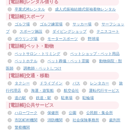
[電話帳]レンタル借りる
卒業式袴レンタル
成人式振袖結婚式留袖着物レンタル
[電話帳]スポーツ
ゴルフ場
ゴルフ練習場
サッカー場
サーフショッ
プ
スポーツ施設
ダイビングショップ
テニスコート
ボウリング場
モータースポーツ
野球場
[電話帳]ペット・動物
ペットサロン・トリミング
ペットショップ・ペット用品
ペットホテル
ペット葬儀・ペット霊園
動物病院・獣
医師
調教師・ペットしつけ
[電話帳]交通・移動
タクシー
ドライブイン
バス
レンタカー
旅
行代理店
海運・遊覧船
航空会社
運転代行サービス
道の駅
鉄道・駅
駐車場
駐輪場
[電話帳]公共サービス
ハローワーク
保健所
公園
公民館・集会所
市区町村機関
消防機関
社会保険事務所
裁判所
警察機関