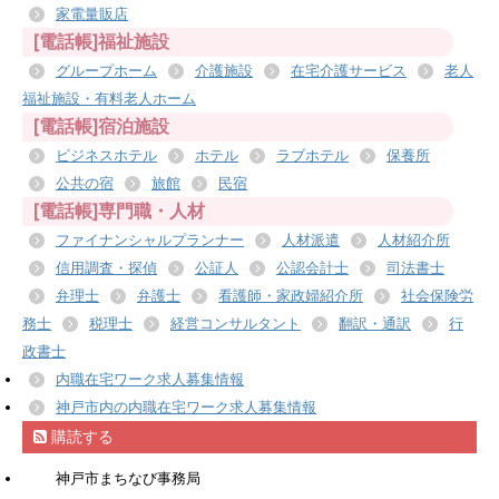
家電量販店
[電話帳]福祉施設
グループホーム
介護施設
在宅介護サービス
老人
福祉施設・有料老人ホーム
[電話帳]宿泊施設
ビジネスホテル
ホテル
ラブホテル
保養所
公共の宿
旅館
民宿
[電話帳]専門職・人材
ファイナンシャルプランナー
人材派遣
人材紹介所
信用調査・探偵
公証人
公認会計士
司法書士
弁理士
弁護士
看護師・家政婦紹介所
社会保険労
務士
税理士
経営コンサルタント
翻訳・通訳
行
政書士
内職在宅ワーク求人募集情報
神戸市内の内職在宅ワーク求人募集情報
購読する
神戸市まちなび事務局