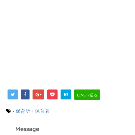
B!
LINEへ送る
-
保育所・保育園
Message