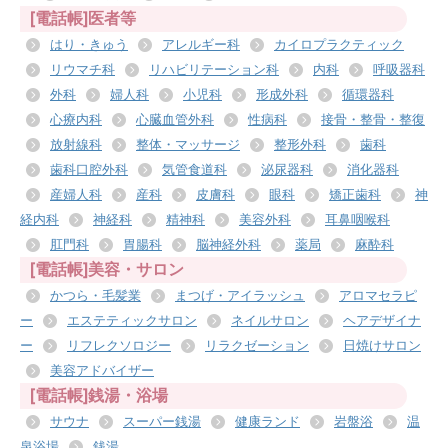
[電話帳]医者等
はり・きゅう
アレルギー科
カイロプラクティック
リウマチ科
リハビリテーション科
内科
呼吸器科
外科
婦人科
小児科
形成外科
循環器科
心療内科
心臓血管外科
性病科
接骨・整骨・整復
放射線科
整体・マッサージ
整形外科
歯科
歯科口腔外科
気管食道科
泌尿器科
消化器科
産婦人科
産科
皮膚科
眼科
矯正歯科
神
経内科
神経科
精神科
美容外科
耳鼻咽喉科
肛門科
胃腸科
脳神経外科
薬局
麻酔科
[電話帳]美容・サロン
かつら・毛髪業
まつげ・アイラッシュ
アロマセラピ
ー
エステティックサロン
ネイルサロン
ヘアデザイナ
ー
リフレクソロジー
リラクゼーション
日焼けサロン
美容アドバイザー
[電話帳]銭湯・浴場
サウナ
スーパー銭湯
健康ランド
岩盤浴
温
泉浴場
銭湯