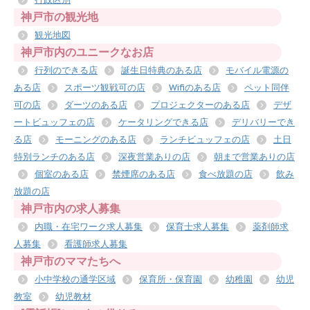
神戸市の観光地
観光地図
神戸市内のユニークなお店
行列のできる店
誕生日特典のある店
モバイル電源の
ある店
スポーツ観戦可の店
Wifiのある店
ペット同伴
可の店
ダーツのある店
プロジェクターのある店
デザ
ートビュッフェの店
ケータリングできる店
デリバリーでき
る店
モーニングのある店
ランチビュッフェの店
土日
特別ランチのある店
深夜営業ありの店
朝まで営業ありの店
個室のある店
禁煙席のある店
食べ放題の店
飲み
放題の店
神戸市内の求人募集
内職・在宅ワーク求人募集
保育士求人募集
薬剤師求
人募集
看護師求人募集
神戸市のママたちへ
小中学校の通学区域
保育所・保育園
幼稚園
幼児
教室
幼児教材