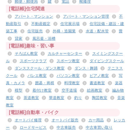
郵便・郵便局
鍵
電話
靴修理
[電話帳]住宅関連
アパート・マンション
アパート・マンション管理
不
動産取引
不動産鑑定
住宅展示場
住宅設備・建設・建
築工事
住宅販売
外構・造園業
水道・配水管
畳
貸家
風呂釜・浴槽
[電話帳]趣味・習い事
そろばん教室
カルチャーセンター
スイミングスクー
ル
スポーツクラブ
スポーツ教室
ダイビングスクール
ダンススクール・ダンス教室
ダンス・舞踊
テニスス
クール
バレエ教室
パソコン教室
ピアノ教室
写
真・カメラ
囲碁・将棋
料理教室
書道教室
楽器
模型
着付け教室
空手道場
絵画教室
編み物
教室
茶道教室
華道教室
釣り
陶芸教室
音楽
教室
[電話帳]自動車・バイク
オートバイ修理
オートバイ販売
カー用品
レッカ
ー
ロードサービス
中古車販売
中古車買い取り