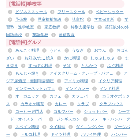
[電話帳]学校等
ビジネススクール
フリースクール
ベビーシッター
予備校
児童福祉施設
児童館
学童保育所
学
習塾・進学教室
家庭教師
特別支援学校
英語以外の外
国語学校
英語学校
通信教育
[電話帳]グルメ
あんこう料理
うどん
うなぎ
おでん
おばん
ざい
お好み/たこ焼き
かに料理
しゃぶしゃぶ
す
き焼き
すっぽん料理
そば
とんかつ
ふぐ料理
もんじゃ焼き
アイスクリーム・クレープ・パフェ
ア
ジア居酒屋・無国籍居酒屋
アメリカ料理
イタリア料理
インターネットカフェ
インドカレー
インド料理
オーガニック
カフェ
カフェバー
カラオケボック
ス
カラオケ喫茶
カレー
クラブ
クラブハウス
コーヒー専門店
ゴルフバー
ショットバー
シーフ
ード・オイスターバー
ジンギスカン
ステーキ・ハンバーグ
スペイン料理
タイ料理
ダイニングバー
ダーツバ
ー
トルコ料理
ドイツ料理
ハワイ料理
ハンバー