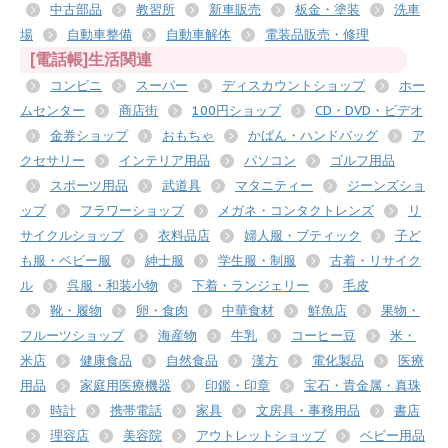
中古部品
教習所
新車販売
板金・塗装
洗車
場
自動車整備
自動車解体
電装品販売・修理
[電話帳]生活関連
コンビニ
スーパー
ディスカウントショップ
ホー
ムセンター
商店街
100円ショップ
CD・DVD・ビデオ
金券ショップ
おもちゃ
かばん・ハンドバッグ
ア
クセサリー
インテリア用品
パソコン
ゴルフ用品
スポーツ用品
武道具
マタニティー
ジーンズショ
ップ
フラワーショップ
メガネ・コンタクトレンズ
リ
サイクルショップ
衣料品店
婦人服・ブティック
子ど
も服・ベビー服
紳士服
学生服・制服
古着・リサイク
ル
呉服・和装小物
下着・ランジェリー
毛皮
靴・履物
卵・食肉
中華食材
鮮魚店
果物・
フルーツショップ
海産物
牛乳
コーヒー豆
米・
米店
健康食品
自然食品
漢方
電化製品
医療
用品
家庭用医療機器
印鑑・印章
宝石・貴金属・真珠
時計
携帯電話
家具
文房具・事務用品
書店
理容店
美容院
アウトレットショップ
ベビー用品