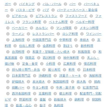
ガー
バイキング
バル・バール
バー
バーベキュ
ー
パスタ・ピザ
パブ
パーティースペース・宴会場
ビアホール
ビアレストラン
ファストフード
ファ
ミレス
フランス料理
ベトナム料理
ベルギー料理
ベーカリー
ホルモン
マンガ喫茶
メキシコ料理
ラーメン
レストランバー
ロシア料理
ワインバー
上海料理
中国茶専門店
中華料理
串焼き
京
料理
仕出し料理
会席料理
割ぽう
創作料理
台湾料理
和菓子・甘味処・たい焼き
和風喫茶
和
風居酒屋
喫茶店
四川料理
地中海料理
天ぷら・
揚げ物
定食・食堂
小料理
広東料理
懐石料理
持ち帰り専門・弁当
握り寿司
料亭
日本料理
日本茶専門店
沖縄料理
洋菓子・ケーキ
海鮮料理
炉端焼き
炭火焼き
無国籍料理
焼き鳥
焼肉
焼酎バー
牛タン料理
牛丼・親子丼
紅茶専門店
西洋各国料理
豆腐料理
郷土料理
配達専門・宅配
ピザ
野菜料理
釜飯
鉄板焼き
鍋料理
韓国料
理
飲茶・点心
餃子
鳥料理