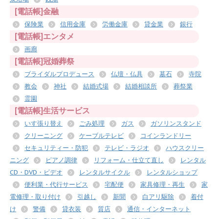
[電話帳]金融
保険業
信用金庫
労働金庫
貸金業
銀行
[電話帳]エンタメ
画廊
[電話帳]冠婚葬祭
ブライダルプロデュース
仏壇・仏具
墓石
寺院
教会
神社
結婚式場
結婚相談所
葬祭業
霊園
[電話帳]生活サービス
いす張り替え
ごみ処理
ガス
ガソリンスタンド
クリーニング
ケーブルテレビ
コインランドリー
セキュリティー・防犯
テレビ・ラジオ
ハウスクリー
ニング
ピアノ調律
リフォーム・仕立て直し
レンタル
CD・DVD・ビデオ
レンタルサイクル
レンタルショップ
便利業・代行サービス
宅配便
家具修理・再生
家
電修理・取り付け
引越し
新聞
白アリ駆除
着付
け
警備
貸衣装
質店
通信・インターネット