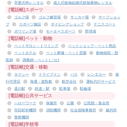
卒業式袴レンタル
成人式振袖結婚式留袖着物レンタル
[電話帳]スポーツ
ゴルフ場
ゴルフ練習場
サッカー場
サーフショッ
プ
スポーツ施設
ダイビングショップ
テニスコート
ボウリング場
モータースポーツ
野球場
[電話帳]ペット・動物
ペットサロン・トリミング
ペットショップ・ペット用品
ペットホテル
ペット葬儀・ペット霊園
動物病院・獣
医師
調教師・ペットしつけ
[電話帳]交通・移動
タクシー
ドライブイン
バス
レンタカー
旅
行代理店
海運・遊覧船
航空会社
運転代行サービス
道の駅
鉄道・駅
駐車場
駐輪場
[電話帳]公共サービス
ハローワーク
保健所
公園
公民館・集会所
市区町村機関
消防機関
社会保険事務所
裁判所
警察機関
[電話帳]学校等