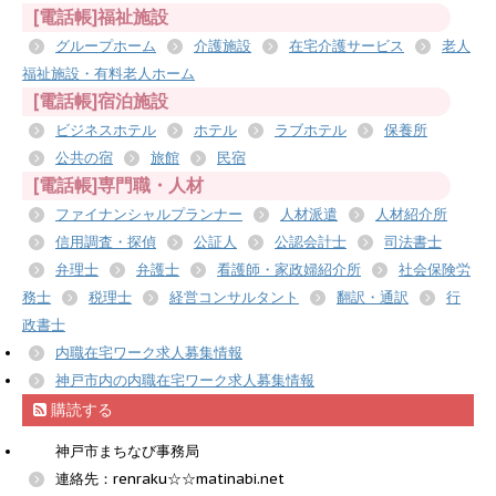
[電話帳]福祉施設
グループホーム
介護施設
在宅介護サービス
老人
福祉施設・有料老人ホーム
[電話帳]宿泊施設
ビジネスホテル
ホテル
ラブホテル
保養所
公共の宿
旅館
民宿
[電話帳]専門職・人材
ファイナンシャルプランナー
人材派遣
人材紹介所
信用調査・探偵
公証人
公認会計士
司法書士
弁理士
弁護士
看護師・家政婦紹介所
社会保険労
務士
税理士
経営コンサルタント
翻訳・通訳
行
政書士
内職在宅ワーク求人募集情報
神戸市内の内職在宅ワーク求人募集情報
購読する
神戸市まちなび事務局
連絡先：renraku☆☆matinabi.net