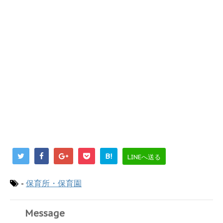
B!
LINEへ送る
-
保育所・保育園
Message