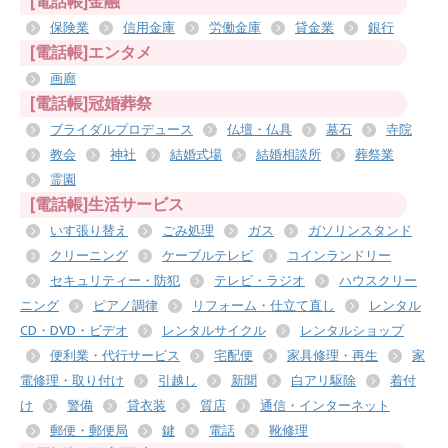
[電話帳]金融
保険業
信用金庫
労働金庫
貸金業
銀行
[電話帳]エンタメ
画廊
[電話帳]冠婚葬祭
ブライダルプロデュース
仏壇・仏具
墓石
寺院
教会
神社
結婚式場
結婚相談所
葬祭業
霊園
[電話帳]生活サービス
いす張り替え
ごみ処理
ガス
ガソリンスタンド
クリーニング
ケーブルテレビ
コインランドリー
セキュリティー・防犯
テレビ・ラジオ
ハウスクリー
ニング
ピアノ調律
リフォーム・仕立て直し
レンタル
CD・DVD・ビデオ
レンタルサイクル
レンタルショップ
便利業・代行サービス
宅配便
家具修理・再生
家
電修理・取り付け
引越し
新聞
白アリ駆除
着付
け
警備
貸衣装
質店
通信・インターネット
郵便・郵便局
鍵
電話
靴修理