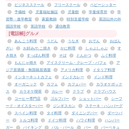
ビジネススクール
フリースクール
ベビーシッター
予備校
児童福祉施設
児童館
学童保育所
学
習塾・進学教室
家庭教師
特別支援学校
英語以外の外
国語学校
英語学校
通信教育
[電話帳]グルメ
あんこう料理
うどん
うなぎ
おでん
おばん
ざい
お好み/たこ焼き
かに料理
しゃぶしゃぶ
す
き焼き
すっぽん料理
そば
とんかつ
ふぐ料理
もんじゃ焼き
アイスクリーム・クレープ・パフェ
ア
ジア居酒屋・無国籍居酒屋
アメリカ料理
イタリア料理
インターネットカフェ
インドカレー
インド料理
オーガニック
カフェ
カフェバー
カラオケボック
ス
カラオケ喫茶
カレー
クラブ
クラブハウス
コーヒー専門店
ゴルフバー
ショットバー
シーフ
ード・オイスターバー
ジンギスカン
ステーキ・ハンバーグ
スペイン料理
タイ料理
ダイニングバー
ダーツバ
ー
トルコ料理
ドイツ料理
ハワイ料理
ハンバー
ガー
バイキング
バル・バール
バー
バーベキュ