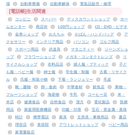
場
自動車整備
自動車解体
電装品販売・修理
[電話帳]生活関連
コンビニ
スーパー
ディスカウントショップ
ホー
ムセンター
商店街
100円ショップ
CD・DVD・ビデオ
金券ショップ
おもちゃ
かばん・ハンドバッグ
ア
クセサリー
インテリア用品
パソコン
ゴルフ用品
スポーツ用品
武道具
マタニティー
ジーンズショ
ップ
フラワーショップ
メガネ・コンタクトレンズ
リ
サイクルショップ
衣料品店
婦人服・ブティック
子ど
も服・ベビー服
紳士服
学生服・制服
古着・リサイク
ル
呉服・和装小物
下着・ランジェリー
毛皮
靴・履物
卵・食肉
中華食材
鮮魚店
果物・
フルーツショップ
海産物
牛乳
コーヒー豆
米・
米店
健康食品
自然食品
漢方
電化製品
医療
用品
家庭用医療機器
印鑑・印章
宝石・貴金属・真珠
時計
携帯電話
家具
文房具・事務用品
書店
理容店
美容院
アウトレットショップ
ベビー用品
家電量販店