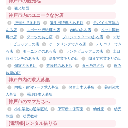
神戸市の観光地
観光地図
神戸市内のユニークなお店
行列のできる店
誕生日特典のある店
モバイル電源の
ある店
スポーツ観戦可の店
Wifiのある店
ペット同伴
可の店
ダーツのある店
プロジェクターのある店
デザ
ートビュッフェの店
ケータリングできる店
デリバリーでき
る店
モーニングのある店
ランチビュッフェの店
土日
特別ランチのある店
深夜営業ありの店
朝まで営業ありの店
個室のある店
禁煙席のある店
食べ放題の店
飲み
放題の店
神戸市内の求人募集
内職・在宅ワーク求人募集
保育士求人募集
薬剤師求
人募集
看護師求人募集
神戸市のママたちへ
小中学校の通学区域
保育所・保育園
幼稚園
幼児
教室
幼児教材
[電話帳]レンタル借りる