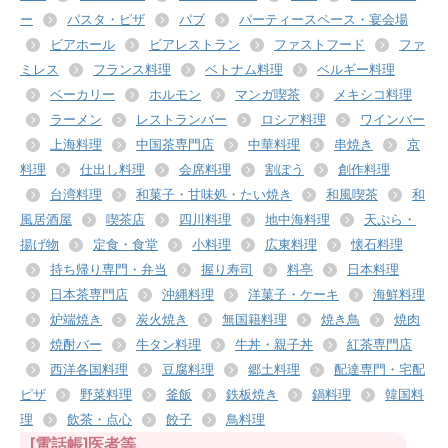
ー
パスタ・ピザ
パブ
パーティースペース・宴会場
ビアホール
ビアレストラン
ファストフード
ファ
ミレス
フランス料理
ベトナム料理
ベルギー料理
ベーカリー
ホルモン
マンガ喫茶
メキシコ料理
ラーメン
レストランバー
ロシア料理
ワインバー
上海料理
中国茶専門店
中華料理
串焼き
京
料理
仕出し料理
会席料理
割ぽう
創作料理
台湾料理
和菓子・甘味処・たい焼き
和風喫茶
和
風居酒屋
喫茶店
四川料理
地中海料理
天ぷら・
揚げ物
定食・食堂
小料理
広東料理
懐石料理
持ち帰り専門・弁当
握り寿司
料亭
日本料理
日本茶専門店
沖縄料理
洋菓子・ケーキ
海鮮料理
炉端焼き
炭火焼き
無国籍料理
焼き鳥
焼肉
焼酎バー
牛タン料理
牛丼・親子丼
紅茶専門店
西洋各国料理
豆腐料理
郷土料理
配達専門・宅配
ピザ
野菜料理
釜飯
鉄板焼き
鍋料理
韓国料
理
飲茶・点心
餃子
鳥料理
[電話帳]医者等