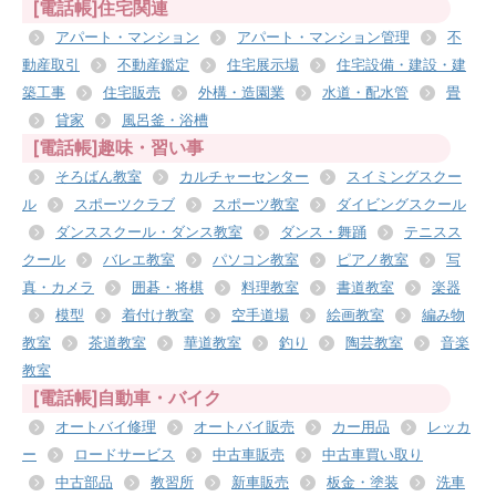
[電話帳]住宅関連
アパート・マンション
アパート・マンション管理
不
動産取引
不動産鑑定
住宅展示場
住宅設備・建設・建
築工事
住宅販売
外構・造園業
水道・配水管
畳
貸家
風呂釜・浴槽
[電話帳]趣味・習い事
そろばん教室
カルチャーセンター
スイミングスクー
ル
スポーツクラブ
スポーツ教室
ダイビングスクール
ダンススクール・ダンス教室
ダンス・舞踊
テニスス
クール
バレエ教室
パソコン教室
ピアノ教室
写
真・カメラ
囲碁・将棋
料理教室
書道教室
楽器
模型
着付け教室
空手道場
絵画教室
編み物
教室
茶道教室
華道教室
釣り
陶芸教室
音楽
教室
[電話帳]自動車・バイク
オートバイ修理
オートバイ販売
カー用品
レッカ
ー
ロードサービス
中古車販売
中古車買い取り
中古部品
教習所
新車販売
板金・塗装
洗車