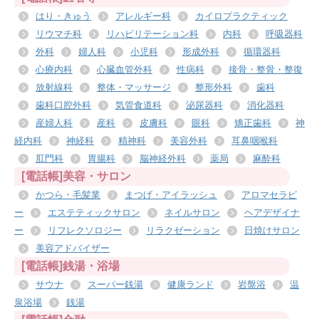
はり・きゅう
アレルギー科
カイロプラクティック
リウマチ科
リハビリテーション科
内科
呼吸器科
外科
婦人科
小児科
形成外科
循環器科
心療内科
心臓血管外科
性病科
接骨・整骨・整復
放射線科
整体・マッサージ
整形外科
歯科
歯科口腔外科
気管食道科
泌尿器科
消化器科
産婦人科
産科
皮膚科
眼科
矯正歯科
神
経内科
神経科
精神科
美容外科
耳鼻咽喉科
肛門科
胃腸科
脳神経外科
薬局
麻酔科
[電話帳]美容・サロン
かつら・毛髪業
まつげ・アイラッシュ
アロマセラピ
ー
エステティックサロン
ネイルサロン
ヘアデザイナ
ー
リフレクソロジー
リラクゼーション
日焼けサロン
美容アドバイザー
[電話帳]銭湯・浴場
サウナ
スーパー銭湯
健康ランド
岩盤浴
温
泉浴場
銭湯