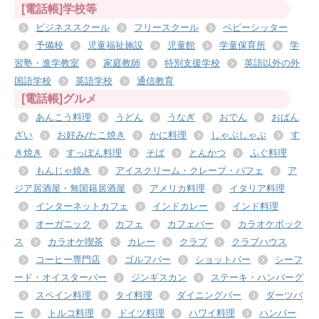
[電話帳]学校等
ビジネススクール
フリースクール
ベビーシッター
予備校
児童福祉施設
児童館
学童保育所
学
習塾・進学教室
家庭教師
特別支援学校
英語以外の外
国語学校
英語学校
通信教育
[電話帳]グルメ
あんこう料理
うどん
うなぎ
おでん
おばん
ざい
お好み/たこ焼き
かに料理
しゃぶしゃぶ
す
き焼き
すっぽん料理
そば
とんかつ
ふぐ料理
もんじゃ焼き
アイスクリーム・クレープ・パフェ
ア
ジア居酒屋・無国籍居酒屋
アメリカ料理
イタリア料理
インターネットカフェ
インドカレー
インド料理
オーガニック
カフェ
カフェバー
カラオケボック
ス
カラオケ喫茶
カレー
クラブ
クラブハウス
コーヒー専門店
ゴルフバー
ショットバー
シーフ
ード・オイスターバー
ジンギスカン
ステーキ・ハンバーグ
スペイン料理
タイ料理
ダイニングバー
ダーツバ
ー
トルコ料理
ドイツ料理
ハワイ料理
ハンバー