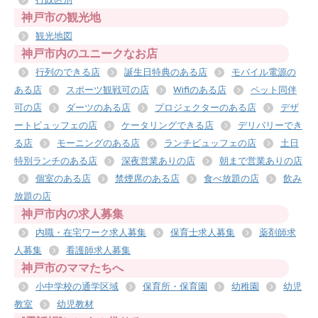
神戸市の観光地
観光地図
神戸市内のユニークなお店
行列のできる店
誕生日特典のある店
モバイル電源の
ある店
スポーツ観戦可の店
Wifiのある店
ペット同伴
可の店
ダーツのある店
プロジェクターのある店
デザ
ートビュッフェの店
ケータリングできる店
デリバリーでき
る店
モーニングのある店
ランチビュッフェの店
土日
特別ランチのある店
深夜営業ありの店
朝まで営業ありの店
個室のある店
禁煙席のある店
食べ放題の店
飲み
放題の店
神戸市内の求人募集
内職・在宅ワーク求人募集
保育士求人募集
薬剤師求
人募集
看護師求人募集
神戸市のママたちへ
小中学校の通学区域
保育所・保育園
幼稚園
幼児
教室
幼児教材