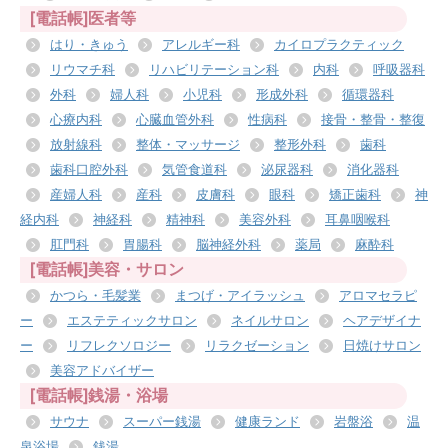
[電話帳]医者等
はり・きゅう
アレルギー科
カイロプラクティック
リウマチ科
リハビリテーション科
内科
呼吸器科
外科
婦人科
小児科
形成外科
循環器科
心療内科
心臓血管外科
性病科
接骨・整骨・整復
放射線科
整体・マッサージ
整形外科
歯科
歯科口腔外科
気管食道科
泌尿器科
消化器科
産婦人科
産科
皮膚科
眼科
矯正歯科
神
経内科
神経科
精神科
美容外科
耳鼻咽喉科
肛門科
胃腸科
脳神経外科
薬局
麻酔科
[電話帳]美容・サロン
かつら・毛髪業
まつげ・アイラッシュ
アロマセラピ
ー
エステティックサロン
ネイルサロン
ヘアデザイナ
ー
リフレクソロジー
リラクゼーション
日焼けサロン
美容アドバイザー
[電話帳]銭湯・浴場
サウナ
スーパー銭湯
健康ランド
岩盤浴
温
泉浴場
銭湯