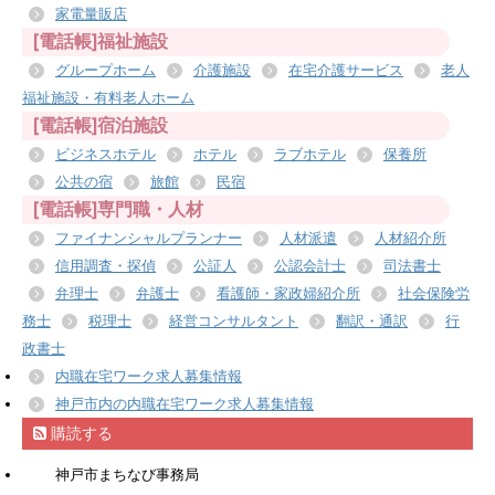
家電量販店
[電話帳]福祉施設
グループホーム
介護施設
在宅介護サービス
老人
福祉施設・有料老人ホーム
[電話帳]宿泊施設
ビジネスホテル
ホテル
ラブホテル
保養所
公共の宿
旅館
民宿
[電話帳]専門職・人材
ファイナンシャルプランナー
人材派遣
人材紹介所
信用調査・探偵
公証人
公認会計士
司法書士
弁理士
弁護士
看護師・家政婦紹介所
社会保険労
務士
税理士
経営コンサルタント
翻訳・通訳
行
政書士
内職在宅ワーク求人募集情報
神戸市内の内職在宅ワーク求人募集情報
購読する
神戸市まちなび事務局