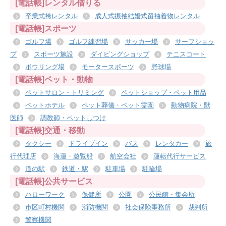
[電話帳]レンタル借りる
卒業式袴レンタル
成人式振袖結婚式留袖着物レンタル
[電話帳]スポーツ
ゴルフ場
ゴルフ練習場
サッカー場
サーフショッ
プ
スポーツ施設
ダイビングショップ
テニスコート
ボウリング場
モータースポーツ
野球場
[電話帳]ペット・動物
ペットサロン・トリミング
ペットショップ・ペット用品
ペットホテル
ペット葬儀・ペット霊園
動物病院・獣
医師
調教師・ペットしつけ
[電話帳]交通・移動
タクシー
ドライブイン
バス
レンタカー
旅
行代理店
海運・遊覧船
航空会社
運転代行サービス
道の駅
鉄道・駅
駐車場
駐輪場
[電話帳]公共サービス
ハローワーク
保健所
公園
公民館・集会所
市区町村機関
消防機関
社会保険事務所
裁判所
警察機関