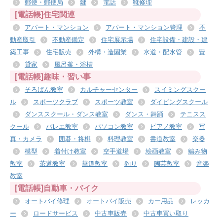
郵便・郵便局
鍵
電話
靴修理
[電話帳]住宅関連
アパート・マンション
アパート・マンション管理
不
動産取引
不動産鑑定
住宅展示場
住宅設備・建設・建
築工事
住宅販売
外構・造園業
水道・配水管
畳
貸家
風呂釜・浴槽
[電話帳]趣味・習い事
そろばん教室
カルチャーセンター
スイミングスクー
ル
スポーツクラブ
スポーツ教室
ダイビングスクール
ダンススクール・ダンス教室
ダンス・舞踊
テニスス
クール
バレエ教室
パソコン教室
ピアノ教室
写
真・カメラ
囲碁・将棋
料理教室
書道教室
楽器
模型
着付け教室
空手道場
絵画教室
編み物
教室
茶道教室
華道教室
釣り
陶芸教室
音楽
教室
[電話帳]自動車・バイク
オートバイ修理
オートバイ販売
カー用品
レッカ
ー
ロードサービス
中古車販売
中古車買い取り