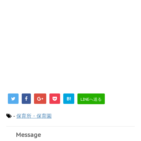
B!
LINEへ送る
-
保育所・保育園
Message