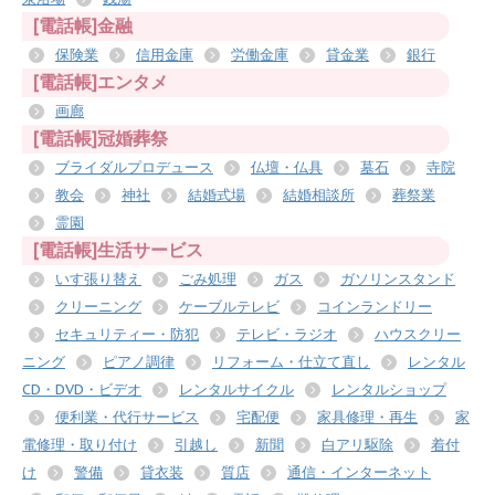
[電話帳]金融
保険業
信用金庫
労働金庫
貸金業
銀行
[電話帳]エンタメ
画廊
[電話帳]冠婚葬祭
ブライダルプロデュース
仏壇・仏具
墓石
寺院
教会
神社
結婚式場
結婚相談所
葬祭業
霊園
[電話帳]生活サービス
いす張り替え
ごみ処理
ガス
ガソリンスタンド
クリーニング
ケーブルテレビ
コインランドリー
セキュリティー・防犯
テレビ・ラジオ
ハウスクリー
ニング
ピアノ調律
リフォーム・仕立て直し
レンタル
CD・DVD・ビデオ
レンタルサイクル
レンタルショップ
便利業・代行サービス
宅配便
家具修理・再生
家
電修理・取り付け
引越し
新聞
白アリ駆除
着付
け
警備
貸衣装
質店
通信・インターネット