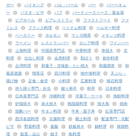
ガー
バイキング
バル・バール
バー
バーベキュ
ー
パスタ・ピザ
パブ
パーティースペース・宴会場
ビアホール
ビアレストラン
ファストフード
ファ
ミレス
フランス料理
ベトナム料理
ベルギー料理
ベーカリー
ホルモン
マンガ喫茶
メキシコ料理
ラーメン
レストランバー
ロシア料理
ワインバー
上海料理
中国茶専門店
中華料理
串焼き
京
料理
仕出し料理
会席料理
割ぽう
創作料理
台湾料理
和菓子・甘味処・たい焼き
和風喫茶
和
風居酒屋
喫茶店
四川料理
地中海料理
天ぷら・
揚げ物
定食・食堂
小料理
広東料理
懐石料理
持ち帰り専門・弁当
握り寿司
料亭
日本料理
日本茶専門店
沖縄料理
洋菓子・ケーキ
海鮮料理
炉端焼き
炭火焼き
無国籍料理
焼き鳥
焼肉
焼酎バー
牛タン料理
牛丼・親子丼
紅茶専門店
西洋各国料理
豆腐料理
郷土料理
配達専門・宅配
ピザ
野菜料理
釜飯
鉄板焼き
鍋料理
韓国料
理
飲茶・点心
餃子
鳥料理