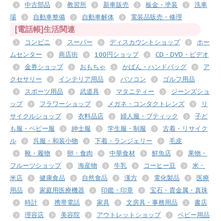
中古部品
教習所
新車販売
板金・塗装
洗車
場
自動車整備
自動車解体
電装品販売・修理
[電話帳]生活関連
コンビニ
スーパー
ディスカウントショップ
ホー
ムセンター
商店街
100円ショップ
CD・DVD・ビデオ
金券ショップ
おもちゃ
かばん・ハンドバッグ
ア
クセサリー
インテリア用品
パソコン
ゴルフ用品
スポーツ用品
武道具
マタニティー
ジーンズショ
ップ
フラワーショップ
メガネ・コンタクトレンズ
リ
サイクルショップ
衣料品店
婦人服・ブティック
子ど
も服・ベビー服
紳士服
学生服・制服
古着・リサイク
ル
呉服・和装小物
下着・ランジェリー
毛皮
靴・履物
卵・食肉
中華食材
鮮魚店
果物・
フルーツショップ
海産物
牛乳
コーヒー豆
米・
米店
健康食品
自然食品
漢方
電化製品
医療
用品
家庭用医療機器
印鑑・印章
宝石・貴金属・真珠
時計
携帯電話
家具
文房具・事務用品
書店
理容店
美容院
アウトレットショップ
ベビー用品