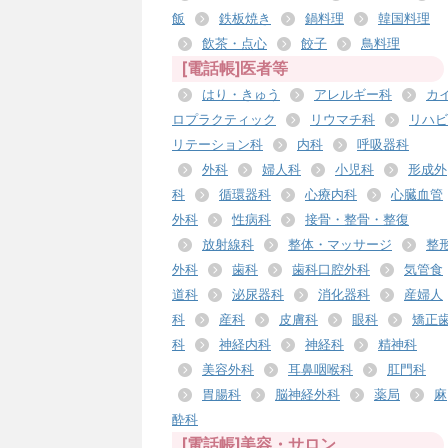
飯
鉄板焼き
鍋料理
韓国料理
飲茶・点心
餃子
鳥料理
[電話帳]医者等
はり・きゅう
アレルギー科
カ
ロプラクティック
リウマチ科
リハビ
リテーション科
内科
呼吸器科
外科
婦人科
小児科
形成外
科
循環器科
心療内科
心臓血管
外科
性病科
接骨・整骨・整復
放射線科
整体・マッサージ
整
外科
歯科
歯科口腔外科
気管食
道科
泌尿器科
消化器科
産婦人
科
産科
皮膚科
眼科
矯正
科
神経内科
神経科
精神科
美容外科
耳鼻咽喉科
肛門科
胃腸科
脳神経外科
薬局
麻
酔科
[電話帳]美容・サロン