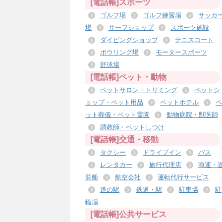
[電話帳]スポーツ
ゴルフ場
ゴルフ練習場
サッカ
場
サーフショップ
スポーツ施設
ダイビングショップ
テニスコート
ボウリング場
モータースポーツ
野球場
[電話帳]ペット・動物
ペットサロン・トリミング
ペットシ
ョップ・ペット用品
ペットホテル
ペ
ット葬儀・ペット霊園
動物病院・獣医師
調教師・ペットしつけ
[電話帳]交通・移動
タクシー
ドライブイン
バス
レンタカー
旅行代理店
海運・
覧船
航空会社
運転代行サービス
道の駅
鉄道・駅
駐車場
駐
輪場
[電話帳]公共サービス