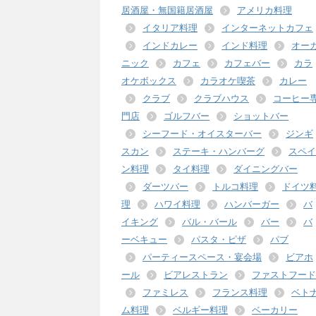
居酒屋・無国籍居酒屋
アメリカ料理
イタリア料理
インターネットカフェ
インドカレー
インド料理
オー
ニック
カフェ
カフェバー
カラ
オケボックス
カラオケ喫茶
カレー
クラブ
クラブハウス
コーヒー
門店
ゴルフバー
ショットバー
シーフード・オイスターバー
ジンギ
スカン
ステーキ・ハンバーグ
スペイ
ン料理
タイ料理
ダイニングバー
ダーツバー
トルコ料理
ドイツ
理
ハワイ料理
ハンバーガー
バ
イキング
バル・バール
バー
バ
ーベキュー
パスタ・ピザ
パブ
パーティースペース・宴会場
ビアホ
ール
ビアレストラン
ファストフード
ファミレス
フランス料理
ベト
ム料理
ベルギー料理
ベーカリー