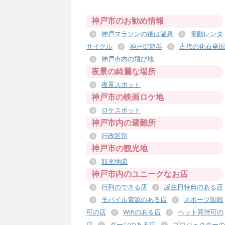
神戸市のお勧め情報
神戸マラソンの後は温泉
電動レンタ
サイクル
神戸街遊券
古代の化石発掘
神戸市内の飛び地
夜景の綺麗な場所
夜景スポット
神戸市の映画ロケ地
ロケスポット
神戸市内の避難所
行政区別
神戸市の観光地
観光地図
神戸市内のユニークなお店
行列のできる店
誕生日特典のある店
モバイル電源のある店
スポーツ観戦
可の店
Wifiのある店
ペット同伴可の
店
ダーツのある店
プロジェクターの