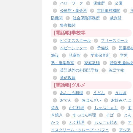
ハローワーク
保健所
公園
公民館・集会所
市区町村機関
防機関
社会保険事務所
裁判所
警察機関
[電話帳]学校等
ビジネススクール
フリースクール
ベビーシッター
予備校
児童福
施設
児童館
学童保育所
学習
塾・進学教室
家庭教師
特別支援学校
英語以外の外国語学校
英語学校
通信教育
[電話帳]グルメ
あんこう料理
うどん
うなぎ
おでん
おばんざい
お好み/たこ
焼き
かに料理
しゃぶしゃぶ
す
き焼き
すっぽん料理
そば
とん
かつ
ふぐ料理
もんじゃ焼き
ア
イスクリーム・クレープ・パフェ
アジア