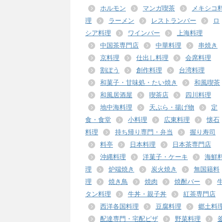
ホルモン
マンガ喫茶
メキシコ
理
ラーメン
レストランバー
ロ
シア料理
ワインバー
上海料理
中国茶専門店
中華料理
串焼き
京料理
仕出し料理
会席料理
割ぽう
創作料理
台湾料理
和菓子・甘味処・たい焼き
和風喫茶
和風居酒屋
喫茶店
四川料理
地中海料理
天ぷら・揚げ物
定
食・食堂
小料理
広東料理
懐石
料理
持ち帰り専門・弁当
握り寿司
料亭
日本料理
日本茶専門店
沖縄料理
洋菓子・ケーキ
海鮮
理
炉端焼き
炭火焼き
無国籍料
理
焼き鳥
焼肉
焼酎バー
タン料理
牛丼・親子丼
紅茶専門店
西洋各国料理
豆腐料理
郷土料
配達専門・宅配ピザ
野菜料理