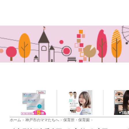
ホーム
>
神戸市のママたちへ
>
保育所・保育園
>