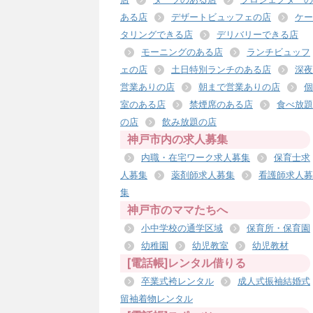
ある店
デザートビュッフェの店
ケー
タリングできる店
デリバリーできる店
モーニングのある店
ランチビュッフ
ェの店
土日特別ランチのある店
深夜
営業ありの店
朝まで営業ありの店
個
室のある店
禁煙席のある店
食べ放題
の店
飲み放題の店
神戸市内の求人募集
内職・在宅ワーク求人募集
保育士求
人募集
薬剤師求人募集
看護師求人募
集
神戸市のママたちへ
小中学校の通学区域
保育所・保育園
幼稚園
幼児教室
幼児教材
[電話帳]レンタル借りる
卒業式袴レンタル
成人式振袖結婚式
留袖着物レンタル