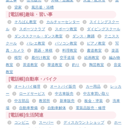
築工事
住宅販売
外構・造園業
水道・配水管
畳
貸家
風呂釜・浴槽
[電話帳]趣味・習い事
そろばん教室
カルチャーセンター
スイミングスクー
ル
スポーツクラブ
スポーツ教室
ダイビングスクール
ダンススクール・ダンス教室
ダンス・舞踊
テニスス
クール
バレエ教室
パソコン教室
ピアノ教室
写
真・カメラ
囲碁・将棋
料理教室
書道教室
楽器
模型
着付け教室
空手道場
絵画教室
編み物
教室
茶道教室
華道教室
釣り
陶芸教室
音楽
教室
[電話帳]自動車・バイク
オートバイ修理
オートバイ販売
カー用品
レッカ
ー
ロードサービス
中古車販売
中古車買い取り
中古部品
教習所
新車販売
板金・塗装
洗車
場
自動車整備
自動車解体
電装品販売・修理
[電話帳]生活関連
コンビニ
スーパー
ディスカウントショップ
ホー