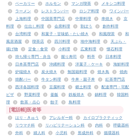
ベーカリー
ホルモン
マンガ喫茶
メキシコ料理
ラーメン
レストランバー
ロシア料理
ワインバー
上海料理
中国茶専門店
中華料理
串焼き
京
料理
仕出し料理
会席料理
割ぽう
創作料理
台湾料理
和菓子・甘味処・たい焼き
和風喫茶
和
風居酒屋
喫茶店
四川料理
地中海料理
天ぷら・
揚げ物
定食・食堂
小料理
広東料理
懐石料理
持ち帰り専門・弁当
握り寿司
料亭
日本料理
日本茶専門店
沖縄料理
洋菓子・ケーキ
海鮮料理
炉端焼き
炭火焼き
無国籍料理
焼き鳥
焼肉
焼酎バー
牛タン料理
牛丼・親子丼
紅茶専門店
西洋各国料理
豆腐料理
郷土料理
配達専門・宅配
ピザ
野菜料理
釜飯
鉄板焼き
鍋料理
韓国料
理
飲茶・点心
餃子
鳥料理
[電話帳]医者等
はり・きゅう
アレルギー科
カイロプラクティック
リウマチ科
リハビリテーション科
内科
呼吸器科
外科
婦人科
小児科
形成外科
循環器科