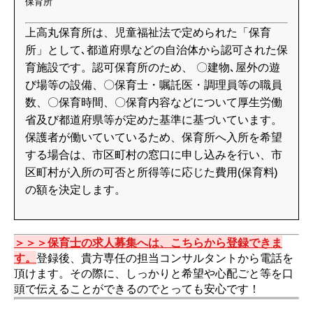
保育所
上高丸保育所は、児童福祉法で定められた「保育
所」として､都道府県などの自治体から認可された保
育施設です。認可保育所のため、 〇建物､屋外の遊
び場等の設備、〇保育士・嘱託医・調理員等の職員
数、〇保育時間、〇保育内容などについて厚生労働
省及び都道府県等が定めた基準に基づいています。
保護者が働いていているため、保育所へ入所を希望
する場合は、市区町村の窓口に申し込みを行い、市
区町村が入所の可否と所得等に応じた費用(保育料)
の額を決定します。
＞＞＞保育士の求人募集へは、こちらから登録できま
す。
登録後、貴方専任の担当コンサルタントから電話を
頂けます。その際に、しっかりと希望や心配ごと等を口
頭で伝えることができるのでとっても安心です！