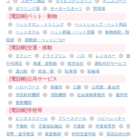
プ
スポーツ施設
ダイビングショップ
テニスコート
ボウリング場
モータースポーツ
野球場
[電話帳]ペット・動物
ペットサロン・トリミング
ペットショップ・ペット用品
ペットホテル
ペット葬儀・ペット霊園
動物病院・獣
医師
調教師・ペットしつけ
[電話帳]交通・移動
タクシー
ドライブイン
バス
レンタカー
旅
行代理店
海運・遊覧船
航空会社
運転代行サービス
道の駅
鉄道・駅
駐車場
駐輪場
[電話帳]公共サービス
ハローワーク
保健所
公園
公民館・集会所
市区町村機関
消防機関
社会保険事務所
裁判所
警察機関
[電話帳]学校等
ビジネススクール
フリースクール
ベビーシッター
予備校
児童福祉施設
児童館
学童保育所
学
習塾・進学教室
家庭教師
特別支援学校
英語以外の外