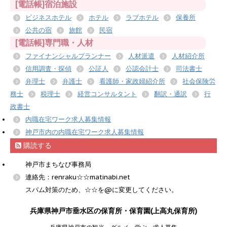
[電話帳]宿泊施設
ビジネスホテル
ホテル
ラブホテル
保養所
公共の宿
旅館
民宿
[電話帳]専門職・人材
ファイナンシャルプランナー
人材派遣
人材紹介所
信用調査・探偵
公証人
公認会計士
司法書士
弁理士
弁護士
看護師・家政婦紹介所
社会保険労
務士
税理士
経営コンサルタント
翻訳・通訳
行
政書士
内職在宅ワーク求人募集情報
神戸市内の内職在宅ワーク求人募集情報
購読する
神戸市まちなび事務局
連絡先：renraku☆☆matinabi.net
スパム対策のため、☆☆を@に変更してください。
兵庫県神戸市垂水区の保育所・保育園(上高丸保育所)