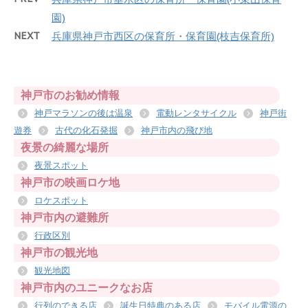
園)
NEXT
兵庫県神戸市西区の保育所・保育園(枝吉保育所)
神戸市のお勧め情報
神戸マラソンの後は温泉
電動レンタサイクル
神戸街
遊券
古代の化石発掘
神戸市内の飛び地
夜景の綺麗な場所
夜景スポット
神戸市の映画ロケ地
ロケスポット
神戸市内の避難所
行政区別
神戸市の観光地
観光地図
神戸市内のユニークなお店
行列のできる店
誕生日特典のある店
モバイル電源の