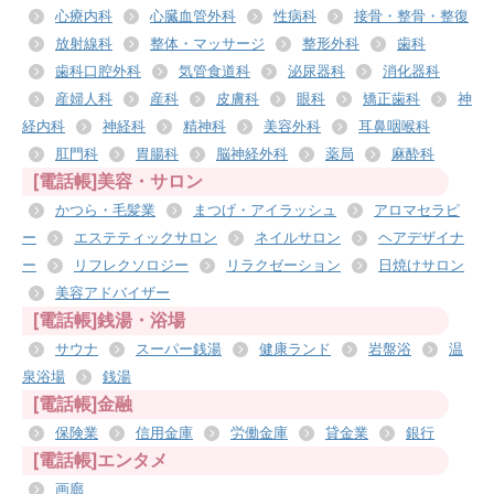
心療内科
心臓血管外科
性病科
接骨・整骨・整復
放射線科
整体・マッサージ
整形外科
歯科
歯科口腔外科
気管食道科
泌尿器科
消化器科
産婦人科
産科
皮膚科
眼科
矯正歯科
神
経内科
神経科
精神科
美容外科
耳鼻咽喉科
肛門科
胃腸科
脳神経外科
薬局
麻酔科
[電話帳]美容・サロン
かつら・毛髪業
まつげ・アイラッシュ
アロマセラピ
ー
エステティックサロン
ネイルサロン
ヘアデザイナ
ー
リフレクソロジー
リラクゼーション
日焼けサロン
美容アドバイザー
[電話帳]銭湯・浴場
サウナ
スーパー銭湯
健康ランド
岩盤浴
温
泉浴場
銭湯
[電話帳]金融
保険業
信用金庫
労働金庫
貸金業
銀行
[電話帳]エンタメ
画廊