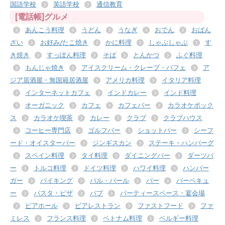
国語学校
英語学校
通信教育
[電話帳]グルメ
あんこう料理
うどん
うなぎ
おでん
おばん
ざい
お好み/たこ焼き
かに料理
しゃぶしゃぶ
す
き焼き
すっぽん料理
そば
とんかつ
ふぐ料理
もんじゃ焼き
アイスクリーム・クレープ・パフェ
ア
ジア居酒屋・無国籍居酒屋
アメリカ料理
イタリア料理
インターネットカフェ
インドカレー
インド料理
オーガニック
カフェ
カフェバー
カラオケボック
ス
カラオケ喫茶
カレー
クラブ
クラブハウス
コーヒー専門店
ゴルフバー
ショットバー
シーフ
ード・オイスターバー
ジンギスカン
ステーキ・ハンバーグ
スペイン料理
タイ料理
ダイニングバー
ダーツバ
ー
トルコ料理
ドイツ料理
ハワイ料理
ハンバー
ガー
バイキング
バル・バール
バー
バーベキュ
ー
パスタ・ピザ
パブ
パーティースペース・宴会場
ビアホール
ビアレストラン
ファストフード
ファ
ミレス
フランス料理
ベトナム料理
ベルギー料理