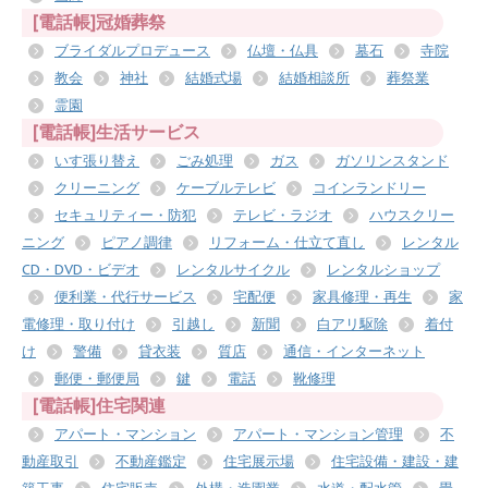
[電話帳]冠婚葬祭
ブライダルプロデュース
仏壇・仏具
墓石
寺院
教会
神社
結婚式場
結婚相談所
葬祭業
霊園
[電話帳]生活サービス
いす張り替え
ごみ処理
ガス
ガソリンスタンド
クリーニング
ケーブルテレビ
コインランドリー
セキュリティー・防犯
テレビ・ラジオ
ハウスクリー
ニング
ピアノ調律
リフォーム・仕立て直し
レンタル
CD・DVD・ビデオ
レンタルサイクル
レンタルショップ
便利業・代行サービス
宅配便
家具修理・再生
家
電修理・取り付け
引越し
新聞
白アリ駆除
着付
け
警備
貸衣装
質店
通信・インターネット
郵便・郵便局
鍵
電話
靴修理
[電話帳]住宅関連
アパート・マンション
アパート・マンション管理
不
動産取引
不動産鑑定
住宅展示場
住宅設備・建設・建