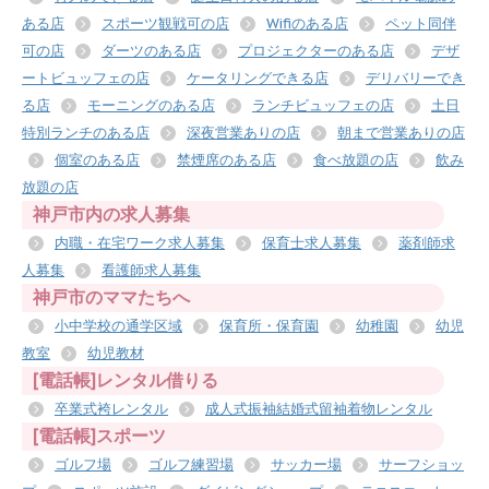
ある店
スポーツ観戦可の店
Wifiのある店
ペット同伴
可の店
ダーツのある店
プロジェクターのある店
デザ
ートビュッフェの店
ケータリングできる店
デリバリーでき
る店
モーニングのある店
ランチビュッフェの店
土日
特別ランチのある店
深夜営業ありの店
朝まで営業ありの店
個室のある店
禁煙席のある店
食べ放題の店
飲み
放題の店
神戸市内の求人募集
内職・在宅ワーク求人募集
保育士求人募集
薬剤師求
人募集
看護師求人募集
神戸市のママたちへ
小中学校の通学区域
保育所・保育園
幼稚園
幼児
教室
幼児教材
[電話帳]レンタル借りる
卒業式袴レンタル
成人式振袖結婚式留袖着物レンタル
[電話帳]スポーツ
ゴルフ場
ゴルフ練習場
サッカー場
サーフショッ