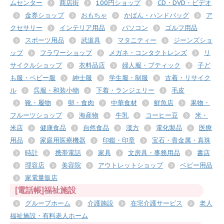
ムセンター
商店街
100円ショップ
CD・DVD・ビデオ
金券ショップ
おもちゃ
かばん・ハンドバッグ
ア
クセサリー
インテリア用品
パソコン
ゴルフ用品
スポーツ用品
武道具
マタニティー
ジーンズショ
ップ
フラワーショップ
メガネ・コンタクトレンズ
リ
サイクルショップ
衣料品店
婦人服・ブティック
子ど
も服・ベビー服
紳士服
学生服・制服
古着・リサイク
ル
呉服・和装小物
下着・ランジェリー
毛皮
靴・履物
卵・食肉
中華食材
鮮魚店
果物・
フルーツショップ
海産物
牛乳
コーヒー豆
米・
米店
健康食品
自然食品
漢方
電化製品
医療
用品
家庭用医療機器
印鑑・印章
宝石・貴金属・真珠
時計
携帯電話
家具
文房具・事務用品
書店
理容店
美容院
アウトレットショップ
ベビー用品
家電量販店
[電話帳]福祉施設
グループホーム
介護施設
在宅介護サービス
老人
福祉施設・有料老人ホーム