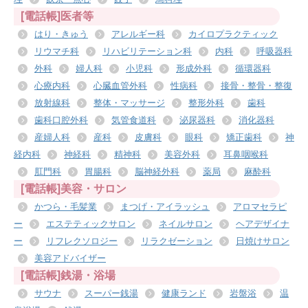
[電話帳]医者等
はり・きゅう
アレルギー科
カイロプラクティック
リウマチ科
リハビリテーション科
内科
呼吸器科
外科
婦人科
小児科
形成外科
循環器科
心療内科
心臓血管外科
性病科
接骨・整骨・整復
放射線科
整体・マッサージ
整形外科
歯科
歯科口腔外科
気管食道科
泌尿器科
消化器科
産婦人科
産科
皮膚科
眼科
矯正歯科
神
経内科
神経科
精神科
美容外科
耳鼻咽喉科
肛門科
胃腸科
脳神経外科
薬局
麻酔科
[電話帳]美容・サロン
かつら・毛髪業
まつげ・アイラッシュ
アロマセラピ
ー
エステティックサロン
ネイルサロン
ヘアデザイナ
ー
リフレクソロジー
リラクゼーション
日焼けサロン
美容アドバイザー
[電話帳]銭湯・浴場
サウナ
スーパー銭湯
健康ランド
岩盤浴
温