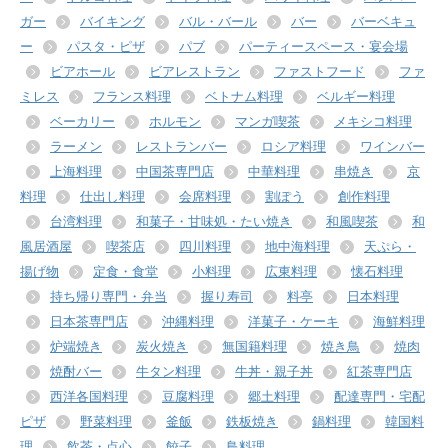
ガー
バイキング
バル・バール
バー
バーベキュ
ー
パスタ・ピザ
パブ
パーティースペース・宴会場
ビアホール
ビアレストラン
ファストフード
ファ
ミレス
フランス料理
ベトナム料理
ベルギー料理
ベーカリー
ホルモン
マンガ喫茶
メキシコ料理
ラーメン
レストランバー
ロシア料理
ワインバー
上海料理
中国茶専門店
中華料理
串焼き
京
料理
仕出し料理
会席料理
割ぽう
創作料理
台湾料理
和菓子・甘味処・たい焼き
和風喫茶
和
風居酒屋
喫茶店
四川料理
地中海料理
天ぷら・
揚げ物
定食・食堂
小料理
広東料理
懐石料理
持ち帰り専門・弁当
握り寿司
料亭
日本料理
日本茶専門店
沖縄料理
洋菓子・ケーキ
海鮮料理
炉端焼き
炭火焼き
無国籍料理
焼き鳥
焼肉
焼酎バー
牛タン料理
牛丼・親子丼
紅茶専門店
西洋各国料理
豆腐料理
郷土料理
配達専門・宅配
ピザ
野菜料理
釜飯
鉄板焼き
鍋料理
韓国料
理
飲茶・点心
餃子
鳥料理