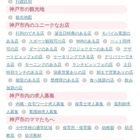
行政区別
神戸市の観光地
観光地図
神戸市内のユニークなお店
行列のできる店
誕生日特典のある店
モバイル電源の
ある店
スポーツ観戦可の店
Wifiのある店
ペット同伴
可の店
ダーツのある店
プロジェクターのある店
デザ
ートビュッフェの店
ケータリングできる店
デリバリーでき
る店
モーニングのある店
ランチビュッフェの店
土日
特別ランチのある店
深夜営業ありの店
朝まで営業ありの店
個室のある店
禁煙席のある店
食べ放題の店
飲み
放題の店
神戸市内の求人募集
内職・在宅ワーク求人募集
保育士求人募集
薬剤師求
人募集
看護師求人募集
神戸市のママたちへ
小中学校の通学区域
保育所・保育園
幼稚園
幼児
教室
幼児教材