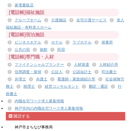
家電量販店
[電話帳]福祉施設
グループホーム
介護施設
在宅介護サービス
老人
福祉施設・有料老人ホーム
[電話帳]宿泊施設
ビジネスホテル
ホテル
ラブホテル
保養所
公共の宿
旅館
民宿
[電話帳]専門職・人材
ファイナンシャルプランナー
人材派遣
人材紹介所
信用調査・探偵
公証人
公認会計士
司法書士
弁理士
弁護士
看護師・家政婦紹介所
社会保険労
務士
税理士
経営コンサルタント
翻訳・通訳
行
政書士
内職在宅ワーク求人募集情報
神戸市内の内職在宅ワーク求人募集情報
購読する
神戸市まちなび事務局