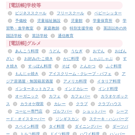
[電話帳]学校等
ビジネススクール
フリースクール
ベビーシッター
予備校
児童福祉施設
児童館
学童保育所
学
習塾・進学教室
家庭教師
特別支援学校
英語以外の外
国語学校
英語学校
通信教育
[電話帳]グルメ
あんこう料理
うどん
うなぎ
おでん
おばん
ざい
お好み/たこ焼き
かに料理
しゃぶしゃぶ
す
き焼き
すっぽん料理
そば
とんかつ
ふぐ料理
もんじゃ焼き
アイスクリーム・クレープ・パフェ
ア
ジア居酒屋・無国籍居酒屋
アメリカ料理
イタリア料理
インターネットカフェ
インドカレー
インド料理
オーガニック
カフェ
カフェバー
カラオケボック
ス
カラオケ喫茶
カレー
クラブ
クラブハウス
コーヒー専門店
ゴルフバー
ショットバー
シーフ
ード・オイスターバー
ジンギスカン
ステーキ・ハンバーグ
スペイン料理
タイ料理
ダイニングバー
ダーツバ
ー
トルコ料理
ドイツ料理
ハワイ料理
ハンバー