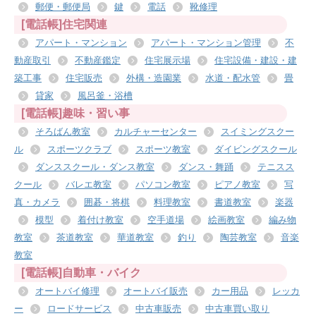
郵便・郵便局
鍵
電話
靴修理
[電話帳]住宅関連
アパート・マンション
アパート・マンション管理
不
動産取引
不動産鑑定
住宅展示場
住宅設備・建設・建
築工事
住宅販売
外構・造園業
水道・配水管
畳
貸家
風呂釜・浴槽
[電話帳]趣味・習い事
そろばん教室
カルチャーセンター
スイミングスクー
ル
スポーツクラブ
スポーツ教室
ダイビングスクール
ダンススクール・ダンス教室
ダンス・舞踊
テニスス
クール
バレエ教室
パソコン教室
ピアノ教室
写
真・カメラ
囲碁・将棋
料理教室
書道教室
楽器
模型
着付け教室
空手道場
絵画教室
編み物
教室
茶道教室
華道教室
釣り
陶芸教室
音楽
教室
[電話帳]自動車・バイク
オートバイ修理
オートバイ販売
カー用品
レッカ
ー
ロードサービス
中古車販売
中古車買い取り