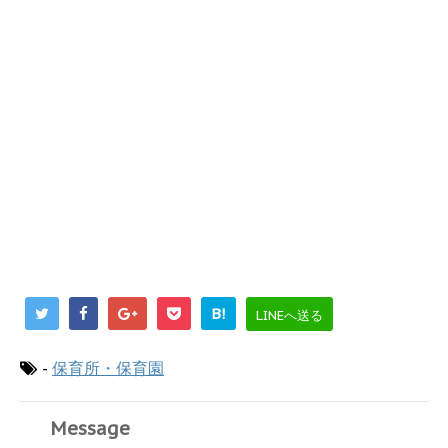
B!
LINEへ送る
-
保育所・保育園
Message