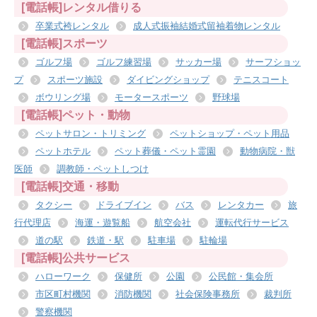
[電話帳]レンタル借りる
卒業式袴レンタル
成人式振袖結婚式留袖着物レンタル
[電話帳]スポーツ
ゴルフ場
ゴルフ練習場
サッカー場
サーフショッ
プ
スポーツ施設
ダイビングショップ
テニスコート
ボウリング場
モータースポーツ
野球場
[電話帳]ペット・動物
ペットサロン・トリミング
ペットショップ・ペット用品
ペットホテル
ペット葬儀・ペット霊園
動物病院・獣
医師
調教師・ペットしつけ
[電話帳]交通・移動
タクシー
ドライブイン
バス
レンタカー
旅
行代理店
海運・遊覧船
航空会社
運転代行サービス
道の駅
鉄道・駅
駐車場
駐輪場
[電話帳]公共サービス
ハローワーク
保健所
公園
公民館・集会所
市区町村機関
消防機関
社会保険事務所
裁判所
警察機関