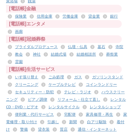
泉浴場
銭湯
[電話帳]金融
保険業
信用金庫
労働金庫
貸金業
銀行
[電話帳]エンタメ
画廊
[電話帳]冠婚葬祭
ブライダルプロデュース
仏壇・仏具
墓石
寺院
教会
神社
結婚式場
結婚相談所
葬祭業
霊園
[電話帳]生活サービス
いす張り替え
ごみ処理
ガス
ガソリンスタンド
クリーニング
ケーブルテレビ
コインランドリー
セキュリティー・防犯
テレビ・ラジオ
ハウスクリー
ニング
ピアノ調律
リフォーム・仕立て直し
レンタル
CD・DVD・ビデオ
レンタルサイクル
レンタルショップ
便利業・代行サービス
宅配便
家具修理・再生
家
電修理・取り付け
引越し
新聞
白アリ駆除
着付
け
警備
貸衣装
質店
通信・インターネット