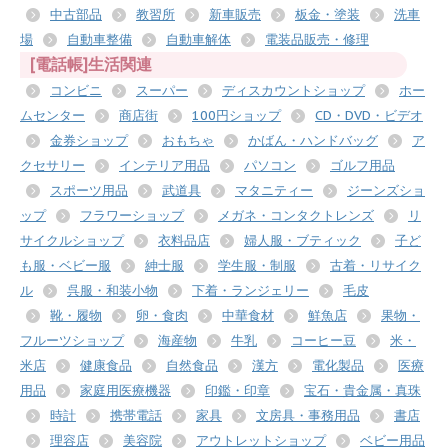
中古部品
教習所
新車販売
板金・塗装
洗車
場
自動車整備
自動車解体
電装品販売・修理
[電話帳]生活関連
コンビニ
スーパー
ディスカウントショップ
ホー
ムセンター
商店街
100円ショップ
CD・DVD・ビデオ
金券ショップ
おもちゃ
かばん・ハンドバッグ
ア
クセサリー
インテリア用品
パソコン
ゴルフ用品
スポーツ用品
武道具
マタニティー
ジーンズショ
ップ
フラワーショップ
メガネ・コンタクトレンズ
リ
サイクルショップ
衣料品店
婦人服・ブティック
子ど
も服・ベビー服
紳士服
学生服・制服
古着・リサイク
ル
呉服・和装小物
下着・ランジェリー
毛皮
靴・履物
卵・食肉
中華食材
鮮魚店
果物・
フルーツショップ
海産物
牛乳
コーヒー豆
米・
米店
健康食品
自然食品
漢方
電化製品
医療
用品
家庭用医療機器
印鑑・印章
宝石・貴金属・真珠
時計
携帯電話
家具
文房具・事務用品
書店
理容店
美容院
アウトレットショップ
ベビー用品