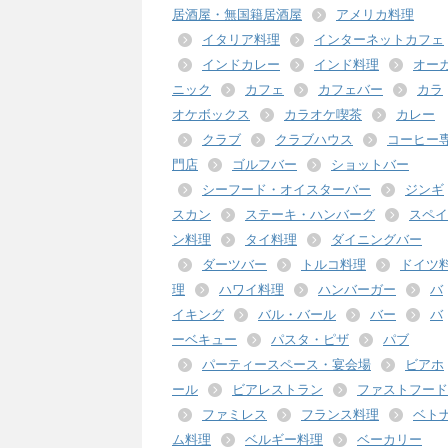
居酒屋・無国籍居酒屋
アメリカ料理
イタリア料理
インターネットカフェ
インドカレー
インド料理
オー
ニック
カフェ
カフェバー
カラ
オケボックス
カラオケ喫茶
カレー
クラブ
クラブハウス
コーヒー
門店
ゴルフバー
ショットバー
シーフード・オイスターバー
ジンギ
スカン
ステーキ・ハンバーグ
スペイ
ン料理
タイ料理
ダイニングバー
ダーツバー
トルコ料理
ドイツ
理
ハワイ料理
ハンバーガー
バ
イキング
バル・バール
バー
バ
ーベキュー
パスタ・ピザ
パブ
パーティースペース・宴会場
ビアホ
ール
ビアレストラン
ファストフード
ファミレス
フランス料理
ベト
ム料理
ベルギー料理
ベーカリー