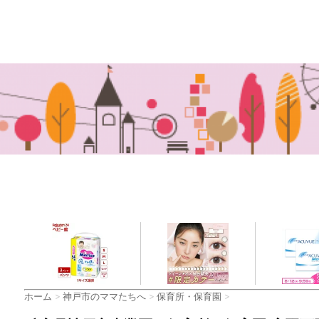
ホーム
>
神戸市のママたちへ
>
保育所・保育園
>