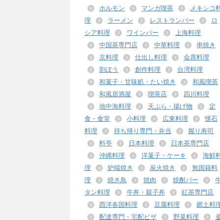
ホルモン
マンガ喫茶
メキシコ
理
ラーメン
レストランバー
ロ
シア料理
ワインバー
上海料理
中国茶専門店
中華料理
串焼き
京料理
仕出し料理
会席料理
割ぽう
創作料理
台湾料理
和菓子・甘味処・たい焼き
和風喫茶
和風居酒屋
喫茶店
四川料理
地中海料理
天ぷら・揚げ物
定
食・食堂
小料理
広東料理
懐石
料理
持ち帰り専門・弁当
握り寿司
料亭
日本料理
日本茶専門店
沖縄料理
洋菓子・ケーキ
海鮮
理
炉端焼き
炭火焼き
無国籍料
理
焼き鳥
焼肉
焼酎バー
タン料理
牛丼・親子丼
紅茶専門店
西洋各国料理
豆腐料理
郷土料
配達専門・宅配ピザ
野菜料理