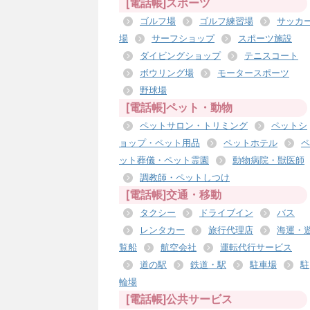
[電話帳]スポーツ
ゴルフ場
ゴルフ練習場
サッカ
場
サーフショップ
スポーツ施設
ダイビングショップ
テニスコート
ボウリング場
モータースポーツ
野球場
[電話帳]ペット・動物
ペットサロン・トリミング
ペットシ
ョップ・ペット用品
ペットホテル
ペ
ット葬儀・ペット霊園
動物病院・獣医師
調教師・ペットしつけ
[電話帳]交通・移動
タクシー
ドライブイン
バス
レンタカー
旅行代理店
海運・
覧船
航空会社
運転代行サービス
道の駅
鉄道・駅
駐車場
駐
輪場
[電話帳]公共サービス