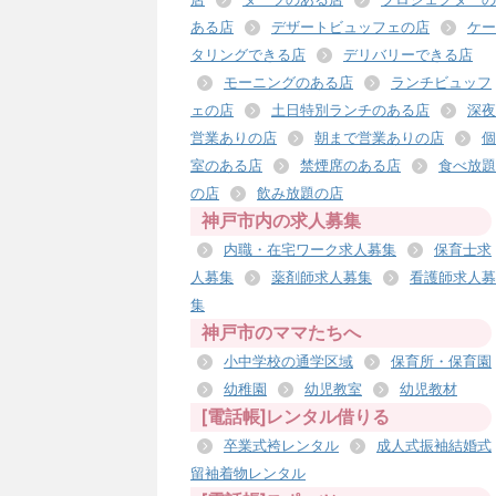
ある店
デザートビュッフェの店
ケー
タリングできる店
デリバリーできる店
モーニングのある店
ランチビュッフ
ェの店
土日特別ランチのある店
深夜
営業ありの店
朝まで営業ありの店
個
室のある店
禁煙席のある店
食べ放題
の店
飲み放題の店
神戸市内の求人募集
内職・在宅ワーク求人募集
保育士求
人募集
薬剤師求人募集
看護師求人募
集
神戸市のママたちへ
小中学校の通学区域
保育所・保育園
幼稚園
幼児教室
幼児教材
[電話帳]レンタル借りる
卒業式袴レンタル
成人式振袖結婚式
留袖着物レンタル