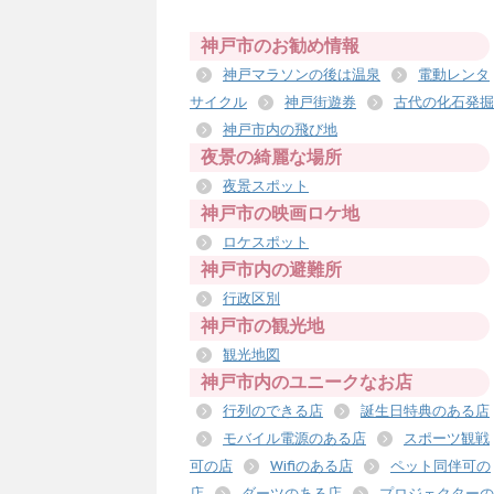
神戸市のお勧め情報
神戸マラソンの後は温泉
電動レンタ
サイクル
神戸街遊券
古代の化石発掘
神戸市内の飛び地
夜景の綺麗な場所
夜景スポット
神戸市の映画ロケ地
ロケスポット
神戸市内の避難所
行政区別
神戸市の観光地
観光地図
神戸市内のユニークなお店
行列のできる店
誕生日特典のある店
モバイル電源のある店
スポーツ観戦
可の店
Wifiのある店
ペット同伴可の
店
ダーツのある店
プロジェクターの