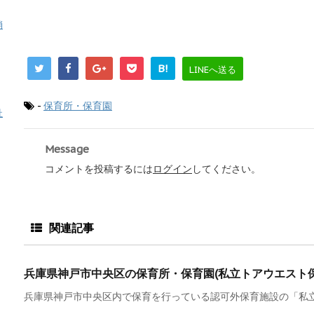
消
B!
LINEへ送る
-
保育所・保育園
祉
Message
コメントを投稿するには
ログイン
してください。
関連記事
兵庫県神戸市中央区の保育所・保育園(私立トアウエスト保
兵庫県神戸市中央区内で保育を行っている認可外保育施設の「私立ト