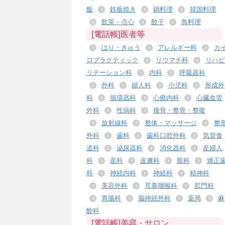
飯
鉄板焼き
鍋料理
韓国料理
飲茶・点心
餃子
鳥料理
[電話帳]医者等
はり・きゅう
アレルギー科
カ
ロプラクティック
リウマチ科
リハビ
リテーション科
内科
呼吸器科
外科
婦人科
小児科
形成外
科
循環器科
心療内科
心臓血管
外科
性病科
接骨・整骨・整復
放射線科
整体・マッサージ
整
外科
歯科
歯科口腔外科
気管食
道科
泌尿器科
消化器科
産婦人
科
産科
皮膚科
眼科
矯正
科
神経内科
神経科
精神科
美容外科
耳鼻咽喉科
肛門科
胃腸科
脳神経外科
薬局
麻
酔科
[電話帳]美容・サロン