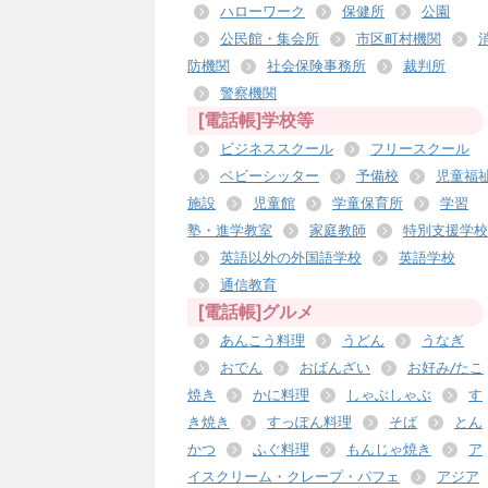
ハローワーク
保健所
公園
公民館・集会所
市区町村機関
防機関
社会保険事務所
裁判所
警察機関
[電話帳]学校等
ビジネススクール
フリースクール
ベビーシッター
予備校
児童福
施設
児童館
学童保育所
学習
塾・進学教室
家庭教師
特別支援学校
英語以外の外国語学校
英語学校
通信教育
[電話帳]グルメ
あんこう料理
うどん
うなぎ
おでん
おばんざい
お好み/たこ
焼き
かに料理
しゃぶしゃぶ
す
き焼き
すっぽん料理
そば
とん
かつ
ふぐ料理
もんじゃ焼き
ア
イスクリーム・クレープ・パフェ
アジア