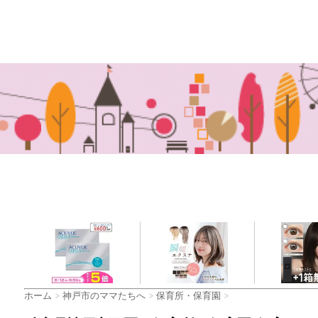
ホーム
>
神戸市のママたちへ
>
保育所・保育園
>