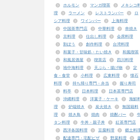
ホルモン
マンガ喫茶
メキシコ
理
ラーメン
レストランバー
ロ
シア料理
ワインバー
上海料理
中国茶専門店
中華料理
串焼き
京料理
仕出し料理
会席料理
割ぽう
創作料理
台湾料理
和菓子・甘味処・たい焼き
和風喫茶
和風居酒屋
喫茶店
四川料理
地中海料理
天ぷら・揚げ物
定
食・食堂
小料理
広東料理
懐石
料理
持ち帰り専門・弁当
握り寿司
料亭
日本料理
日本茶専門店
沖縄料理
洋菓子・ケーキ
海鮮
理
炉端焼き
炭火焼き
無国籍料
理
焼き鳥
焼肉
焼酎バー
タン料理
牛丼・親子丼
紅茶専門店
西洋各国料理
豆腐料理
郷土料
配達専門・宅配ピザ
野菜料理