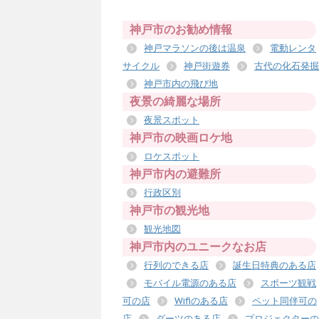
神戸市のお勧め情報
神戸マラソンの後は温泉
電動レンタ
サイクル
神戸街遊券
古代の化石発掘
神戸市内の飛び地
夜景の綺麗な場所
夜景スポット
神戸市の映画ロケ地
ロケスポット
神戸市内の避難所
行政区別
神戸市の観光地
観光地図
神戸市内のユニークなお店
行列のできる店
誕生日特典のある店
モバイル電源のある店
スポーツ観戦
可の店
Wifiのある店
ペット同伴可の
店
ダーツのある店
プロジェクターの