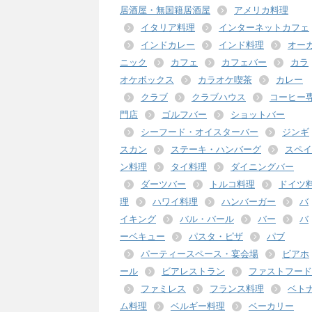
居酒屋・無国籍居酒屋
アメリカ料理
イタリア料理
インターネットカフェ
インドカレー
インド料理
オー
ニック
カフェ
カフェバー
カラ
オケボックス
カラオケ喫茶
カレー
クラブ
クラブハウス
コーヒー
門店
ゴルフバー
ショットバー
シーフード・オイスターバー
ジンギ
スカン
ステーキ・ハンバーグ
スペイ
ン料理
タイ料理
ダイニングバー
ダーツバー
トルコ料理
ドイツ
理
ハワイ料理
ハンバーガー
バ
イキング
バル・バール
バー
バ
ーベキュー
パスタ・ピザ
パブ
パーティースペース・宴会場
ビアホ
ール
ビアレストラン
ファストフード
ファミレス
フランス料理
ベト
ム料理
ベルギー料理
ベーカリー