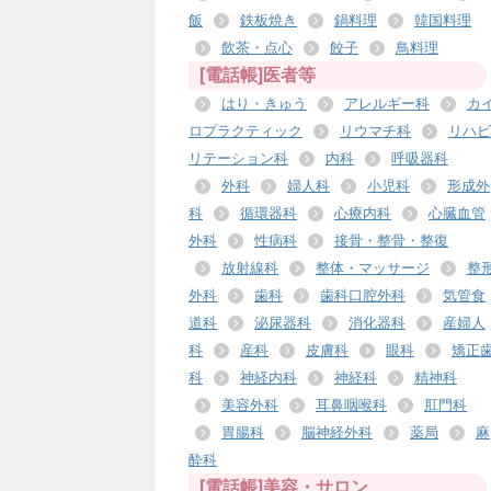
飯
鉄板焼き
鍋料理
韓国料理
飲茶・点心
餃子
鳥料理
[電話帳]医者等
はり・きゅう
アレルギー科
カ
ロプラクティック
リウマチ科
リハビ
リテーション科
内科
呼吸器科
外科
婦人科
小児科
形成外
科
循環器科
心療内科
心臓血管
外科
性病科
接骨・整骨・整復
放射線科
整体・マッサージ
整
外科
歯科
歯科口腔外科
気管食
道科
泌尿器科
消化器科
産婦人
科
産科
皮膚科
眼科
矯正
科
神経内科
神経科
精神科
美容外科
耳鼻咽喉科
肛門科
胃腸科
脳神経外科
薬局
麻
酔科
[電話帳]美容・サロン