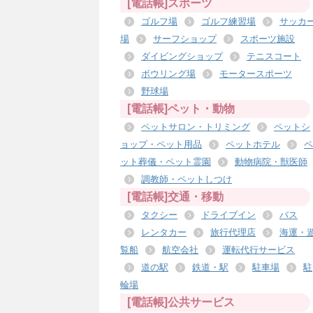
[電話帳]スポーツ
ゴルフ場
ゴルフ練習場
サッカ
場
サーフショップ
スポーツ施設
ダイビングショップ
テニスコート
ボウリング場
モータースポーツ
野球場
[電話帳]ペット・動物
ペットサロン・トリミング
ペットシ
ョップ・ペット用品
ペットホテル
ペ
ット葬儀・ペット霊園
動物病院・獣医師
調教師・ペットしつけ
[電話帳]交通・移動
タクシー
ドライブイン
バス
レンタカー
旅行代理店
海運・
覧船
航空会社
運転代行サービス
道の駅
鉄道・駅
駐車場
駐
輪場
[電話帳]公共サービス