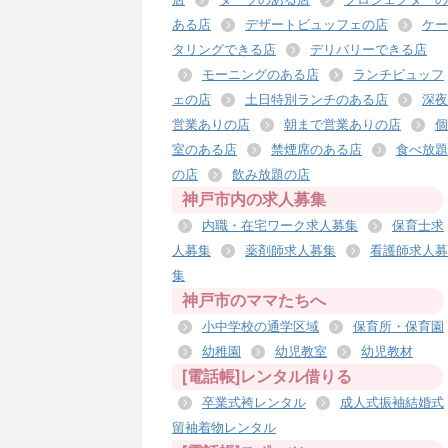
ある店
デザートビュッフェの店
ケー
タリングできる店
デリバリーできる店
モーニングのある店
ランチビュッフ
ェの店
土日特別ランチのある店
深夜
営業ありの店
朝まで営業ありの店
個
室のある店
禁煙席のある店
食べ放題
の店
飲み放題の店
神戸市内の求人募集
内職・在宅ワーク求人募集
保育士求
人募集
薬剤師求人募集
看護師求人募
集
神戸市のママたちへ
小中学校の通学区域
保育所・保育園
幼稚園
幼児教室
幼児教材
[電話帳]レンタル借りる
卒業式袴レンタル
成人式振袖結婚式
留袖着物レンタル