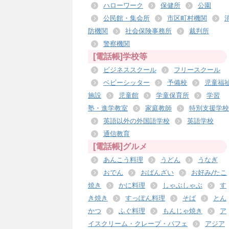
ハローワーク
保健所
公園
公民館・集会所
市区町村機関
防機関
社会保険事務所
裁判所
警察機関
[電話帳]学校等
ビジネススクール
フリースクール
ベビーシッター
予備校
児童福
施設
児童館
学童保育所
学習
塾・進学教室
家庭教師
特別支援学校
英語以外の外国語学校
英語学校
通信教育
[電話帳]グルメ
あんこう料理
うどん
うなぎ
おでん
おばんざい
お好み/たこ
焼き
かに料理
しゃぶしゃぶ
す
き焼き
すっぽん料理
そば
とん
かつ
ふぐ料理
もんじゃ焼き
ア
イスクリーム・クレープ・パフェ
アジア