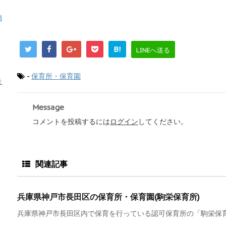
消
B!
LINEへ送る
-
保育所・保育園
祉
Message
コメントを投稿するには
ログイン
してください。
関連記事
兵庫県神戸市長田区の保育所・保育園(駒栄保育所)
兵庫県神戸市長田区内で保育を行っている認可保育所の「駒栄保育所