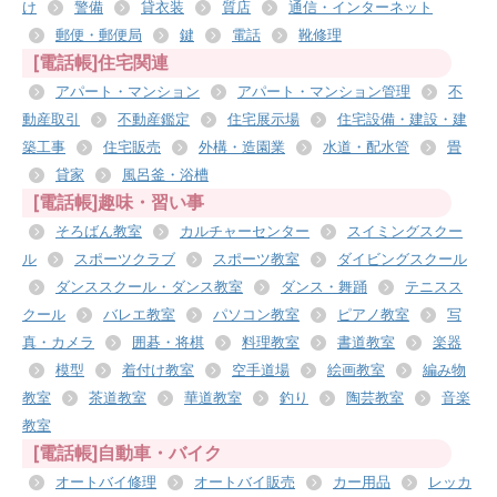
け
警備
貸衣装
質店
通信・インターネット
郵便・郵便局
鍵
電話
靴修理
[電話帳]住宅関連
アパート・マンション
アパート・マンション管理
不
動産取引
不動産鑑定
住宅展示場
住宅設備・建設・建
築工事
住宅販売
外構・造園業
水道・配水管
畳
貸家
風呂釜・浴槽
[電話帳]趣味・習い事
そろばん教室
カルチャーセンター
スイミングスクー
ル
スポーツクラブ
スポーツ教室
ダイビングスクール
ダンススクール・ダンス教室
ダンス・舞踊
テニスス
クール
バレエ教室
パソコン教室
ピアノ教室
写
真・カメラ
囲碁・将棋
料理教室
書道教室
楽器
模型
着付け教室
空手道場
絵画教室
編み物
教室
茶道教室
華道教室
釣り
陶芸教室
音楽
教室
[電話帳]自動車・バイク
オートバイ修理
オートバイ販売
カー用品
レッカ