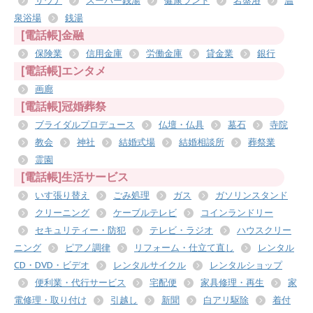
サウナ
スーパー銭湯
健康ランド
岩盤浴
温
泉浴場
銭湯
[電話帳]金融
保険業
信用金庫
労働金庫
貸金業
銀行
[電話帳]エンタメ
画廊
[電話帳]冠婚葬祭
ブライダルプロデュース
仏壇・仏具
墓石
寺院
教会
神社
結婚式場
結婚相談所
葬祭業
霊園
[電話帳]生活サービス
いす張り替え
ごみ処理
ガス
ガソリンスタンド
クリーニング
ケーブルテレビ
コインランドリー
セキュリティー・防犯
テレビ・ラジオ
ハウスクリー
ニング
ピアノ調律
リフォーム・仕立て直し
レンタル
CD・DVD・ビデオ
レンタルサイクル
レンタルショップ
便利業・代行サービス
宅配便
家具修理・再生
家
電修理・取り付け
引越し
新聞
白アリ駆除
着付