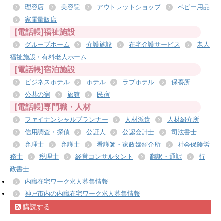
理容店
美容院
アウトレットショップ
ベビー用品
家電量販店
[電話帳]福祉施設
グループホーム
介護施設
在宅介護サービス
老人
福祉施設・有料老人ホーム
[電話帳]宿泊施設
ビジネスホテル
ホテル
ラブホテル
保養所
公共の宿
旅館
民宿
[電話帳]専門職・人材
ファイナンシャルプランナー
人材派遣
人材紹介所
信用調査・探偵
公証人
公認会計士
司法書士
弁理士
弁護士
看護師・家政婦紹介所
社会保険労
務士
税理士
経営コンサルタント
翻訳・通訳
行
政書士
内職在宅ワーク求人募集情報
神戸市内の内職在宅ワーク求人募集情報
購読する