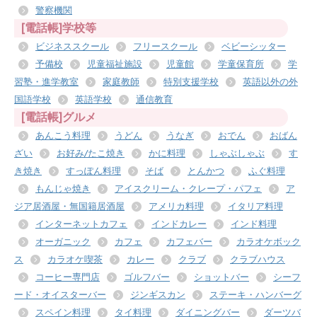
警察機関
[電話帳]学校等
ビジネススクール
フリースクール
ベビーシッター
予備校
児童福祉施設
児童館
学童保育所
学
習塾・進学教室
家庭教師
特別支援学校
英語以外の外
国語学校
英語学校
通信教育
[電話帳]グルメ
あんこう料理
うどん
うなぎ
おでん
おばん
ざい
お好み/たこ焼き
かに料理
しゃぶしゃぶ
す
き焼き
すっぽん料理
そば
とんかつ
ふぐ料理
もんじゃ焼き
アイスクリーム・クレープ・パフェ
ア
ジア居酒屋・無国籍居酒屋
アメリカ料理
イタリア料理
インターネットカフェ
インドカレー
インド料理
オーガニック
カフェ
カフェバー
カラオケボック
ス
カラオケ喫茶
カレー
クラブ
クラブハウス
コーヒー専門店
ゴルフバー
ショットバー
シーフ
ード・オイスターバー
ジンギスカン
ステーキ・ハンバーグ
スペイン料理
タイ料理
ダイニングバー
ダーツバ