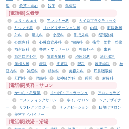
理
飲茶・点心
餃子
鳥料理
[電話帳]医者等
はり・きゅう
アレルギー科
カイロプラクティック
リウマチ科
リハビリテーション科
内科
呼吸器科
外科
婦人科
小児科
形成外科
循環器科
心療内科
心臓血管外科
性病科
接骨・整骨・整復
放射線科
整体・マッサージ
整形外科
歯科
歯科口腔外科
気管食道科
泌尿器科
消化器科
産婦人科
産科
皮膚科
眼科
矯正歯科
神
経内科
神経科
精神科
美容外科
耳鼻咽喉科
肛門科
胃腸科
脳神経外科
薬局
麻酔科
[電話帳]美容・サロン
かつら・毛髪業
まつげ・アイラッシュ
アロマセラピ
ー
エステティックサロン
ネイルサロン
ヘアデザイナ
ー
リフレクソロジー
リラクゼーション
日焼けサロン
美容アドバイザー
[電話帳]銭湯・浴場