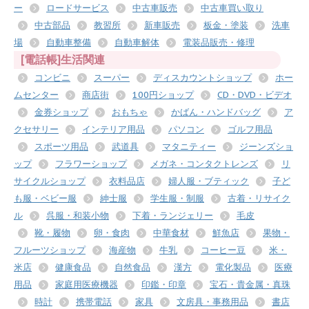
ー
ロードサービス
中古車販売
中古車買い取り
中古部品
教習所
新車販売
板金・塗装
洗車
場
自動車整備
自動車解体
電装品販売・修理
[電話帳]生活関連
コンビニ
スーパー
ディスカウントショップ
ホー
ムセンター
商店街
100円ショップ
CD・DVD・ビデオ
金券ショップ
おもちゃ
かばん・ハンドバッグ
ア
クセサリー
インテリア用品
パソコン
ゴルフ用品
スポーツ用品
武道具
マタニティー
ジーンズショ
ップ
フラワーショップ
メガネ・コンタクトレンズ
リ
サイクルショップ
衣料品店
婦人服・ブティック
子ど
も服・ベビー服
紳士服
学生服・制服
古着・リサイク
ル
呉服・和装小物
下着・ランジェリー
毛皮
靴・履物
卵・食肉
中華食材
鮮魚店
果物・
フルーツショップ
海産物
牛乳
コーヒー豆
米・
米店
健康食品
自然食品
漢方
電化製品
医療
用品
家庭用医療機器
印鑑・印章
宝石・貴金属・真珠
時計
携帯電話
家具
文房具・事務用品
書店