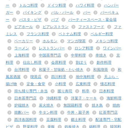
ー
トルコ料理
ドイツ料理
ハワイ料理
ハンバー
ガー
バイキング
バル・バール
バー
バーベキュ
ー
パスタ・ピザ
パブ
パーティースペース・宴会場
ビアホール
ビアレストラン
ファストフード
ファ
ミレス
フランス料理
ベトナム料理
ベルギー料理
ベーカリー
ホルモン
マンガ喫茶
メキシコ料理
ラーメン
レストランバー
ロシア料理
ワインバー
上海料理
中国茶専門店
中華料理
串焼き
京
料理
仕出し料理
会席料理
割ぽう
創作料理
台湾料理
和菓子・甘味処・たい焼き
和風喫茶
和
風居酒屋
喫茶店
四川料理
地中海料理
天ぷら・
揚げ物
定食・食堂
小料理
広東料理
懐石料理
持ち帰り専門・弁当
握り寿司
料亭
日本料理
日本茶専門店
沖縄料理
洋菓子・ケーキ
海鮮料理
炉端焼き
炭火焼き
無国籍料理
焼き鳥
焼肉
焼酎バー
牛タン料理
牛丼・親子丼
紅茶専門店
西洋各国料理
豆腐料理
郷土料理
配達専門・宅配
ピザ
野菜料理
釜飯
鉄板焼き
鍋料理
韓国料