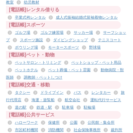
教室
幼児教材
[電話帳]レンタル借りる
卒業式袴レンタル
成人式振袖結婚式留袖着物レンタル
[電話帳]スポーツ
ゴルフ場
ゴルフ練習場
サッカー場
サーフショッ
プ
スポーツ施設
ダイビングショップ
テニスコート
ボウリング場
モータースポーツ
野球場
[電話帳]ペット・動物
ペットサロン・トリミング
ペットショップ・ペット用品
ペットホテル
ペット葬儀・ペット霊園
動物病院・獣
医師
調教師・ペットしつけ
[電話帳]交通・移動
タクシー
ドライブイン
バス
レンタカー
旅
行代理店
海運・遊覧船
航空会社
運転代行サービス
道の駅
鉄道・駅
駐車場
駐輪場
[電話帳]公共サービス
ハローワーク
保健所
公園
公民館・集会所
市区町村機関
消防機関
社会保険事務所
裁判所