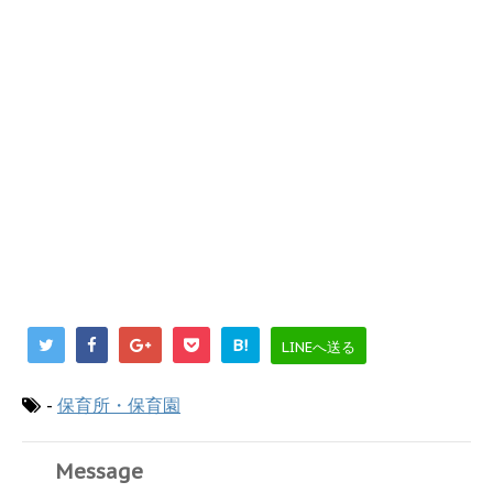
B!
LINEへ送る
-
保育所・保育園
Message