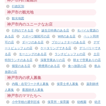
神戸市内の避難所
行政区別
神戸市の観光地
観光地図
神戸市内のユニークなお店
行列のできる店
誕生日特典のある店
モバイル電源の
ある店
スポーツ観戦可の店
Wifiのある店
ペット同伴
可の店
ダーツのある店
プロジェクターのある店
デザ
ートビュッフェの店
ケータリングできる店
デリバリーでき
る店
モーニングのある店
ランチビュッフェの店
土日
特別ランチのある店
深夜営業ありの店
朝まで営業ありの店
個室のある店
禁煙席のある店
食べ放題の店
飲み
放題の店
神戸市内の求人募集
内職・在宅ワーク求人募集
保育士求人募集
薬剤師求
人募集
看護師求人募集
神戸市のママたちへ
小中学校の通学区域
保育所・保育園
幼稚園
幼児