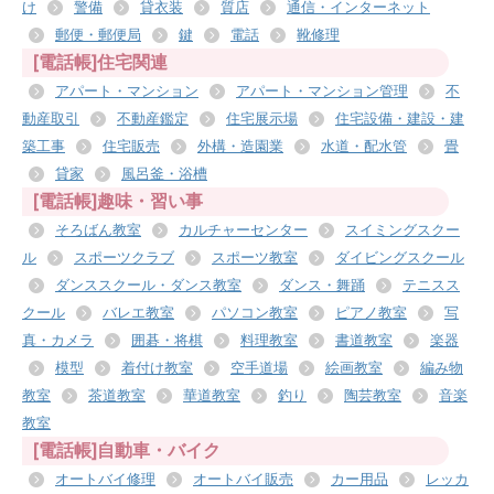
け
警備
貸衣装
質店
通信・インターネット
郵便・郵便局
鍵
電話
靴修理
[電話帳]住宅関連
アパート・マンション
アパート・マンション管理
不
動産取引
不動産鑑定
住宅展示場
住宅設備・建設・建
築工事
住宅販売
外構・造園業
水道・配水管
畳
貸家
風呂釜・浴槽
[電話帳]趣味・習い事
そろばん教室
カルチャーセンター
スイミングスクー
ル
スポーツクラブ
スポーツ教室
ダイビングスクール
ダンススクール・ダンス教室
ダンス・舞踊
テニスス
クール
バレエ教室
パソコン教室
ピアノ教室
写
真・カメラ
囲碁・将棋
料理教室
書道教室
楽器
模型
着付け教室
空手道場
絵画教室
編み物
教室
茶道教室
華道教室
釣り
陶芸教室
音楽
教室
[電話帳]自動車・バイク
オートバイ修理
オートバイ販売
カー用品
レッカ