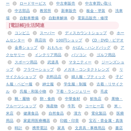
ー
ロードサービス
中古車販売
中古車買い取り
中古部品
教習所
新車販売
板金・塗装
洗車
場
自動車整備
自動車解体
電装品販売・修理
[電話帳]生活関連
コンビニ
スーパー
ディスカウントショップ
ホー
ムセンター
商店街
100円ショップ
CD・DVD・ビデオ
金券ショップ
おもちゃ
かばん・ハンドバッグ
ア
クセサリー
インテリア用品
パソコン
ゴルフ用品
スポーツ用品
武道具
マタニティー
ジーンズショ
ップ
フラワーショップ
メガネ・コンタクトレンズ
リ
サイクルショップ
衣料品店
婦人服・ブティック
子ど
も服・ベビー服
紳士服
学生服・制服
古着・リサイク
ル
呉服・和装小物
下着・ランジェリー
毛皮
靴・履物
卵・食肉
中華食材
鮮魚店
果物・
フルーツショップ
海産物
牛乳
コーヒー豆
米・
米店
健康食品
自然食品
漢方
電化製品
医療
用品
家庭用医療機器
印鑑・印章
宝石・貴金属・真珠
時計
携帯電話
家具
文房具・事務用品
書店