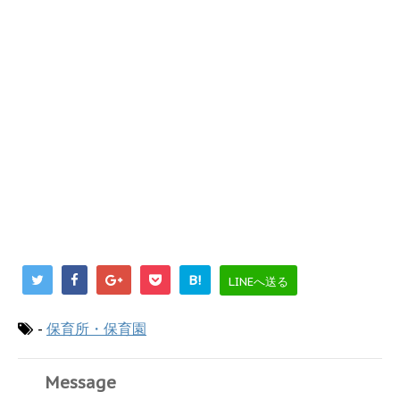
B!
LINEへ送る
-
保育所・保育園
Message