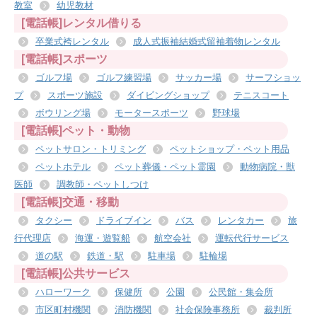
教室
幼児教材
[電話帳]レンタル借りる
卒業式袴レンタル
成人式振袖結婚式留袖着物レンタル
[電話帳]スポーツ
ゴルフ場
ゴルフ練習場
サッカー場
サーフショッ
プ
スポーツ施設
ダイビングショップ
テニスコート
ボウリング場
モータースポーツ
野球場
[電話帳]ペット・動物
ペットサロン・トリミング
ペットショップ・ペット用品
ペットホテル
ペット葬儀・ペット霊園
動物病院・獣
医師
調教師・ペットしつけ
[電話帳]交通・移動
タクシー
ドライブイン
バス
レンタカー
旅
行代理店
海運・遊覧船
航空会社
運転代行サービス
道の駅
鉄道・駅
駐車場
駐輪場
[電話帳]公共サービス
ハローワーク
保健所
公園
公民館・集会所
市区町村機関
消防機関
社会保険事務所
裁判所