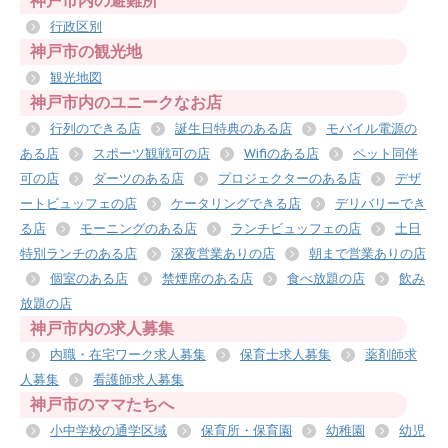
神戸市内の避難所
行政区別
神戸市の観光地
観光地図
神戸市内のユニークなお店
行列のできる店
誕生日特典のある店
モバイル電源の
ある店
スポーツ観戦可の店
Wifiのある店
ペット同伴
可の店
ダーツのある店
プロジェクターのある店
デザ
ートビュッフェの店
ケータリングできる店
デリバリーでき
る店
モーニングのある店
ランチビュッフェの店
土日
特別ランチのある店
深夜営業ありの店
朝まで営業ありの店
個室のある店
禁煙席のある店
食べ放題の店
飲み
放題の店
神戸市内の求人募集
内職・在宅ワーク求人募集
保育士求人募集
薬剤師求
人募集
看護師求人募集
神戸市のママたちへ
小中学校の通学区域
保育所・保育園
幼稚園
幼児