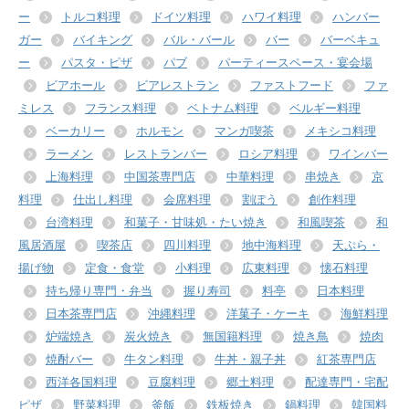
ー
トルコ料理
ドイツ料理
ハワイ料理
ハンバー
ガー
バイキング
バル・バール
バー
バーベキュ
ー
パスタ・ピザ
パブ
パーティースペース・宴会場
ビアホール
ビアレストラン
ファストフード
ファ
ミレス
フランス料理
ベトナム料理
ベルギー料理
ベーカリー
ホルモン
マンガ喫茶
メキシコ料理
ラーメン
レストランバー
ロシア料理
ワインバー
上海料理
中国茶専門店
中華料理
串焼き
京
料理
仕出し料理
会席料理
割ぽう
創作料理
台湾料理
和菓子・甘味処・たい焼き
和風喫茶
和
風居酒屋
喫茶店
四川料理
地中海料理
天ぷら・
揚げ物
定食・食堂
小料理
広東料理
懐石料理
持ち帰り専門・弁当
握り寿司
料亭
日本料理
日本茶専門店
沖縄料理
洋菓子・ケーキ
海鮮料理
炉端焼き
炭火焼き
無国籍料理
焼き鳥
焼肉
焼酎バー
牛タン料理
牛丼・親子丼
紅茶専門店
西洋各国料理
豆腐料理
郷土料理
配達専門・宅配
ピザ
野菜料理
釜飯
鉄板焼き
鍋料理
韓国料