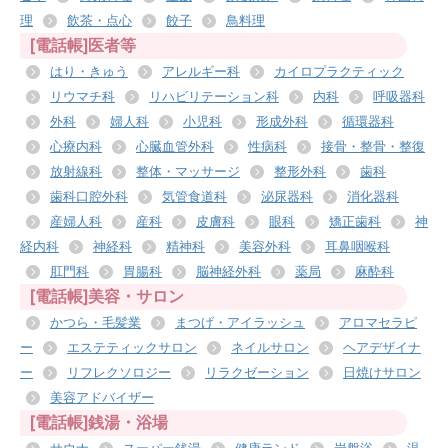
理
飲茶・点心
餃子
鳥料理
[電話帳]医者等
はり・きゅう
アレルギー科
カイロプラクティック
リウマチ科
リハビリテーション科
内科
呼吸器科
外科
婦人科
小児科
形成外科
循環器科
心療内科
心臓血管外科
性病科
接骨・整骨・整復
放射線科
整体・マッサージ
整形外科
歯科
歯科口腔外科
気管食道科
泌尿器科
消化器科
産婦人科
産科
皮膚科
眼科
矯正歯科
神
経内科
神経科
精神科
美容外科
耳鼻咽喉科
肛門科
胃腸科
脳神経外科
薬局
麻酔科
[電話帳]美容・サロン
かつら・毛髪業
まつげ・アイラッシュ
アロマセラピ
ー
エステティックサロン
ネイルサロン
ヘアデザイナ
ー
リフレクソロジー
リラクゼーション
日焼けサロン
美容アドバイザー
[電話帳]銭湯・浴場