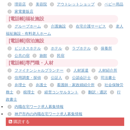
理容店
美容院
アウトレットショップ
ベビー用品
家電量販店
[電話帳]福祉施設
グループホーム
介護施設
在宅介護サービス
老人
福祉施設・有料老人ホーム
[電話帳]宿泊施設
ビジネスホテル
ホテル
ラブホテル
保養所
公共の宿
旅館
民宿
[電話帳]専門職・人材
ファイナンシャルプランナー
人材派遣
人材紹介所
信用調査・探偵
公証人
公認会計士
司法書士
弁理士
弁護士
看護師・家政婦紹介所
社会保険労
務士
税理士
経営コンサルタント
翻訳・通訳
行
政書士
内職在宅ワーク求人募集情報
神戸市内の内職在宅ワーク求人募集情報
購読する