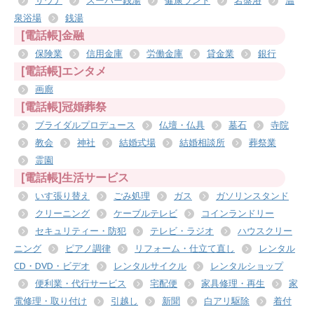
サウナ
スーパー銭湯
健康ランド
岩盤浴
温
泉浴場
銭湯
[電話帳]金融
保険業
信用金庫
労働金庫
貸金業
銀行
[電話帳]エンタメ
画廊
[電話帳]冠婚葬祭
ブライダルプロデュース
仏壇・仏具
墓石
寺院
教会
神社
結婚式場
結婚相談所
葬祭業
霊園
[電話帳]生活サービス
いす張り替え
ごみ処理
ガス
ガソリンスタンド
クリーニング
ケーブルテレビ
コインランドリー
セキュリティー・防犯
テレビ・ラジオ
ハウスクリー
ニング
ピアノ調律
リフォーム・仕立て直し
レンタル
CD・DVD・ビデオ
レンタルサイクル
レンタルショップ
便利業・代行サービス
宅配便
家具修理・再生
家
電修理・取り付け
引越し
新聞
白アリ駆除
着付