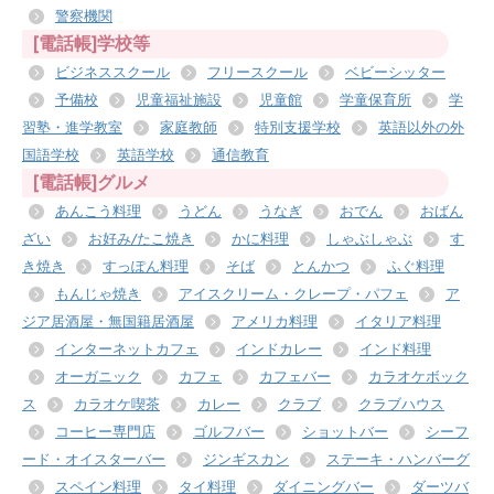
警察機関
[電話帳]学校等
ビジネススクール
フリースクール
ベビーシッター
予備校
児童福祉施設
児童館
学童保育所
学
習塾・進学教室
家庭教師
特別支援学校
英語以外の外
国語学校
英語学校
通信教育
[電話帳]グルメ
あんこう料理
うどん
うなぎ
おでん
おばん
ざい
お好み/たこ焼き
かに料理
しゃぶしゃぶ
す
き焼き
すっぽん料理
そば
とんかつ
ふぐ料理
もんじゃ焼き
アイスクリーム・クレープ・パフェ
ア
ジア居酒屋・無国籍居酒屋
アメリカ料理
イタリア料理
インターネットカフェ
インドカレー
インド料理
オーガニック
カフェ
カフェバー
カラオケボック
ス
カラオケ喫茶
カレー
クラブ
クラブハウス
コーヒー専門店
ゴルフバー
ショットバー
シーフ
ード・オイスターバー
ジンギスカン
ステーキ・ハンバーグ
スペイン料理
タイ料理
ダイニングバー
ダーツバ