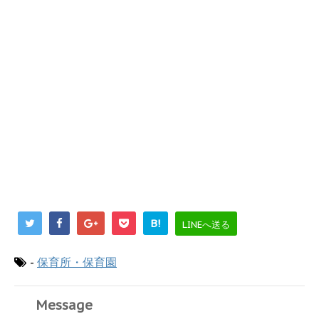
B!
LINEへ送る
-
保育所・保育園
Message