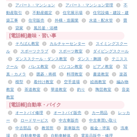
アパート・マンション
アパート・マンション管理
不
動産取引
不動産鑑定
住宅展示場
住宅設備・建設・建
築工事
住宅販売
外構・造園業
水道・配水管
畳
貸家
風呂釜・浴槽
[電話帳]趣味・習い事
そろばん教室
カルチャーセンター
スイミングスクー
ル
スポーツクラブ
スポーツ教室
ダイビングスクール
ダンススクール・ダンス教室
ダンス・舞踊
テニスス
クール
バレエ教室
パソコン教室
ピアノ教室
写
真・カメラ
囲碁・将棋
料理教室
書道教室
楽器
模型
着付け教室
空手道場
絵画教室
編み物
教室
茶道教室
華道教室
釣り
陶芸教室
音楽
教室
[電話帳]自動車・バイク
オートバイ修理
オートバイ販売
カー用品
レッカ
ー
ロードサービス
中古車販売
中古車買い取り
中古部品
教習所
新車販売
板金・塗装
洗車
場
自動車整備
自動車解体
電装品販売・修理