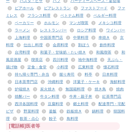
ー
パスタ・ピザ
パブ
パーティースペース・宴会場
ビアホール
ビアレストラン
ファストフード
ファ
ミレス
フランス料理
ベトナム料理
ベルギー料理
ベーカリー
ホルモン
マンガ喫茶
メキシコ料理
ラーメン
レストランバー
ロシア料理
ワインバー
上海料理
中国茶専門店
中華料理
串焼き
京
料理
仕出し料理
会席料理
割ぽう
創作料理
台湾料理
和菓子・甘味処・たい焼き
和風喫茶
和
風居酒屋
喫茶店
四川料理
地中海料理
天ぷら・
揚げ物
定食・食堂
小料理
広東料理
懐石料理
持ち帰り専門・弁当
握り寿司
料亭
日本料理
日本茶専門店
沖縄料理
洋菓子・ケーキ
海鮮料理
炉端焼き
炭火焼き
無国籍料理
焼き鳥
焼肉
焼酎バー
牛タン料理
牛丼・親子丼
紅茶専門店
西洋各国料理
豆腐料理
郷土料理
配達専門・宅配
ピザ
野菜料理
釜飯
鉄板焼き
鍋料理
韓国料
理
飲茶・点心
餃子
鳥料理
[電話帳]医者等