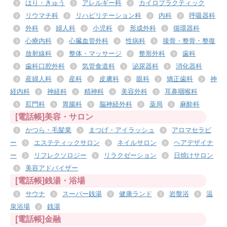
はり・きゅう
アレルギー科
カイロプラクティック
リウマチ科
リハビリテーション科
内科
呼吸器科
外科
婦人科
小児科
形成外科
循環器科
心療内科
心臓血管外科
性病科
接骨・整骨・整復
放射線科
整体・マッサージ
整形外科
歯科
歯科口腔外科
気管食道科
泌尿器科
消化器科
産婦人科
産科
皮膚科
眼科
矯正歯科
神
経内科
神経科
精神科
美容外科
耳鼻咽喉科
肛門科
胃腸科
脳神経外科
薬局
麻酔科
[電話帳]美容・サロン
かつら・毛髪業
まつげ・アイラッシュ
アロマセラピ
ー
エステティックサロン
ネイルサロン
ヘアデザイナ
ー
リフレクソロジー
リラクゼーション
日焼けサロン
美容アドバイザー
[電話帳]銭湯・浴場
サウナ
スーパー銭湯
健康ランド
岩盤浴
温
泉浴場
銭湯
[電話帳]金融