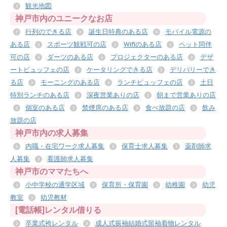
観光地図
神戸市内のユニークなお店
行列のできる店
誕生日特典のある店
モバイル電源の
ある店
スポーツ観戦可の店
Wifiのある店
ペット同伴
可の店
ダーツのある店
プロジェクターのある店
デザ
ートビュッフェの店
ケータリングできる店
デリバリーでき
る店
モーニングのある店
ランチビュッフェの店
土日
特別ランチのある店
深夜営業ありの店
朝まで営業ありの店
個室のある店
禁煙席のある店
食べ放題の店
飲み
放題の店
神戸市内の求人募集
内職・在宅ワーク求人募集
保育士求人募集
薬剤師求
人募集
看護師求人募集
神戸市のママたちへ
小中学校の通学区域
保育所・保育園
幼稚園
幼児
教室
幼児教材
[電話帳]レンタル借りる
卒業式袴レンタル
成人式振袖結婚式留袖着物レンタル