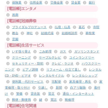
保険業
信用金庫
労働金庫
貸金業
銀行
[電話帳]エンタメ
画廊
[電話帳]冠婚葬祭
ブライダルプロデュース
仏壇・仏具
墓石
寺院
教会
神社
結婚式場
結婚相談所
葬祭業
霊園
[電話帳]生活サービス
いす張り替え
ごみ処理
ガス
ガソリンスタンド
クリーニング
ケーブルテレビ
コインランドリー
セキュリティー・防犯
テレビ・ラジオ
ハウスクリー
ニング
ピアノ調律
リフォーム・仕立て直し
レンタル
CD・DVD・ビデオ
レンタルサイクル
レンタルショップ
便利業・代行サービス
宅配便
家具修理・再生
家
電修理・取り付け
引越し
新聞
白アリ駆除
着付
け
警備
貸衣装
質店
通信・インターネット
郵便・郵便局
鍵
電話
靴修理
[電話帳]住宅関連