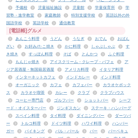
予備校
児童福祉施設
児童館
学童保育所
学
習塾・進学教室
家庭教師
特別支援学校
英語以外の外
国語学校
英語学校
通信教育
[電話帳]グルメ
あんこう料理
うどん
うなぎ
おでん
おばん
ざい
お好み/たこ焼き
かに料理
しゃぶしゃぶ
す
き焼き
すっぽん料理
そば
とんかつ
ふぐ料理
もんじゃ焼き
アイスクリーム・クレープ・パフェ
ア
ジア居酒屋・無国籍居酒屋
アメリカ料理
イタリア料理
インターネットカフェ
インドカレー
インド料理
オーガニック
カフェ
カフェバー
カラオケボック
ス
カラオケ喫茶
カレー
クラブ
クラブハウス
コーヒー専門店
ゴルフバー
ショットバー
シーフ
ード・オイスターバー
ジンギスカン
ステーキ・ハンバーグ
スペイン料理
タイ料理
ダイニングバー
ダーツバ
ー
トルコ料理
ドイツ料理
ハワイ料理
ハンバー
ガー
バイキング
バル・バール
バー
バーベキュ