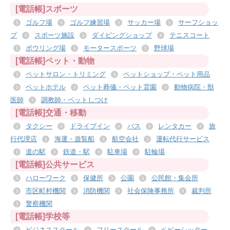
[電話帳]スポーツ
ゴルフ場
ゴルフ練習場
サッカー場
サーフショッ
プ
スポーツ施設
ダイビングショップ
テニスコート
ボウリング場
モータースポーツ
野球場
[電話帳]ペット・動物
ペットサロン・トリミング
ペットショップ・ペット用品
ペットホテル
ペット葬儀・ペット霊園
動物病院・獣
医師
調教師・ペットしつけ
[電話帳]交通・移動
タクシー
ドライブイン
バス
レンタカー
旅
行代理店
海運・遊覧船
航空会社
運転代行サービス
道の駅
鉄道・駅
駐車場
駐輪場
[電話帳]公共サービス
ハローワーク
保健所
公園
公民館・集会所
市区町村機関
消防機関
社会保険事務所
裁判所
警察機関
[電話帳]学校等
ビジネススクール
フリースクール
ベビーシッター