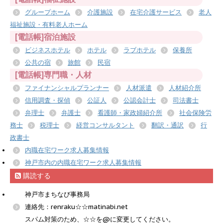
グループホーム
介護施設
在宅介護サービス
老人
福祉施設・有料老人ホーム
[電話帳]宿泊施設
ビジネスホテル
ホテル
ラブホテル
保養所
公共の宿
旅館
民宿
[電話帳]専門職・人材
ファイナンシャルプランナー
人材派遣
人材紹介所
信用調査・探偵
公証人
公認会計士
司法書士
弁理士
弁護士
看護師・家政婦紹介所
社会保険労
務士
税理士
経営コンサルタント
翻訳・通訳
行
政書士
内職在宅ワーク求人募集情報
神戸市内の内職在宅ワーク求人募集情報
購読する
神戸市まちなび事務局
連絡先：renraku☆☆matinabi.net
スパム対策のため、☆☆を@に変更してください。