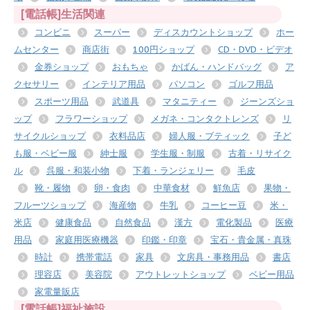
[電話帳]生活関連
コンビニ
スーパー
ディスカウントショップ
ホー
ムセンター
商店街
100円ショップ
CD・DVD・ビデオ
金券ショップ
おもちゃ
かばん・ハンドバッグ
ア
クセサリー
インテリア用品
パソコン
ゴルフ用品
スポーツ用品
武道具
マタニティー
ジーンズショ
ップ
フラワーショップ
メガネ・コンタクトレンズ
リ
サイクルショップ
衣料品店
婦人服・ブティック
子ど
も服・ベビー服
紳士服
学生服・制服
古着・リサイク
ル
呉服・和装小物
下着・ランジェリー
毛皮
靴・履物
卵・食肉
中華食材
鮮魚店
果物・
フルーツショップ
海産物
牛乳
コーヒー豆
米・
米店
健康食品
自然食品
漢方
電化製品
医療
用品
家庭用医療機器
印鑑・印章
宝石・貴金属・真珠
時計
携帯電話
家具
文房具・事務用品
書店
理容店
美容院
アウトレットショップ
ベビー用品
家電量販店
[電話帳]福祉施設