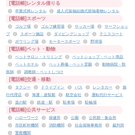
[電話帳]レンタル借りる
卒業式袴レンタル
成人式振袖結婚式留袖着物レンタル
[電話帳]スポーツ
ゴルフ場
ゴルフ練習場
サッカー場
サーフショッ
プ
スポーツ施設
ダイビングショップ
テニスコート
ボウリング場
モータースポーツ
野球場
[電話帳]ペット・動物
ペットサロン・トリミング
ペットショップ・ペット用品
ペットホテル
ペット葬儀・ペット霊園
動物病院・獣
医師
調教師・ペットしつけ
[電話帳]交通・移動
タクシー
ドライブイン
バス
レンタカー
旅
行代理店
海運・遊覧船
航空会社
運転代行サービス
道の駅
鉄道・駅
駐車場
駐輪場
[電話帳]公共サービス
ハローワーク
保健所
公園
公民館・集会所
市区町村機関
消防機関
社会保険事務所
裁判所
警察機関