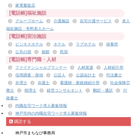
家電量販店
[電話帳]福祉施設
グループホーム
介護施設
在宅介護サービス
老人
福祉施設・有料老人ホーム
[電話帳]宿泊施設
ビジネスホテル
ホテル
ラブホテル
保養所
公共の宿
旅館
民宿
[電話帳]専門職・人材
ファイナンシャルプランナー
人材派遣
人材紹介所
信用調査・探偵
公証人
公認会計士
司法書士
弁理士
弁護士
看護師・家政婦紹介所
社会保険労
務士
税理士
経営コンサルタント
翻訳・通訳
行
政書士
内職在宅ワーク求人募集情報
神戸市内の内職在宅ワーク求人募集情報
購読する
神戸市まちなび事務局