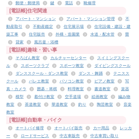
郵便・郵便局
鍵
電話
靴修理
[電話帳]住宅関連
アパート・マンション
アパート・マンション管理
不
動産取引
不動産鑑定
住宅展示場
住宅設備・建設・建
築工事
住宅販売
外構・造園業
水道・配水管
畳
貸家
風呂釜・浴槽
[電話帳]趣味・習い事
そろばん教室
カルチャーセンター
スイミングスクー
ル
スポーツクラブ
スポーツ教室
ダイビングスクール
ダンススクール・ダンス教室
ダンス・舞踊
テニスス
クール
バレエ教室
パソコン教室
ピアノ教室
写
真・カメラ
囲碁・将棋
料理教室
書道教室
楽器
模型
着付け教室
空手道場
絵画教室
編み物
教室
茶道教室
華道教室
釣り
陶芸教室
音楽
教室
[電話帳]自動車・バイク
オートバイ修理
オートバイ販売
カー用品
レッカ
ー
ロードサービス
中古車販売
中古車買い取り