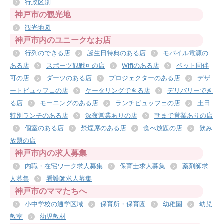
行政区別
神戸市の観光地
観光地図
神戸市内のユニークなお店
行列のできる店
誕生日特典のある店
モバイル電源の
ある店
スポーツ観戦可の店
Wifiのある店
ペット同伴
可の店
ダーツのある店
プロジェクターのある店
デザ
ートビュッフェの店
ケータリングできる店
デリバリーでき
る店
モーニングのある店
ランチビュッフェの店
土日
特別ランチのある店
深夜営業ありの店
朝まで営業ありの店
個室のある店
禁煙席のある店
食べ放題の店
飲み
放題の店
神戸市内の求人募集
内職・在宅ワーク求人募集
保育士求人募集
薬剤師求
人募集
看護師求人募集
神戸市のママたちへ
小中学校の通学区域
保育所・保育園
幼稚園
幼児
教室
幼児教材