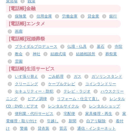
泉浴場
銭湯
[電話帳]金融
保険業
信用金庫
労働金庫
貸金業
銀行
[電話帳]エンタメ
画廊
[電話帳]冠婚葬祭
ブライダルプロデュース
仏壇・仏具
墓石
寺院
教会
神社
結婚式場
結婚相談所
葬祭業
霊園
[電話帳]生活サービス
いす張り替え
ごみ処理
ガス
ガソリンスタンド
クリーニング
ケーブルテレビ
コインランドリー
セキュリティー・防犯
テレビ・ラジオ
ハウスクリー
ニング
ピアノ調律
リフォーム・仕立て直し
レンタル
CD・DVD・ビデオ
レンタルサイクル
レンタルショップ
便利業・代行サービス
宅配便
家具修理・再生
家
電修理・取り付け
引越し
新聞
白アリ駆除
着付
け
警備
貸衣装
質店
通信・インターネット