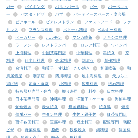
ガー
バイキング
バル・バール
バー
バーベキュ
ー
パスタ・ピザ
パブ
パーティースペース・宴会場
ビアホール
ビアレストラン
ファストフード
ファ
ミレス
フランス料理
ベトナム料理
ベルギー料理
ベーカリー
ホルモン
マンガ喫茶
メキシコ料理
ラーメン
レストランバー
ロシア料理
ワインバー
上海料理
中国茶専門店
中華料理
串焼き
京
料理
仕出し料理
会席料理
割ぽう
創作料理
台湾料理
和菓子・甘味処・たい焼き
和風喫茶
和
風居酒屋
喫茶店
四川料理
地中海料理
天ぷら・
揚げ物
定食・食堂
小料理
広東料理
懐石料理
持ち帰り専門・弁当
握り寿司
料亭
日本料理
日本茶専門店
沖縄料理
洋菓子・ケーキ
海鮮料理
炉端焼き
炭火焼き
無国籍料理
焼き鳥
焼肉
焼酎バー
牛タン料理
牛丼・親子丼
紅茶専門店
西洋各国料理
豆腐料理
郷土料理
配達専門・宅配
ピザ
野菜料理
釜飯
鉄板焼き
鍋料理
韓国料
理
飲茶・点心
餃子
鳥料理