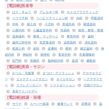
[電話帳]医者等
はり・きゅう
アレルギー科
カイロプラクティック
リウマチ科
リハビリテーション科
内科
呼吸器科
外科
婦人科
小児科
形成外科
循環器科
心療内科
心臓血管外科
性病科
接骨・整骨・整復
放射線科
整体・マッサージ
整形外科
歯科
歯科口腔外科
気管食道科
泌尿器科
消化器科
産婦人科
産科
皮膚科
眼科
矯正歯科
神
経内科
神経科
精神科
美容外科
耳鼻咽喉科
肛門科
胃腸科
脳神経外科
薬局
麻酔科
[電話帳]美容・サロン
かつら・毛髪業
まつげ・アイラッシュ
アロマセラピ
ー
エステティックサロン
ネイルサロン
ヘアデザイナ
ー
リフレクソロジー
リラクゼーション
日焼けサロン
美容アドバイザー
[電話帳]銭湯・浴場
サウナ
スーパー銭湯
健康ランド
岩盤浴
温