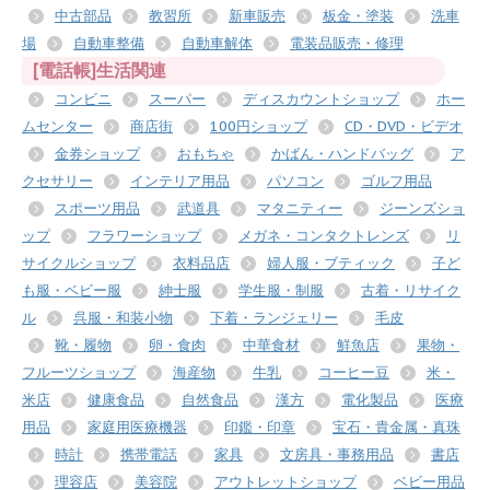
中古部品
教習所
新車販売
板金・塗装
洗車
場
自動車整備
自動車解体
電装品販売・修理
[電話帳]生活関連
コンビニ
スーパー
ディスカウントショップ
ホー
ムセンター
商店街
100円ショップ
CD・DVD・ビデオ
金券ショップ
おもちゃ
かばん・ハンドバッグ
ア
クセサリー
インテリア用品
パソコン
ゴルフ用品
スポーツ用品
武道具
マタニティー
ジーンズショ
ップ
フラワーショップ
メガネ・コンタクトレンズ
リ
サイクルショップ
衣料品店
婦人服・ブティック
子ど
も服・ベビー服
紳士服
学生服・制服
古着・リサイク
ル
呉服・和装小物
下着・ランジェリー
毛皮
靴・履物
卵・食肉
中華食材
鮮魚店
果物・
フルーツショップ
海産物
牛乳
コーヒー豆
米・
米店
健康食品
自然食品
漢方
電化製品
医療
用品
家庭用医療機器
印鑑・印章
宝石・貴金属・真珠
時計
携帯電話
家具
文房具・事務用品
書店
理容店
美容院
アウトレットショップ
ベビー用品