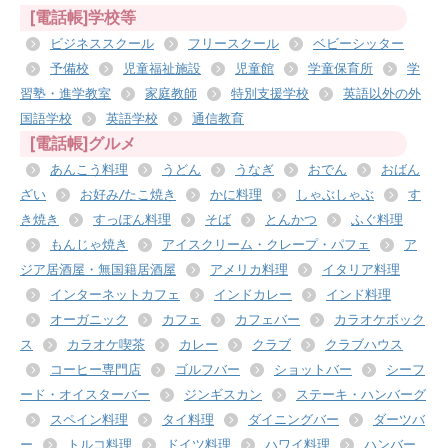
[電話帳]学校等
ビジネススクール
フリースクール
ベビーシッター
予備校
児童福祉施設
児童館
学童保育所
学
習塾・進学教室
家庭教師
特別支援学校
英語以外の外
国語学校
英語学校
通信教育
[電話帳]グルメ
あんこう料理
うどん
うなぎ
おでん
おばん
ざい
お好み/たこ焼き
かに料理
しゃぶしゃぶ
す
き焼き
すっぽん料理
そば
とんかつ
ふぐ料理
もんじゃ焼き
アイスクリーム・クレープ・パフェ
ア
ジア居酒屋・無国籍居酒屋
アメリカ料理
イタリア料理
インターネットカフェ
インドカレー
インド料理
オーガニック
カフェ
カフェバー
カラオケボック
ス
カラオケ喫茶
カレー
クラブ
クラブハウス
コーヒー専門店
ゴルフバー
ショットバー
シーフ
ード・オイスターバー
ジンギスカン
ステーキ・ハンバーグ
スペイン料理
タイ料理
ダイニングバー
ダーツバ
ー
トルコ料理
ドイツ料理
ハワイ料理
ハンバー