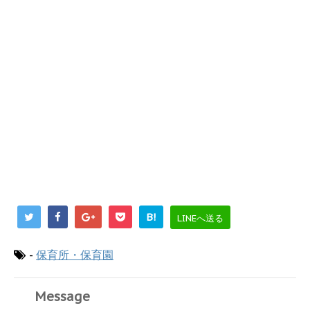
B!
LINEへ送る
-
保育所・保育園
Message