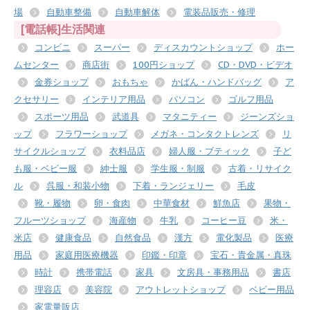
場
自動車整備
自動車解体
電装品販売・修理
[電話帳]生活関連
コンビニ
スーパー
ディスカウントショップ
ホー
ムセンター
商店街
100円ショップ
CD・DVD・ビデオ
金券ショップ
おもちゃ
かばん・ハンドバッグ
ア
クセサリー
インテリア用品
パソコン
ゴルフ用品
スポーツ用品
武道具
マタニティー
ジーンズショ
ップ
フラワーショップ
メガネ・コンタクトレンズ
リ
サイクルショップ
衣料品店
婦人服・ブティック
子ど
も服・ベビー服
紳士服
学生服・制服
古着・リサイク
ル
呉服・和装小物
下着・ランジェリー
毛皮
靴・履物
卵・食肉
中華食材
鮮魚店
果物・
フルーツショップ
海産物
牛乳
コーヒー豆
米・
米店
健康食品
自然食品
漢方
電化製品
医療
用品
家庭用医療機器
印鑑・印章
宝石・貴金属・真珠
時計
携帯電話
家具
文房具・事務用品
書店
理容店
美容院
アウトレットショップ
ベビー用品
家電量販店