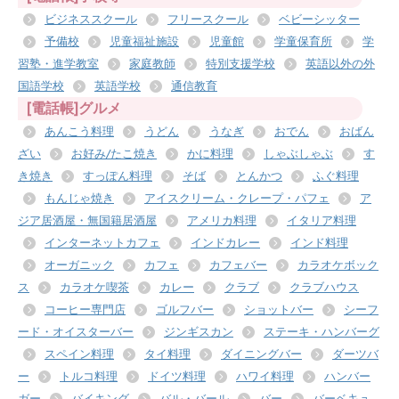
ビジネススクール
フリースクール
ベビーシッター
予備校
児童福祉施設
児童館
学童保育所
学
習塾・進学教室
家庭教師
特別支援学校
英語以外の外
国語学校
英語学校
通信教育
[電話帳]グルメ
あんこう料理
うどん
うなぎ
おでん
おばん
ざい
お好み/たこ焼き
かに料理
しゃぶしゃぶ
す
き焼き
すっぽん料理
そば
とんかつ
ふぐ料理
もんじゃ焼き
アイスクリーム・クレープ・パフェ
ア
ジア居酒屋・無国籍居酒屋
アメリカ料理
イタリア料理
インターネットカフェ
インドカレー
インド料理
オーガニック
カフェ
カフェバー
カラオケボック
ス
カラオケ喫茶
カレー
クラブ
クラブハウス
コーヒー専門店
ゴルフバー
ショットバー
シーフ
ード・オイスターバー
ジンギスカン
ステーキ・ハンバーグ
スペイン料理
タイ料理
ダイニングバー
ダーツバ
ー
トルコ料理
ドイツ料理
ハワイ料理
ハンバー
ガー
バイキング
バル・バール
バー
バーベキュ