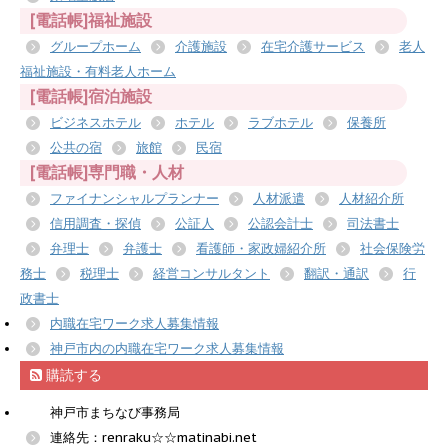
[電話帳]福祉施設
グループホーム
介護施設
在宅介護サービス
老人
福祉施設・有料老人ホーム
[電話帳]宿泊施設
ビジネスホテル
ホテル
ラブホテル
保養所
公共の宿
旅館
民宿
[電話帳]専門職・人材
ファイナンシャルプランナー
人材派遣
人材紹介所
信用調査・探偵
公証人
公認会計士
司法書士
弁理士
弁護士
看護師・家政婦紹介所
社会保険労
務士
税理士
経営コンサルタント
翻訳・通訳
行
政書士
内職在宅ワーク求人募集情報
神戸市内の内職在宅ワーク求人募集情報
購読する
神戸市まちなび事務局
連絡先：renraku☆☆matinabi.net