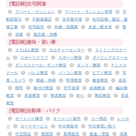
[電話帳]住宅関連
アパート・マンション
アパート・マンション管理
不
動産取引
不動産鑑定
住宅展示場
住宅設備・建設・建
築工事
住宅販売
外構・造園業
水道・配水管
畳
貸家
風呂釜・浴槽
[電話帳]趣味・習い事
そろばん教室
カルチャーセンター
スイミングスクー
ル
スポーツクラブ
スポーツ教室
ダイビングスクール
ダンススクール・ダンス教室
ダンス・舞踊
テニスス
クール
バレエ教室
パソコン教室
ピアノ教室
写
真・カメラ
囲碁・将棋
料理教室
書道教室
楽器
模型
着付け教室
空手道場
絵画教室
編み物
教室
茶道教室
華道教室
釣り
陶芸教室
音楽
教室
[電話帳]自動車・バイク
オートバイ修理
オートバイ販売
カー用品
レッカ
ー
ロードサービス
中古車販売
中古車買い取り
中古部品
教習所
新車販売
板金・塗装
洗車