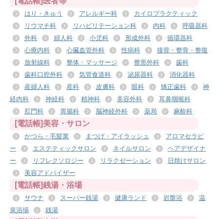
[電話帳]医者等
はり・きゅう
アレルギー科
カイロプラクティック
リウマチ科
リハビリテーション科
内科
呼吸器科
外科
婦人科
小児科
形成外科
循環器科
心療内科
心臓血管外科
性病科
接骨・整骨・整復
放射線科
整体・マッサージ
整形外科
歯科
歯科口腔外科
気管食道科
泌尿器科
消化器科
産婦人科
産科
皮膚科
眼科
矯正歯科
神
経内科
神経科
精神科
美容外科
耳鼻咽喉科
肛門科
胃腸科
脳神経外科
薬局
麻酔科
[電話帳]美容・サロン
かつら・毛髪業
まつげ・アイラッシュ
アロマセラピ
ー
エステティックサロン
ネイルサロン
ヘアデザイナ
ー
リフレクソロジー
リラクゼーション
日焼けサロン
美容アドバイザー
[電話帳]銭湯・浴場
サウナ
スーパー銭湯
健康ランド
岩盤浴
温
泉浴場
銭湯