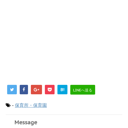
B!
LINEへ送る
-
保育所・保育園
Message