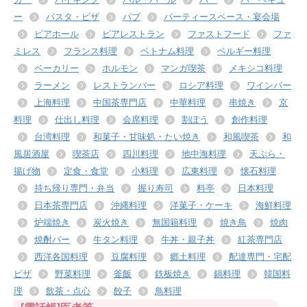
ー
パスタ・ピザ
パブ
パーティースペース・宴会場
ビアホール
ビアレストラン
ファストフード
ファ
ミレス
フランス料理
ベトナム料理
ベルギー料理
ベーカリー
ホルモン
マンガ喫茶
メキシコ料理
ラーメン
レストランバー
ロシア料理
ワインバー
上海料理
中国茶専門店
中華料理
串焼き
京
料理
仕出し料理
会席料理
割ぽう
創作料理
台湾料理
和菓子・甘味処・たい焼き
和風喫茶
和
風居酒屋
喫茶店
四川料理
地中海料理
天ぷら・
揚げ物
定食・食堂
小料理
広東料理
懐石料理
持ち帰り専門・弁当
握り寿司
料亭
日本料理
日本茶専門店
沖縄料理
洋菓子・ケーキ
海鮮料理
炉端焼き
炭火焼き
無国籍料理
焼き鳥
焼肉
焼酎バー
牛タン料理
牛丼・親子丼
紅茶専門店
西洋各国料理
豆腐料理
郷土料理
配達専門・宅配
ピザ
野菜料理
釜飯
鉄板焼き
鍋料理
韓国料
理
飲茶・点心
餃子
鳥料理