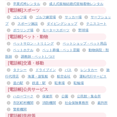
卒業式袴レンタル
成人式振袖結婚式留袖着物レンタル
[電話帳]スポーツ
ゴルフ場
ゴルフ練習場
サッカー場
サーフショッ
プ
スポーツ施設
ダイビングショップ
テニスコート
ボウリング場
モータースポーツ
野球場
[電話帳]ペット・動物
ペットサロン・トリミング
ペットショップ・ペット用品
ペットホテル
ペット葬儀・ペット霊園
動物病院・獣
医師
調教師・ペットしつけ
[電話帳]交通・移動
タクシー
ドライブイン
バス
レンタカー
旅
行代理店
海運・遊覧船
航空会社
運転代行サービス
道の駅
鉄道・駅
駐車場
駐輪場
[電話帳]公共サービス
ハローワーク
保健所
公園
公民館・集会所
市区町村機関
消防機関
社会保険事務所
裁判所
警察機関
[電話帳]学校等