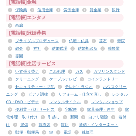
[電話帳]金融
保険業
信用金庫
労働金庫
貸金業
銀行
[電話帳]エンタメ
画廊
[電話帳]冠婚葬祭
ブライダルプロデュース
仏壇・仏具
墓石
寺院
教会
神社
結婚式場
結婚相談所
葬祭業
霊園
[電話帳]生活サービス
いす張り替え
ごみ処理
ガス
ガソリンスタンド
クリーニング
ケーブルテレビ
コインランドリー
セキュリティー・防犯
テレビ・ラジオ
ハウスクリー
ニング
ピアノ調律
リフォーム・仕立て直し
レンタル
CD・DVD・ビデオ
レンタルサイクル
レンタルショップ
便利業・代行サービス
宅配便
家具修理・再生
家
電修理・取り付け
引越し
新聞
白アリ駆除
着付
け
警備
貸衣装
質店
通信・インターネット
郵便・郵便局
鍵
電話
靴修理