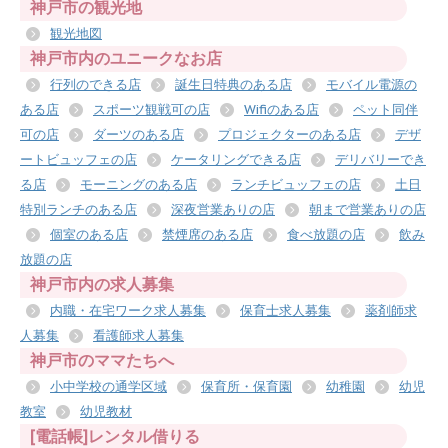
神戸市の観光地
観光地図
神戸市内のユニークなお店
行列のできる店
誕生日特典のある店
モバイル電源の
ある店
スポーツ観戦可の店
Wifiのある店
ペット同伴
可の店
ダーツのある店
プロジェクターのある店
デザ
ートビュッフェの店
ケータリングできる店
デリバリーでき
る店
モーニングのある店
ランチビュッフェの店
土日
特別ランチのある店
深夜営業ありの店
朝まで営業ありの店
個室のある店
禁煙席のある店
食べ放題の店
飲み
放題の店
神戸市内の求人募集
内職・在宅ワーク求人募集
保育士求人募集
薬剤師求
人募集
看護師求人募集
神戸市のママたちへ
小中学校の通学区域
保育所・保育園
幼稚園
幼児
教室
幼児教材
[電話帳]レンタル借りる