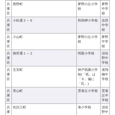
兵
熊野町
夢野の丘小学
夢野
庫
校
中学
区
校
兵
小松通２～６
和田岬小学校
吉田
庫
中学
区
校
兵
小山町
夢野の丘小学
夢野
庫
校
中学
区
校
兵
御所通１～２
明親小学校
須佐
庫
野中
区
学校
兵
五宮町
神戸祇園小学
湊翔
庫
校(「祇」は
楠中
区
「ネ」偏に
学校
「氏」)
兵
里山町
雲雀丘小学校
雲雀
庫
丘中
区
学校
兵
佐比江町
湊小学校
須佐
庫
野中