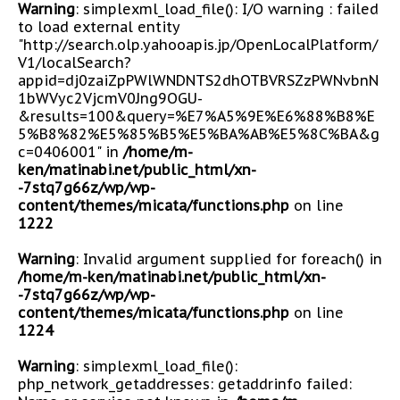
Warning
: simplexml_load_file(): I/O warning : failed
to load external entity
"http://search.olp.yahooapis.jp/OpenLocalPlatform/
V1/localSearch?
appid=dj0zaiZpPWlWNDNTS2dhOTBVRSZzPWNvbnN
1bWVyc2VjcmV0Jng9OGU-
&results=100&query=%E7%A5%9E%E6%88%B8%E
5%B8%82%E5%85%B5%E5%BA%AB%E5%8C%BA&g
c=0406001" in
/home/m-
ken/matinabi.net/public_html/xn-
-7stq7g66z/wp/wp-
content/themes/micata/functions.php
on line
1222
Warning
: Invalid argument supplied for foreach() in
/home/m-ken/matinabi.net/public_html/xn-
-7stq7g66z/wp/wp-
content/themes/micata/functions.php
on line
1224
Warning
: simplexml_load_file():
php_network_getaddresses: getaddrinfo failed: