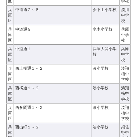
区
学校
兵
中道通２～８
会下山小学校
湊川
庫
中学
区
校
兵
中道通９
水木小学校
兵庫
庫
中学
区
校
兵
中道通１
兵庫大開小学
兵庫
庫
校
中学
区
校
兵
西上橘通１～２
湊小学校
湊翔
庫
楠中
区
学校
兵
西橘通１～２
湊小学校
湊翔
庫
楠中
区
学校
兵
西多聞通１～２
湊小学校
湊翔
庫
楠中
区
学校
兵
西出町１～２
湊小学校
須佐
庫
野中