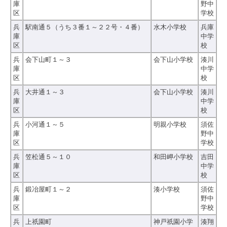
庫
野中
区
学校
兵
駅南通５（うち３番１～２２号・４番）
水木小学校
兵庫
庫
中学
区
校
兵
会下山町１～３
会下山小学校
湊川
庫
中学
区
校
兵
大井通１～３
会下山小学校
湊川
庫
中学
区
校
兵
小河通１～５
明親小学校
須佐
庫
野中
区
学校
兵
笠松通５～１０
和田岬小学校
吉田
庫
中学
区
校
兵
鍛冶屋町１～２
湊小学校
須佐
庫
野中
区
学校
兵
上祇園町
神戸祇園小学
湊翔