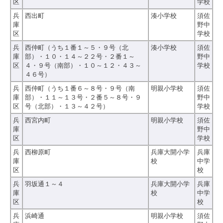
区
学校
兵
西出町
湊小学校
須佐
庫
野中
区
学校
兵
西仲町（うち１番１～５・９号（北
湊小学校
須佐
庫
部）・１０・１４～２２号・２番１～
野中
区
４・９号（南部）・１０～１２・４３～
学校
４６号）
兵
西仲町（うち１番６～８号・９号（南
明親小学校
須佐
庫
部）・１１～１３号・２番５～８号・９
野中
区
号（北部）・１３～４２号）
学校
兵
西宮内町
明親小学校
須佐
庫
野中
区
学校
兵
西柳原町
兵庫大開小学
兵庫
庫
校
中学
区
校
兵
羽坂通１～４
兵庫大開小学
兵庫
庫
校
中学
区
校
兵
浜崎通
明親小学校
須佐