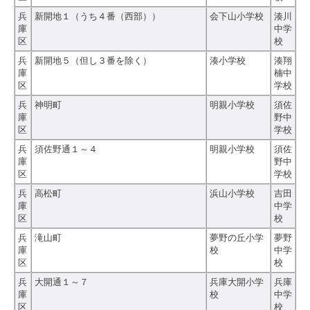
兵
新開地１（うち４番（西部））
会下山小学校
湊川
庫
中学
区
校
兵
新開地５（但し３番を除く）
湊小学校
湊翔
庫
楠中
区
学校
兵
神明町
明親小学校
須佐
庫
野中
区
学校
兵
須佐野通１～４
明親小学校
須佐
庫
野中
区
学校
兵
高松町
浜山小学校
吉田
庫
中学
区
校
兵
滝山町
夢野の丘小学
夢野
庫
校
中学
区
校
兵
大開通１～７
兵庫大開小学
兵庫
庫
校
中学
区
校