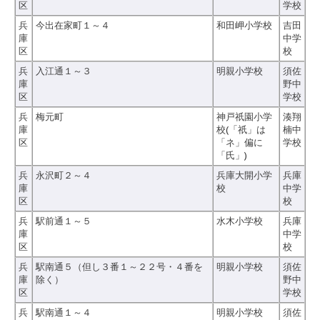
区
学校
兵
今出在家町１～４
和田岬小学校
吉田
庫
中学
区
校
兵
入江通１～３
明親小学校
須佐
庫
野中
区
学校
兵
梅元町
神戸祇園小学
湊翔
庫
校(「祇」は
楠中
区
「ネ」偏に
学校
「氏」)
兵
永沢町２～４
兵庫大開小学
兵庫
庫
校
中学
区
校
兵
駅前通１～５
水木小学校
兵庫
庫
中学
区
校
兵
駅南通５（但し３番１～２２号・４番を
明親小学校
須佐
庫
除く）
野中
区
学校
兵
駅南通１～４
明親小学校
須佐