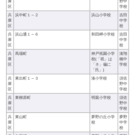
庫
野中
区
学校
兵
浜中町１～２
浜山小学校
吉田
庫
中学
区
校
兵
浜山通１～６
和田岬小学校
吉田
庫
中学
区
校
兵
馬場町
神戸祇園小学
湊翔
庫
校(「祇」は
楠中
区
「ネ」偏に
学校
「氏」)
兵
東出町１～３
湊小学校
須佐
庫
野中
区
学校
兵
東柳原町
明親小学校
須佐
庫
野中
区
学校
兵
東山町
夢野の丘小学
夢野
庫
校
中学
区
校