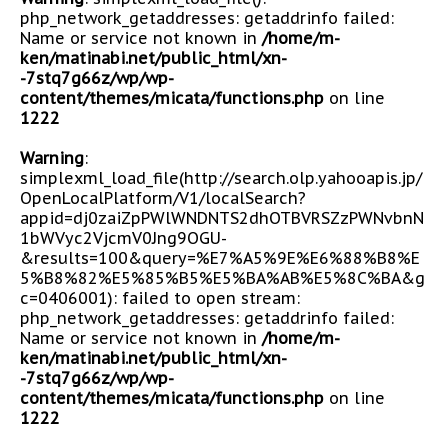
php_network_getaddresses: getaddrinfo failed:
Name or service not known in
/home/m-
ken/matinabi.net/public_html/xn-
-7stq7g66z/wp/wp-
content/themes/micata/functions.php
on line
1222
Warning
:
simplexml_load_file(http://search.olp.yahooapis.jp/
OpenLocalPlatform/V1/localSearch?
appid=dj0zaiZpPWlWNDNTS2dhOTBVRSZzPWNvbnN
1bWVyc2VjcmV0Jng9OGU-
&results=100&query=%E7%A5%9E%E6%88%B8%E
5%B8%82%E5%85%B5%E5%BA%AB%E5%8C%BA&g
c=0406001): failed to open stream:
php_network_getaddresses: getaddrinfo failed:
Name or service not known in
/home/m-
ken/matinabi.net/public_html/xn-
-7stq7g66z/wp/wp-
content/themes/micata/functions.php
on line
1222