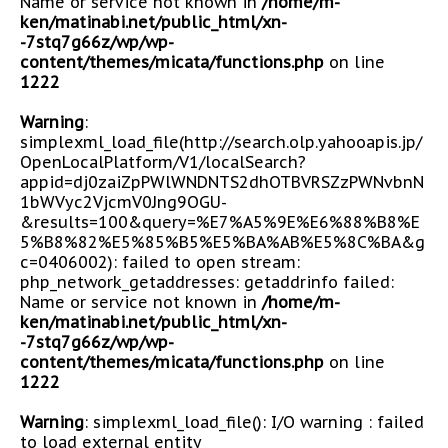
Name or service not known in
/home/m-
ken/matinabi.net/public_html/xn-
-7stq7g66z/wp/wp-
content/themes/micata/functions.php
on line
1222
Warning
:
simplexml_load_file(http://search.olp.yahooapis.jp/
OpenLocalPlatform/V1/localSearch?
appid=dj0zaiZpPWlWNDNTS2dhOTBVRSZzPWNvbnN
1bWVyc2VjcmV0Jng9OGU-
&results=100&query=%E7%A5%9E%E6%88%B8%E
5%B8%82%E5%85%B5%E5%BA%AB%E5%8C%BA&g
c=0406002): failed to open stream:
php_network_getaddresses: getaddrinfo failed:
Name or service not known in
/home/m-
ken/matinabi.net/public_html/xn-
-7stq7g66z/wp/wp-
content/themes/micata/functions.php
on line
1222
Warning
: simplexml_load_file(): I/O warning : failed
to load external entity