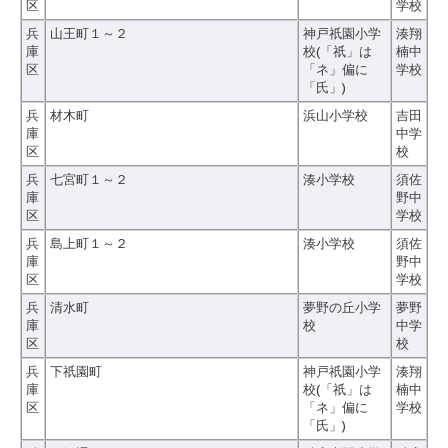
区
学校
兵
山王町１～２
神戸祇園小学
湊翔
庫
校(「祇」は
楠中
区
「ネ」偏に
学校
「氏」)
兵
材木町
浜山小学校
吉田
庫
中学
区
校
兵
七宮町１～２
湊小学校
須佐
庫
野中
区
学校
兵
島上町１～２
湊小学校
須佐
庫
野中
区
学校
兵
清水町
夢野の丘小学
夢野
庫
校
中学
区
校
兵
下祇園町
神戸祇園小学
湊翔
庫
校(「祇」は
楠中
区
「ネ」偏に
学校
「氏」)