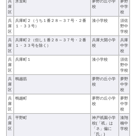
兵
氷室町
夢野の丘小学
夢野
庫
校
中学
区
校
兵
兵庫町２（うち１番２８～３７号・２番
湊小学校
須佐
庫
１・３３号）
野中
区
学校
兵
兵庫町２（但し１番２８～３７号・２番
兵庫大開小学
兵庫
庫
１・３３号を除く）
校
中学
区
校
兵
兵庫町１
湊小学校
須佐
庫
野中
区
学校
兵
鵯越筋
夢野の丘小学
夢野
庫
校
中学
区
校
兵
鵯越町
夢野の丘小学
夢野
庫
校
中学
区
校
兵
平野町
神戸祇園小学
湊翔
庫
校(「祇」は
楠中
区
「ネ」偏に
学校
「氏」)