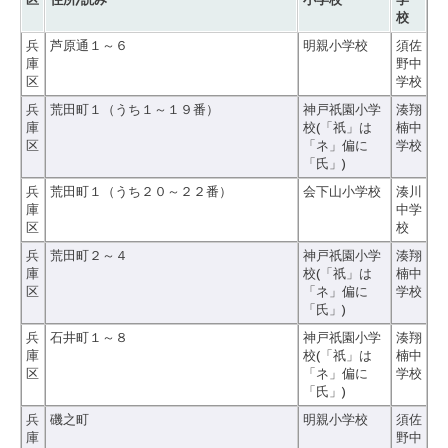
校
兵
芦原通１～６
明親小学校
須佐
庫
野中
区
学校
兵
荒田町１（うち１～１９番）
神戸祇園小学
湊翔
庫
校(「祇」は
楠中
区
「ネ」偏に
学校
「氏」)
兵
荒田町１（うち２０～２２番）
会下山小学校
湊川
庫
中学
区
校
兵
荒田町２～４
神戸祇園小学
湊翔
庫
校(「祇」は
楠中
区
「ネ」偏に
学校
「氏」)
兵
石井町１～８
神戸祇園小学
湊翔
庫
校(「祇」は
楠中
区
「ネ」偏に
学校
「氏」)
兵
磯之町
明親小学校
須佐
庫
野中