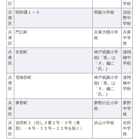
区
学校
兵
明和通１～３
明親小学校
須佐
庫
野中
区
学校
兵
門口町
兵庫大開小学
兵庫
庫
校
中学
区
校
兵
矢部町
神戸祇園小学
湊翔
庫
校(「祇」は
楠中
区
「ネ」偏に
学校
「氏」)
兵
雪御所町
神戸祇園小学
湊翔
庫
校(「祇」は
楠中
区
「ネ」偏に
学校
「氏」)
兵
夢野町
夢野の丘小学
夢野
庫
校
中学
区
校
兵
吉田町２（但し２番２号・３号（東
浜山小学校
吉田
庫
部）・８号・１５号～２３号を除く）
中学
区
校