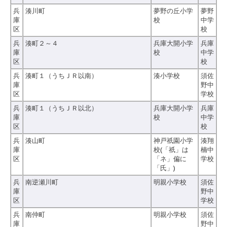
兵
湊川町
夢野の丘小学
夢野
庫
校
中学
区
校
兵
湊町２～４
兵庫大開小学
兵庫
庫
校
中学
区
校
兵
湊町１（うちＪＲ以南）
湊小学校
須佐
庫
野中
区
学校
兵
湊町１（うちＪＲ以北）
兵庫大開小学
兵庫
庫
校
中学
区
校
兵
湊山町
神戸祇園小学
湊翔
庫
校(「祇」は
楠中
区
「ネ」偏に
学校
「氏」)
兵
南逆瀬川町
明親小学校
須佐
庫
野中
区
学校
兵
南仲町
明親小学校
須佐
庫
野中