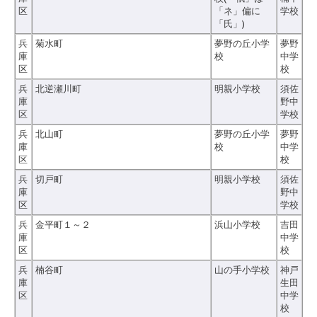
区
「ネ」偏に
学校
「氏」)
兵
菊水町
夢野の丘小学
夢野
庫
校
中学
区
校
兵
北逆瀬川町
明親小学校
須佐
庫
野中
区
学校
兵
北山町
夢野の丘小学
夢野
庫
校
中学
区
校
兵
切戸町
明親小学校
須佐
庫
野中
区
学校
兵
金平町１～２
浜山小学校
吉田
庫
中学
区
校
兵
楠谷町
山の手小学校
神戸
庫
生田
区
中学
校