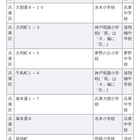
兵
大開通８～１０
水木小学校
兵庫
庫
中学
区
校
兵
大同町１～３
神戸祇園小学
湊翔
庫
校(「祇」は
楠中
区
「ネ」偏に
学校
「氏」)
兵
大同町４～５
夢野の丘小学
夢野
庫
校
中学
区
校
兵
千鳥町１～４
神戸祇園小学
湊翔
庫
校(「祇」は
楠中
区
「ネ」偏に
学校
「氏」)
兵
塚本通１～７
兵庫大開小学
兵庫
庫
校
中学
区
校
兵
塚本通８
水木小学校
兵庫
庫
中学
区
校
兵
築地町
明親小学校
須佐