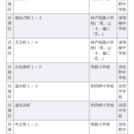
庫
野中
区
学校
兵
都由乃町１～３
神戸祇園小学
湊翔
庫
校(「祇」は
楠中
区
「ネ」偏に
学校
「氏」)
兵
天王町１～４
神戸祇園小学
湊翔
庫
校(「祇」は
楠中
区
「ネ」偏に
学校
「氏」)
兵
出在家町１～２
明親小学校
須佐
庫
野中
区
学校
兵
遠矢町１～２
和田岬小学校
吉田
庫
中学
区
校
兵
遠矢浜町
和田岬小学校
吉田
庫
中学
区
校
兵
中之島１～２
明親小学校
須佐
庫
野中