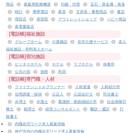
用品
家庭用医療機器
印鑑・印章
宝石・貴金属・真珠
時計
携帯電話
家具
文房具・事務用品
書店
理容店
美容院
アウトレットショップ
ベビー用品
家電量販店
[電話帳]福祉施設
グループホーム
介護施設
在宅介護サービス
老人
福祉施設・有料老人ホーム
[電話帳]宿泊施設
ビジネスホテル
ホテル
ラブホテル
保養所
公共の宿
旅館
民宿
[電話帳]専門職・人材
ファイナンシャルプランナー
人材派遣
人材紹介所
信用調査・探偵
公証人
公認会計士
司法書士
弁理士
弁護士
看護師・家政婦紹介所
社会保険労
務士
税理士
経営コンサルタント
翻訳・通訳
行
政書士
内職在宅ワーク求人募集情報
神戸市内の内職在宅ワーク求人募集情報