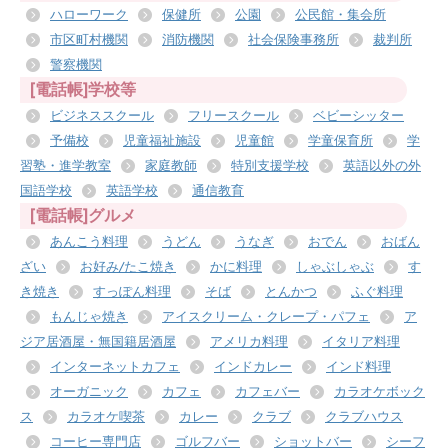
ハローワーク
保健所
公園
公民館・集会所
市区町村機関
消防機関
社会保険事務所
裁判所
警察機関
[電話帳]学校等
ビジネススクール
フリースクール
ベビーシッター
予備校
児童福祉施設
児童館
学童保育所
学
習塾・進学教室
家庭教師
特別支援学校
英語以外の外
国語学校
英語学校
通信教育
[電話帳]グルメ
あんこう料理
うどん
うなぎ
おでん
おばん
ざい
お好み/たこ焼き
かに料理
しゃぶしゃぶ
す
き焼き
すっぽん料理
そば
とんかつ
ふぐ料理
もんじゃ焼き
アイスクリーム・クレープ・パフェ
ア
ジア居酒屋・無国籍居酒屋
アメリカ料理
イタリア料理
インターネットカフェ
インドカレー
インド料理
オーガニック
カフェ
カフェバー
カラオケボック
ス
カラオケ喫茶
カレー
クラブ
クラブハウス
コーヒー専門店
ゴルフバー
ショットバー
シーフ