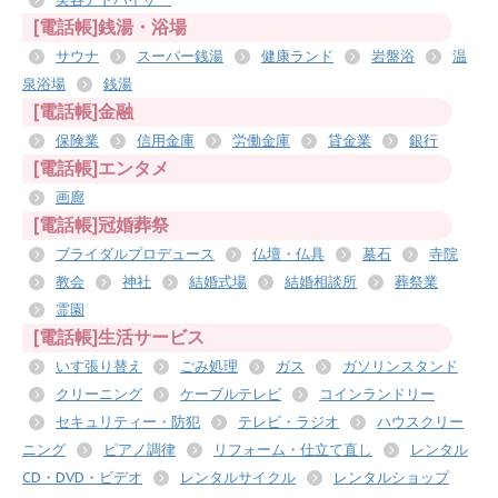
[電話帳]銭湯・浴場
サウナ
スーパー銭湯
健康ランド
岩盤浴
温
泉浴場
銭湯
[電話帳]金融
保険業
信用金庫
労働金庫
貸金業
銀行
[電話帳]エンタメ
画廊
[電話帳]冠婚葬祭
ブライダルプロデュース
仏壇・仏具
墓石
寺院
教会
神社
結婚式場
結婚相談所
葬祭業
霊園
[電話帳]生活サービス
いす張り替え
ごみ処理
ガス
ガソリンスタンド
クリーニング
ケーブルテレビ
コインランドリー
セキュリティー・防犯
テレビ・ラジオ
ハウスクリー
ニング
ピアノ調律
リフォーム・仕立て直し
レンタル
CD・DVD・ビデオ
レンタルサイクル
レンタルショップ