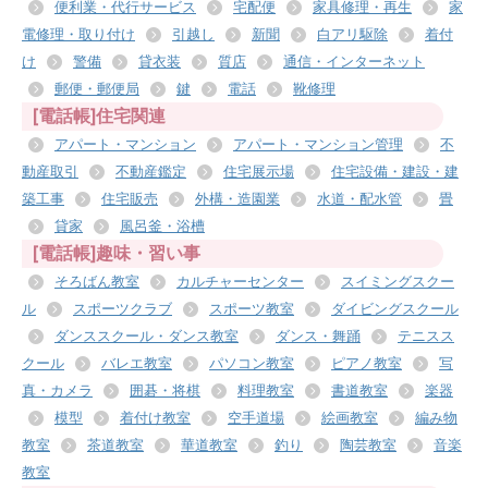
便利業・代行サービス
宅配便
家具修理・再生
家
電修理・取り付け
引越し
新聞
白アリ駆除
着付
け
警備
貸衣装
質店
通信・インターネット
郵便・郵便局
鍵
電話
靴修理
[電話帳]住宅関連
アパート・マンション
アパート・マンション管理
不
動産取引
不動産鑑定
住宅展示場
住宅設備・建設・建
築工事
住宅販売
外構・造園業
水道・配水管
畳
貸家
風呂釜・浴槽
[電話帳]趣味・習い事
そろばん教室
カルチャーセンター
スイミングスクー
ル
スポーツクラブ
スポーツ教室
ダイビングスクール
ダンススクール・ダンス教室
ダンス・舞踊
テニスス
クール
バレエ教室
パソコン教室
ピアノ教室
写
真・カメラ
囲碁・将棋
料理教室
書道教室
楽器
模型
着付け教室
空手道場
絵画教室
編み物
教室
茶道教室
華道教室
釣り
陶芸教室
音楽
教室