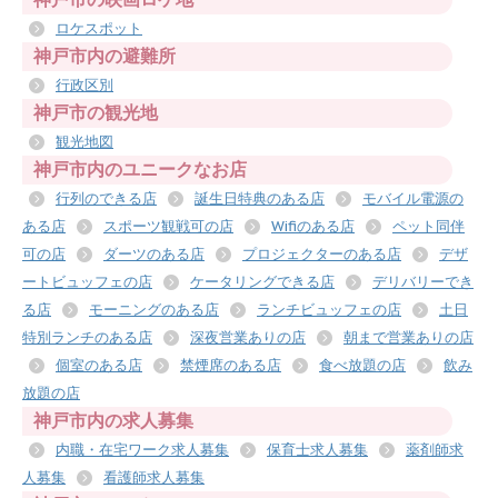
ロケスポット
神戸市内の避難所
行政区別
神戸市の観光地
観光地図
神戸市内のユニークなお店
行列のできる店
誕生日特典のある店
モバイル電源の
ある店
スポーツ観戦可の店
Wifiのある店
ペット同伴
可の店
ダーツのある店
プロジェクターのある店
デザ
ートビュッフェの店
ケータリングできる店
デリバリーでき
る店
モーニングのある店
ランチビュッフェの店
土日
特別ランチのある店
深夜営業ありの店
朝まで営業ありの店
個室のある店
禁煙席のある店
食べ放題の店
飲み
放題の店
神戸市内の求人募集
内職・在宅ワーク求人募集
保育士求人募集
薬剤師求
人募集
看護師求人募集