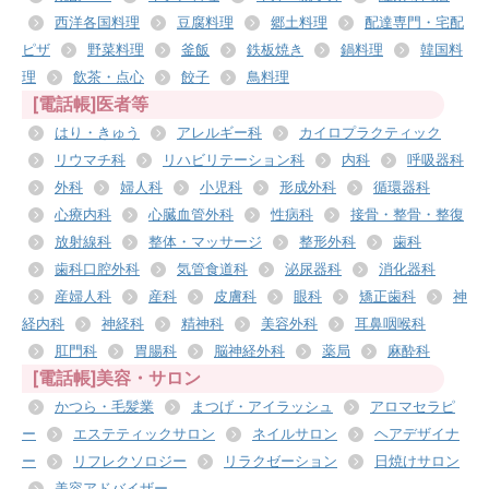
西洋各国料理
豆腐料理
郷土料理
配達専門・宅配
ピザ
野菜料理
釜飯
鉄板焼き
鍋料理
韓国料
理
飲茶・点心
餃子
鳥料理
[電話帳]医者等
はり・きゅう
アレルギー科
カイロプラクティック
リウマチ科
リハビリテーション科
内科
呼吸器科
外科
婦人科
小児科
形成外科
循環器科
心療内科
心臓血管外科
性病科
接骨・整骨・整復
放射線科
整体・マッサージ
整形外科
歯科
歯科口腔外科
気管食道科
泌尿器科
消化器科
産婦人科
産科
皮膚科
眼科
矯正歯科
神
経内科
神経科
精神科
美容外科
耳鼻咽喉科
肛門科
胃腸科
脳神経外科
薬局
麻酔科
[電話帳]美容・サロン
かつら・毛髪業
まつげ・アイラッシュ
アロマセラピ
ー
エステティックサロン
ネイルサロン
ヘアデザイナ
ー
リフレクソロジー
リラクゼーション
日焼けサロン
美容アドバイザー