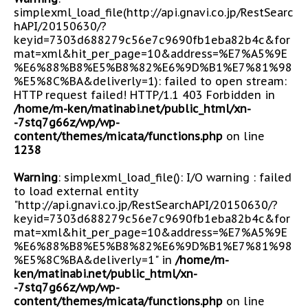
simplexml_load_file(http://api.gnavi.co.jp/RestSearc
hAPI/20150630/?
keyid=7303d688279c56e7c9690fb1eba82b4c&for
mat=xml&hit_per_page=10&address=%E7%A5%9E
%E6%88%B8%E5%B8%82%E6%9D%B1%E7%81%98
%E5%8C%BA&deliverly=1): failed to open stream:
HTTP request failed! HTTP/1.1 403 Forbidden in
/home/m-ken/matinabi.net/public_html/xn-
-7stq7g66z/wp/wp-
content/themes/micata/functions.php
on line
1238
Warning
: simplexml_load_file(): I/O warning : failed
to load external entity
"http://api.gnavi.co.jp/RestSearchAPI/20150630/?
keyid=7303d688279c56e7c9690fb1eba82b4c&for
mat=xml&hit_per_page=10&address=%E7%A5%9E
%E6%88%B8%E5%B8%82%E6%9D%B1%E7%81%98
%E5%8C%BA&deliverly=1" in
/home/m-
ken/matinabi.net/public_html/xn-
-7stq7g66z/wp/wp-
content/themes/micata/functions.php
on line