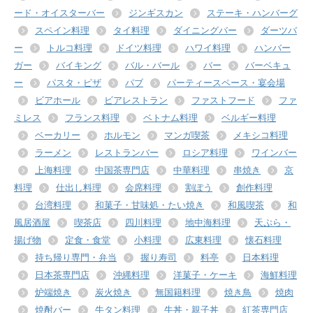
ード・オイスターバー
ジンギスカン
ステーキ・ハンバーグ
スペイン料理
タイ料理
ダイニングバー
ダーツバ
ー
トルコ料理
ドイツ料理
ハワイ料理
ハンバー
ガー
バイキング
バル・バール
バー
バーベキュ
ー
パスタ・ピザ
パブ
パーティースペース・宴会場
ビアホール
ビアレストラン
ファストフード
ファ
ミレス
フランス料理
ベトナム料理
ベルギー料理
ベーカリー
ホルモン
マンガ喫茶
メキシコ料理
ラーメン
レストランバー
ロシア料理
ワインバー
上海料理
中国茶専門店
中華料理
串焼き
京
料理
仕出し料理
会席料理
割ぽう
創作料理
台湾料理
和菓子・甘味処・たい焼き
和風喫茶
和
風居酒屋
喫茶店
四川料理
地中海料理
天ぷら・
揚げ物
定食・食堂
小料理
広東料理
懐石料理
持ち帰り専門・弁当
握り寿司
料亭
日本料理
日本茶専門店
沖縄料理
洋菓子・ケーキ
海鮮料理
炉端焼き
炭火焼き
無国籍料理
焼き鳥
焼肉
焼酎バー
牛タン料理
牛丼・親子丼
紅茶専門店