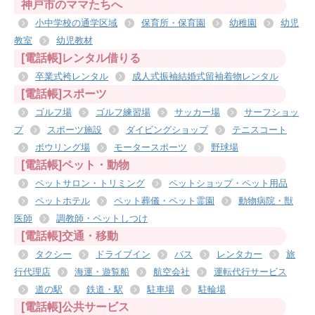
神戸市のママたちへ
小中学校の通学区域
保育所・保育園
幼稚園
幼児
教室
幼児教材
[電話帳]レンタル借りる
卒業式袴レンタル
成人式振袖結婚式留袖着物レンタル
[電話帳]スポーツ
ゴルフ場
ゴルフ練習場
サッカー場
サーフショッ
プ
スポーツ施設
ダイビングショップ
テニスコート
ボウリング場
モータースポーツ
野球場
[電話帳]ペット・動物
ペットサロン・トリミング
ペットショップ・ペット用品
ペットホテル
ペット葬儀・ペット霊園
動物病院・獣
医師
調教師・ペットしつけ
[電話帳]交通・移動
タクシー
ドライブイン
バス
レンタカー
旅
行代理店
海運・遊覧船
航空会社
運転代行サービス
道の駅
鉄道・駅
駐車場
駐輪場
[電話帳]公共サービス