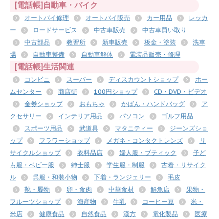
[電話帳]自動車・バイク
オートバイ修理
オートバイ販売
カー用品
レッカ
ー
ロードサービス
中古車販売
中古車買い取り
中古部品
教習所
新車販売
板金・塗装
洗車
場
自動車整備
自動車解体
電装品販売・修理
[電話帳]生活関連
コンビニ
スーパー
ディスカウントショップ
ホー
ムセンター
商店街
100円ショップ
CD・DVD・ビデオ
金券ショップ
おもちゃ
かばん・ハンドバッグ
ア
クセサリー
インテリア用品
パソコン
ゴルフ用品
スポーツ用品
武道具
マタニティー
ジーンズショ
ップ
フラワーショップ
メガネ・コンタクトレンズ
リ
サイクルショップ
衣料品店
婦人服・ブティック
子ど
も服・ベビー服
紳士服
学生服・制服
古着・リサイク
ル
呉服・和装小物
下着・ランジェリー
毛皮
靴・履物
卵・食肉
中華食材
鮮魚店
果物・
フルーツショップ
海産物
牛乳
コーヒー豆
米・
米店
健康食品
自然食品
漢方
電化製品
医療