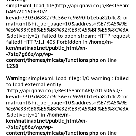
simplexml_load_file(http://api.gnavi.co.jp/RestSearc
hAPI/20150630/?
keyid=7303d688279c56e7c9690fb1eba82b4c&for
mat=xml&hit_per_page=10&address=%E7%A5%9E
%E6%88%B8%E5%B8%82%E8%A5%BF%E5%8C%BA
&deliverly=1): failed to open stream: HTTP request
failed! HTTP/1.1 403 Forbidden in
/home/m-
ken/matinabi.net/public_html/xn-
-7stq7g66z/wp/wp-
content/themes/micata/functions.php
on line
1238
Warning
: simplexml_load_file(): I/O warning : failed
to load external entity
"http://api.gnavi.co.jp/RestSearchAPI/20150630/?
keyid=7303d688279c56e7c9690fb1eba82b4c&for
mat=xml&hit_per_page=10&address=%E7%A5%9E
%E6%88%B8%E5%B8%82%E8%A5%BF%E5%8C%BA
&deliverly=1" in
/home/m-
ken/matinabi.net/public_html/xn-
-7stq7g66z/wp/wp-
content/themes/micata/functions.php
on line