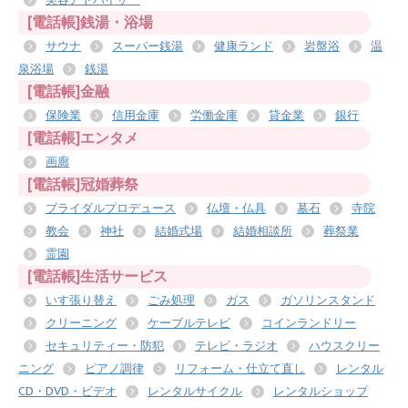
[電話帳]銭湯・浴場
サウナ
スーパー銭湯
健康ランド
岩盤浴
温
泉浴場
銭湯
[電話帳]金融
保険業
信用金庫
労働金庫
貸金業
銀行
[電話帳]エンタメ
画廊
[電話帳]冠婚葬祭
ブライダルプロデュース
仏壇・仏具
墓石
寺院
教会
神社
結婚式場
結婚相談所
葬祭業
霊園
[電話帳]生活サービス
いす張り替え
ごみ処理
ガス
ガソリンスタンド
クリーニング
ケーブルテレビ
コインランドリー
セキュリティー・防犯
テレビ・ラジオ
ハウスクリー
ニング
ピアノ調律
リフォーム・仕立て直し
レンタル
CD・DVD・ビデオ
レンタルサイクル
レンタルショップ