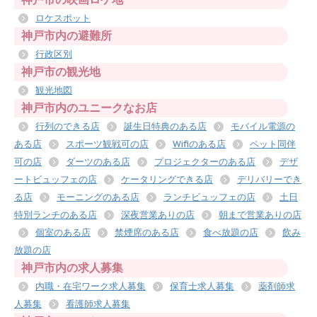
ロケスポット
神戸市内の避難所
行政区別
神戸市の観光地
観光地図
神戸市内のユニークなお店
行列のできる店
誕生日特典のある店
モバイル電源の
ある店
スポーツ観戦可の店
Wifiのある店
ペット同伴
可の店
ダーツのある店
プロジェクターのある店
デザ
ートビュッフェの店
ケータリングできる店
デリバリーでき
る店
モーニングのある店
ランチビュッフェの店
土日
特別ランチのある店
深夜営業ありの店
朝まで営業ありの店
個室のある店
禁煙席のある店
食べ放題の店
飲み
放題の店
神戸市内の求人募集
内職・在宅ワーク求人募集
保育士求人募集
薬剤師求
人募集
看護師求人募集