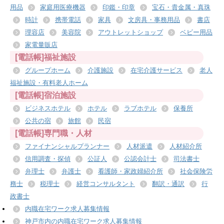
用品
家庭用医療機器
印鑑・印章
宝石・貴金属・真珠
時計
携帯電話
家具
文房具・事務用品
書店
理容店
美容院
アウトレットショップ
ベビー用品
家電量販店
[電話帳]福祉施設
グループホーム
介護施設
在宅介護サービス
老人
福祉施設・有料老人ホーム
[電話帳]宿泊施設
ビジネスホテル
ホテル
ラブホテル
保養所
公共の宿
旅館
民宿
[電話帳]専門職・人材
ファイナンシャルプランナー
人材派遣
人材紹介所
信用調査・探偵
公証人
公認会計士
司法書士
弁理士
弁護士
看護師・家政婦紹介所
社会保険労
務士
税理士
経営コンサルタント
翻訳・通訳
行
政書士
内職在宅ワーク求人募集情報
神戸市内の内職在宅ワーク求人募集情報