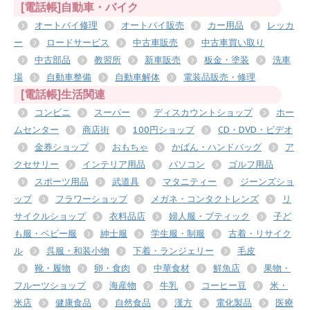
[電話帳]自動車・バイク
オートバイ修理
オートバイ販売
カー用品
レッカ
ー
ロードサービス
中古車販売
中古車買い取り
中古部品
教習所
新車販売
板金・塗装
洗車
場
自動車整備
自動車解体
電装品販売・修理
[電話帳]生活関連
コンビニ
スーパー
ディスカウントショップ
ホー
ムセンター
商店街
100円ショップ
CD・DVD・ビデオ
金券ショップ
おもちゃ
かばん・ハンドバッグ
ア
クセサリー
インテリア用品
パソコン
ゴルフ用品
スポーツ用品
武道具
マタニティー
ジーンズショ
ップ
フラワーショップ
メガネ・コンタクトレンズ
リ
サイクルショップ
衣料品店
婦人服・ブティック
子ど
も服・ベビー服
紳士服
学生服・制服
古着・リサイク
ル
呉服・和装小物
下着・ランジェリー
毛皮
靴・履物
卵・食肉
中華食材
鮮魚店
果物・
フルーツショップ
海産物
牛乳
コーヒー豆
米・
米店
健康食品
自然食品
漢方
電化製品
医療