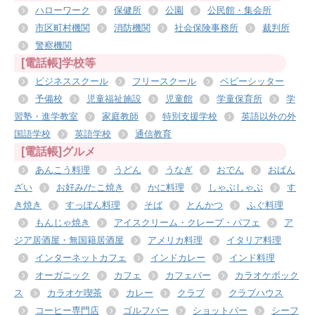
ハローワーク
保健所
公園
公民館・集会所
市区町村機関
消防機関
社会保険事務所
裁判所
警察機関
[電話帳]学校等
ビジネススクール
フリースクール
ベビーシッター
予備校
児童福祉施設
児童館
学童保育所
学
習塾・進学教室
家庭教師
特別支援学校
英語以外の外
国語学校
英語学校
通信教育
[電話帳]グルメ
あんこう料理
うどん
うなぎ
おでん
おばん
ざい
お好み/たこ焼き
かに料理
しゃぶしゃぶ
す
き焼き
すっぽん料理
そば
とんかつ
ふぐ料理
もんじゃ焼き
アイスクリーム・クレープ・パフェ
ア
ジア居酒屋・無国籍居酒屋
アメリカ料理
イタリア料理
インターネットカフェ
インドカレー
インド料理
オーガニック
カフェ
カフェバー
カラオケボック
ス
カラオケ喫茶
カレー
クラブ
クラブハウス
コーヒー専門店
ゴルフバー
ショットバー
シーフ