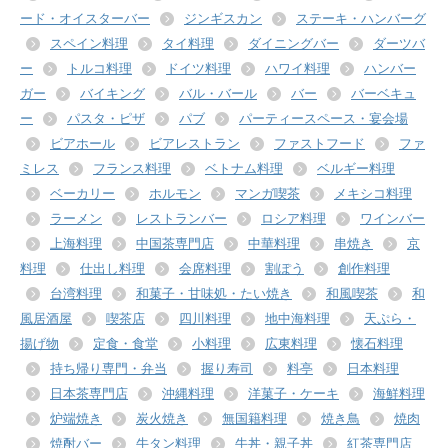
ード・オイスターバー
ジンギスカン
ステーキ・ハンバーグ
スペイン料理
タイ料理
ダイニングバー
ダーツバ
ー
トルコ料理
ドイツ料理
ハワイ料理
ハンバー
ガー
バイキング
バル・バール
バー
バーベキュ
ー
パスタ・ピザ
パブ
パーティースペース・宴会場
ビアホール
ビアレストラン
ファストフード
ファ
ミレス
フランス料理
ベトナム料理
ベルギー料理
ベーカリー
ホルモン
マンガ喫茶
メキシコ料理
ラーメン
レストランバー
ロシア料理
ワインバー
上海料理
中国茶専門店
中華料理
串焼き
京
料理
仕出し料理
会席料理
割ぽう
創作料理
台湾料理
和菓子・甘味処・たい焼き
和風喫茶
和
風居酒屋
喫茶店
四川料理
地中海料理
天ぷら・
揚げ物
定食・食堂
小料理
広東料理
懐石料理
持ち帰り専門・弁当
握り寿司
料亭
日本料理
日本茶専門店
沖縄料理
洋菓子・ケーキ
海鮮料理
炉端焼き
炭火焼き
無国籍料理
焼き鳥
焼肉
焼酎バー
牛タン料理
牛丼・親子丼
紅茶専門店