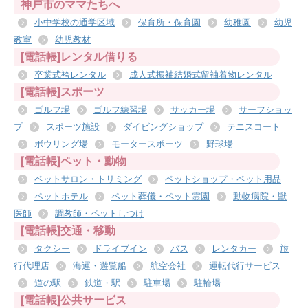
神戸市のママたちへ
小中学校の通学区域
保育所・保育園
幼稚園
幼児
教室
幼児教材
[電話帳]レンタル借りる
卒業式袴レンタル
成人式振袖結婚式留袖着物レンタル
[電話帳]スポーツ
ゴルフ場
ゴルフ練習場
サッカー場
サーフショッ
プ
スポーツ施設
ダイビングショップ
テニスコート
ボウリング場
モータースポーツ
野球場
[電話帳]ペット・動物
ペットサロン・トリミング
ペットショップ・ペット用品
ペットホテル
ペット葬儀・ペット霊園
動物病院・獣
医師
調教師・ペットしつけ
[電話帳]交通・移動
タクシー
ドライブイン
バス
レンタカー
旅
行代理店
海運・遊覧船
航空会社
運転代行サービス
道の駅
鉄道・駅
駐車場
駐輪場
[電話帳]公共サービス