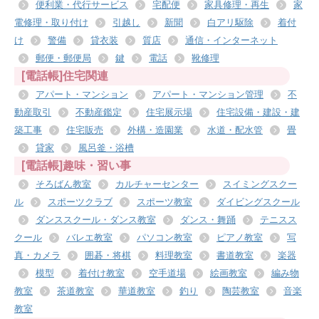
便利業・代行サービス
宅配便
家具修理・再生
家
電修理・取り付け
引越し
新聞
白アリ駆除
着付
け
警備
貸衣装
質店
通信・インターネット
郵便・郵便局
鍵
電話
靴修理
[電話帳]住宅関連
アパート・マンション
アパート・マンション管理
不
動産取引
不動産鑑定
住宅展示場
住宅設備・建設・建
築工事
住宅販売
外構・造園業
水道・配水管
畳
貸家
風呂釜・浴槽
[電話帳]趣味・習い事
そろばん教室
カルチャーセンター
スイミングスクー
ル
スポーツクラブ
スポーツ教室
ダイビングスクール
ダンススクール・ダンス教室
ダンス・舞踊
テニスス
クール
バレエ教室
パソコン教室
ピアノ教室
写
真・カメラ
囲碁・将棋
料理教室
書道教室
楽器
模型
着付け教室
空手道場
絵画教室
編み物
教室
茶道教室
華道教室
釣り
陶芸教室
音楽
教室