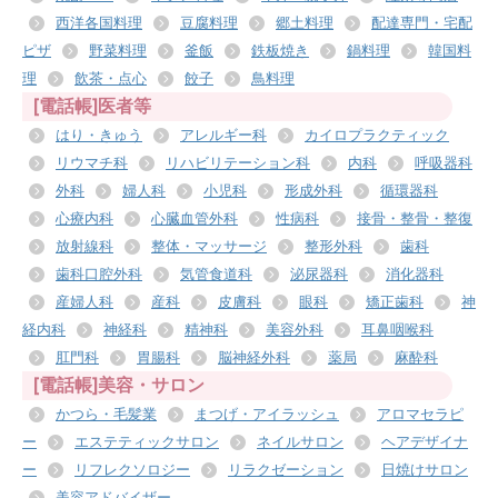
西洋各国料理
豆腐料理
郷土料理
配達専門・宅配
ピザ
野菜料理
釜飯
鉄板焼き
鍋料理
韓国料
理
飲茶・点心
餃子
鳥料理
[電話帳]医者等
はり・きゅう
アレルギー科
カイロプラクティック
リウマチ科
リハビリテーション科
内科
呼吸器科
外科
婦人科
小児科
形成外科
循環器科
心療内科
心臓血管外科
性病科
接骨・整骨・整復
放射線科
整体・マッサージ
整形外科
歯科
歯科口腔外科
気管食道科
泌尿器科
消化器科
産婦人科
産科
皮膚科
眼科
矯正歯科
神
経内科
神経科
精神科
美容外科
耳鼻咽喉科
肛門科
胃腸科
脳神経外科
薬局
麻酔科
[電話帳]美容・サロン
かつら・毛髪業
まつげ・アイラッシュ
アロマセラピ
ー
エステティックサロン
ネイルサロン
ヘアデザイナ
ー
リフレクソロジー
リラクゼーション
日焼けサロン
美容アドバイザー