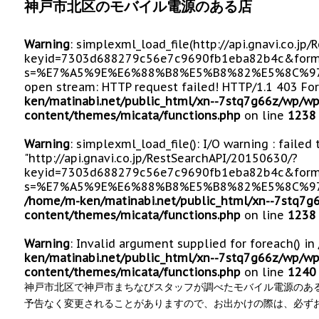
神戸市北区のモバイル電源のある店
Warning
: simplexml_load_file(http://api.gnavi.co.j
keyid=7303d688279c56e7c9690fb1eba82b4c&form
s=%E7%A5%9E%E6%88%B8%E5%B8%82%E5%8C%97%E
open stream: HTTP request failed! HTTP/1.1 403 Fo
ken/matinabi.net/public_html/xn--7stq7g66z/wp/wp
content/themes/micata/functions.php
on line
1238
Warning
: simplexml_load_file(): I/O warning : failed
"http://api.gnavi.co.jp/RestSearchAPI/20150630/?
keyid=7303d688279c56e7c9690fb1eba82b4c&form
s=%E7%A5%9E%E6%88%B8%E5%B8%82%E5%8C%97%
/home/m-ken/matinabi.net/public_html/xn--7stq7g
content/themes/micata/functions.php
on line
1238
Warning
: Invalid argument supplied for foreach() in
ken/matinabi.net/public_html/xn--7stq7g66z/wp/wp
content/themes/micata/functions.php
on line
1240
神戸市北区で神戸市まちなびスタッフが調べたモバイル電源のあ
予告なく変更されることがありますので、お出かけの際は、必ず