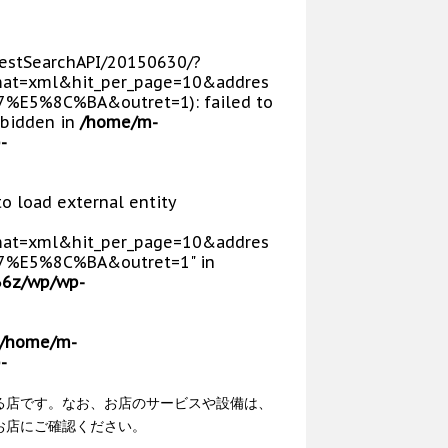
p/RestSearchAPI/20150630/?
at=xml&hit_per_page=10&addres
5%8C%BA&outret=1): failed to
rbidden in
/home/m-
-
 to load external entity
at=xml&hit_per_page=10&addres
E5%8C%BA&outret=1" in
66z/wp/wp-
/home/m-
-
る店です。なお、お店のサービスや設備は、
お店にご確認ください。