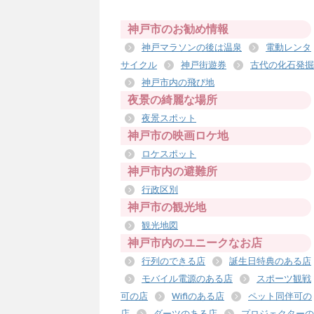
神戸市のお勧め情報
神戸マラソンの後は温泉
電動レンタ
サイクル
神戸街遊券
古代の化石発掘
神戸市内の飛び地
夜景の綺麗な場所
夜景スポット
神戸市の映画ロケ地
ロケスポット
神戸市内の避難所
行政区別
神戸市の観光地
観光地図
神戸市内のユニークなお店
行列のできる店
誕生日特典のある店
モバイル電源のある店
スポーツ観戦
可の店
Wifiのある店
ペット同伴可の
店
ダーツのある店
プロジェクターの