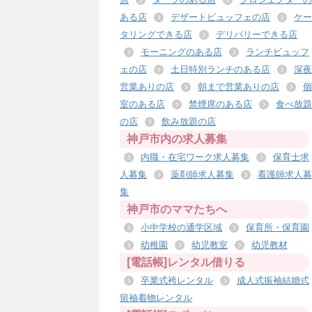
ある店
デザートビュッフェの店
ケー
タリングできる店
デリバリーできる店
モーニングのある店
ランチビュッフ
ェの店
土日特別ランチのある店
深夜
営業ありの店
朝まで営業ありの店
個
室のある店
禁煙席のある店
食べ放題
の店
飲み放題の店
神戸市内の求人募集
内職・在宅ワーク求人募集
保育士求
人募集
薬剤師求人募集
看護師求人募
集
神戸市のママたちへ
小中学校の通学区域
保育所・保育園
幼稚園
幼児教室
幼児教材
[電話帳]レンタル借りる
卒業式袴レンタル
成人式振袖結婚式
留袖着物レンタル