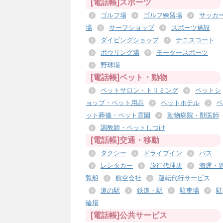
[電話帳]スポーツ
ゴルフ場
ゴルフ練習場
サッカ
場
サーフショップ
スポーツ施設
ダイビングショップ
テニスコート
ボウリング場
モータースポーツ
野球場
[電話帳]ペット・動物
ペットサロン・トリミング
ペットシ
ョップ・ペット用品
ペットホテル
ペ
ット葬儀・ペット霊園
動物病院・獣医師
調教師・ペットしつけ
[電話帳]交通・移動
タクシー
ドライブイン
バス
レンタカー
旅行代理店
海運・
覧船
航空会社
運転代行サービス
道の駅
鉄道・駅
駐車場
駐
輪場
[電話帳]公共サービス