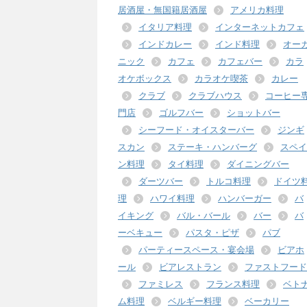
居酒屋・無国籍居酒屋
アメリカ料理
イタリア料理
インターネットカフェ
インドカレー
インド料理
オー
ニック
カフェ
カフェバー
カラ
オケボックス
カラオケ喫茶
カレー
クラブ
クラブハウス
コーヒー
門店
ゴルフバー
ショットバー
シーフード・オイスターバー
ジンギ
スカン
ステーキ・ハンバーグ
スペイ
ン料理
タイ料理
ダイニングバー
ダーツバー
トルコ料理
ドイツ
理
ハワイ料理
ハンバーガー
バ
イキング
バル・バール
バー
バ
ーベキュー
パスタ・ピザ
パブ
パーティースペース・宴会場
ビアホ
ール
ビアレストラン
ファストフード
ファミレス
フランス料理
ベト
ム料理
ベルギー料理
ベーカリー