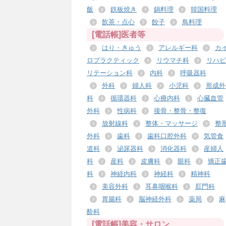
飯
鉄板焼き
鍋料理
韓国料理
飲茶・点心
餃子
鳥料理
[電話帳]医者等
はり・きゅう
アレルギー科
カ
ロプラクティック
リウマチ科
リハビ
リテーション科
内科
呼吸器科
外科
婦人科
小児科
形成外
科
循環器科
心療内科
心臓血管
外科
性病科
接骨・整骨・整復
放射線科
整体・マッサージ
整
外科
歯科
歯科口腔外科
気管食
道科
泌尿器科
消化器科
産婦人
科
産科
皮膚科
眼科
矯正
科
神経内科
神経科
精神科
美容外科
耳鼻咽喉科
肛門科
胃腸科
脳神経外科
薬局
麻
酔科
[電話帳]美容・サロン