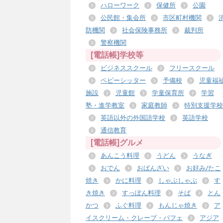
ハローワーク
保健所
公園
公民館・集会所
市区町村機関
防機関
社会保険事務所
裁判所
警察機関
[電話帳]学校等
ビジネススクール
フリースクール
ベビーシッター
予備校
児童福
施設
児童館
学童保育所
学習
塾・進学教室
家庭教師
特別支援学校
英語以外の外国語学校
英語学校
通信教育
[電話帳]グルメ
あんこう料理
うどん
うなぎ
おでん
おばんざい
お好み/たこ
焼き
かに料理
しゃぶしゃぶ
す
き焼き
すっぽん料理
そば
とん
かつ
ふぐ料理
もんじゃ焼き
ア
イスクリーム・クレープ・パフェ
アジア