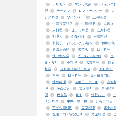
ホルモン
マンガ喫茶
メキシコ
理
ラーメン
レストランバー
ロ
シア料理
ワインバー
上海料理
中国茶専門店
中華料理
串焼き
京料理
仕出し料理
会席料理
割ぽう
創作料理
台湾料理
和菓子・甘味処・たい焼き
和風喫茶
和風居酒屋
喫茶店
四川料理
地中海料理
天ぷら・揚げ物
定
食・食堂
小料理
広東料理
懐石
料理
持ち帰り専門・弁当
握り寿司
料亭
日本料理
日本茶専門店
沖縄料理
洋菓子・ケーキ
海鮮
理
炉端焼き
炭火焼き
無国籍料
理
焼き鳥
焼肉
焼酎バー
タン料理
牛丼・親子丼
紅茶専門店
西洋各国料理
豆腐料理
郷土料
配達専門・宅配ピザ
野菜料理