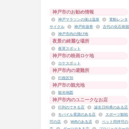
神戸市のお勧め情報
神戸マラソンの後は温泉
電動レンタ
サイクル
神戸街遊券
古代の化石発掘
神戸市内の飛び地
夜景の綺麗な場所
夜景スポット
神戸市の映画ロケ地
ロケスポット
神戸市内の避難所
行政区別
神戸市の観光地
観光地図
神戸市内のユニークなお店
行列のできる店
誕生日特典のある店
モバイル電源のある店
スポーツ観戦
可の店
Wifiのある店
ペット同伴可の
店
ダーツのある店
プロジェクターの