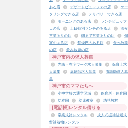
ある店
デザートビュッフェの店
ケー
タリングできる店
デリバリーできる店
モーニングのある店
ランチビュッフ
ェの店
土日特別ランチのある店
深夜
営業ありの店
朝まで営業ありの店
個
室のある店
禁煙席のある店
食べ放題
の店
飲み放題の店
神戸市内の求人募集
内職・在宅ワーク求人募集
保育士求
人募集
薬剤師求人募集
看護師求人募
集
神戸市のママたちへ
小中学校の通学区域
保育所・保育園
幼稚園
幼児教室
幼児教材
[電話帳]レンタル借りる
卒業式袴レンタル
成人式振袖結婚式
留袖着物レンタル