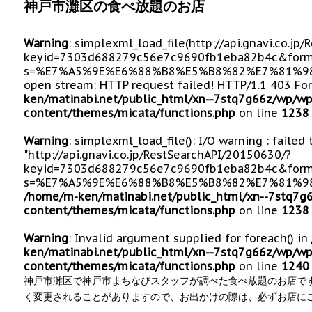
神戸市灘区の食べ放題のお店
Warning
: simplexml_load_file(http://api.gnavi.co.j
keyid=7303d688279c56e7c9690fb1eba82b4c&form
s=%E7%A5%9E%E6%88%B8%E5%B8%82%E7%81%98%E
open stream: HTTP request failed! HTTP/1.1 403 Fo
ken/matinabi.net/public_html/xn--7stq7g66z/wp/wp
content/themes/micata/functions.php
on line
1238
Warning
: simplexml_load_file(): I/O warning : failed
"http://api.gnavi.co.jp/RestSearchAPI/20150630/?
keyid=7303d688279c56e7c9690fb1eba82b4c&form
s=%E7%A5%9E%E6%88%B8%E5%B8%82%E7%81%98%
/home/m-ken/matinabi.net/public_html/xn--7stq7g
content/themes/micata/functions.php
on line
1238
Warning
: Invalid argument supplied for foreach() in
ken/matinabi.net/public_html/xn--7stq7g66z/wp/wp
content/themes/micata/functions.php
on line
1240
神戸市灘区で神戸市まちなびスタッフが調べた食べ放題のお店で
く変更されることがありますので、お出かけの際は、必ずお店に