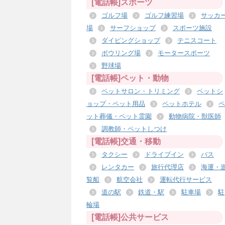
[電話帳]スポーツ
ゴルフ場
ゴルフ練習場
サッカ
場
サーフショップ
スポーツ施設
ダイビングショップ
テニスコート
ボウリング場
モータースポーツ
野球場
[電話帳]ペット・動物
ペットサロン・トリミング
ペットシ
ョップ・ペット用品
ペットホテル
ペ
ット葬儀・ペット霊園
動物病院・獣医師
調教師・ペットしつけ
[電話帳]交通・移動
タクシー
ドライブイン
バス
レンタカー
旅行代理店
海運・
覧船
航空会社
運転代行サービス
道の駅
鉄道・駅
駐車場
駐
輪場
[電話帳]公共サービス