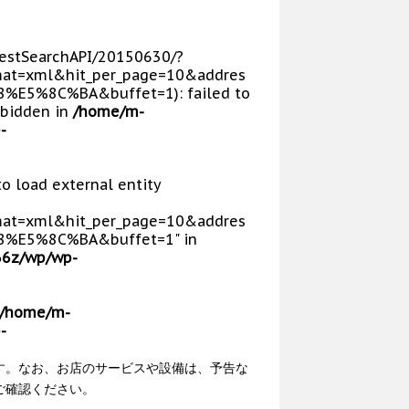
p/RestSearchAPI/20150630/?
at=xml&hit_per_page=10&addres
5%8C%BA&buffet=1): failed to
rbidden in
/home/m-
-
 to load external entity
at=xml&hit_per_page=10&addres
E5%8C%BA&buffet=1" in
66z/wp/wp-
/home/m-
-
す。なお、お店のサービスや設備は、予告な
ご確認ください。