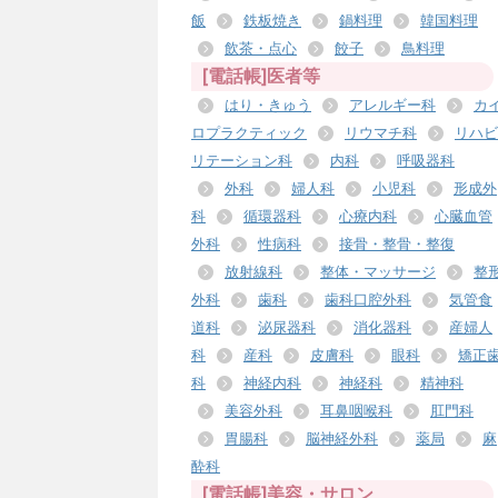
飯
鉄板焼き
鍋料理
韓国料理
飲茶・点心
餃子
鳥料理
[電話帳]医者等
はり・きゅう
アレルギー科
カ
ロプラクティック
リウマチ科
リハビ
リテーション科
内科
呼吸器科
外科
婦人科
小児科
形成外
科
循環器科
心療内科
心臓血管
外科
性病科
接骨・整骨・整復
放射線科
整体・マッサージ
整
外科
歯科
歯科口腔外科
気管食
道科
泌尿器科
消化器科
産婦人
科
産科
皮膚科
眼科
矯正
科
神経内科
神経科
精神科
美容外科
耳鼻咽喉科
肛門科
胃腸科
脳神経外科
薬局
麻
酔科
[電話帳]美容・サロン