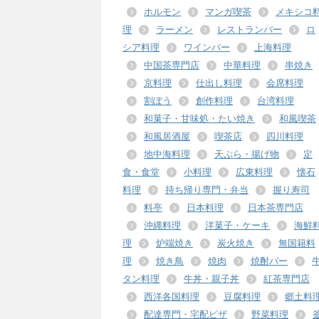
ホルモン
マンガ喫茶
メキシコ
理
ラーメン
レストランバー
ロ
シア料理
ワインバー
上海料理
中国茶専門店
中華料理
串焼き
京料理
仕出し料理
会席料理
割ぽう
創作料理
台湾料理
和菓子・甘味処・たい焼き
和風喫茶
和風居酒屋
喫茶店
四川料理
地中海料理
天ぷら・揚げ物
定
食・食堂
小料理
広東料理
懐石
料理
持ち帰り専門・弁当
握り寿司
料亭
日本料理
日本茶専門店
沖縄料理
洋菓子・ケーキ
海鮮
理
炉端焼き
炭火焼き
無国籍料
理
焼き鳥
焼肉
焼酎バー
タン料理
牛丼・親子丼
紅茶専門店
西洋各国料理
豆腐料理
郷土料
配達専門・宅配ピザ
野菜料理