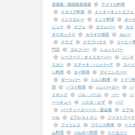
居酒屋・無国籍居酒屋
アメリカ料理
イタリア料理
インターネットカフェ
インドカレー
インド料理
オー
ニック
カフェ
カフェバー
カラ
オケボックス
カラオケ喫茶
カレー
クラブ
クラブハウス
コーヒー
門店
ゴルフバー
ショットバー
シーフード・オイスターバー
ジンギ
スカン
ステーキ・ハンバーグ
スペイ
ン料理
タイ料理
ダイニングバー
ダーツバー
トルコ料理
ドイツ
理
ハワイ料理
ハンバーガー
バ
イキング
バル・バール
バー
バ
ーベキュー
パスタ・ピザ
パブ
パーティースペース・宴会場
ビアホ
ール
ビアレストラン
ファストフード
ファミレス
フランス料理
ベト
ム料理
ベルギー料理
ベーカリー