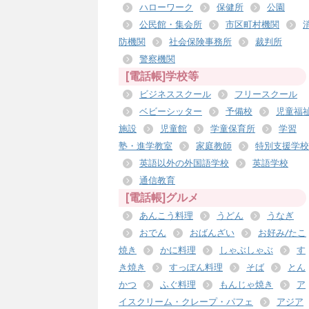
ハローワーク
保健所
公園
公民館・集会所
市区町村機関
防機関
社会保険事務所
裁判所
警察機関
[電話帳]学校等
ビジネススクール
フリースクール
ベビーシッター
予備校
児童福
施設
児童館
学童保育所
学習
塾・進学教室
家庭教師
特別支援学校
英語以外の外国語学校
英語学校
通信教育
[電話帳]グルメ
あんこう料理
うどん
うなぎ
おでん
おばんざい
お好み/たこ
焼き
かに料理
しゃぶしゃぶ
す
き焼き
すっぽん料理
そば
とん
かつ
ふぐ料理
もんじゃ焼き
ア
イスクリーム・クレープ・パフェ
アジア