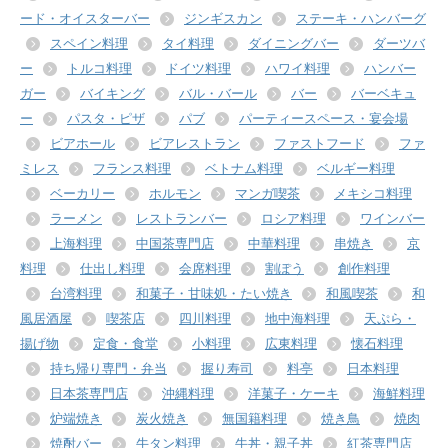
ード・オイスターバー
ジンギスカン
ステーキ・ハンバーグ
スペイン料理
タイ料理
ダイニングバー
ダーツバ
ー
トルコ料理
ドイツ料理
ハワイ料理
ハンバー
ガー
バイキング
バル・バール
バー
バーベキュ
ー
パスタ・ピザ
パブ
パーティースペース・宴会場
ビアホール
ビアレストラン
ファストフード
ファ
ミレス
フランス料理
ベトナム料理
ベルギー料理
ベーカリー
ホルモン
マンガ喫茶
メキシコ料理
ラーメン
レストランバー
ロシア料理
ワインバー
上海料理
中国茶専門店
中華料理
串焼き
京
料理
仕出し料理
会席料理
割ぽう
創作料理
台湾料理
和菓子・甘味処・たい焼き
和風喫茶
和
風居酒屋
喫茶店
四川料理
地中海料理
天ぷら・
揚げ物
定食・食堂
小料理
広東料理
懐石料理
持ち帰り専門・弁当
握り寿司
料亭
日本料理
日本茶専門店
沖縄料理
洋菓子・ケーキ
海鮮料理
炉端焼き
炭火焼き
無国籍料理
焼き鳥
焼肉
焼酎バー
牛タン料理
牛丼・親子丼
紅茶専門店