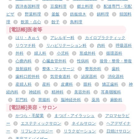
西洋各国料理
豆腐料理
郷土料理
配達専門・宅配
ピザ
野菜料理
釜飯
鉄板焼き
鍋料理
韓国料
理
飲茶・点心
餃子
鳥料理
[電話帳]医者等
はり・きゅう
アレルギー科
カイロプラクティック
リウマチ科
リハビリテーション科
内科
呼吸器科
外科
婦人科
小児科
形成外科
循環器科
心療内科
心臓血管外科
性病科
接骨・整骨・整復
放射線科
整体・マッサージ
整形外科
歯科
歯科口腔外科
気管食道科
泌尿器科
消化器科
産婦人科
産科
皮膚科
眼科
矯正歯科
神
経内科
神経科
精神科
美容外科
耳鼻咽喉科
肛門科
胃腸科
脳神経外科
薬局
麻酔科
[電話帳]美容・サロン
かつら・毛髪業
まつげ・アイラッシュ
アロマセラピ
ー
エステティックサロン
ネイルサロン
ヘアデザイナ
ー
リフレクソロジー
リラクゼーション
日焼けサロン
美容アドバイザー