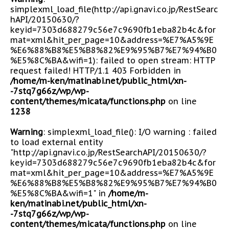
simplexml_load_file(http://api.gnavi.co.jp/RestSearc
hAPI/20150630/?
keyid=7303d688279c56e7c9690fb1eba82b4c&for
mat=xml&hit_per_page=10&address=%E7%A5%9E
%E6%88%B8%E5%B8%82%E9%95%B7%E7%94%B0
%E5%8C%BA&wifi=1): failed to open stream: HTTP
request failed! HTTP/1.1 403 Forbidden in
/home/m-ken/matinabi.net/public_html/xn-
-7stq7g66z/wp/wp-
content/themes/micata/functions.php
on line
1238
Warning
: simplexml_load_file(): I/O warning : failed
to load external entity
"http://api.gnavi.co.jp/RestSearchAPI/20150630/?
keyid=7303d688279c56e7c9690fb1eba82b4c&for
mat=xml&hit_per_page=10&address=%E7%A5%9E
%E6%88%B8%E5%B8%82%E9%95%B7%E7%94%B0
%E5%8C%BA&wifi=1" in
/home/m-
ken/matinabi.net/public_html/xn-
-7stq7g66z/wp/wp-
content/themes/micata/functions.php
on line