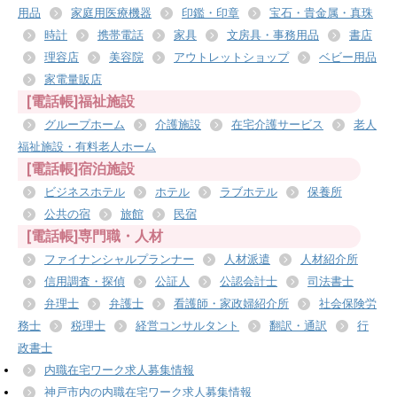
用品
家庭用医療機器
印鑑・印章
宝石・貴金属・真珠
時計
携帯電話
家具
文房具・事務用品
書店
理容店
美容院
アウトレットショップ
ベビー用品
家電量販店
[電話帳]福祉施設
グループホーム
介護施設
在宅介護サービス
老人
福祉施設・有料老人ホーム
[電話帳]宿泊施設
ビジネスホテル
ホテル
ラブホテル
保養所
公共の宿
旅館
民宿
[電話帳]専門職・人材
ファイナンシャルプランナー
人材派遣
人材紹介所
信用調査・探偵
公証人
公認会計士
司法書士
弁理士
弁護士
看護師・家政婦紹介所
社会保険労
務士
税理士
経営コンサルタント
翻訳・通訳
行
政書士
内職在宅ワーク求人募集情報
神戸市内の内職在宅ワーク求人募集情報