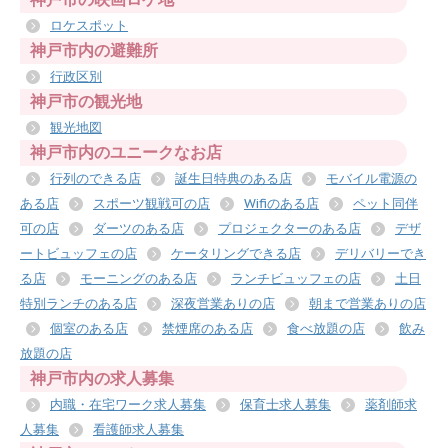
ロケスポット
神戸市内の避難所
行政区別
神戸市の観光地
観光地図
神戸市内のユニークなお店
行列のできる店
誕生日特典のある店
モバイル電源の
ある店
スポーツ観戦可の店
Wifiのある店
ペット同伴
可の店
ダーツのある店
プロジェクターのある店
デザ
ートビュッフェの店
ケータリングできる店
デリバリーでき
る店
モーニングのある店
ランチビュッフェの店
土日
特別ランチのある店
深夜営業ありの店
朝まで営業ありの店
個室のある店
禁煙席のある店
食べ放題の店
飲み
放題の店
神戸市内の求人募集
内職・在宅ワーク求人募集
保育士求人募集
薬剤師求
人募集
看護師求人募集