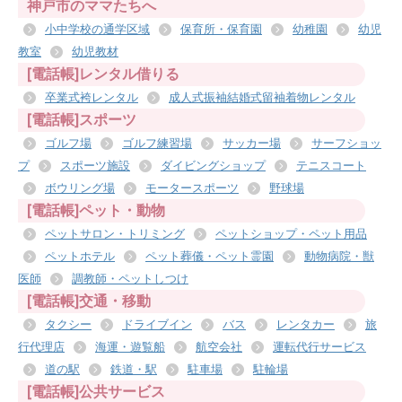
神戸市のママたちへ
小中学校の通学区域
保育所・保育園
幼稚園
幼児
教室
幼児教材
[電話帳]レンタル借りる
卒業式袴レンタル
成人式振袖結婚式留袖着物レンタル
[電話帳]スポーツ
ゴルフ場
ゴルフ練習場
サッカー場
サーフショッ
プ
スポーツ施設
ダイビングショップ
テニスコート
ボウリング場
モータースポーツ
野球場
[電話帳]ペット・動物
ペットサロン・トリミング
ペットショップ・ペット用品
ペットホテル
ペット葬儀・ペット霊園
動物病院・獣
医師
調教師・ペットしつけ
[電話帳]交通・移動
タクシー
ドライブイン
バス
レンタカー
旅
行代理店
海運・遊覧船
航空会社
運転代行サービス
道の駅
鉄道・駅
駐車場
駐輪場
[電話帳]公共サービス