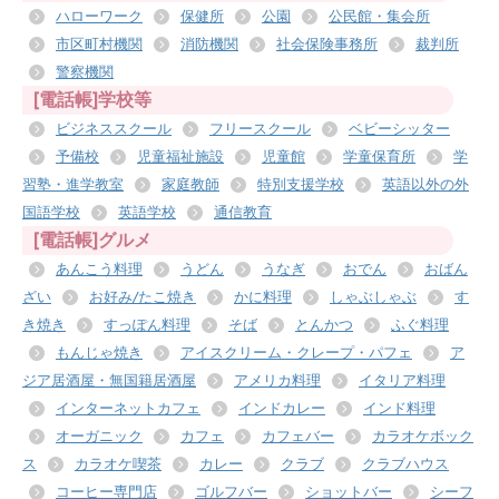
ハローワーク
保健所
公園
公民館・集会所
市区町村機関
消防機関
社会保険事務所
裁判所
警察機関
[電話帳]学校等
ビジネススクール
フリースクール
ベビーシッター
予備校
児童福祉施設
児童館
学童保育所
学
習塾・進学教室
家庭教師
特別支援学校
英語以外の外
国語学校
英語学校
通信教育
[電話帳]グルメ
あんこう料理
うどん
うなぎ
おでん
おばん
ざい
お好み/たこ焼き
かに料理
しゃぶしゃぶ
す
き焼き
すっぽん料理
そば
とんかつ
ふぐ料理
もんじゃ焼き
アイスクリーム・クレープ・パフェ
ア
ジア居酒屋・無国籍居酒屋
アメリカ料理
イタリア料理
インターネットカフェ
インドカレー
インド料理
オーガニック
カフェ
カフェバー
カラオケボック
ス
カラオケ喫茶
カレー
クラブ
クラブハウス
コーヒー専門店
ゴルフバー
ショットバー
シーフ