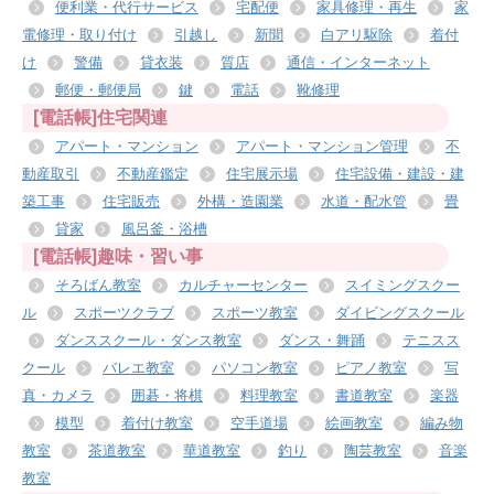
便利業・代行サービス
宅配便
家具修理・再生
家
電修理・取り付け
引越し
新聞
白アリ駆除
着付
け
警備
貸衣装
質店
通信・インターネット
郵便・郵便局
鍵
電話
靴修理
[電話帳]住宅関連
アパート・マンション
アパート・マンション管理
不
動産取引
不動産鑑定
住宅展示場
住宅設備・建設・建
築工事
住宅販売
外構・造園業
水道・配水管
畳
貸家
風呂釜・浴槽
[電話帳]趣味・習い事
そろばん教室
カルチャーセンター
スイミングスクー
ル
スポーツクラブ
スポーツ教室
ダイビングスクール
ダンススクール・ダンス教室
ダンス・舞踊
テニスス
クール
バレエ教室
パソコン教室
ピアノ教室
写
真・カメラ
囲碁・将棋
料理教室
書道教室
楽器
模型
着付け教室
空手道場
絵画教室
編み物
教室
茶道教室
華道教室
釣り
陶芸教室
音楽
教室