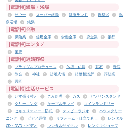
[電話帳]銭湯・浴場
サウナ
スーパー銭湯
健康ランド
岩盤浴
温
泉浴場
銭湯
[電話帳]金融
保険業
信用金庫
労働金庫
貸金業
銀行
[電話帳]エンタメ
画廊
[電話帳]冠婚葬祭
ブライダルプロデュース
仏壇・仏具
墓石
寺院
教会
神社
結婚式場
結婚相談所
葬祭業
霊園
[電話帳]生活サービス
いす張り替え
ごみ処理
ガス
ガソリンスタンド
クリーニング
ケーブルテレビ
コインランドリー
セキュリティー・防犯
テレビ・ラジオ
ハウスクリー
ニング
ピアノ調律
リフォーム・仕立て直し
レンタル
CD・DVD・ビデオ
レンタルサイクル
レンタルショップ