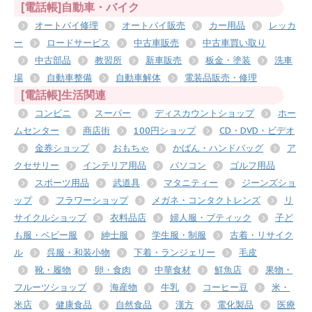
[電話帳]自動車・バイク
オートバイ修理
オートバイ販売
カー用品
レッカ
ー
ロードサービス
中古車販売
中古車買い取り
中古部品
教習所
新車販売
板金・塗装
洗車
場
自動車整備
自動車解体
電装品販売・修理
[電話帳]生活関連
コンビニ
スーパー
ディスカウントショップ
ホー
ムセンター
商店街
100円ショップ
CD・DVD・ビデオ
金券ショップ
おもちゃ
かばん・ハンドバッグ
ア
クセサリー
インテリア用品
パソコン
ゴルフ用品
スポーツ用品
武道具
マタニティー
ジーンズショ
ップ
フラワーショップ
メガネ・コンタクトレンズ
リ
サイクルショップ
衣料品店
婦人服・ブティック
子ど
も服・ベビー服
紳士服
学生服・制服
古着・リサイク
ル
呉服・和装小物
下着・ランジェリー
毛皮
靴・履物
卵・食肉
中華食材
鮮魚店
果物・
フルーツショップ
海産物
牛乳
コーヒー豆
米・
米店
健康食品
自然食品
漢方
電化製品
医療