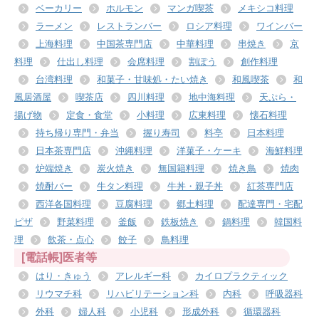
ベーカリー
ホルモン
マンガ喫茶
メキシコ料理
ラーメン
レストランバー
ロシア料理
ワインバー
上海料理
中国茶専門店
中華料理
串焼き
京
料理
仕出し料理
会席料理
割ぽう
創作料理
台湾料理
和菓子・甘味処・たい焼き
和風喫茶
和
風居酒屋
喫茶店
四川料理
地中海料理
天ぷら・
揚げ物
定食・食堂
小料理
広東料理
懐石料理
持ち帰り専門・弁当
握り寿司
料亭
日本料理
日本茶専門店
沖縄料理
洋菓子・ケーキ
海鮮料理
炉端焼き
炭火焼き
無国籍料理
焼き鳥
焼肉
焼酎バー
牛タン料理
牛丼・親子丼
紅茶専門店
西洋各国料理
豆腐料理
郷土料理
配達専門・宅配
ピザ
野菜料理
釜飯
鉄板焼き
鍋料理
韓国料
理
飲茶・点心
餃子
鳥料理
[電話帳]医者等
はり・きゅう
アレルギー科
カイロプラクティック
リウマチ科
リハビリテーション科
内科
呼吸器科
外科
婦人科
小児科
形成外科
循環器科