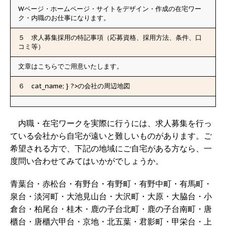
Wページ・ホームページ・サイトをデザイン・作成の在宅ワー
ク・内職のお仕事になります。
５ 求人募集採用の特記事項（応募資格、採用方法、条件、口
コミ等）
文章はこちらでご用意いたします。
６
cat_name; } ?>の会社の周辺地図
内職・在宅ワークを実際に行うには、求人募集を行っ
ている会社から自宅が遠いと難しいものがあります。ご
希望される方で、下記の地域にご自宅がある方なら、一
度問い合わせてみてはいかがでしょうか。
青葉台・赤松台・有野台・有野町・有野中町・有馬町・
泉台・淡河町・大池見山台・大沢町・大原・大脇台・小
倉台・柏尾台・桂木・鹿の子台北町・鹿の子台南町・唐
櫃台・唐櫃六甲台・京地・北五葉・君影町・甲栄台・上