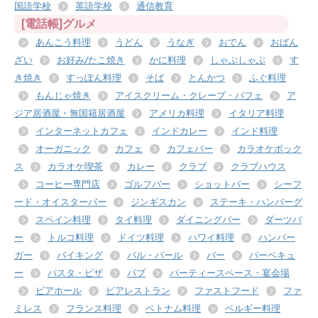
国語学校
英語学校
通信教育
[電話帳]グルメ
あんこう料理
うどん
うなぎ
おでん
おばん
ざい
お好み/たこ焼き
かに料理
しゃぶしゃぶ
す
き焼き
すっぽん料理
そば
とんかつ
ふぐ料理
もんじゃ焼き
アイスクリーム・クレープ・パフェ
ア
ジア居酒屋・無国籍居酒屋
アメリカ料理
イタリア料理
インターネットカフェ
インドカレー
インド料理
オーガニック
カフェ
カフェバー
カラオケボック
ス
カラオケ喫茶
カレー
クラブ
クラブハウス
コーヒー専門店
ゴルフバー
ショットバー
シーフ
ード・オイスターバー
ジンギスカン
ステーキ・ハンバーグ
スペイン料理
タイ料理
ダイニングバー
ダーツバ
ー
トルコ料理
ドイツ料理
ハワイ料理
ハンバー
ガー
バイキング
バル・バール
バー
バーベキュ
ー
パスタ・ピザ
パブ
パーティースペース・宴会場
ビアホール
ビアレストラン
ファストフード
ファ
ミレス
フランス料理
ベトナム料理
ベルギー料理