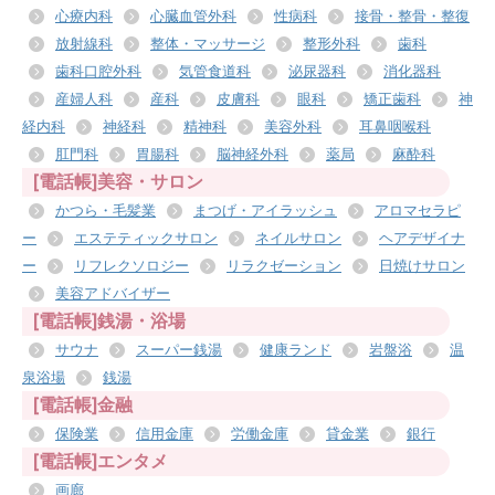
心療内科
心臓血管外科
性病科
接骨・整骨・整復
放射線科
整体・マッサージ
整形外科
歯科
歯科口腔外科
気管食道科
泌尿器科
消化器科
産婦人科
産科
皮膚科
眼科
矯正歯科
神
経内科
神経科
精神科
美容外科
耳鼻咽喉科
肛門科
胃腸科
脳神経外科
薬局
麻酔科
[電話帳]美容・サロン
かつら・毛髪業
まつげ・アイラッシュ
アロマセラピ
ー
エステティックサロン
ネイルサロン
ヘアデザイナ
ー
リフレクソロジー
リラクゼーション
日焼けサロン
美容アドバイザー
[電話帳]銭湯・浴場
サウナ
スーパー銭湯
健康ランド
岩盤浴
温
泉浴場
銭湯
[電話帳]金融
保険業
信用金庫
労働金庫
貸金業
銀行
[電話帳]エンタメ
画廊