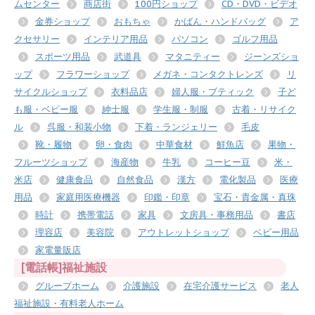
ムセンター
商店街
100円ショップ
CD・DVD・ビデオ
金券ショップ
おもちゃ
かばん・ハンドバッグ
ア
クセサリー
インテリア用品
パソコン
ゴルフ用品
スポーツ用品
武道具
マタニティー
ジーンズショ
ップ
フラワーショップ
メガネ・コンタクトレンズ
リ
サイクルショップ
衣料品店
婦人服・ブティック
子ど
も服・ベビー服
紳士服
学生服・制服
古着・リサイク
ル
呉服・和装小物
下着・ランジェリー
毛皮
靴・履物
卵・食肉
中華食材
鮮魚店
果物・
フルーツショップ
海産物
牛乳
コーヒー豆
米・
米店
健康食品
自然食品
漢方
電化製品
医療
用品
家庭用医療機器
印鑑・印章
宝石・貴金属・真珠
時計
携帯電話
家具
文房具・事務用品
書店
理容店
美容院
アウトレットショップ
ベビー用品
家電量販店
[電話帳]福祉施設
グループホーム
介護施設
在宅介護サービス
老人
福祉施設・有料老人ホーム