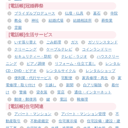
[電話帳]冠婚葬祭
ブライダルプロデュース
仏壇・仏具
墓石
寺院
教会
神社
結婚式場
結婚相談所
葬祭業
霊園
[電話帳]生活サービス
いす張り替え
ごみ処理
ガス
ガソリンスタンド
クリーニング
ケーブルテレビ
コインランドリー
セキュリティー・防犯
テレビ・ラジオ
ハウスクリー
ニング
ピアノ調律
リフォーム・仕立て直し
レンタル
CD・DVD・ビデオ
レンタルサイクル
レンタルショップ
便利業・代行サービス
宅配便
家具修理・再生
家
電修理・取り付け
引越し
新聞
白アリ駆除
着付
け
警備
貸衣装
質店
通信・インターネット
郵便・郵便局
鍵
電話
靴修理
[電話帳]住宅関連
アパート・マンション
アパート・マンション管理
不
動産取引
不動産鑑定
住宅展示場
住宅設備・建設・建