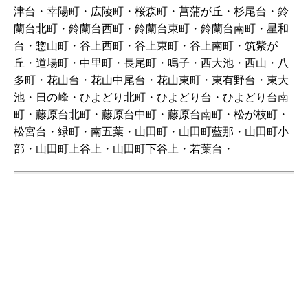
津台・幸陽町・広陵町・桜森町・菖蒲が丘・杉尾台・鈴
蘭台北町・鈴蘭台西町・鈴蘭台東町・鈴蘭台南町・星和
台・惣山町・谷上西町・谷上東町・谷上南町・筑紫が
丘・道場町・中里町・長尾町・鳴子・西大池・西山・八
多町・花山台・花山中尾台・花山東町・東有野台・東大
池・日の峰・ひよどり北町・ひよどり台・ひよどり台南
町・藤原台北町・藤原台中町・藤原台南町・松が枝町・
松宮台・緑町・南五葉・山田町・山田町藍那・山田町小
部・山田町上谷上・山田町下谷上・若葉台・