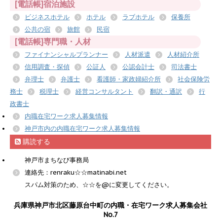
[電話帳]宿泊施設
ビジネスホテル
ホテル
ラブホテル
保養所
公共の宿
旅館
民宿
[電話帳]専門職・人材
ファイナンシャルプランナー
人材派遣
人材紹介所
信用調査・探偵
公証人
公認会計士
司法書士
弁理士
弁護士
看護師・家政婦紹介所
社会保険労
務士
税理士
経営コンサルタント
翻訳・通訳
行
政書士
内職在宅ワーク求人募集情報
神戸市内の内職在宅ワーク求人募集情報
購読する
神戸市まちなび事務局
連絡先：renraku☆☆matinabi.net
スパム対策のため、☆☆を@に変更してください。
兵庫県神戸市北区藤原台中町の内職・在宅ワーク求人募集会社
No.7