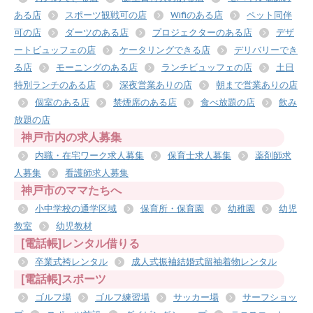
ある店
スポーツ観戦可の店
Wifiのある店
ペット同伴
可の店
ダーツのある店
プロジェクターのある店
デザ
ートビュッフェの店
ケータリングできる店
デリバリーでき
る店
モーニングのある店
ランチビュッフェの店
土日
特別ランチのある店
深夜営業ありの店
朝まで営業ありの店
個室のある店
禁煙席のある店
食べ放題の店
飲み
放題の店
神戸市内の求人募集
内職・在宅ワーク求人募集
保育士求人募集
薬剤師求
人募集
看護師求人募集
神戸市のママたちへ
小中学校の通学区域
保育所・保育園
幼稚園
幼児
教室
幼児教材
[電話帳]レンタル借りる
卒業式袴レンタル
成人式振袖結婚式留袖着物レンタル
[電話帳]スポーツ
ゴルフ場
ゴルフ練習場
サッカー場
サーフショッ