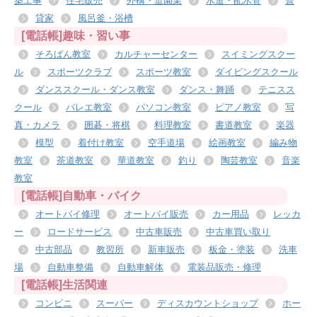
築工事
住宅販売
外構・造園業
水道・配水管
畳
貸家
風呂釜・浴槽
[電話帳]趣味・習い事
そろばん教室
カルチャーセンター
スイミングスクー
ル
スポーツクラブ
スポーツ教室
ダイビングスクール
ダンススクール・ダンス教室
ダンス・舞踊
テニスス
クール
バレエ教室
パソコン教室
ピアノ教室
写
真・カメラ
囲碁・将棋
料理教室
書道教室
楽器
模型
着付け教室
空手道場
絵画教室
編み物
教室
茶道教室
華道教室
釣り
陶芸教室
音楽
教室
[電話帳]自動車・バイク
オートバイ修理
オートバイ販売
カー用品
レッカ
ー
ロードサービス
中古車販売
中古車買い取り
中古部品
教習所
新車販売
板金・塗装
洗車
場
自動車整備
自動車解体
電装品販売・修理
[電話帳]生活関連
コンビニ
スーパー
ディスカウントショップ
ホー