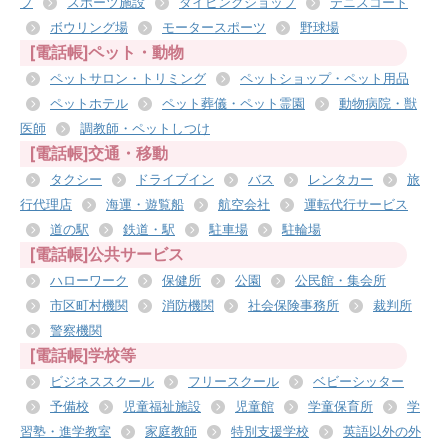
プ
スポーツ施設
ダイビングショップ
テニスコート
ボウリング場
モータースポーツ
野球場
[電話帳]ペット・動物
ペットサロン・トリミング
ペットショップ・ペット用品
ペットホテル
ペット葬儀・ペット霊園
動物病院・獣
医師
調教師・ペットしつけ
[電話帳]交通・移動
タクシー
ドライブイン
バス
レンタカー
旅
行代理店
海運・遊覧船
航空会社
運転代行サービス
道の駅
鉄道・駅
駐車場
駐輪場
[電話帳]公共サービス
ハローワーク
保健所
公園
公民館・集会所
市区町村機関
消防機関
社会保険事務所
裁判所
警察機関
[電話帳]学校等
ビジネススクール
フリースクール
ベビーシッター
予備校
児童福祉施設
児童館
学童保育所
学
習塾・進学教室
家庭教師
特別支援学校
英語以外の外