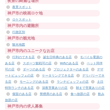
夜景の綺麗な場所
夜景スポット
神戸市の映画ロケ地
ロケスポット
神戸市内の避難所
行政区別
神戸市の観光地
観光地図
神戸市内のユニークなお店
行列のできる店
誕生日特典のある店
モバイル電源の
ある店
スポーツ観戦可の店
Wifiのある店
ペット同伴
可の店
ダーツのある店
プロジェクターのある店
デザ
ートビュッフェの店
ケータリングできる店
デリバリーでき
る店
モーニングのある店
ランチビュッフェの店
土日
特別ランチのある店
深夜営業ありの店
朝まで営業ありの店
個室のある店
禁煙席のある店
食べ放題の店
飲み
放題の店
神戸市内の求人募集