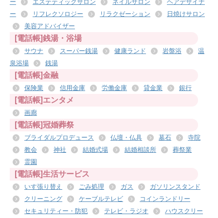
ー
エステティックサロン
ネイルサロン
ヘアデザイナ
ー
リフレクソロジー
リラクゼーション
日焼けサロン
美容アドバイザー
[電話帳]銭湯・浴場
サウナ
スーパー銭湯
健康ランド
岩盤浴
温
泉浴場
銭湯
[電話帳]金融
保険業
信用金庫
労働金庫
貸金業
銀行
[電話帳]エンタメ
画廊
[電話帳]冠婚葬祭
ブライダルプロデュース
仏壇・仏具
墓石
寺院
教会
神社
結婚式場
結婚相談所
葬祭業
霊園
[電話帳]生活サービス
いす張り替え
ごみ処理
ガス
ガソリンスタンド
クリーニング
ケーブルテレビ
コインランドリー
セキュリティー・防犯
テレビ・ラジオ
ハウスクリー