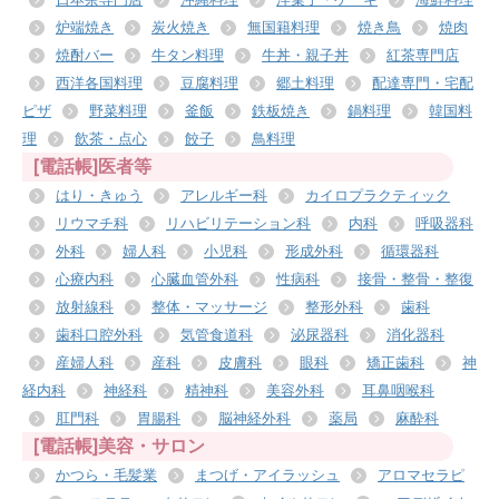
炉端焼き
炭火焼き
無国籍料理
焼き鳥
焼肉
焼酎バー
牛タン料理
牛丼・親子丼
紅茶専門店
西洋各国料理
豆腐料理
郷土料理
配達専門・宅配
ピザ
野菜料理
釜飯
鉄板焼き
鍋料理
韓国料
理
飲茶・点心
餃子
鳥料理
[電話帳]医者等
はり・きゅう
アレルギー科
カイロプラクティック
リウマチ科
リハビリテーション科
内科
呼吸器科
外科
婦人科
小児科
形成外科
循環器科
心療内科
心臓血管外科
性病科
接骨・整骨・整復
放射線科
整体・マッサージ
整形外科
歯科
歯科口腔外科
気管食道科
泌尿器科
消化器科
産婦人科
産科
皮膚科
眼科
矯正歯科
神
経内科
神経科
精神科
美容外科
耳鼻咽喉科
肛門科
胃腸科
脳神経外科
薬局
麻酔科
[電話帳]美容・サロン
かつら・毛髪業
まつげ・アイラッシュ
アロマセラピ