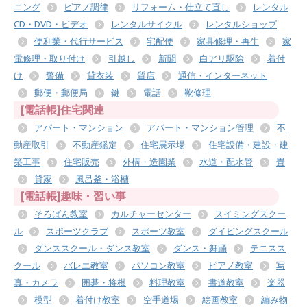
ニング
ピアノ調律
リフォーム・仕立て直し
レンタル
CD・DVD・ビデオ
レンタルサイクル
レンタルショップ
便利業・代行サービス
宅配便
家具修理・再生
家
電修理・取り付け
引越し
新聞
白アリ駆除
着付
け
警備
貸衣装
質店
通信・インターネット
郵便・郵便局
鍵
電話
靴修理
[電話帳]住宅関連
アパート・マンション
アパート・マンション管理
不
動産取引
不動産鑑定
住宅展示場
住宅設備・建設・建
築工事
住宅販売
外構・造園業
水道・配水管
畳
貸家
風呂釜・浴槽
[電話帳]趣味・習い事
そろばん教室
カルチャーセンター
スイミングスクー
ル
スポーツクラブ
スポーツ教室
ダイビングスクール
ダンススクール・ダンス教室
ダンス・舞踊
テニスス
クール
バレエ教室
パソコン教室
ピアノ教室
写
真・カメラ
囲碁・将棋
料理教室
書道教室
楽器
模型
着付け教室
空手道場
絵画教室
編み物