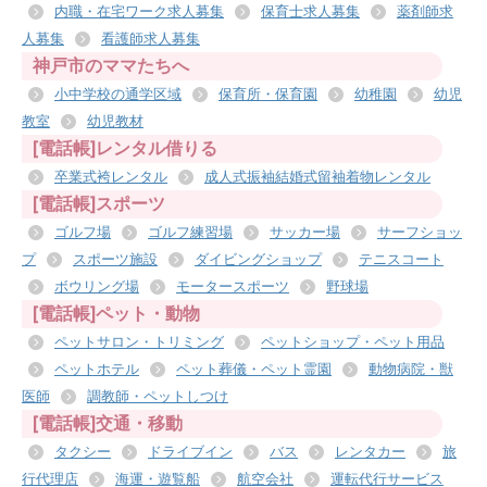
内職・在宅ワーク求人募集
保育士求人募集
薬剤師求
人募集
看護師求人募集
神戸市のママたちへ
小中学校の通学区域
保育所・保育園
幼稚園
幼児
教室
幼児教材
[電話帳]レンタル借りる
卒業式袴レンタル
成人式振袖結婚式留袖着物レンタル
[電話帳]スポーツ
ゴルフ場
ゴルフ練習場
サッカー場
サーフショッ
プ
スポーツ施設
ダイビングショップ
テニスコート
ボウリング場
モータースポーツ
野球場
[電話帳]ペット・動物
ペットサロン・トリミング
ペットショップ・ペット用品
ペットホテル
ペット葬儀・ペット霊園
動物病院・獣
医師
調教師・ペットしつけ
[電話帳]交通・移動
タクシー
ドライブイン
バス
レンタカー
旅
行代理店
海運・遊覧船
航空会社
運転代行サービス