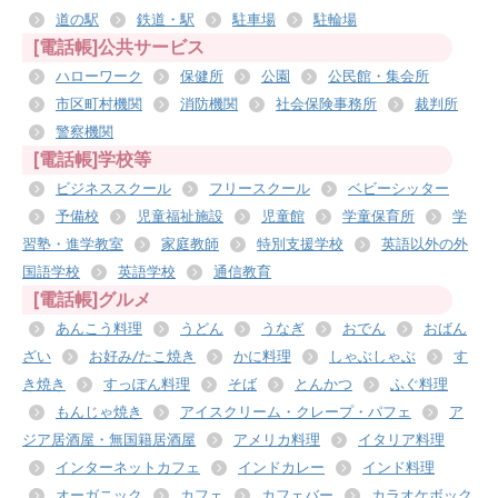
道の駅
鉄道・駅
駐車場
駐輪場
[電話帳]公共サービス
ハローワーク
保健所
公園
公民館・集会所
市区町村機関
消防機関
社会保険事務所
裁判所
警察機関
[電話帳]学校等
ビジネススクール
フリースクール
ベビーシッター
予備校
児童福祉施設
児童館
学童保育所
学
習塾・進学教室
家庭教師
特別支援学校
英語以外の外
国語学校
英語学校
通信教育
[電話帳]グルメ
あんこう料理
うどん
うなぎ
おでん
おばん
ざい
お好み/たこ焼き
かに料理
しゃぶしゃぶ
す
き焼き
すっぽん料理
そば
とんかつ
ふぐ料理
もんじゃ焼き
アイスクリーム・クレープ・パフェ
ア
ジア居酒屋・無国籍居酒屋
アメリカ料理
イタリア料理
インターネットカフェ
インドカレー
インド料理
オーガニック
カフェ
カフェバー
カラオケボック