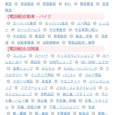
教室
茶道教室
華道教室
釣り
陶芸教室
音楽
教室
[電話帳]自動車・バイク
オートバイ修理
オートバイ販売
カー用品
レッカ
ー
ロードサービス
中古車販売
中古車買い取り
中古部品
教習所
新車販売
板金・塗装
洗車
場
自動車整備
自動車解体
電装品販売・修理
[電話帳]生活関連
コンビニ
スーパー
ディスカウントショップ
ホー
ムセンター
商店街
100円ショップ
CD・DVD・ビデオ
金券ショップ
おもちゃ
かばん・ハンドバッグ
ア
クセサリー
インテリア用品
パソコン
ゴルフ用品
スポーツ用品
武道具
マタニティー
ジーンズショ
ップ
フラワーショップ
メガネ・コンタクトレンズ
リ
サイクルショップ
衣料品店
婦人服・ブティック
子ど
も服・ベビー服
紳士服
学生服・制服
古着・リサイク
ル
呉服・和装小物
下着・ランジェリー
毛皮
靴・履物
卵・食肉
中華食材
鮮魚店
果物・