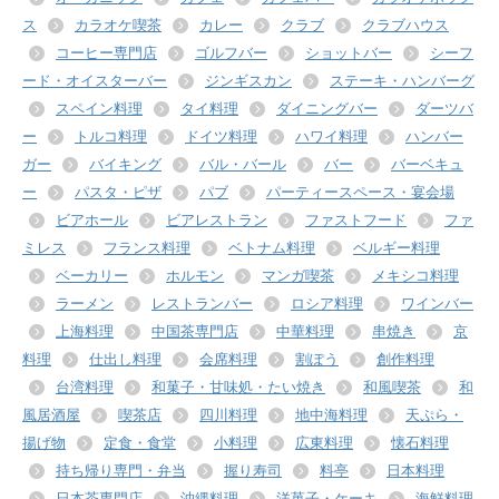
ス
カラオケ喫茶
カレー
クラブ
クラブハウス
コーヒー専門店
ゴルフバー
ショットバー
シーフ
ード・オイスターバー
ジンギスカン
ステーキ・ハンバーグ
スペイン料理
タイ料理
ダイニングバー
ダーツバ
ー
トルコ料理
ドイツ料理
ハワイ料理
ハンバー
ガー
バイキング
バル・バール
バー
バーベキュ
ー
パスタ・ピザ
パブ
パーティースペース・宴会場
ビアホール
ビアレストラン
ファストフード
ファ
ミレス
フランス料理
ベトナム料理
ベルギー料理
ベーカリー
ホルモン
マンガ喫茶
メキシコ料理
ラーメン
レストランバー
ロシア料理
ワインバー
上海料理
中国茶専門店
中華料理
串焼き
京
料理
仕出し料理
会席料理
割ぽう
創作料理
台湾料理
和菓子・甘味処・たい焼き
和風喫茶
和
風居酒屋
喫茶店
四川料理
地中海料理
天ぷら・
揚げ物
定食・食堂
小料理
広東料理
懐石料理
持ち帰り専門・弁当
握り寿司
料亭
日本料理
日本茶専門店
沖縄料理
洋菓子・ケーキ
海鮮料理