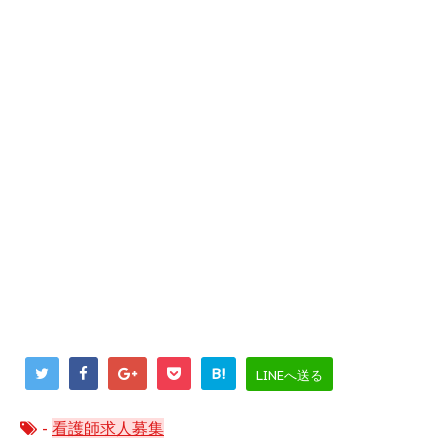
B!
LINEへ送る
-
看護師求人募集