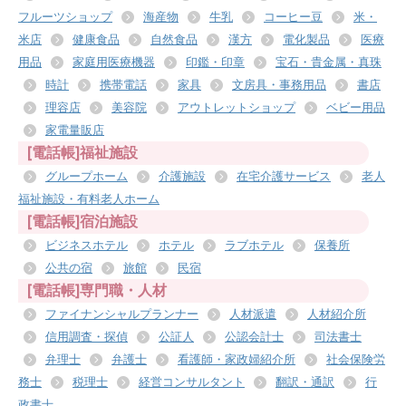
フルーツショップ
海産物
牛乳
コーヒー豆
米・
米店
健康食品
自然食品
漢方
電化製品
医療
用品
家庭用医療機器
印鑑・印章
宝石・貴金属・真珠
時計
携帯電話
家具
文房具・事務用品
書店
理容店
美容院
アウトレットショップ
ベビー用品
家電量販店
[電話帳]福祉施設
グループホーム
介護施設
在宅介護サービス
老人
福祉施設・有料老人ホーム
[電話帳]宿泊施設
ビジネスホテル
ホテル
ラブホテル
保養所
公共の宿
旅館
民宿
[電話帳]専門職・人材
ファイナンシャルプランナー
人材派遣
人材紹介所
信用調査・探偵
公証人
公認会計士
司法書士
弁理士
弁護士
看護師・家政婦紹介所
社会保険労
務士
税理士
経営コンサルタント
翻訳・通訳
行
政書士