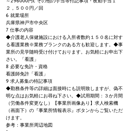
～296000円c その他の手当等付記事項・夜勤手当１
２，５００円／回
6 就業場所
兵庫県神戸市中央区
7 仕事の内容
◆介護老人保健施設における入所者数約１５０名に対す
る看護業務※業務ブランクのある方も歓迎します。◆事
業所の見学随時受け付けております。お気軽にお申出下
さい。「看護」
8 必要な免許・資格
看護師免許「看護」
9 求人募集の特記事項
◆勤務条件等の詳細は面接時にも説明致しますが、偽不
明な点はお気軽にお尋ね下さい。◆試用期間：３か月間
（労働条件変更なし）【事業所画像あり】求人検索機
（画面下）の『事業所情報表示』ボタンからご覧いただ
けます。
参考：事業所周辺地図