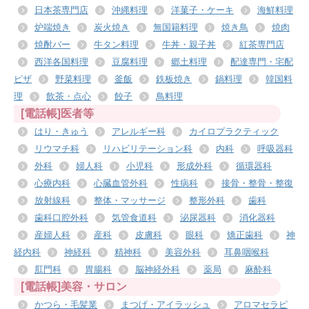
日本茶専門店
沖縄料理
洋菓子・ケーキ
海鮮料理
炉端焼き
炭火焼き
無国籍料理
焼き鳥
焼肉
焼酎バー
牛タン料理
牛丼・親子丼
紅茶専門店
西洋各国料理
豆腐料理
郷土料理
配達専門・宅配
ピザ
野菜料理
釜飯
鉄板焼き
鍋料理
韓国料
理
飲茶・点心
餃子
鳥料理
[電話帳]医者等
はり・きゅう
アレルギー科
カイロプラクティック
リウマチ科
リハビリテーション科
内科
呼吸器科
外科
婦人科
小児科
形成外科
循環器科
心療内科
心臓血管外科
性病科
接骨・整骨・整復
放射線科
整体・マッサージ
整形外科
歯科
歯科口腔外科
気管食道科
泌尿器科
消化器科
産婦人科
産科
皮膚科
眼科
矯正歯科
神
経内科
神経科
精神科
美容外科
耳鼻咽喉科
肛門科
胃腸科
脳神経外科
薬局
麻酔科
[電話帳]美容・サロン
かつら・毛髪業
まつげ・アイラッシュ
アロマセラピ