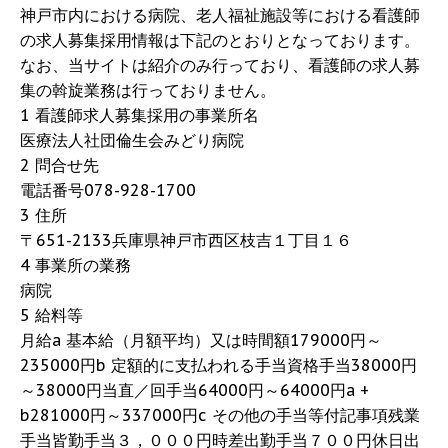
神戸市内における病院、老人福祉施設等における看護師
の求人募集採用情報は下記のとおりとなっております。
なお、当サイトは紹介のみ行っており、看護師の求人募
集の斡旋業務は行っておりません。
1 看護師求人募集採用の事業所名
医療法人社団倫生会みどり病院
2 問合せ先
電話番号078-928-1700
3 住所
〒651-2133兵庫県神戸市西区枝吉１丁目１６
4 事業所の業務
病院
5 給料等
月給a 基本給（月額平均）又は時間額179000円～
235000円b 定額的に支払われる手当資格手当38000円
～38000円当直／回手当64000円～64000円a +
b281000円～337000円c その他の手当等付記事項残業
手当皆勤手当３，０００円時差出勤手当７００円休日出