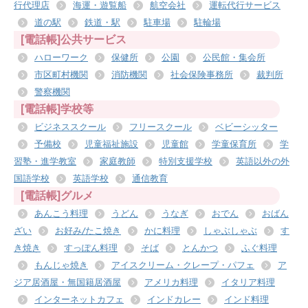
行代理店
海運・遊覧船
航空会社
運転代行サービス
道の駅
鉄道・駅
駐車場
駐輪場
[電話帳]公共サービス
ハローワーク
保健所
公園
公民館・集会所
市区町村機関
消防機関
社会保険事務所
裁判所
警察機関
[電話帳]学校等
ビジネススクール
フリースクール
ベビーシッター
予備校
児童福祉施設
児童館
学童保育所
学
習塾・進学教室
家庭教師
特別支援学校
英語以外の外
国語学校
英語学校
通信教育
[電話帳]グルメ
あんこう料理
うどん
うなぎ
おでん
おばん
ざい
お好み/たこ焼き
かに料理
しゃぶしゃぶ
す
き焼き
すっぽん料理
そば
とんかつ
ふぐ料理
もんじゃ焼き
アイスクリーム・クレープ・パフェ
ア
ジア居酒屋・無国籍居酒屋
アメリカ料理
イタリア料理
インターネットカフェ
インドカレー
インド料理