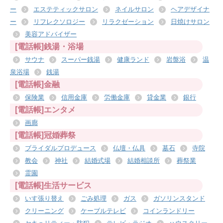
ー
エステティックサロン
ネイルサロン
ヘアデザイナ
ー
リフレクソロジー
リラクゼーション
日焼けサロン
美容アドバイザー
[電話帳]銭湯・浴場
サウナ
スーパー銭湯
健康ランド
岩盤浴
温
泉浴場
銭湯
[電話帳]金融
保険業
信用金庫
労働金庫
貸金業
銀行
[電話帳]エンタメ
画廊
[電話帳]冠婚葬祭
ブライダルプロデュース
仏壇・仏具
墓石
寺院
教会
神社
結婚式場
結婚相談所
葬祭業
霊園
[電話帳]生活サービス
いす張り替え
ごみ処理
ガス
ガソリンスタンド
クリーニング
ケーブルテレビ
コインランドリー