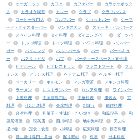
オーガニック
カフェ
カフェバー
カラオケボック
ス
カラオケ喫茶
カレー
クラブ
クラブハウス
コーヒー専門店
ゴルフバー
ショットバー
シーフ
ード・オイスターバー
ジンギスカン
ステーキ・ハンバーグ
スペイン料理
タイ料理
ダイニングバー
ダーツバ
ー
トルコ料理
ドイツ料理
ハワイ料理
ハンバー
ガー
バイキング
バル・バール
バー
バーベキュ
ー
パスタ・ピザ
パブ
パーティースペース・宴会場
ビアホール
ビアレストラン
ファストフード
ファ
ミレス
フランス料理
ベトナム料理
ベルギー料理
ベーカリー
ホルモン
マンガ喫茶
メキシコ料理
ラーメン
レストランバー
ロシア料理
ワインバー
上海料理
中国茶専門店
中華料理
串焼き
京
料理
仕出し料理
会席料理
割ぽう
創作料理
台湾料理
和菓子・甘味処・たい焼き
和風喫茶
和
風居酒屋
喫茶店
四川料理
地中海料理
天ぷら・
揚げ物
定食・食堂
小料理
広東料理
懐石料理
持ち帰り専門・弁当
握り寿司
料亭
日本料理