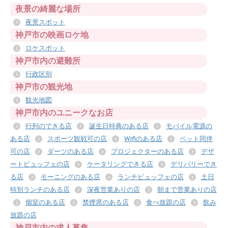
夜景の綺麗な場所
夜景スポット
神戸市の映画ロケ地
ロケスポット
神戸市内の避難所
行政区別
神戸市の観光地
観光地図
神戸市内のユニークなお店
行列のできる店
誕生日特典のある店
モバイル電源の
ある店
スポーツ観戦可の店
Wifiのある店
ペット同伴
可の店
ダーツのある店
プロジェクターのある店
デザ
ートビュッフェの店
ケータリングできる店
デリバリーでき
る店
モーニングのある店
ランチビュッフェの店
土日
特別ランチのある店
深夜営業ありの店
朝まで営業ありの店
個室のある店
禁煙席のある店
食べ放題の店
飲み
放題の店
神戸市内の求人募集