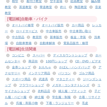
模型
着付け教室
空手道場
絵画教室
編み物
教室
茶道教室
華道教室
釣り
陶芸教室
音楽
教室
[電話帳]自動車・バイク
オートバイ修理
オートバイ販売
カー用品
レッカ
ー
ロードサービス
中古車販売
中古車買い取り
中古部品
教習所
新車販売
板金・塗装
洗車
場
自動車整備
自動車解体
電装品販売・修理
[電話帳]生活関連
コンビニ
スーパー
ディスカウントショップ
ホー
ムセンター
商店街
100円ショップ
CD・DVD・ビデオ
金券ショップ
おもちゃ
かばん・ハンドバッグ
ア
クセサリー
インテリア用品
パソコン
ゴルフ用品
スポーツ用品
武道具
マタニティー
ジーンズショ
ップ
フラワーショップ
メガネ・コンタクトレンズ
リ
サイクルショップ
衣料品店
婦人服・ブティック
子ど
も服・ベビー服
紳士服
学生服・制服
古着・リサイク
ル
呉服・和装小物
下着・ランジェリー
毛皮