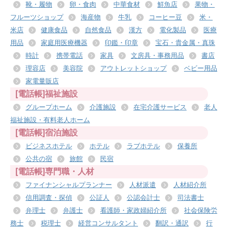
靴・履物
卵・食肉
中華食材
鮮魚店
果物・
フルーツショップ
海産物
牛乳
コーヒー豆
米・
米店
健康食品
自然食品
漢方
電化製品
医療
用品
家庭用医療機器
印鑑・印章
宝石・貴金属・真珠
時計
携帯電話
家具
文房具・事務用品
書店
理容店
美容院
アウトレットショップ
ベビー用品
家電量販店
[電話帳]福祉施設
グループホーム
介護施設
在宅介護サービス
老人
福祉施設・有料老人ホーム
[電話帳]宿泊施設
ビジネスホテル
ホテル
ラブホテル
保養所
公共の宿
旅館
民宿
[電話帳]専門職・人材
ファイナンシャルプランナー
人材派遣
人材紹介所
信用調査・探偵
公証人
公認会計士
司法書士
弁理士
弁護士
看護師・家政婦紹介所
社会保険労
務士
税理士
経営コンサルタント
翻訳・通訳
行