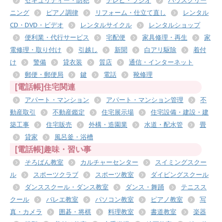
セキュリティー・防犯
テレビ・ラジオ
ハウスクリー
ニング
ピアノ調律
リフォーム・仕立て直し
レンタル
CD・DVD・ビデオ
レンタルサイクル
レンタルショップ
便利業・代行サービス
宅配便
家具修理・再生
家
電修理・取り付け
引越し
新聞
白アリ駆除
着付
け
警備
貸衣装
質店
通信・インターネット
郵便・郵便局
鍵
電話
靴修理
[電話帳]住宅関連
アパート・マンション
アパート・マンション管理
不
動産取引
不動産鑑定
住宅展示場
住宅設備・建設・建
築工事
住宅販売
外構・造園業
水道・配水管
畳
貸家
風呂釜・浴槽
[電話帳]趣味・習い事
そろばん教室
カルチャーセンター
スイミングスクー
ル
スポーツクラブ
スポーツ教室
ダイビングスクール
ダンススクール・ダンス教室
ダンス・舞踊
テニスス
クール
バレエ教室
パソコン教室
ピアノ教室
写
真・カメラ
囲碁・将棋
料理教室
書道教室
楽器