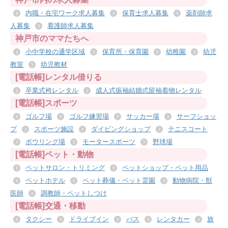
内職・在宅ワーク求人募集
保育士求人募集
薬剤師求
人募集
看護師求人募集
神戸市のママたちへ
小中学校の通学区域
保育所・保育園
幼稚園
幼児
教室
幼児教材
[電話帳]レンタル借りる
卒業式袴レンタル
成人式振袖結婚式留袖着物レンタル
[電話帳]スポーツ
ゴルフ場
ゴルフ練習場
サッカー場
サーフショッ
プ
スポーツ施設
ダイビングショップ
テニスコート
ボウリング場
モータースポーツ
野球場
[電話帳]ペット・動物
ペットサロン・トリミング
ペットショップ・ペット用品
ペットホテル
ペット葬儀・ペット霊園
動物病院・獣
医師
調教師・ペットしつけ
[電話帳]交通・移動
タクシー
ドライブイン
バス
レンタカー
旅