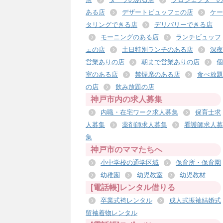
ある店
デザートビュッフェの店
ケー
タリングできる店
デリバリーできる店
モーニングのある店
ランチビュッフ
ェの店
土日特別ランチのある店
深夜
営業ありの店
朝まで営業ありの店
個
室のある店
禁煙席のある店
食べ放題
の店
飲み放題の店
神戸市内の求人募集
内職・在宅ワーク求人募集
保育士求
人募集
薬剤師求人募集
看護師求人募
集
神戸市のママたちへ
小中学校の通学区域
保育所・保育園
幼稚園
幼児教室
幼児教材
[電話帳]レンタル借りる
卒業式袴レンタル
成人式振袖結婚式
留袖着物レンタル