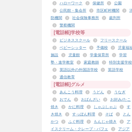
ハローワーク
保健所
公園
公民館・集会所
市区町村機関
防機関
社会保険事務所
裁判所
警察機関
[電話帳]学校等
ビジネススクール
フリースクール
ベビーシッター
予備校
児童福
施設
児童館
学童保育所
学習
塾・進学教室
家庭教師
特別支援学校
英語以外の外国語学校
英語学校
通信教育
[電話帳]グルメ
あんこう料理
うどん
うなぎ
おでん
おばんざい
お好み/たこ
焼き
かに料理
しゃぶしゃぶ
す
き焼き
すっぽん料理
そば
とん
かつ
ふぐ料理
もんじゃ焼き
ア
イスクリーム・クレープ・パフェ
アジア