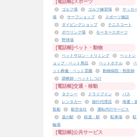
[電話帳]スポーツ
ゴルフ場
ゴルフ練習場
サッカ
場
サーフショップ
スポーツ施設
ダイビングショップ
テニスコート
ボウリング場
モータースポーツ
野球場
[電話帳]ペット・動物
ペットサロン・トリミング
ペットシ
ョップ・ペット用品
ペットホテル
ペ
ット葬儀・ペット霊園
動物病院・獣医師
調教師・ペットしつけ
[電話帳]交通・移動
タクシー
ドライブイン
バス
レンタカー
旅行代理店
海運・
覧船
航空会社
運転代行サービス
道の駅
鉄道・駅
駐車場
駐
輪場
[電話帳]公共サービス