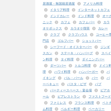
居酒屋・無国籍居酒屋
アメリカ料理
イタリア料理
インターネットカフェ
インドカレー
インド料理
オー
ニック
カフェ
カフェバー
カラ
オケボックス
カラオケ喫茶
カレー
クラブ
クラブハウス
コーヒー
門店
ゴルフバー
ショットバー
シーフード・オイスターバー
ジンギ
スカン
ステーキ・ハンバーグ
スペイ
ン料理
タイ料理
ダイニングバー
ダーツバー
トルコ料理
ドイツ
理
ハワイ料理
ハンバーガー
バ
イキング
バル・バール
バー
バ
ーベキュー
パスタ・ピザ
パブ
パーティースペース・宴会場
ビアホ
ール
ビアレストラン
ファストフード
ファミレス
フランス料理
ベト
ム料理
ベルギー料理
ベーカリー