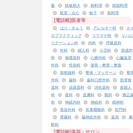
飯
鉄板焼き
鍋料理
韓国料理
飲茶・点心
餃子
鳥料理
[電話帳]医者等
はり・きゅう
アレルギー科
カ
ロプラクティック
リウマチ科
リハビ
リテーション科
内科
呼吸器科
外科
婦人科
小児科
形成外
科
循環器科
心療内科
心臓血管
外科
性病科
接骨・整骨・整復
放射線科
整体・マッサージ
整
外科
歯科
歯科口腔外科
気管食
道科
泌尿器科
消化器科
産婦人
科
産科
皮膚科
眼科
矯正
科
神経内科
神経科
精神科
美容外科
耳鼻咽喉科
肛門科
胃腸科
脳神経外科
薬局
麻
酔科
[電話帳]美容・サロン