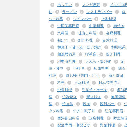
ホルモン
マンガ喫茶
メキシコ
理
ラーメン
レストランバー
ロ
シア料理
ワインバー
上海料理
中国茶専門店
中華料理
串焼き
京料理
仕出し料理
会席料理
割ぽう
創作料理
台湾料理
和菓子・甘味処・たい焼き
和風喫茶
和風居酒屋
喫茶店
四川料理
地中海料理
天ぷら・揚げ物
定
食・食堂
小料理
広東料理
懐石
料理
持ち帰り専門・弁当
握り寿司
料亭
日本料理
日本茶専門店
沖縄料理
洋菓子・ケーキ
海鮮
理
炉端焼き
炭火焼き
無国籍料
理
焼き鳥
焼肉
焼酎バー
タン料理
牛丼・親子丼
紅茶専門店
西洋各国料理
豆腐料理
郷土料
配達専門・宅配ピザ
野菜料理