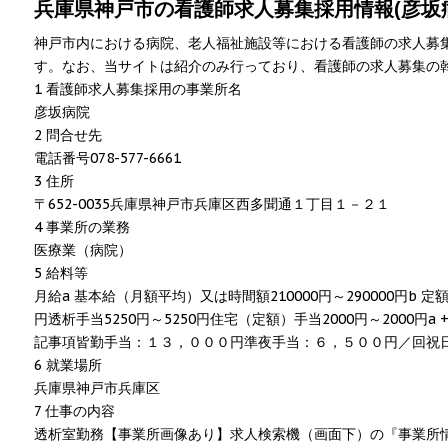
兵庫県神戸市の看護師求人募集採用情報(彦坂病院
神戸市内における病院、老人福祉施設等における看護師の求人募
す。なお、当サイトは紹介のみ行っており、看護師の求人募集の
1 看護師求人募集採用の事業所名
彦坂病院
2 問合せ先
電話番号078-577-6661
3 住所
〒652-0035兵庫県神戸市兵庫区西多聞通１丁目１－２１
4 事業所の業務
医療業（病院）
5 給料等
月給a 基本給（月額平均）又は時間額210000円～290000円b 定
円透析手当5250円～5250円住宅（定額）手当2000円～2000円a + 
記事項皆勤手当：１３，０００円準夜手当：６，５００円／回祝
6 就業場所
兵庫県神戸市兵庫区
7 仕事の内容
透析室勤務【事業所画像あり】求人検索機（画面下）の『事業所