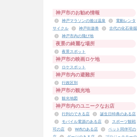
神戸市のお勧め情報
神戸マラソンの後は温泉
電動レンタ
サイクル
神戸街遊券
古代の化石発掘
神戸市内の飛び地
夜景の綺麗な場所
夜景スポット
神戸市の映画ロケ地
ロケスポット
神戸市内の避難所
行政区別
神戸市の観光地
観光地図
神戸市内のユニークなお店
行列のできる店
誕生日特典のある店
モバイル電源のある店
スポーツ観戦
可の店
Wifiのある店
ペット同伴可の
店
ダーツのある店
プロジェクターの