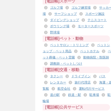
[電話帳]スポーツ
ゴルフ場
ゴルフ練習場
サッカ
場
サーフショップ
スポーツ施設
ダイビングショップ
テニスコート
ボウリング場
モータースポーツ
野球場
[電話帳]ペット・動物
ペットサロン・トリミング
ペットシ
ョップ・ペット用品
ペットホテル
ペ
ット葬儀・ペット霊園
動物病院・獣医師
調教師・ペットしつけ
[電話帳]交通・移動
タクシー
ドライブイン
バス
レンタカー
旅行代理店
海運・
覧船
航空会社
運転代行サービス
道の駅
鉄道・駅
駐車場
駐
輪場
[電話帳]公共サービス