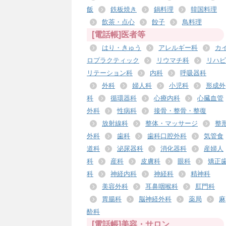
飯
鉄板焼き
鍋料理
韓国料理
飲茶・点心
餃子
鳥料理
[電話帳]医者等
はり・きゅう
アレルギー科
カ
ロプラクティック
リウマチ科
リハビ
リテーション科
内科
呼吸器科
外科
婦人科
小児科
形成外
科
循環器科
心療内科
心臓血管
外科
性病科
接骨・整骨・整復
放射線科
整体・マッサージ
整
外科
歯科
歯科口腔外科
気管食
道科
泌尿器科
消化器科
産婦人
科
産科
皮膚科
眼科
矯正
科
神経内科
神経科
精神科
美容外科
耳鼻咽喉科
肛門科
胃腸科
脳神経外科
薬局
麻
酔科
[電話帳]美容・サロン