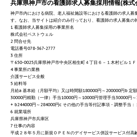
兵庫県神戸市の看護師求人募集採用情報(株式会社
神戸市内における病院、老人福祉施設等における看護師の求人募
す。なお、当サイトは紹介のみ行っており、看護師の求人募集の
1 看護師求人募集採用の事業所名
株式会社ベストウェル
2 問合せ先
電話番号078-367-2777
3 住所
〒650-0025兵庫県神戸市中央区相生町４丁目６－１木村ビル１Ｆ
4 事業所の業務
介護サービス全般
5 給料等
月給a 基本給（月額平均）又は時間額180000円～200000円b 
30000円精勤（一律）手当10000円～10000円管理手当30000円～
+ b244000円～284000円c その他の手当等付記事項・調整
6 就業場所
兵庫県神戸市兵庫区
7 仕事の内容
平成２８年５月に新規ＯＰＥＮのデイサービス併設サービス付高