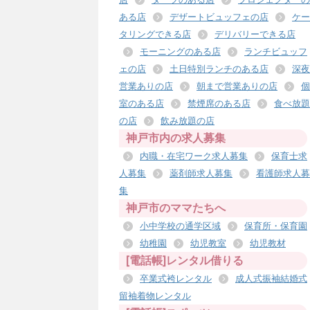
ある店
デザートビュッフェの店
ケー
タリングできる店
デリバリーできる店
モーニングのある店
ランチビュッフ
ェの店
土日特別ランチのある店
深夜
営業ありの店
朝まで営業ありの店
個
室のある店
禁煙席のある店
食べ放題
の店
飲み放題の店
神戸市内の求人募集
内職・在宅ワーク求人募集
保育士求
人募集
薬剤師求人募集
看護師求人募
集
神戸市のママたちへ
小中学校の通学区域
保育所・保育園
幼稚園
幼児教室
幼児教材
[電話帳]レンタル借りる
卒業式袴レンタル
成人式振袖結婚式
留袖着物レンタル