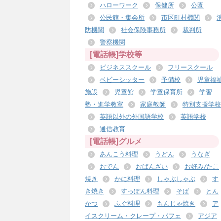
ハローワーク
保健所
公園
公民館・集会所
市区町村機関
防機関
社会保険事務所
裁判所
警察機関
[電話帳]学校等
ビジネススクール
フリースクール
ベビーシッター
予備校
児童福
施設
児童館
学童保育所
学習
塾・進学教室
家庭教師
特別支援学校
英語以外の外国語学校
英語学校
通信教育
[電話帳]グルメ
あんこう料理
うどん
うなぎ
おでん
おばんざい
お好み/たこ
焼き
かに料理
しゃぶしゃぶ
す
き焼き
すっぽん料理
そば
とん
かつ
ふぐ料理
もんじゃ焼き
ア
イスクリーム・クレープ・パフェ
アジア