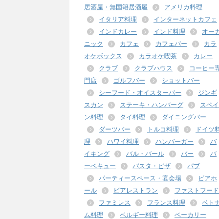
居酒屋・無国籍居酒屋
アメリカ料理
イタリア料理
インターネットカフェ
インドカレー
インド料理
オー
ニック
カフェ
カフェバー
カラ
オケボックス
カラオケ喫茶
カレー
クラブ
クラブハウス
コーヒー
門店
ゴルフバー
ショットバー
シーフード・オイスターバー
ジンギ
スカン
ステーキ・ハンバーグ
スペイ
ン料理
タイ料理
ダイニングバー
ダーツバー
トルコ料理
ドイツ
理
ハワイ料理
ハンバーガー
バ
イキング
バル・バール
バー
バ
ーベキュー
パスタ・ピザ
パブ
パーティースペース・宴会場
ビアホ
ール
ビアレストラン
ファストフード
ファミレス
フランス料理
ベト
ム料理
ベルギー料理
ベーカリー