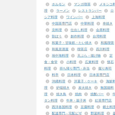
ホルモン
マンガ喫茶
メキシコ
理
ラーメン
レストランバー
ロ
シア料理
ワインバー
上海料理
中国茶専門店
中華料理
串焼き
京料理
仕出し料理
会席料理
割ぽう
創作料理
台湾料理
和菓子・甘味処・たい焼き
和風喫茶
和風居酒屋
喫茶店
四川料理
地中海料理
天ぷら・揚げ物
定
食・食堂
小料理
広東料理
懐石
料理
持ち帰り専門・弁当
握り寿司
料亭
日本料理
日本茶専門店
沖縄料理
洋菓子・ケーキ
海鮮
理
炉端焼き
炭火焼き
無国籍料
理
焼き鳥
焼肉
焼酎バー
タン料理
牛丼・親子丼
紅茶専門店
西洋各国料理
豆腐料理
郷土料
配達専門・宅配ピザ
野菜料理