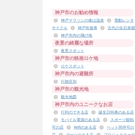
神戸市のお勧め情報
神戸マラソンの後は温泉
電動レンタ
サイクル
神戸街遊券
古代の化石発掘
神戸市内の飛び地
夜景の綺麗な場所
夜景スポット
神戸市の映画ロケ地
ロケスポット
神戸市内の避難所
行政区別
神戸市の観光地
観光地図
神戸市内のユニークなお店
行列のできる店
誕生日特典のある店
モバイル電源のある店
スポーツ観戦
可の店
Wifiのある店
ペット同伴可の
店
ダーツのある店
プロジェクターの