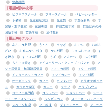
警察機関
[電話帳]学校等
ビジネススクール
フリースクール
ベビーシッター
予備校
児童福祉施設
児童館
学童保育所
学
習塾・進学教室
家庭教師
特別支援学校
英語以外の外
国語学校
英語学校
通信教育
[電話帳]グルメ
あんこう料理
うどん
うなぎ
おでん
おばん
ざい
お好み/たこ焼き
かに料理
しゃぶしゃぶ
す
き焼き
すっぽん料理
そば
とんかつ
ふぐ料理
もんじゃ焼き
アイスクリーム・クレープ・パフェ
ア
ジア居酒屋・無国籍居酒屋
アメリカ料理
イタリア料理
インターネットカフェ
インドカレー
インド料理
オーガニック
カフェ
カフェバー
カラオケボック
ス
カラオケ喫茶
カレー
クラブ
クラブハウス
コーヒー専門店
ゴルフバー
ショットバー
シーフ
ード・オイスターバー
ジンギスカン
ステーキ・ハンバーグ
スペイン料理
タイ料理
ダイニングバー
ダーツバ