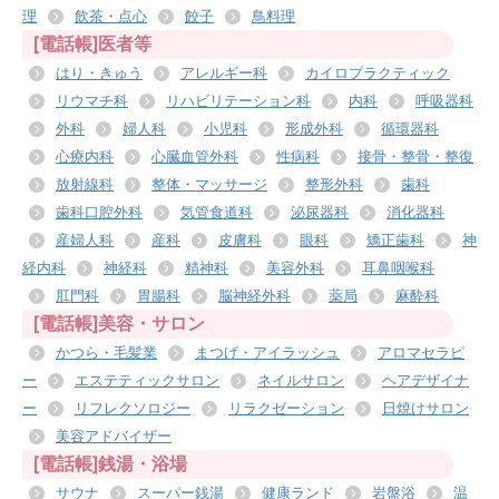
理
飲茶・点心
餃子
鳥料理
[電話帳]医者等
はり・きゅう
アレルギー科
カイロプラクティック
リウマチ科
リハビリテーション科
内科
呼吸器科
外科
婦人科
小児科
形成外科
循環器科
心療内科
心臓血管外科
性病科
接骨・整骨・整復
放射線科
整体・マッサージ
整形外科
歯科
歯科口腔外科
気管食道科
泌尿器科
消化器科
産婦人科
産科
皮膚科
眼科
矯正歯科
神
経内科
神経科
精神科
美容外科
耳鼻咽喉科
肛門科
胃腸科
脳神経外科
薬局
麻酔科
[電話帳]美容・サロン
かつら・毛髪業
まつげ・アイラッシュ
アロマセラピ
ー
エステティックサロン
ネイルサロン
ヘアデザイナ
ー
リフレクソロジー
リラクゼーション
日焼けサロン
美容アドバイザー
[電話帳]銭湯・浴場
サウナ
スーパー銭湯
健康ランド
岩盤浴
温