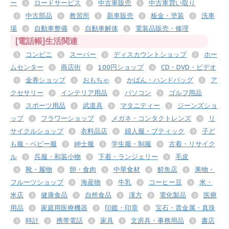
ー
ロードサービス
中古車販売
中古車買い取り
中古部品
教習所
新車販売
板金・塗装
洗車
場
自動車整備
自動車解体
電装品販売・修理
[電話帳]生活関連
コンビニ
スーパー
ディスカウントショップ
ホー
ムセンター
商店街
100円ショップ
CD・DVD・ビデオ
金券ショップ
おもちゃ
かばん・ハンドバッグ
ア
クセサリー
インテリア用品
パソコン
ゴルフ用品
スポーツ用品
武道具
マタニティー
ジーンズショ
ップ
フラワーショップ
メガネ・コンタクトレンズ
リ
サイクルショップ
衣料品店
婦人服・ブティック
子ど
も服・ベビー服
紳士服
学生服・制服
古着・リサイク
ル
呉服・和装小物
下着・ランジェリー
毛皮
靴・履物
卵・食肉
中華食材
鮮魚店
果物・
フルーツショップ
海産物
牛乳
コーヒー豆
米・
米店
健康食品
自然食品
漢方
電化製品
医療
用品
家庭用医療機器
印鑑・印章
宝石・貴金属・真珠
時計
携帯電話
家具
文房具・事務用品
書店