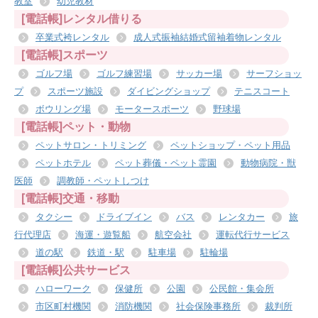
教室
幼児教材
[電話帳]レンタル借りる
卒業式袴レンタル
成人式振袖結婚式留袖着物レンタル
[電話帳]スポーツ
ゴルフ場
ゴルフ練習場
サッカー場
サーフショッ
プ
スポーツ施設
ダイビングショップ
テニスコート
ボウリング場
モータースポーツ
野球場
[電話帳]ペット・動物
ペットサロン・トリミング
ペットショップ・ペット用品
ペットホテル
ペット葬儀・ペット霊園
動物病院・獣
医師
調教師・ペットしつけ
[電話帳]交通・移動
タクシー
ドライブイン
バス
レンタカー
旅
行代理店
海運・遊覧船
航空会社
運転代行サービス
道の駅
鉄道・駅
駐車場
駐輪場
[電話帳]公共サービス
ハローワーク
保健所
公園
公民館・集会所
市区町村機関
消防機関
社会保険事務所
裁判所