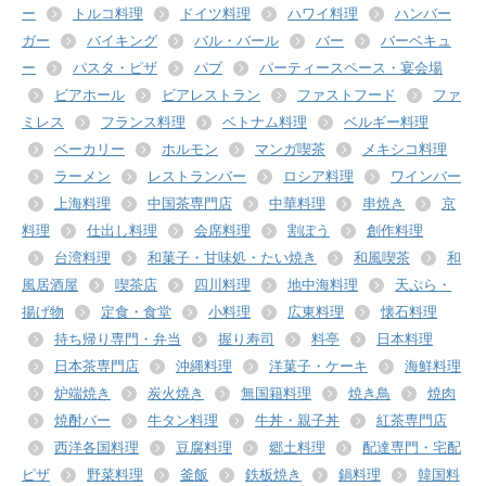
ー
トルコ料理
ドイツ料理
ハワイ料理
ハンバー
ガー
バイキング
バル・バール
バー
バーベキュ
ー
パスタ・ピザ
パブ
パーティースペース・宴会場
ビアホール
ビアレストラン
ファストフード
ファ
ミレス
フランス料理
ベトナム料理
ベルギー料理
ベーカリー
ホルモン
マンガ喫茶
メキシコ料理
ラーメン
レストランバー
ロシア料理
ワインバー
上海料理
中国茶専門店
中華料理
串焼き
京
料理
仕出し料理
会席料理
割ぽう
創作料理
台湾料理
和菓子・甘味処・たい焼き
和風喫茶
和
風居酒屋
喫茶店
四川料理
地中海料理
天ぷら・
揚げ物
定食・食堂
小料理
広東料理
懐石料理
持ち帰り専門・弁当
握り寿司
料亭
日本料理
日本茶専門店
沖縄料理
洋菓子・ケーキ
海鮮料理
炉端焼き
炭火焼き
無国籍料理
焼き鳥
焼肉
焼酎バー
牛タン料理
牛丼・親子丼
紅茶専門店
西洋各国料理
豆腐料理
郷土料理
配達専門・宅配
ピザ
野菜料理
釜飯
鉄板焼き
鍋料理
韓国料