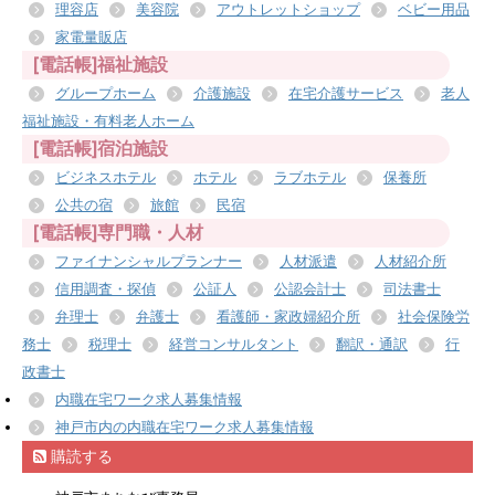
理容店
美容院
アウトレットショップ
ベビー用品
家電量販店
[電話帳]福祉施設
グループホーム
介護施設
在宅介護サービス
老人
福祉施設・有料老人ホーム
[電話帳]宿泊施設
ビジネスホテル
ホテル
ラブホテル
保養所
公共の宿
旅館
民宿
[電話帳]専門職・人材
ファイナンシャルプランナー
人材派遣
人材紹介所
信用調査・探偵
公証人
公認会計士
司法書士
弁理士
弁護士
看護師・家政婦紹介所
社会保険労
務士
税理士
経営コンサルタント
翻訳・通訳
行
政書士
内職在宅ワーク求人募集情報
神戸市内の内職在宅ワーク求人募集情報
購読する