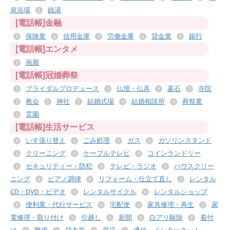
泉浴場
銭湯
[電話帳]金融
保険業
信用金庫
労働金庫
貸金業
銀行
[電話帳]エンタメ
画廊
[電話帳]冠婚葬祭
ブライダルプロデュース
仏壇・仏具
墓石
寺院
教会
神社
結婚式場
結婚相談所
葬祭業
霊園
[電話帳]生活サービス
いす張り替え
ごみ処理
ガス
ガソリンスタンド
クリーニング
ケーブルテレビ
コインランドリー
セキュリティー・防犯
テレビ・ラジオ
ハウスクリー
ニング
ピアノ調律
リフォーム・仕立て直し
レンタル
CD・DVD・ビデオ
レンタルサイクル
レンタルショップ
便利業・代行サービス
宅配便
家具修理・再生
家
電修理・取り付け
引越し
新聞
白アリ駆除
着付