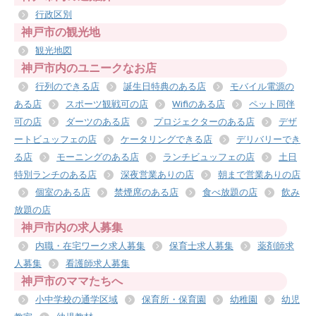
行政区別
神戸市の観光地
観光地図
神戸市内のユニークなお店
行列のできる店
誕生日特典のある店
モバイル電源の
ある店
スポーツ観戦可の店
Wifiのある店
ペット同伴
可の店
ダーツのある店
プロジェクターのある店
デザ
ートビュッフェの店
ケータリングできる店
デリバリーでき
る店
モーニングのある店
ランチビュッフェの店
土日
特別ランチのある店
深夜営業ありの店
朝まで営業ありの店
個室のある店
禁煙席のある店
食べ放題の店
飲み
放題の店
神戸市内の求人募集
内職・在宅ワーク求人募集
保育士求人募集
薬剤師求
人募集
看護師求人募集
神戸市のママたちへ
小中学校の通学区域
保育所・保育園
幼稚園
幼児