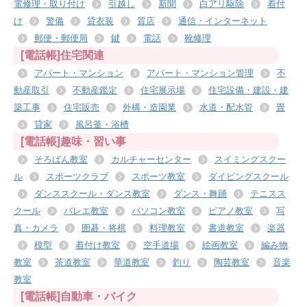
電修理・取り付け
引越し
新聞
白アリ駆除
着付
け
警備
貸衣装
質店
通信・インターネット
郵便・郵便局
鍵
電話
靴修理
[電話帳]住宅関連
アパート・マンション
アパート・マンション管理
不
動産取引
不動産鑑定
住宅展示場
住宅設備・建設・建
築工事
住宅販売
外構・造園業
水道・配水管
畳
貸家
風呂釜・浴槽
[電話帳]趣味・習い事
そろばん教室
カルチャーセンター
スイミングスクー
ル
スポーツクラブ
スポーツ教室
ダイビングスクール
ダンススクール・ダンス教室
ダンス・舞踊
テニスス
クール
バレエ教室
パソコン教室
ピアノ教室
写
真・カメラ
囲碁・将棋
料理教室
書道教室
楽器
模型
着付け教室
空手道場
絵画教室
編み物
教室
茶道教室
華道教室
釣り
陶芸教室
音楽
教室
[電話帳]自動車・バイク