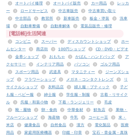
オートバイ修理
オートバイ販売
カー用品
レッカ
ー
ロードサービス
中古車販売
中古車買い取り
中古部品
教習所
新車販売
板金・塗装
洗車
場
自動車整備
自動車解体
電装品販売・修理
[電話帳]生活関連
コンビニ
スーパー
ディスカウントショップ
ホー
ムセンター
商店街
100円ショップ
CD・DVD・ビデオ
金券ショップ
おもちゃ
かばん・ハンドバッグ
ア
クセサリー
インテリア用品
パソコン
ゴルフ用品
スポーツ用品
武道具
マタニティー
ジーンズショ
ップ
フラワーショップ
メガネ・コンタクトレンズ
リ
サイクルショップ
衣料品店
婦人服・ブティック
子ど
も服・ベビー服
紳士服
学生服・制服
古着・リサイク
ル
呉服・和装小物
下着・ランジェリー
毛皮
靴・履物
卵・食肉
中華食材
鮮魚店
果物・
フルーツショップ
海産物
牛乳
コーヒー豆
米・
米店
健康食品
自然食品
漢方
電化製品
医療
用品
家庭用医療機器
印鑑・印章
宝石・貴金属・真珠