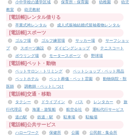
小中学校の通学区域
保育所・保育園
幼稚園
幼児
教室
幼児教材
[電話帳]レンタル借りる
卒業式袴レンタル
成人式振袖結婚式留袖着物レンタル
[電話帳]スポーツ
ゴルフ場
ゴルフ練習場
サッカー場
サーフショッ
プ
スポーツ施設
ダイビングショップ
テニスコート
ボウリング場
モータースポーツ
野球場
[電話帳]ペット・動物
ペットサロン・トリミング
ペットショップ・ペット用品
ペットホテル
ペット葬儀・ペット霊園
動物病院・獣
医師
調教師・ペットしつけ
[電話帳]交通・移動
タクシー
ドライブイン
バス
レンタカー
旅
行代理店
海運・遊覧船
航空会社
運転代行サービス
道の駅
鉄道・駅
駐車場
駐輪場
[電話帳]公共サービス
ハローワーク
保健所
公園
公民館・集会所