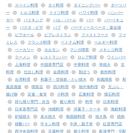
スペイン料理
タイ料理
ダイニングバー
ダーツバ
ー
トルコ料理
ドイツ料理
ハワイ料理
ハンバー
ガー
バイキング
バル・バール
バー
バーベキュ
ー
パスタ・ピザ
パブ
パーティースペース・宴会場
ビアホール
ビアレストラン
ファストフード
ファ
ミレス
フランス料理
ベトナム料理
ベルギー料理
ベーカリー
ホルモン
マンガ喫茶
メキシコ料理
ラーメン
レストランバー
ロシア料理
ワインバー
上海料理
中国茶専門店
中華料理
串焼き
京
料理
仕出し料理
会席料理
割ぽう
創作料理
台湾料理
和菓子・甘味処・たい焼き
和風喫茶
和
風居酒屋
喫茶店
四川料理
地中海料理
天ぷら・
揚げ物
定食・食堂
小料理
広東料理
懐石料理
持ち帰り専門・弁当
握り寿司
料亭
日本料理
日本茶専門店
沖縄料理
洋菓子・ケーキ
海鮮料理
炉端焼き
炭火焼き
無国籍料理
焼き鳥
焼肉
焼酎バー
牛タン料理
牛丼・親子丼
紅茶専門店
西洋各国料理
豆腐料理
郷土料理
配達専門・宅配