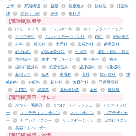
ピザ
野菜料理
釜飯
鉄板焼き
鍋料理
韓国料
理
飲茶・点心
餃子
鳥料理
[電話帳]医者等
はり・きゅう
アレルギー科
カイロプラクティック
リウマチ科
リハビリテーション科
内科
呼吸器科
外科
婦人科
小児科
形成外科
循環器科
心療内科
心臓血管外科
性病科
接骨・整骨・整復
放射線科
整体・マッサージ
整形外科
歯科
歯科口腔外科
気管食道科
泌尿器科
消化器科
産婦人科
産科
皮膚科
眼科
矯正歯科
神
経内科
神経科
精神科
美容外科
耳鼻咽喉科
肛門科
胃腸科
脳神経外科
薬局
麻酔科
[電話帳]美容・サロン
かつら・毛髪業
まつげ・アイラッシュ
アロマセラピ
ー
エステティックサロン
ネイルサロン
ヘアデザイナ
ー
リフレクソロジー
リラクゼーション
日焼けサロン
美容アドバイザー
[電話帳]銭湯・浴場