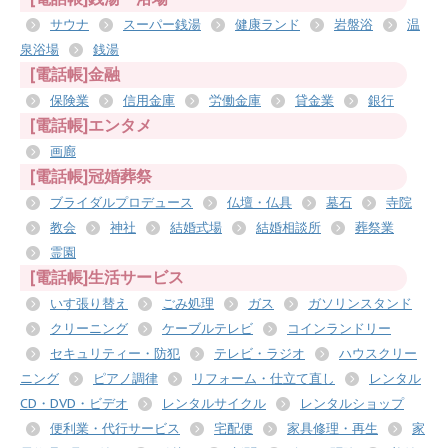
サウナ
スーパー銭湯
健康ランド
岩盤浴
温
泉浴場
銭湯
[電話帳]金融
保険業
信用金庫
労働金庫
貸金業
銀行
[電話帳]エンタメ
画廊
[電話帳]冠婚葬祭
ブライダルプロデュース
仏壇・仏具
墓石
寺院
教会
神社
結婚式場
結婚相談所
葬祭業
霊園
[電話帳]生活サービス
いす張り替え
ごみ処理
ガス
ガソリンスタンド
クリーニング
ケーブルテレビ
コインランドリー
セキュリティー・防犯
テレビ・ラジオ
ハウスクリー
ニング
ピアノ調律
リフォーム・仕立て直し
レンタル
CD・DVD・ビデオ
レンタルサイクル
レンタルショップ
便利業・代行サービス
宅配便
家具修理・再生
家