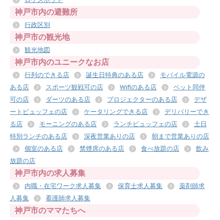
神戸市内の避難所
行政区別
神戸市の観光地
観光地図
神戸市内のユニークなお店
行列のできる店
誕生日特典のある店
モバイル電源の
ある店
スポーツ観戦可の店
Wifiのある店
ペット同伴
可の店
ダーツのある店
プロジェクターのある店
デザ
ートビュッフェの店
ケータリングできる店
デリバリーでき
る店
モーニングのある店
ランチビュッフェの店
土日
特別ランチのある店
深夜営業ありの店
朝まで営業ありの店
個室のある店
禁煙席のある店
食べ放題の店
飲み
放題の店
神戸市内の求人募集
内職・在宅ワーク求人募集
保育士求人募集
薬剤師求
人募集
看護師求人募集
神戸市のママたちへ