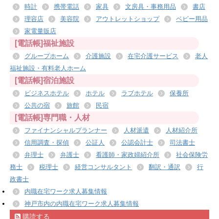
時計
携帯電話
家具
文房具・事務用品
書店
理容店
美容院
アウトレットショップ
ベビー用品
家電量販店
[電話帳]福祉施設
グループホーム
介護施設
在宅介護サービス
老人
福祉施設・有料老人ホーム
[電話帳]宿泊施設
ビジネスホテル
ホテル
ラブホテル
保養所
公共の宿
旅館
民宿
[電話帳]専門職・人材
ファイナンシャルプランナー
人材派遣
人材紹介所
信用調査・探偵
公証人
公認会計士
司法書士
弁理士
弁護士
看護師・家政婦紹介所
社会保険労
務士
税理士
経営コンサルタント
翻訳・通訳
行
政書士
内職在宅ワーク求人募集情報
神戸市内の内職在宅ワーク求人募集情報
購読する