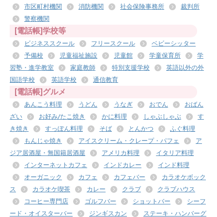
市区町村機関
消防機関
社会保険事務所
裁判所
警察機関
[電話帳]学校等
ビジネススクール
フリースクール
ベビーシッター
予備校
児童福祉施設
児童館
学童保育所
学
習塾・進学教室
家庭教師
特別支援学校
英語以外の外
国語学校
英語学校
通信教育
[電話帳]グルメ
あんこう料理
うどん
うなぎ
おでん
おばん
ざい
お好み/たこ焼き
かに料理
しゃぶしゃぶ
す
き焼き
すっぽん料理
そば
とんかつ
ふぐ料理
もんじゃ焼き
アイスクリーム・クレープ・パフェ
ア
ジア居酒屋・無国籍居酒屋
アメリカ料理
イタリア料理
インターネットカフェ
インドカレー
インド料理
オーガニック
カフェ
カフェバー
カラオケボック
ス
カラオケ喫茶
カレー
クラブ
クラブハウス
コーヒー専門店
ゴルフバー
ショットバー
シーフ
ード・オイスターバー
ジンギスカン
ステーキ・ハンバーグ