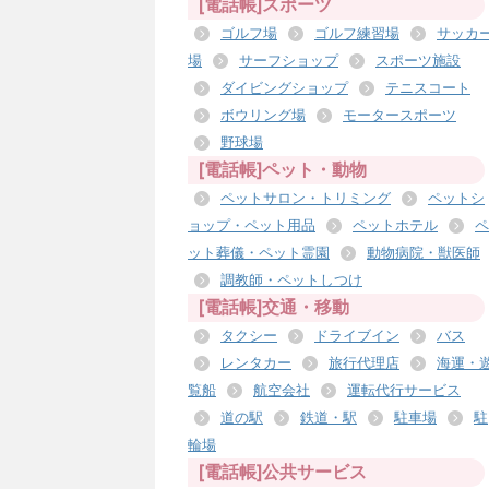
[電話帳]スポーツ
ゴルフ場
ゴルフ練習場
サッカ
場
サーフショップ
スポーツ施設
ダイビングショップ
テニスコート
ボウリング場
モータースポーツ
野球場
[電話帳]ペット・動物
ペットサロン・トリミング
ペットシ
ョップ・ペット用品
ペットホテル
ペ
ット葬儀・ペット霊園
動物病院・獣医師
調教師・ペットしつけ
[電話帳]交通・移動
タクシー
ドライブイン
バス
レンタカー
旅行代理店
海運・
覧船
航空会社
運転代行サービス
道の駅
鉄道・駅
駐車場
駐
輪場
[電話帳]公共サービス