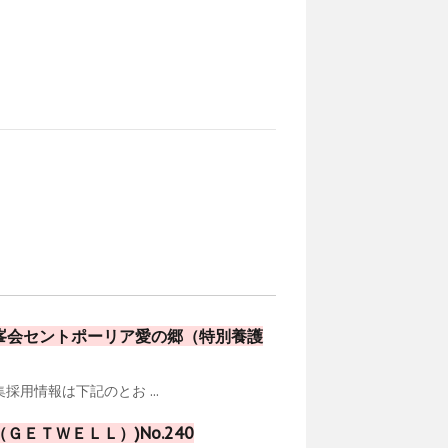
峯会セントポーリア愛の郷（特別養護
用情報は下記のとお ...
ＥＴＷＥＬＬ）)No.240