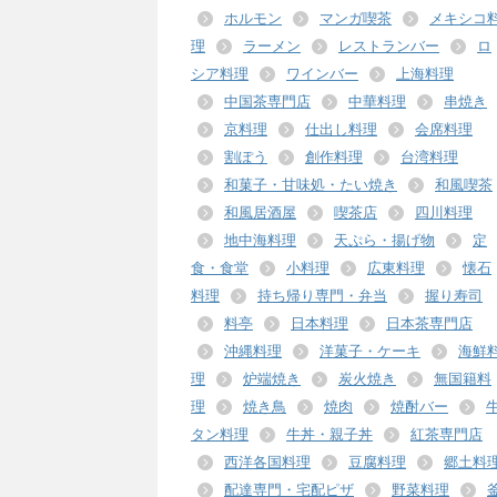
ホルモン
マンガ喫茶
メキシコ
理
ラーメン
レストランバー
ロ
シア料理
ワインバー
上海料理
中国茶専門店
中華料理
串焼き
京料理
仕出し料理
会席料理
割ぽう
創作料理
台湾料理
和菓子・甘味処・たい焼き
和風喫茶
和風居酒屋
喫茶店
四川料理
地中海料理
天ぷら・揚げ物
定
食・食堂
小料理
広東料理
懐石
料理
持ち帰り専門・弁当
握り寿司
料亭
日本料理
日本茶専門店
沖縄料理
洋菓子・ケーキ
海鮮
理
炉端焼き
炭火焼き
無国籍料
理
焼き鳥
焼肉
焼酎バー
タン料理
牛丼・親子丼
紅茶専門店
西洋各国料理
豆腐料理
郷土料
配達専門・宅配ピザ
野菜料理