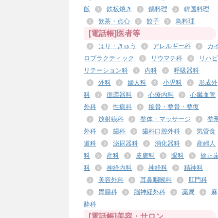
飯
鉄板焼き
鍋料理
韓国料理
飲茶・点心
餃子
鳥料理
[電話帳]医者等
はり・きゅう
アレルギー科
カ
ロプラクティック
リウマチ科
リハビ
リテーション科
内科
呼吸器科
外科
婦人科
小児科
形成外
科
循環器科
心療内科
心臓血管
外科
性病科
接骨・整骨・整復
放射線科
整体・マッサージ
整
外科
歯科
歯科口腔外科
気管食
道科
泌尿器科
消化器科
産婦人
科
産科
皮膚科
眼科
矯正
科
神経内科
神経科
精神科
美容外科
耳鼻咽喉科
肛門科
胃腸科
脳神経外科
薬局
麻
酔科
[電話帳]美容・サロン