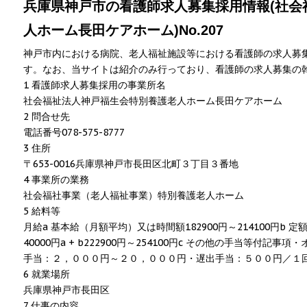
兵庫県神戸市の看護師求人募集採用情報(社会
人ホーム長田ケアホーム)No.207
神戸市内における病院、老人福祉施設等における看護師の求人募
す。なお、当サイトは紹介のみ行っており、看護師の求人募集の
1 看護師求人募集採用の事業所名
社会福祉法人神戸福生会特別養護老人ホーム長田ケアホーム
2 問合せ先
電話番号078-575-8777
3 住所
〒653-0016兵庫県神戸市長田区北町３丁目３番地
4 事業所の業務
社会福社事業（老人福祉事業）特別養護老人ホーム
5 給料等
月給a 基本給（月額平均）又は時間額182900円～214100円b 
40000円a + b222900円～254100円c その他の手当等付
手当：２，０００円～２０，０００円・遅出手当：５００円／１
6 就業場所
兵庫県神戸市長田区
7 仕事の内容