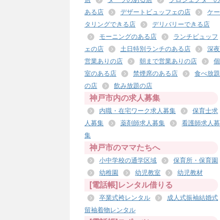
ある店
デザートビュッフェの店
ケー
タリングできる店
デリバリーできる店
モーニングのある店
ランチビュッフ
ェの店
土日特別ランチのある店
深夜
営業ありの店
朝まで営業ありの店
個
室のある店
禁煙席のある店
食べ放題
の店
飲み放題の店
神戸市内の求人募集
内職・在宅ワーク求人募集
保育士求
人募集
薬剤師求人募集
看護師求人募
集
神戸市のママたちへ
小中学校の通学区域
保育所・保育園
幼稚園
幼児教室
幼児教材
[電話帳]レンタル借りる
卒業式袴レンタル
成人式振袖結婚式
留袖着物レンタル