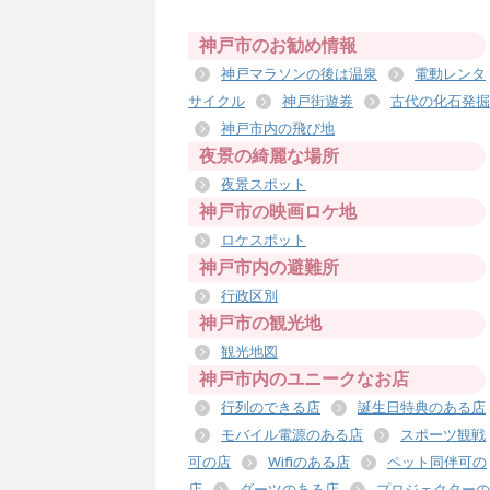
神戸市のお勧め情報
神戸マラソンの後は温泉
電動レンタ
サイクル
神戸街遊券
古代の化石発掘
神戸市内の飛び地
夜景の綺麗な場所
夜景スポット
神戸市の映画ロケ地
ロケスポット
神戸市内の避難所
行政区別
神戸市の観光地
観光地図
神戸市内のユニークなお店
行列のできる店
誕生日特典のある店
モバイル電源のある店
スポーツ観戦
可の店
Wifiのある店
ペット同伴可の
店
ダーツのある店
プロジェクターの