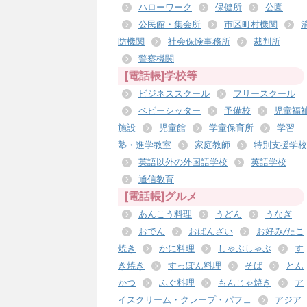
ハローワーク
保健所
公園
公民館・集会所
市区町村機関
防機関
社会保険事務所
裁判所
警察機関
[電話帳]学校等
ビジネススクール
フリースクール
ベビーシッター
予備校
児童福
施設
児童館
学童保育所
学習
塾・進学教室
家庭教師
特別支援学校
英語以外の外国語学校
英語学校
通信教育
[電話帳]グルメ
あんこう料理
うどん
うなぎ
おでん
おばんざい
お好み/たこ
焼き
かに料理
しゃぶしゃぶ
す
き焼き
すっぽん料理
そば
とん
かつ
ふぐ料理
もんじゃ焼き
ア
イスクリーム・クレープ・パフェ
アジア