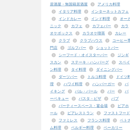
居酒屋・無国籍居酒屋
アメリカ料理
イタリア料理
インターネットカフェ
インドカレー
インド料理
オー
ニック
カフェ
カフェバー
カラ
オケボックス
カラオケ喫茶
カレー
クラブ
クラブハウス
コーヒー
門店
ゴルフバー
ショットバー
シーフード・オイスターバー
ジンギ
スカン
ステーキ・ハンバーグ
スペイ
ン料理
タイ料理
ダイニングバー
ダーツバー
トルコ料理
ドイツ
理
ハワイ料理
ハンバーガー
バ
イキング
バル・バール
バー
バ
ーベキュー
パスタ・ピザ
パブ
パーティースペース・宴会場
ビアホ
ール
ビアレストラン
ファストフード
ファミレス
フランス料理
ベト
ム料理
ベルギー料理
ベーカリー