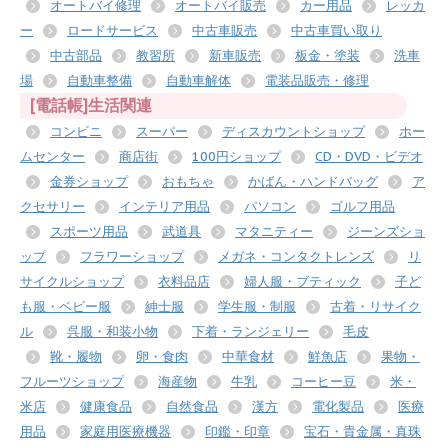
オートバイ修理
オートバイ販売
カー用品
レッカ
ー
ロードサービス
中古車販売
中古車買い取り
中古部品
教習所
新車販売
板金・塗装
洗車
場
自動車整備
自動車解体
電装品販売・修理
[電話帳]生活関連
コンビニ
スーパー
ディスカウントショップ
ホー
ムセンター
商店街
100円ショップ
CD・DVD・ビデオ
金券ショップ
おもちゃ
かばん・ハンドバッグ
ア
クセサリー
インテリア用品
パソコン
ゴルフ用品
スポーツ用品
武道具
マタニティー
ジーンズショ
ップ
フラワーショップ
メガネ・コンタクトレンズ
リ
サイクルショップ
衣料品店
婦人服・ブティック
子ど
も服・ベビー服
紳士服
学生服・制服
古着・リサイク
ル
呉服・和装小物
下着・ランジェリー
毛皮
靴・履物
卵・食肉
中華食材
鮮魚店
果物・
フルーツショップ
海産物
牛乳
コーヒー豆
米・
米店
健康食品
自然食品
漢方
電化製品
医療
用品
家庭用医療機器
印鑑・印章
宝石・貴金属・真珠