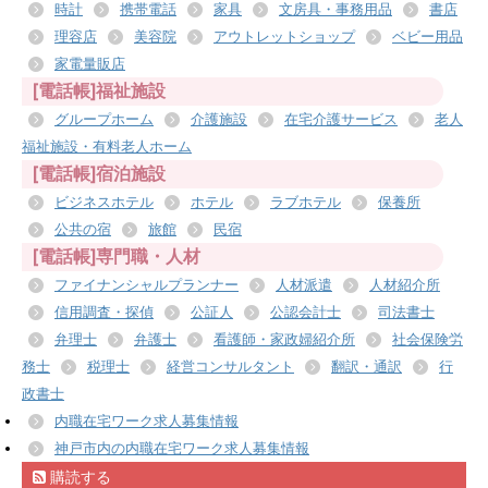
時計
携帯電話
家具
文房具・事務用品
書店
理容店
美容院
アウトレットショップ
ベビー用品
家電量販店
[電話帳]福祉施設
グループホーム
介護施設
在宅介護サービス
老人
福祉施設・有料老人ホーム
[電話帳]宿泊施設
ビジネスホテル
ホテル
ラブホテル
保養所
公共の宿
旅館
民宿
[電話帳]専門職・人材
ファイナンシャルプランナー
人材派遣
人材紹介所
信用調査・探偵
公証人
公認会計士
司法書士
弁理士
弁護士
看護師・家政婦紹介所
社会保険労
務士
税理士
経営コンサルタント
翻訳・通訳
行
政書士
内職在宅ワーク求人募集情報
神戸市内の内職在宅ワーク求人募集情報
購読する