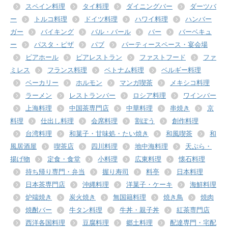
スペイン料理
タイ料理
ダイニングバー
ダーツバ
ー
トルコ料理
ドイツ料理
ハワイ料理
ハンバー
ガー
バイキング
バル・バール
バー
バーベキュ
ー
パスタ・ピザ
パブ
パーティースペース・宴会場
ビアホール
ビアレストラン
ファストフード
ファ
ミレス
フランス料理
ベトナム料理
ベルギー料理
ベーカリー
ホルモン
マンガ喫茶
メキシコ料理
ラーメン
レストランバー
ロシア料理
ワインバー
上海料理
中国茶専門店
中華料理
串焼き
京
料理
仕出し料理
会席料理
割ぽう
創作料理
台湾料理
和菓子・甘味処・たい焼き
和風喫茶
和
風居酒屋
喫茶店
四川料理
地中海料理
天ぷら・
揚げ物
定食・食堂
小料理
広東料理
懐石料理
持ち帰り専門・弁当
握り寿司
料亭
日本料理
日本茶専門店
沖縄料理
洋菓子・ケーキ
海鮮料理
炉端焼き
炭火焼き
無国籍料理
焼き鳥
焼肉
焼酎バー
牛タン料理
牛丼・親子丼
紅茶専門店
西洋各国料理
豆腐料理
郷土料理
配達専門・宅配