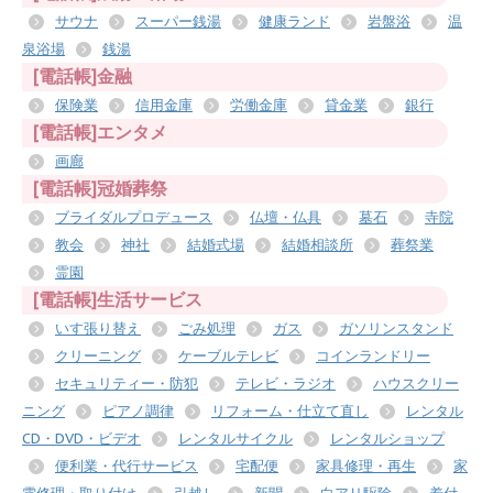
サウナ
スーパー銭湯
健康ランド
岩盤浴
温
泉浴場
銭湯
[電話帳]金融
保険業
信用金庫
労働金庫
貸金業
銀行
[電話帳]エンタメ
画廊
[電話帳]冠婚葬祭
ブライダルプロデュース
仏壇・仏具
墓石
寺院
教会
神社
結婚式場
結婚相談所
葬祭業
霊園
[電話帳]生活サービス
いす張り替え
ごみ処理
ガス
ガソリンスタンド
クリーニング
ケーブルテレビ
コインランドリー
セキュリティー・防犯
テレビ・ラジオ
ハウスクリー
ニング
ピアノ調律
リフォーム・仕立て直し
レンタル
CD・DVD・ビデオ
レンタルサイクル
レンタルショップ
便利業・代行サービス
宅配便
家具修理・再生
家