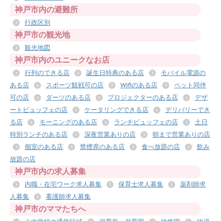
神戸市内の避難所
行政区別
神戸市の観光地
観光地図
神戸市内のユニークなお店
行列のできる店
誕生日特典のある店
モバイル電源の
ある店
スポーツ観戦可の店
Wifiのある店
ペット同伴
可の店
ダーツのある店
プロジェクターのある店
デザ
ートビュッフェの店
ケータリングできる店
デリバリーでき
る店
モーニングのある店
ランチビュッフェの店
土日
特別ランチのある店
深夜営業ありの店
朝まで営業ありの店
個室のある店
禁煙席のある店
食べ放題の店
飲み
放題の店
神戸市内の求人募集
内職・在宅ワーク求人募集
保育士求人募集
薬剤師求
人募集
看護師求人募集
神戸市のママたちへ