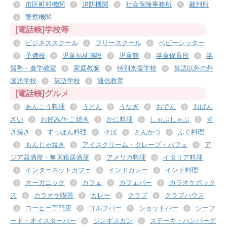
市区町村機関
消防機関
社会保険事務所
裁判所
警察機関
[電話帳]学校等
ビジネススクール
フリースクール
ベビーシッター
予備校
児童福祉施設
児童館
学童保育所
学
習塾・進学教室
家庭教師
特別支援学校
英語以外の外
国語学校
英語学校
通信教育
[電話帳]グルメ
あんこう料理
うどん
うなぎ
おでん
おばん
ざい
お好み/たこ焼き
かに料理
しゃぶしゃぶ
す
き焼き
すっぽん料理
そば
とんかつ
ふぐ料理
もんじゃ焼き
アイスクリーム・クレープ・パフェ
ア
ジア居酒屋・無国籍居酒屋
アメリカ料理
イタリア料理
インターネットカフェ
インドカレー
インド料理
オーガニック
カフェ
カフェバー
カラオケボック
ス
カラオケ喫茶
カレー
クラブ
クラブハウス
コーヒー専門店
ゴルフバー
ショットバー
シーフ
ード・オイスターバー
ジンギスカン
ステーキ・ハンバーグ