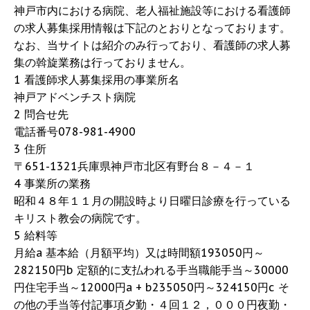
神戸市内における病院、老人福祉施設等における看護師
の求人募集採用情報は下記のとおりとなっております。
なお、当サイトは紹介のみ行っており、看護師の求人募
集の斡旋業務は行っておりません。
1 看護師求人募集採用の事業所名
神戸アドベンチスト病院
2 問合せ先
電話番号078-981-4900
3 住所
〒651-1321兵庫県神戸市北区有野台８－４－１
4 事業所の業務
昭和４８年１１月の開設時より日曜日診療を行っている
キリスト教会の病院です。
5 給料等
月給a 基本給（月額平均）又は時間額193050円～
282150円b 定額的に支払われる手当職能手当～30000
円住宅手当～12000円a + b235050円～324150円c そ
の他の手当等付記事項夕勤・４回１２，０００円夜勤・