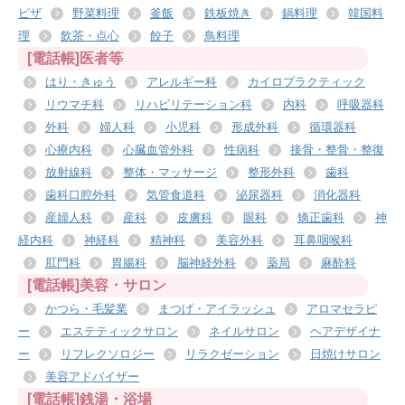
ピザ
野菜料理
釜飯
鉄板焼き
鍋料理
韓国料
理
飲茶・点心
餃子
鳥料理
[電話帳]医者等
はり・きゅう
アレルギー科
カイロプラクティック
リウマチ科
リハビリテーション科
内科
呼吸器科
外科
婦人科
小児科
形成外科
循環器科
心療内科
心臓血管外科
性病科
接骨・整骨・整復
放射線科
整体・マッサージ
整形外科
歯科
歯科口腔外科
気管食道科
泌尿器科
消化器科
産婦人科
産科
皮膚科
眼科
矯正歯科
神
経内科
神経科
精神科
美容外科
耳鼻咽喉科
肛門科
胃腸科
脳神経外科
薬局
麻酔科
[電話帳]美容・サロン
かつら・毛髪業
まつげ・アイラッシュ
アロマセラピ
ー
エステティックサロン
ネイルサロン
ヘアデザイナ
ー
リフレクソロジー
リラクゼーション
日焼けサロン
美容アドバイザー
[電話帳]銭湯・浴場