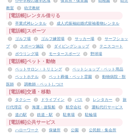
小中学校の通学区域
保育所・保育園
幼稚園
幼児
教室
幼児教材
[電話帳]レンタル借りる
卒業式袴レンタル
成人式振袖結婚式留袖着物レンタル
[電話帳]スポーツ
ゴルフ場
ゴルフ練習場
サッカー場
サーフショッ
プ
スポーツ施設
ダイビングショップ
テニスコート
ボウリング場
モータースポーツ
野球場
[電話帳]ペット・動物
ペットサロン・トリミング
ペットショップ・ペット用品
ペットホテル
ペット葬儀・ペット霊園
動物病院・獣
医師
調教師・ペットしつけ
[電話帳]交通・移動
タクシー
ドライブイン
バス
レンタカー
旅
行代理店
海運・遊覧船
航空会社
運転代行サービス
道の駅
鉄道・駅
駐車場
駐輪場
[電話帳]公共サービス
ハローワーク
保健所
公園
公民館・集会所