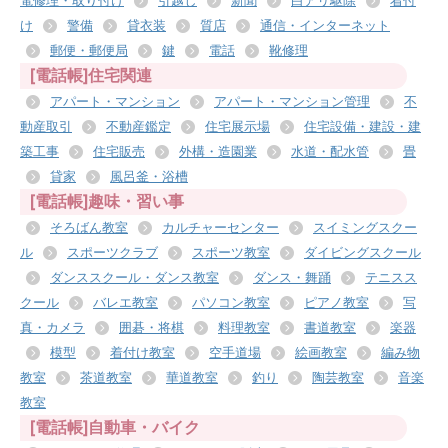
電修理・取り付け
引越し
新聞
白アリ駆除
着付
け
警備
貸衣装
質店
通信・インターネット
郵便・郵便局
鍵
電話
靴修理
[電話帳]住宅関連
アパート・マンション
アパート・マンション管理
不
動産取引
不動産鑑定
住宅展示場
住宅設備・建設・建
築工事
住宅販売
外構・造園業
水道・配水管
畳
貸家
風呂釜・浴槽
[電話帳]趣味・習い事
そろばん教室
カルチャーセンター
スイミングスクー
ル
スポーツクラブ
スポーツ教室
ダイビングスクール
ダンススクール・ダンス教室
ダンス・舞踊
テニスス
クール
バレエ教室
パソコン教室
ピアノ教室
写
真・カメラ
囲碁・将棋
料理教室
書道教室
楽器
模型
着付け教室
空手道場
絵画教室
編み物
教室
茶道教室
華道教室
釣り
陶芸教室
音楽
教室
[電話帳]自動車・バイク