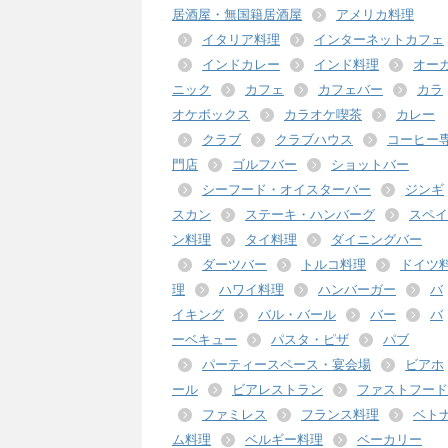
居酒屋・無国籍居酒屋
アメリカ料理
イタリア料理
インターネットカフェ
インドカレー
インド料理
オー
ニック
カフェ
カフェバー
カラ
オケボックス
カラオケ喫茶
カレー
クラブ
クラブハウス
コーヒー
門店
ゴルフバー
ショットバー
シーフード・オイスターバー
ジンギ
スカン
ステーキ・ハンバーグ
スペイ
ン料理
タイ料理
ダイニングバー
ダーツバー
トルコ料理
ドイツ
理
ハワイ料理
ハンバーガー
バ
イキング
バル・バール
バー
バ
ーベキュー
パスタ・ピザ
パブ
パーティースペース・宴会場
ビアホ
ール
ビアレストラン
ファストフード
ファミレス
フランス料理
ベト
ム料理
ベルギー料理
ベーカリー