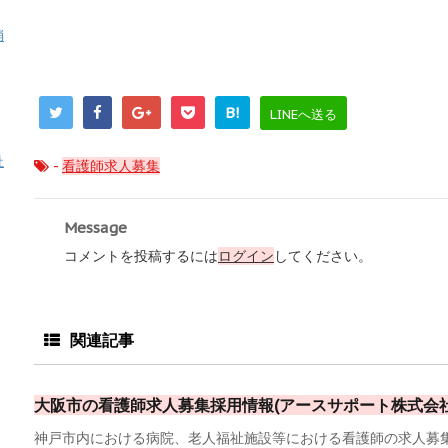
消
B!
LINEへ送る
祉
-
看護師求人募集
Message
コメントを投稿するには
ログイン
してください。
関連記事
大阪市の看護師求人募集採用情報(アースサポート株式会社ア
神戸市内における病院、老人福祉施設等における看護師の求人募集採