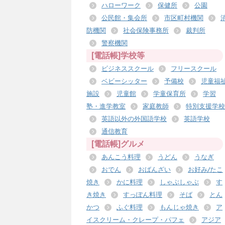
ハローワーク
保健所
公園
公民館・集会所
市区町村機関
防機関
社会保険事務所
裁判所
警察機関
[電話帳]学校等
ビジネススクール
フリースクール
ベビーシッター
予備校
児童福
施設
児童館
学童保育所
学習
塾・進学教室
家庭教師
特別支援学校
英語以外の外国語学校
英語学校
通信教育
[電話帳]グルメ
あんこう料理
うどん
うなぎ
おでん
おばんざい
お好み/たこ
焼き
かに料理
しゃぶしゃぶ
す
き焼き
すっぽん料理
そば
とん
かつ
ふぐ料理
もんじゃ焼き
ア
イスクリーム・クレープ・パフェ
アジア