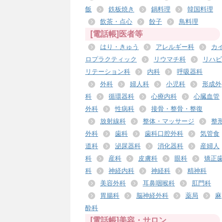
飯
鉄板焼き
鍋料理
韓国料理
飲茶・点心
餃子
鳥料理
[電話帳]医者等
はり・きゅう
アレルギー科
カ
ロプラクティック
リウマチ科
リハビ
リテーション科
内科
呼吸器科
外科
婦人科
小児科
形成外
科
循環器科
心療内科
心臓血管
外科
性病科
接骨・整骨・整復
放射線科
整体・マッサージ
整
外科
歯科
歯科口腔外科
気管食
道科
泌尿器科
消化器科
産婦人
科
産科
皮膚科
眼科
矯正
科
神経内科
神経科
精神科
美容外科
耳鼻咽喉科
肛門科
胃腸科
脳神経外科
薬局
麻
酔科
[電話帳]美容・サロン