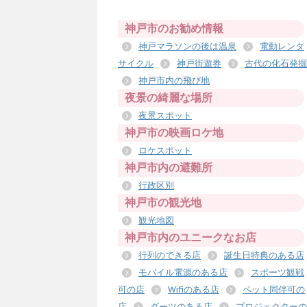
神戸市のお勧め情報
神戸マラソンの後は温泉
電動レンタ
サイクル
神戸街遊券
古代の化石発掘
神戸市内の飛び地
夜景の綺麗な場所
夜景スポット
神戸市の映画ロケ地
ロケスポット
神戸市内の避難所
行政区別
神戸市の観光地
観光地図
神戸市内のユニークなお店
行列のできる店
誕生日特典のある店
モバイル電源のある店
スポーツ観戦
可の店
Wifiのある店
ペット同伴可の
店
ダーツのある店
プロジェクターの