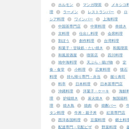
ホルモン
マンガ喫茶
メキシコ
理
ラーメン
レストランバー
ロ
シア料理
ワインバー
上海料理
中国茶専門店
中華料理
串焼き
京料理
仕出し料理
会席料理
割ぽう
創作料理
台湾料理
和菓子・甘味処・たい焼き
和風喫茶
和風居酒屋
喫茶店
四川料理
地中海料理
天ぷら・揚げ物
定
食・食堂
小料理
広東料理
懐石
料理
持ち帰り専門・弁当
握り寿司
料亭
日本料理
日本茶専門店
沖縄料理
洋菓子・ケーキ
海鮮
理
炉端焼き
炭火焼き
無国籍料
理
焼き鳥
焼肉
焼酎バー
タン料理
牛丼・親子丼
紅茶専門店
西洋各国料理
豆腐料理
郷土料
配達専門・宅配ピザ
野菜料理