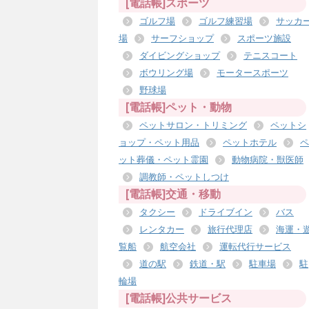
[電話帳]スポーツ
ゴルフ場
ゴルフ練習場
サッカ
場
サーフショップ
スポーツ施設
ダイビングショップ
テニスコート
ボウリング場
モータースポーツ
野球場
[電話帳]ペット・動物
ペットサロン・トリミング
ペットシ
ョップ・ペット用品
ペットホテル
ペ
ット葬儀・ペット霊園
動物病院・獣医師
調教師・ペットしつけ
[電話帳]交通・移動
タクシー
ドライブイン
バス
レンタカー
旅行代理店
海運・
覧船
航空会社
運転代行サービス
道の駅
鉄道・駅
駐車場
駐
輪場
[電話帳]公共サービス