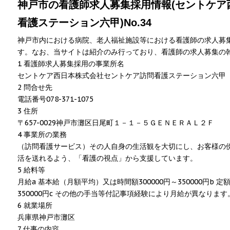
神戸市の看護師求人募集採用情報(セントケア
看護ステーション六甲)No.34
神戸市内における病院、老人福祉施設等における看護師の求人募
す。なお、当サイトは紹介のみ行っており、看護師の求人募集の
1 看護師求人募集採用の事業所名
セントケア西日本株式会社セントケア訪問看護ステーション六甲
2 問合せ先
電話番号078-371-1075
3 住所
〒657-0029神戸市灘区日尾町１－１－５ＧＥＮＥＲＡＬ２Ｆ
4 事業所の業務
（訪問看護サービス）その人自身の生活観を大切にし、お客様の
活を送れるよう、「看護の視点」から支援しています。
5 給料等
月給a 基本給（月額平均）又は時間額300000円～350000円b 定額
350000円c その他の手当等付記事項経験により月給が異なりま
6 就業場所
兵庫県神戸市灘区
7 仕事の内容