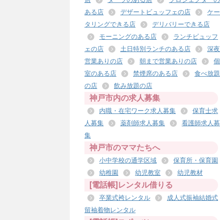
ある店
デザートビュッフェの店
ケー
タリングできる店
デリバリーできる店
モーニングのある店
ランチビュッフ
ェの店
土日特別ランチのある店
深夜
営業ありの店
朝まで営業ありの店
個
室のある店
禁煙席のある店
食べ放題
の店
飲み放題の店
神戸市内の求人募集
内職・在宅ワーク求人募集
保育士求
人募集
薬剤師求人募集
看護師求人募
集
神戸市のママたちへ
小中学校の通学区域
保育所・保育園
幼稚園
幼児教室
幼児教材
[電話帳]レンタル借りる
卒業式袴レンタル
成人式振袖結婚式
留袖着物レンタル