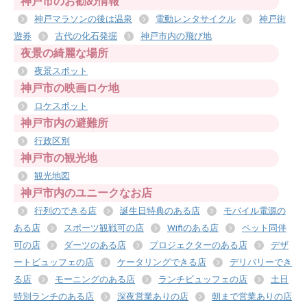
神戸市のお勧め情報
神戸マラソンの後は温泉
電動レンタサイクル
神戸街
遊券
古代の化石発掘
神戸市内の飛び地
夜景の綺麗な場所
夜景スポット
神戸市の映画ロケ地
ロケスポット
神戸市内の避難所
行政区別
神戸市の観光地
観光地図
神戸市内のユニークなお店
行列のできる店
誕生日特典のある店
モバイル電源の
ある店
スポーツ観戦可の店
Wifiのある店
ペット同伴
可の店
ダーツのある店
プロジェクターのある店
デザ
ートビュッフェの店
ケータリングできる店
デリバリーでき
る店
モーニングのある店
ランチビュッフェの店
土日
特別ランチのある店
深夜営業ありの店
朝まで営業ありの店