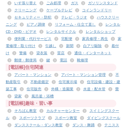
いす張り替え
ごみ処理
ガス
ガソリンスタンド
クリーニング
ケーブルテレビ
コインランドリー
セキュリティー・防犯
テレビ・ラジオ
ハウスクリー
ニング
ピアノ調律
リフォーム・仕立て直し
レンタル
CD・DVD・ビデオ
レンタルサイクル
レンタルショップ
便利業・代行サービス
宅配便
家具修理・再生
家
電修理・取り付け
引越し
新聞
白アリ駆除
着付
け
警備
貸衣装
質店
通信・インターネット
郵便・郵便局
鍵
電話
靴修理
[電話帳]住宅関連
アパート・マンション
アパート・マンション管理
不
動産取引
不動産鑑定
住宅展示場
住宅設備・建設・建
築工事
住宅販売
外構・造園業
水道・配水管
畳
貸家
風呂釜・浴槽
[電話帳]趣味・習い事
そろばん教室
カルチャーセンター
スイミングスクー
ル
スポーツクラブ
スポーツ教室
ダイビングスクール
ダンススクール・ダンス教室
ダンス・舞踊
テニスス