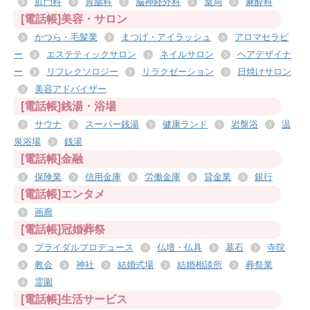
肛門科
胃腸科
脳神経外科
薬局
麻酔科
[電話帳]美容・サロン
かつら・毛髪業
まつげ・アイラッシュ
アロマセラピ
ー
エステティックサロン
ネイルサロン
ヘアデザイナ
ー
リフレクソロジー
リラクゼーション
日焼けサロン
美容アドバイザー
[電話帳]銭湯・浴場
サウナ
スーパー銭湯
健康ランド
岩盤浴
温
泉浴場
銭湯
[電話帳]金融
保険業
信用金庫
労働金庫
貸金業
銀行
[電話帳]エンタメ
画廊
[電話帳]冠婚葬祭
ブライダルプロデュース
仏壇・仏具
墓石
寺院
教会
神社
結婚式場
結婚相談所
葬祭業
霊園
[電話帳]生活サービス