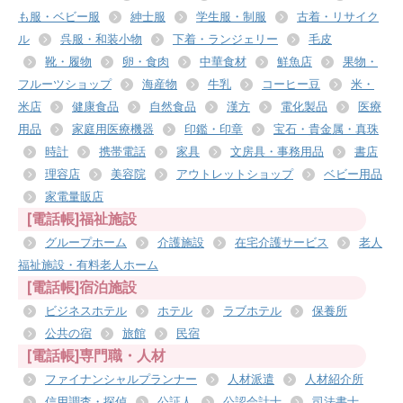
も服・ベビー服
紳士服
学生服・制服
古着・リサイク
ル
呉服・和装小物
下着・ランジェリー
毛皮
靴・履物
卵・食肉
中華食材
鮮魚店
果物・
フルーツショップ
海産物
牛乳
コーヒー豆
米・
米店
健康食品
自然食品
漢方
電化製品
医療
用品
家庭用医療機器
印鑑・印章
宝石・貴金属・真珠
時計
携帯電話
家具
文房具・事務用品
書店
理容店
美容院
アウトレットショップ
ベビー用品
家電量販店
[電話帳]福祉施設
グループホーム
介護施設
在宅介護サービス
老人
福祉施設・有料老人ホーム
[電話帳]宿泊施設
ビジネスホテル
ホテル
ラブホテル
保養所
公共の宿
旅館
民宿
[電話帳]専門職・人材
ファイナンシャルプランナー
人材派遣
人材紹介所
信用調査・探偵
公証人
公認会計士
司法書士