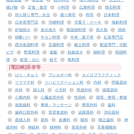
揚げ物
定食・食堂
小料理
広東料理
懐石料理
持ち帰り専門・弁当
握り寿司
料亭
日本料理
日本茶専門店
沖縄料理
洋菓子・ケーキ
海鮮料理
炉端焼き
炭火焼き
無国籍料理
焼き鳥
焼肉
焼酎バー
牛タン料理
牛丼・親子丼
紅茶専門店
西洋各国料理
豆腐料理
郷土料理
配達専門・宅配
ピザ
野菜料理
釜飯
鉄板焼き
鍋料理
韓国料
理
飲茶・点心
餃子
鳥料理
[電話帳]医者等
はり・きゅう
アレルギー科
カイロプラクティック
リウマチ科
リハビリテーション科
内科
呼吸器科
外科
婦人科
小児科
形成外科
循環器科
心療内科
心臓血管外科
性病科
接骨・整骨・整復
放射線科
整体・マッサージ
整形外科
歯科
歯科口腔外科
気管食道科
泌尿器科
消化器科
産婦人科
産科
皮膚科
眼科
矯正歯科
神
経内科
神経科
精神科
美容外科
耳鼻咽喉科