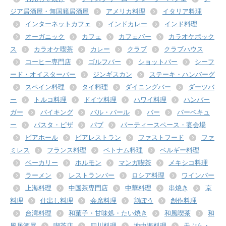
ジア居酒屋・無国籍居酒屋
アメリカ料理
イタリア料理
インターネットカフェ
インドカレー
インド料理
オーガニック
カフェ
カフェバー
カラオケボック
ス
カラオケ喫茶
カレー
クラブ
クラブハウス
コーヒー専門店
ゴルフバー
ショットバー
シーフ
ード・オイスターバー
ジンギスカン
ステーキ・ハンバーグ
スペイン料理
タイ料理
ダイニングバー
ダーツバ
ー
トルコ料理
ドイツ料理
ハワイ料理
ハンバー
ガー
バイキング
バル・バール
バー
バーベキュ
ー
パスタ・ピザ
パブ
パーティースペース・宴会場
ビアホール
ビアレストラン
ファストフード
ファ
ミレス
フランス料理
ベトナム料理
ベルギー料理
ベーカリー
ホルモン
マンガ喫茶
メキシコ料理
ラーメン
レストランバー
ロシア料理
ワインバー
上海料理
中国茶専門店
中華料理
串焼き
京
料理
仕出し料理
会席料理
割ぽう
創作料理
台湾料理
和菓子・甘味処・たい焼き
和風喫茶
和
風居酒屋
喫茶店
四川料理
地中海料理
天ぷら・