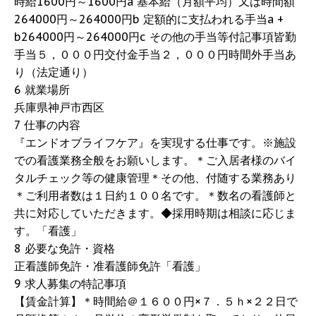
時給1600円～1600円a 基本給（月額平均）又は時間額
264000円～264000円b 定額的に支払われる手当a +
b264000円～264000円c その他の手当等付記事項皆勤
手当５，０００円交付金手当２，０００円時間外手当あ
り（法定通り）
6 就業場所
兵庫県神戸市西区
7 仕事の内容
『エンドオブライフケア』を実現する仕事です。※施設
での看護業務全般をお願いします。＊ご入居者様のバイ
タルチェック等の健康管理＊その他、付随する業務あり
＊ご利用者数は１日約１００名です。＊数名の看護師と
共に対応していただきます。◆採用時期は相談に応じま
す。「看護」
8 必要な免許・資格
正看護師免許・准看護師免許「看護」
9 求人募集の特記事項
【賃金計算】＊時間給＠１６００円×７．５ｈ×２２日で