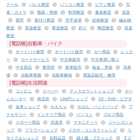
クール
バレエ教室
パソコン教室
ピアノ教室
写
真・カメラ
囲碁・将棋
料理教室
書道教室
楽器
模型
着付け教室
空手道場
絵画教室
編み物
教室
茶道教室
華道教室
釣り
陶芸教室
音楽
教室
[電話帳]自動車・バイク
オートバイ修理
オートバイ販売
カー用品
レッカ
ー
ロードサービス
中古車販売
中古車買い取り
中古部品
教習所
新車販売
板金・塗装
洗車
場
自動車整備
自動車解体
電装品販売・修理
[電話帳]生活関連
コンビニ
スーパー
ディスカウントショップ
ホー
ムセンター
商店街
100円ショップ
CD・DVD・ビデオ
金券ショップ
おもちゃ
かばん・ハンドバッグ
ア
クセサリー
インテリア用品
パソコン
ゴルフ用品
スポーツ用品
武道具
マタニティー
ジーンズショ
ップ
フラワーショップ
メガネ・コンタクトレンズ
リ
サイクルショップ
衣料品店
婦人服・ブティック
子ど