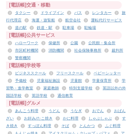
[電話帳]交通・移動
タクシー
ドライブイン
バス
レンタカー
旅
行代理店
海運・遊覧船
航空会社
運転代行サービス
道の駅
鉄道・駅
駐車場
駐輪場
[電話帳]公共サービス
ハローワーク
保健所
公園
公民館・集会所
市区町村機関
消防機関
社会保険事務所
裁判所
警察機関
[電話帳]学校等
ビジネススクール
フリースクール
ベビーシッター
予備校
児童福祉施設
児童館
学童保育所
学
習塾・進学教室
家庭教師
特別支援学校
英語以外の外
国語学校
英語学校
通信教育
[電話帳]グルメ
あんこう料理
うどん
うなぎ
おでん
おばん
ざい
お好み/たこ焼き
かに料理
しゃぶしゃぶ
す
き焼き
すっぽん料理
そば
とんかつ
ふぐ料理
もんじゃ焼き
アイスクリーム・クレープ・パフェ
ア