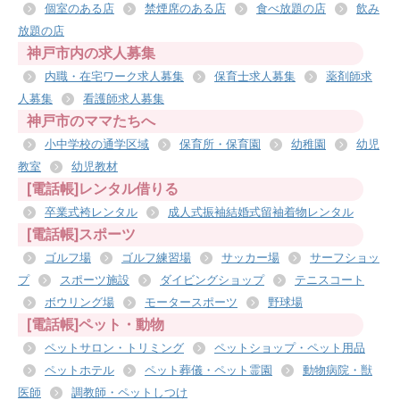
個室のある店
禁煙席のある店
食べ放題の店
飲み
放題の店
神戸市内の求人募集
内職・在宅ワーク求人募集
保育士求人募集
薬剤師求
人募集
看護師求人募集
神戸市のママたちへ
小中学校の通学区域
保育所・保育園
幼稚園
幼児
教室
幼児教材
[電話帳]レンタル借りる
卒業式袴レンタル
成人式振袖結婚式留袖着物レンタル
[電話帳]スポーツ
ゴルフ場
ゴルフ練習場
サッカー場
サーフショッ
プ
スポーツ施設
ダイビングショップ
テニスコート
ボウリング場
モータースポーツ
野球場
[電話帳]ペット・動物
ペットサロン・トリミング
ペットショップ・ペット用品
ペットホテル
ペット葬儀・ペット霊園
動物病院・獣
医師
調教師・ペットしつけ