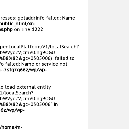
dresses: getaddrinfo failed: Name
public_html/xn-
s.php
on line
1222
/OpenLocalPlatform/V1/localSearch?
bWVyc2VjcmV0Jng9OGU-
8%82&gc=0305006): failed to
o failed: Name or service not
n--7stq7g66z/wp/wp-
 to load external entity
V1/localSearch?
bWVyc2VjcmV0Jng9OGU-
B8%82&gc=0305006" in
66z/wp/wp-
/home/m-