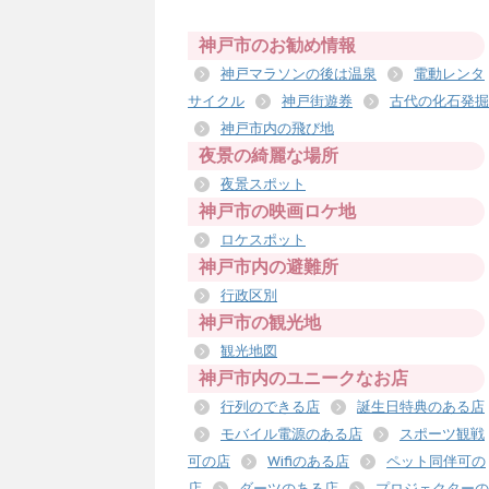
神戸市のお勧め情報
神戸マラソンの後は温泉
電動レンタ
サイクル
神戸街遊券
古代の化石発掘
神戸市内の飛び地
夜景の綺麗な場所
夜景スポット
神戸市の映画ロケ地
ロケスポット
神戸市内の避難所
行政区別
神戸市の観光地
観光地図
神戸市内のユニークなお店
行列のできる店
誕生日特典のある店
モバイル電源のある店
スポーツ観戦
可の店
Wifiのある店
ペット同伴可の
店
ダーツのある店
プロジェクターの