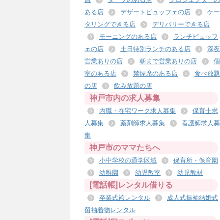
ある店
デザートビュッフェの店
ケー
タリングできる店
デリバリーできる店
モーニングのある店
ランチビュッフ
ェの店
土日特別ランチのある店
深夜
営業ありの店
朝まで営業ありの店
個
室のある店
禁煙席のある店
食べ放題
の店
飲み放題の店
神戸市内の求人募集
内職・在宅ワーク求人募集
保育士求
人募集
薬剤師求人募集
看護師求人募
集
神戸市のママたちへ
小中学校の通学区域
保育所・保育園
幼稚園
幼児教室
幼児教材
[電話帳]レンタル借りる
卒業式袴レンタル
成人式振袖結婚式
留袖着物レンタル