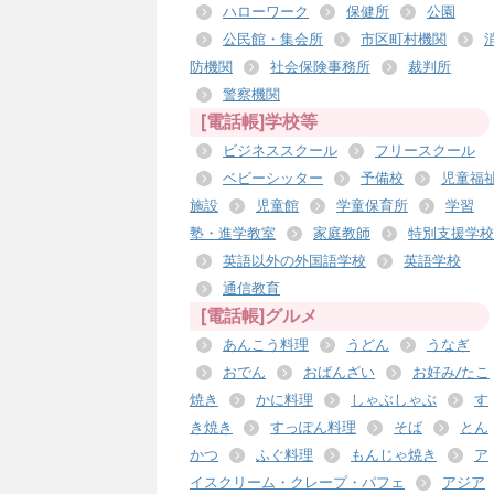
ハローワーク
保健所
公園
公民館・集会所
市区町村機関
防機関
社会保険事務所
裁判所
警察機関
[電話帳]学校等
ビジネススクール
フリースクール
ベビーシッター
予備校
児童福
施設
児童館
学童保育所
学習
塾・進学教室
家庭教師
特別支援学校
英語以外の外国語学校
英語学校
通信教育
[電話帳]グルメ
あんこう料理
うどん
うなぎ
おでん
おばんざい
お好み/たこ
焼き
かに料理
しゃぶしゃぶ
す
き焼き
すっぽん料理
そば
とん
かつ
ふぐ料理
もんじゃ焼き
ア
イスクリーム・クレープ・パフェ
アジア