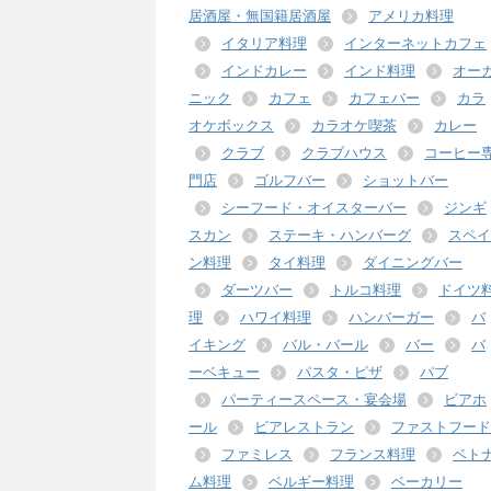
居酒屋・無国籍居酒屋
アメリカ料理
イタリア料理
インターネットカフェ
インドカレー
インド料理
オー
ニック
カフェ
カフェバー
カラ
オケボックス
カラオケ喫茶
カレー
クラブ
クラブハウス
コーヒー
門店
ゴルフバー
ショットバー
シーフード・オイスターバー
ジンギ
スカン
ステーキ・ハンバーグ
スペイ
ン料理
タイ料理
ダイニングバー
ダーツバー
トルコ料理
ドイツ
理
ハワイ料理
ハンバーガー
バ
イキング
バル・バール
バー
バ
ーベキュー
パスタ・ピザ
パブ
パーティースペース・宴会場
ビアホ
ール
ビアレストラン
ファストフード
ファミレス
フランス料理
ベト
ム料理
ベルギー料理
ベーカリー