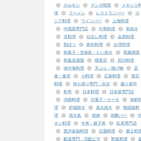
ホルモン
マンガ喫茶
メキシコ
理
ラーメン
レストランバー
ロ
シア料理
ワインバー
上海料理
中国茶専門店
中華料理
串焼き
京料理
仕出し料理
会席料理
割ぽう
創作料理
台湾料理
和菓子・甘味処・たい焼き
和風喫茶
和風居酒屋
喫茶店
四川料理
地中海料理
天ぷら・揚げ物
定
食・食堂
小料理
広東料理
懐石
料理
持ち帰り専門・弁当
握り寿司
料亭
日本料理
日本茶専門店
沖縄料理
洋菓子・ケーキ
海鮮
理
炉端焼き
炭火焼き
無国籍料
理
焼き鳥
焼肉
焼酎バー
タン料理
牛丼・親子丼
紅茶専門店
西洋各国料理
豆腐料理
郷土料
配達専門・宅配ピザ
野菜料理