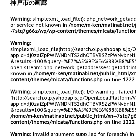
神戸市の画廊
Warning
: simplexml_load_file(): php_network_getad
or service not known in
/home/m-ken/matinabi.net/
-7stq7g66z/wp/wp-content/themes/micata/function
Warning
:
simplexml_load_file(http://search.olp.yahooapis.jp
appid=dj0zaiZpPWlWNDNTS2dhOTBVRSZzPWNvbnN1
&results=100&query=%E7%A5%9E%E6%88%B8%E5%B
open stream: php_network_getaddresses: getaddrinf
known in
/home/m-ken/matinabi.net/public_html/x
content/themes/micata/functions.php
on line
1222
Warning
: simplexml_load_file(): I/O warning : failed
"http://search.olp.yahooapis.jp/OpenLocalPlatform/
appid=dj0zaiZpPWlWNDNTS2dhOTBVRSZzPWNvbnN1
&results=100&query=%E7%A5%9E%E6%88%B8%E5%
/home/m-ken/matinabi.net/public_html/xn--7stq7g
content/themes/micata/functions.php
on line
1222
Warning
: Invalid argument supplied for foreach() in