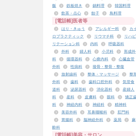
飯
鉄板焼き
鍋料理
韓国料理
飲茶・点心
餃子
鳥料理
[電話帳]医者等
はり・きゅう
アレルギー科
カ
ロプラクティック
リウマチ科
リハビ
リテーション科
内科
呼吸器科
外科
婦人科
小児科
形成外
科
循環器科
心療内科
心臓血管
外科
性病科
接骨・整骨・整復
放射線科
整体・マッサージ
整
外科
歯科
歯科口腔外科
気管食
道科
泌尿器科
消化器科
産婦人
科
産科
皮膚科
眼科
矯正
科
神経内科
神経科
精神科
美容外科
耳鼻咽喉科
肛門科
胃腸科
脳神経外科
薬局
麻
酔科
[電話帳]美容・サロン