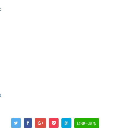
ー
遊
B!
LINEへ送る