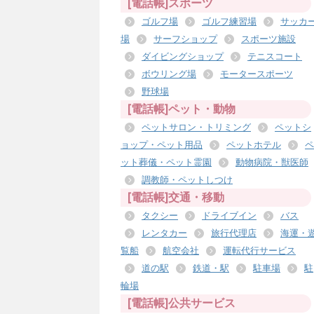
[電話帳]スポーツ
ゴルフ場
ゴルフ練習場
サッカ
場
サーフショップ
スポーツ施設
ダイビングショップ
テニスコート
ボウリング場
モータースポーツ
野球場
[電話帳]ペット・動物
ペットサロン・トリミング
ペットシ
ョップ・ペット用品
ペットホテル
ペ
ット葬儀・ペット霊園
動物病院・獣医師
調教師・ペットしつけ
[電話帳]交通・移動
タクシー
ドライブイン
バス
レンタカー
旅行代理店
海運・
覧船
航空会社
運転代行サービス
道の駅
鉄道・駅
駐車場
駐
輪場
[電話帳]公共サービス