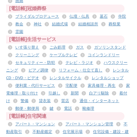
画廊
[電話帳]冠婚葬祭
ブライダルプロデュース
仏壇・仏具
墓石
寺院
教会
神社
結婚式場
結婚相談所
葬祭業
霊園
[電話帳]生活サービス
いす張り替え
ごみ処理
ガス
ガソリンスタンド
クリーニング
ケーブルテレビ
コインランドリー
セキュリティー・防犯
テレビ・ラジオ
ハウスクリー
ニング
ピアノ調律
リフォーム・仕立て直し
レンタル
CD・DVD・ビデオ
レンタルサイクル
レンタルショップ
便利業・代行サービス
宅配便
家具修理・再生
家
電修理・取り付け
引越し
新聞
白アリ駆除
着付
け
警備
貸衣装
質店
通信・インターネット
郵便・郵便局
鍵
電話
靴修理
[電話帳]住宅関連
アパート・マンション
アパート・マンション管理
不
動産取引
不動産鑑定
住宅展示場
住宅設備・建設・建