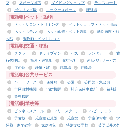
プ
スポーツ施設
ダイビングショップ
テニスコート
ボウリング場
モータースポーツ
野球場
[電話帳]ペット・動物
ペットサロン・トリミング
ペットショップ・ペット用品
ペットホテル
ペット葬儀・ペット霊園
動物病院・獣
医師
調教師・ペットしつけ
[電話帳]交通・移動
タクシー
ドライブイン
バス
レンタカー
旅
行代理店
海運・遊覧船
航空会社
運転代行サービス
道の駅
鉄道・駅
駐車場
駐輪場
[電話帳]公共サービス
ハローワーク
保健所
公園
公民館・集会所
市区町村機関
消防機関
社会保険事務所
裁判所
警察機関
[電話帳]学校等
ビジネススクール
フリースクール
ベビーシッター
予備校
児童福祉施設
児童館
学童保育所
学
習塾・進学教室
家庭教師
特別支援学校
英語以外の外