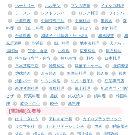
ベーカリー
ホルモン
マンガ喫茶
メキシコ料理
ラーメン
レストランバー
ロシア料理
ワインバー
上海料理
中国茶専門店
中華料理
串焼き
京
料理
仕出し料理
会席料理
割ぽう
創作料理
台湾料理
和菓子・甘味処・たい焼き
和風喫茶
和
風居酒屋
喫茶店
四川料理
地中海料理
天ぷら・
揚げ物
定食・食堂
小料理
広東料理
懐石料理
持ち帰り専門・弁当
握り寿司
料亭
日本料理
日本茶専門店
沖縄料理
洋菓子・ケーキ
海鮮料理
炉端焼き
炭火焼き
無国籍料理
焼き鳥
焼肉
焼酎バー
牛タン料理
牛丼・親子丼
紅茶専門店
西洋各国料理
豆腐料理
郷土料理
配達専門・宅配
ピザ
野菜料理
釜飯
鉄板焼き
鍋料理
韓国料
理
飲茶・点心
餃子
鳥料理
[電話帳]医者等
はり・きゅう
アレルギー科
カイロプラクティック
リウマチ科
リハビリテーション科
内科
呼吸器科
外科
婦人科
小児科
形成外科
循環器科