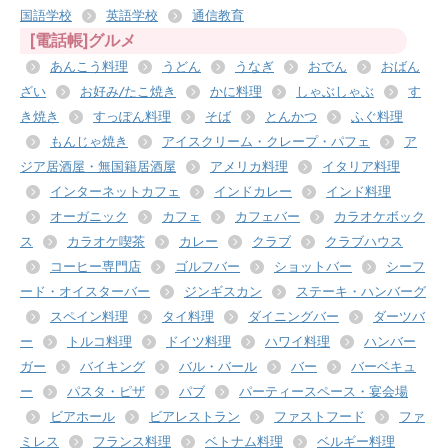
国語学校
英語学校
通信教育
[電話帳]グルメ
あんこう料理
うどん
うなぎ
おでん
おばん
ざい
お好み/たこ焼き
かに料理
しゃぶしゃぶ
す
き焼き
すっぽん料理
そば
とんかつ
ふぐ料理
もんじゃ焼き
アイスクリーム・クレープ・パフェ
ア
ジア居酒屋・無国籍居酒屋
アメリカ料理
イタリア料理
インターネットカフェ
インドカレー
インド料理
オーガニック
カフェ
カフェバー
カラオケボック
ス
カラオケ喫茶
カレー
クラブ
クラブハウス
コーヒー専門店
ゴルフバー
ショットバー
シーフ
ード・オイスターバー
ジンギスカン
ステーキ・ハンバーグ
スペイン料理
タイ料理
ダイニングバー
ダーツバ
ー
トルコ料理
ドイツ料理
ハワイ料理
ハンバー
ガー
バイキング
バル・バール
バー
バーベキュ
ー
パスタ・ピザ
パブ
パーティースペース・宴会場
ビアホール
ビアレストラン
ファストフード
ファ
ミレス
フランス料理
ベトナム料理
ベルギー料理