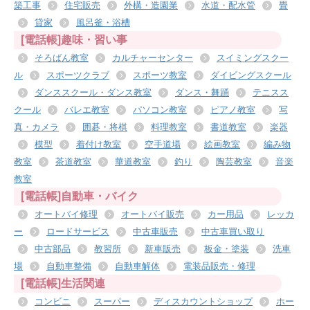
築工事
住宅販売
外構・造園業
水道・配水管
畳
貸家
風呂釜・浴槽
[電話帳]趣味・習い事
そろばん教室
カルチャーセンター
スイミングスクー
ル
スポーツクラブ
スポーツ教室
ダイビングスクール
ダンススクール・ダンス教室
ダンス・舞踊
テニスス
クール
バレエ教室
パソコン教室
ピアノ教室
写
真・カメラ
囲碁・将棋
料理教室
書道教室
楽器
模型
着付け教室
空手道場
絵画教室
編み物
教室
茶道教室
華道教室
釣り
陶芸教室
音楽
教室
[電話帳]自動車・バイク
オートバイ修理
オートバイ販売
カー用品
レッカ
ー
ロードサービス
中古車販売
中古車買い取り
中古部品
教習所
新車販売
板金・塗装
洗車
場
自動車整備
自動車解体
電装品販売・修理
[電話帳]生活関連
コンビニ
スーパー
ディスカウントショップ
ホー