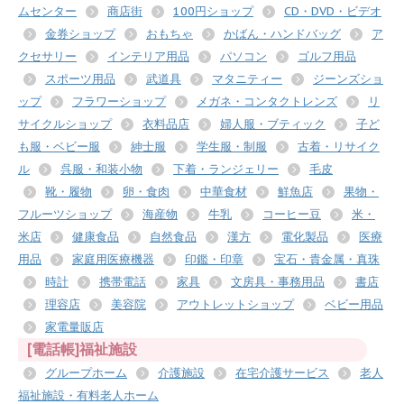
ムセンター
商店街
100円ショップ
CD・DVD・ビデオ
金券ショップ
おもちゃ
かばん・ハンドバッグ
ア
クセサリー
インテリア用品
パソコン
ゴルフ用品
スポーツ用品
武道具
マタニティー
ジーンズショ
ップ
フラワーショップ
メガネ・コンタクトレンズ
リ
サイクルショップ
衣料品店
婦人服・ブティック
子ど
も服・ベビー服
紳士服
学生服・制服
古着・リサイク
ル
呉服・和装小物
下着・ランジェリー
毛皮
靴・履物
卵・食肉
中華食材
鮮魚店
果物・
フルーツショップ
海産物
牛乳
コーヒー豆
米・
米店
健康食品
自然食品
漢方
電化製品
医療
用品
家庭用医療機器
印鑑・印章
宝石・貴金属・真珠
時計
携帯電話
家具
文房具・事務用品
書店
理容店
美容院
アウトレットショップ
ベビー用品
家電量販店
[電話帳]福祉施設
グループホーム
介護施設
在宅介護サービス
老人
福祉施設・有料老人ホーム