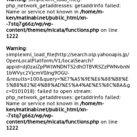
php_network_getaddresses: getaddrinfo failed:
Name or service not known in
/home/m-
ken/matinabi.net/public_html/xn-
-7stq7g66z/wp/wp-
content/themes/micata/functions.php
on line
1222
Warning
:
simplexml_load_file(http://search.olp.yahooapis.jp/
OpenLocalPlatform/V1/localSearch?
appid=dj0zaiZpPWlWNDNTS2dhOTBVRSZzPWNvbnN
1bWVyc2VjcmV0Jng9OGU-
&results=100&query=%E7%A5%9E%E6%88%B8%E
5%B8%82%E4%B8%AD%E5%A4%AE%E5%8C%BA&g
c=0101018): failed to open stream:
php_network_getaddresses: getaddrinfo failed:
Name or service not known in
/home/m-
ken/matinabi.net/public_html/xn-
-7stq7g66z/wp/wp-
content/themes/micata/functions.php
on line
1222