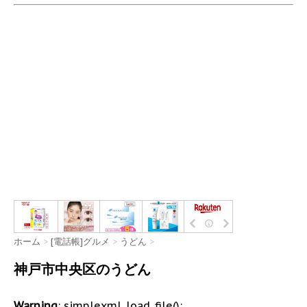
ホーム
>
[電話帳]グルメ
>
うどん
>
神戸市中央区のうどん
Warning
: simplexml_load_file():