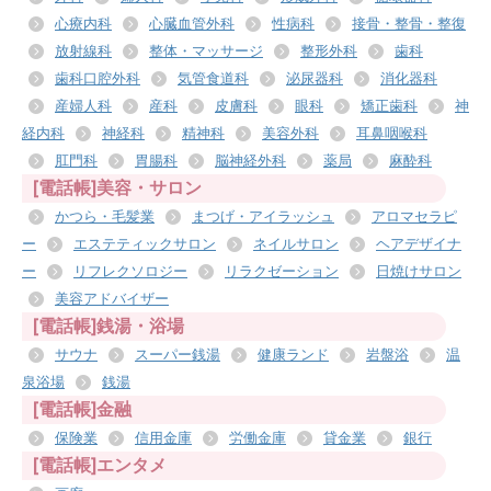
心療内科
心臓血管外科
性病科
接骨・整骨・整復
放射線科
整体・マッサージ
整形外科
歯科
歯科口腔外科
気管食道科
泌尿器科
消化器科
産婦人科
産科
皮膚科
眼科
矯正歯科
神
経内科
神経科
精神科
美容外科
耳鼻咽喉科
肛門科
胃腸科
脳神経外科
薬局
麻酔科
[電話帳]美容・サロン
かつら・毛髪業
まつげ・アイラッシュ
アロマセラピ
ー
エステティックサロン
ネイルサロン
ヘアデザイナ
ー
リフレクソロジー
リラクゼーション
日焼けサロン
美容アドバイザー
[電話帳]銭湯・浴場
サウナ
スーパー銭湯
健康ランド
岩盤浴
温
泉浴場
銭湯
[電話帳]金融
保険業
信用金庫
労働金庫
貸金業
銀行
[電話帳]エンタメ