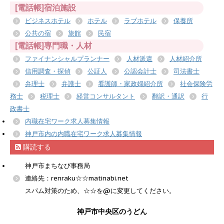
[電話帳]宿泊施設
ビジネスホテル
ホテル
ラブホテル
保養所
公共の宿
旅館
民宿
[電話帳]専門職・人材
ファイナンシャルプランナー
人材派遣
人材紹介所
信用調査・探偵
公証人
公認会計士
司法書士
弁理士
弁護士
看護師・家政婦紹介所
社会保険労
務士
税理士
経営コンサルタント
翻訳・通訳
行
政書士
内職在宅ワーク求人募集情報
神戸市内の内職在宅ワーク求人募集情報
購読する
神戸市まちなび事務局
連絡先：renraku☆☆matinabi.net
スパム対策のため、☆☆を@に変更してください。
神戸市中央区のうどん