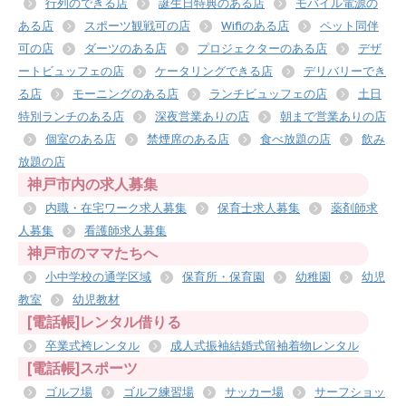
行列のできる店
誕生日特典のある店
モバイル電源の
ある店
スポーツ観戦可の店
Wifiのある店
ペット同伴
可の店
ダーツのある店
プロジェクターのある店
デザ
ートビュッフェの店
ケータリングできる店
デリバリーでき
る店
モーニングのある店
ランチビュッフェの店
土日
特別ランチのある店
深夜営業ありの店
朝まで営業ありの店
個室のある店
禁煙席のある店
食べ放題の店
飲み
放題の店
神戸市内の求人募集
内職・在宅ワーク求人募集
保育士求人募集
薬剤師求
人募集
看護師求人募集
神戸市のママたちへ
小中学校の通学区域
保育所・保育園
幼稚園
幼児
教室
幼児教材
[電話帳]レンタル借りる
卒業式袴レンタル
成人式振袖結婚式留袖着物レンタル
[電話帳]スポーツ
ゴルフ場
ゴルフ練習場
サッカー場
サーフショッ