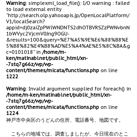
Warning
: simplexml_load_file(): I/O warning : failed
to load external entity
"http://search.olp.yahooapis.jp/OpenLocalPlatform/
V1/localSearch?
appid=dj0zaiZpPWlWNDNTS2dhOTBVRSZzPWNvbnN
1bWVyc2VjcmV0Jng9OGU-
&results=100&query=%E7%A5%9E%E6%88%B8%E
5%B8%82%E4%B8%AD%E5%A4%AE%E5%8C%BA&g
c=0101018" in
/home/m-
ken/matinabi.net/public_html/xn-
-7stq7g66z/wp/wp-
content/themes/micata/functions.php
on line
1222
Warning
: Invalid argument supplied for foreach() in
/home/m-ken/matinabi.net/public_html/xn-
-7stq7g66z/wp/wp-
content/themes/micata/functions.php
on line
1224
神戸市中央区のうどんの住所、電話番号、地図です。
こちらの地域では、調査しましたが、今日現在のとこ