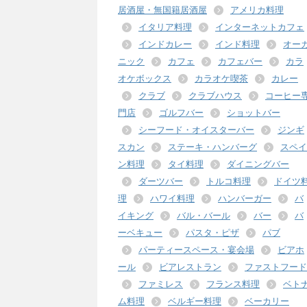
居酒屋・無国籍居酒屋
アメリカ料理
イタリア料理
インターネットカフェ
インドカレー
インド料理
オー
ニック
カフェ
カフェバー
カラ
オケボックス
カラオケ喫茶
カレー
クラブ
クラブハウス
コーヒー
門店
ゴルフバー
ショットバー
シーフード・オイスターバー
ジンギ
スカン
ステーキ・ハンバーグ
スペイ
ン料理
タイ料理
ダイニングバー
ダーツバー
トルコ料理
ドイツ
理
ハワイ料理
ハンバーガー
バ
イキング
バル・バール
バー
バ
ーベキュー
パスタ・ピザ
パブ
パーティースペース・宴会場
ビアホ
ール
ビアレストラン
ファストフード
ファミレス
フランス料理
ベト
ム料理
ベルギー料理
ベーカリー