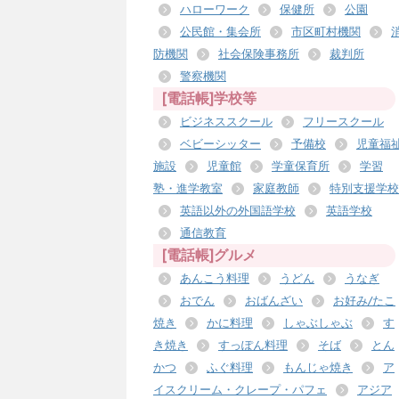
ハローワーク
保健所
公園
公民館・集会所
市区町村機関
防機関
社会保険事務所
裁判所
警察機関
[電話帳]学校等
ビジネススクール
フリースクール
ベビーシッター
予備校
児童福
施設
児童館
学童保育所
学習
塾・進学教室
家庭教師
特別支援学校
英語以外の外国語学校
英語学校
通信教育
[電話帳]グルメ
あんこう料理
うどん
うなぎ
おでん
おばんざい
お好み/たこ
焼き
かに料理
しゃぶしゃぶ
す
き焼き
すっぽん料理
そば
とん
かつ
ふぐ料理
もんじゃ焼き
ア
イスクリーム・クレープ・パフェ
アジア