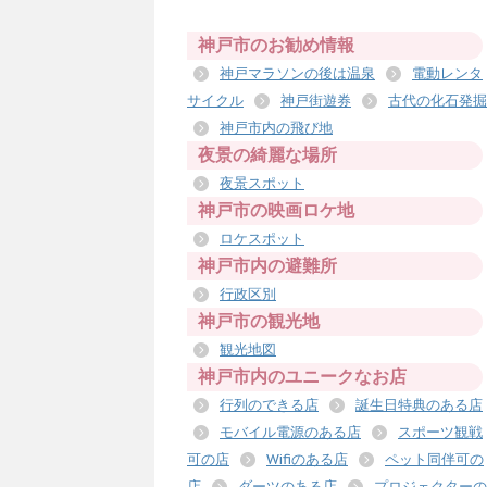
神戸市のお勧め情報
神戸マラソンの後は温泉
電動レンタ
サイクル
神戸街遊券
古代の化石発掘
神戸市内の飛び地
夜景の綺麗な場所
夜景スポット
神戸市の映画ロケ地
ロケスポット
神戸市内の避難所
行政区別
神戸市の観光地
観光地図
神戸市内のユニークなお店
行列のできる店
誕生日特典のある店
モバイル電源のある店
スポーツ観戦
可の店
Wifiのある店
ペット同伴可の
店
ダーツのある店
プロジェクターの