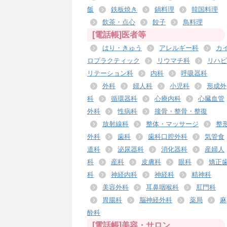
飯
鉄板焼き
鍋料理
韓国料理
飲茶・点心
餃子
鳥料理
[電話帳]医者等
はり・きゅう
アレルギー科
カ
ロプラクティック
リウマチ科
リハビ
リテーション科
内科
呼吸器科
外科
婦人科
小児科
形成外
科
循環器科
心療内科
心臓血管
外科
性病科
接骨・整骨・整復
放射線科
整体・マッサージ
整
外科
歯科
歯科口腔外科
気管食
道科
泌尿器科
消化器科
産婦人
科
産科
皮膚科
眼科
矯正
科
神経内科
神経科
精神科
美容外科
耳鼻咽喉科
肛門科
胃腸科
脳神経外科
薬局
麻
酔科
[電話帳]美容・サロン