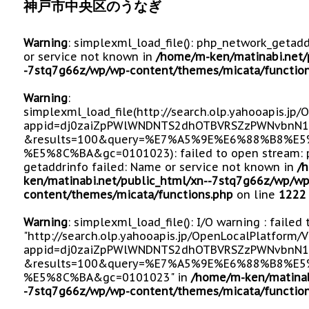
神戸市中央区のうなぎ
Warning
: simplexml_load_file(): php_network_getad
or service not known in
/home/m-ken/matinabi.net/
-7stq7g66z/wp/wp-content/themes/micata/function
Warning
:
simplexml_load_file(http://search.olp.yahooapis.jp
appid=dj0zaiZpPWlWNDNTS2dhOTBVRSZzPWNvbnN1
&results=100&query=%E7%A5%9E%E6%88%B8%
%E5%8C%BA&gc=0101023): failed to open stream: 
getaddrinfo failed: Name or service not known in
/
ken/matinabi.net/public_html/xn--7stq7g66z/wp/wp
content/themes/micata/functions.php
on line
1222
Warning
: simplexml_load_file(): I/O warning : failed
"http://search.olp.yahooapis.jp/OpenLocalPlatform/
appid=dj0zaiZpPWlWNDNTS2dhOTBVRSZzPWNvbnN1
&results=100&query=%E7%A5%9E%E6%88%B8%
%E5%8C%BA&gc=0101023" in
/home/m-ken/matinab
-7stq7g66z/wp/wp-content/themes/micata/function