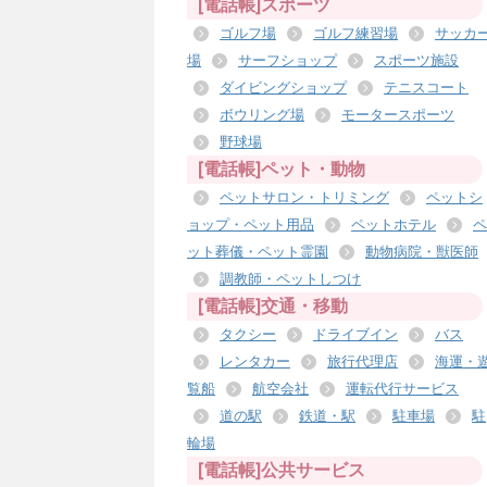
[電話帳]スポーツ
ゴルフ場
ゴルフ練習場
サッカ
場
サーフショップ
スポーツ施設
ダイビングショップ
テニスコート
ボウリング場
モータースポーツ
野球場
[電話帳]ペット・動物
ペットサロン・トリミング
ペットシ
ョップ・ペット用品
ペットホテル
ペ
ット葬儀・ペット霊園
動物病院・獣医師
調教師・ペットしつけ
[電話帳]交通・移動
タクシー
ドライブイン
バス
レンタカー
旅行代理店
海運・
覧船
航空会社
運転代行サービス
道の駅
鉄道・駅
駐車場
駐
輪場
[電話帳]公共サービス