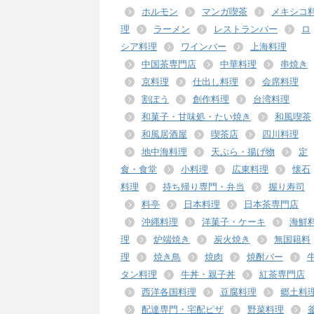
ホルモン
マンガ喫茶
メキシコ
理
ラーメン
レストランバー
ロ
シア料理
ワインバー
上海料理
中国茶専門店
中華料理
串焼き
京料理
仕出し料理
会席料理
割ぽう
創作料理
台湾料理
和菓子・甘味処・たい焼き
和風喫茶
和風居酒屋
喫茶店
四川料理
地中海料理
天ぷら・揚げ物
定
食・食堂
小料理
広東料理
懐石
料理
持ち帰り専門・弁当
握り寿司
料亭
日本料理
日本茶専門店
沖縄料理
洋菓子・ケーキ
海鮮
理
炉端焼き
炭火焼き
無国籍料
理
焼き鳥
焼肉
焼酎バー
タン料理
牛丼・親子丼
紅茶専門店
西洋各国料理
豆腐料理
郷土料
配達専門・宅配ピザ
野菜料理