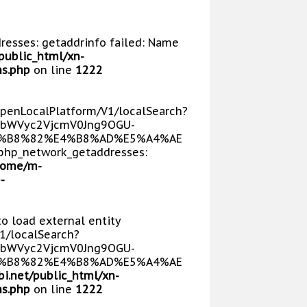
dresses: getaddrinfo failed: Name
public_html/xn-
s.php
on line
1222
/OpenLocalPlatform/V1/localSearch?
bWVyc2VjcmV0Jng9OGU-
E5%B8%82%E4%B8%AD%E5%A4%AE
php_network_getaddresses:
home/m-
-
 to load external entity
V1/localSearch?
bWVyc2VjcmV0Jng9OGU-
E5%B8%82%E4%B8%AD%E5%A4%AE
i.net/public_html/xn-
s.php
on line
1222