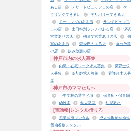
ある店
デザートビュッフェの店
ケー
タリングできる店
デリバリーできる店
モーニングのある店
ランチビュッフ
ェの店
土日特別ランチのある店
深夜
営業ありの店
朝まで営業ありの店
個
室のある店
禁煙席のある店
食べ放題
の店
飲み放題の店
神戸市内の求人募集
内職・在宅ワーク求人募集
保育士求
人募集
薬剤師求人募集
看護師求人募
集
神戸市のママたちへ
小中学校の通学区域
保育所・保育園
幼稚園
幼児教室
幼児教材
[電話帳]レンタル借りる
卒業式袴レンタル
成人式振袖結婚式
留袖着物レンタル