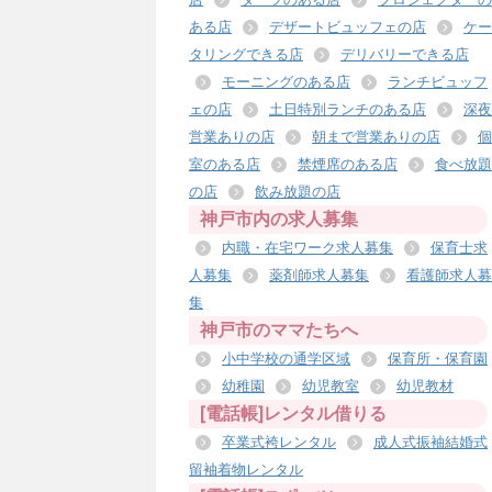
ある店
デザートビュッフェの店
ケー
タリングできる店
デリバリーできる店
モーニングのある店
ランチビュッフ
ェの店
土日特別ランチのある店
深夜
営業ありの店
朝まで営業ありの店
個
室のある店
禁煙席のある店
食べ放題
の店
飲み放題の店
神戸市内の求人募集
内職・在宅ワーク求人募集
保育士求
人募集
薬剤師求人募集
看護師求人募
集
神戸市のママたちへ
小中学校の通学区域
保育所・保育園
幼稚園
幼児教室
幼児教材
[電話帳]レンタル借りる
卒業式袴レンタル
成人式振袖結婚式
留袖着物レンタル