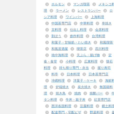
ホルモン
マンガ喫茶
メキシコ
理
ラーメン
レストランバー
ロ
シア料理
ワインバー
上海料理
中国茶専門店
中華料理
串焼き
京料理
仕出し料理
会席料理
割ぽう
創作料理
台湾料理
和菓子・甘味処・たい焼き
和風喫茶
和風居酒屋
喫茶店
四川料理
地中海料理
天ぷら・揚げ物
定
食・食堂
小料理
広東料理
懐石
料理
持ち帰り専門・弁当
握り寿司
料亭
日本料理
日本茶専門店
沖縄料理
洋菓子・ケーキ
海鮮
理
炉端焼き
炭火焼き
無国籍料
理
焼き鳥
焼肉
焼酎バー
タン料理
牛丼・親子丼
紅茶専門店
西洋各国料理
豆腐料理
郷土料
配達専門・宅配ピザ
野菜料理