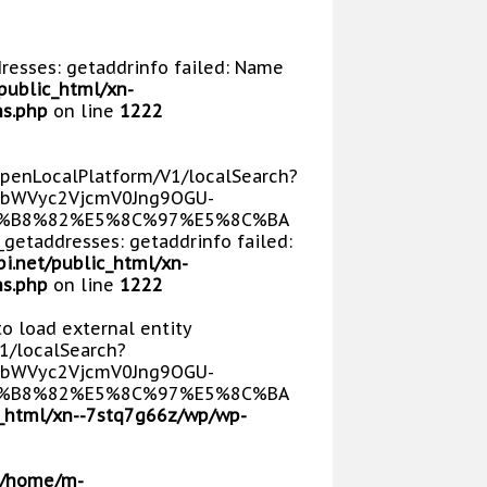
dresses: getaddrinfo failed: Name
public_html/xn-
s.php
on line
1222
/OpenLocalPlatform/V1/localSearch?
bWVyc2VjcmV0Jng9OGU-
E5%B8%82%E5%8C%97%E5%8C%BA
getaddresses: getaddrinfo failed:
i.net/public_html/xn-
s.php
on line
1222
 to load external entity
V1/localSearch?
bWVyc2VjcmV0Jng9OGU-
E5%B8%82%E5%8C%97%E5%8C%BA
_html/xn--7stq7g66z/wp/wp-
/home/m-