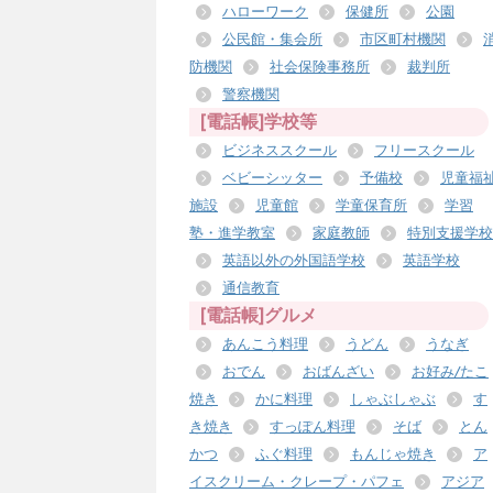
ハローワーク
保健所
公園
公民館・集会所
市区町村機関
防機関
社会保険事務所
裁判所
警察機関
[電話帳]学校等
ビジネススクール
フリースクール
ベビーシッター
予備校
児童福
施設
児童館
学童保育所
学習
塾・進学教室
家庭教師
特別支援学校
英語以外の外国語学校
英語学校
通信教育
[電話帳]グルメ
あんこう料理
うどん
うなぎ
おでん
おばんざい
お好み/たこ
焼き
かに料理
しゃぶしゃぶ
す
き焼き
すっぽん料理
そば
とん
かつ
ふぐ料理
もんじゃ焼き
ア
イスクリーム・クレープ・パフェ
アジア