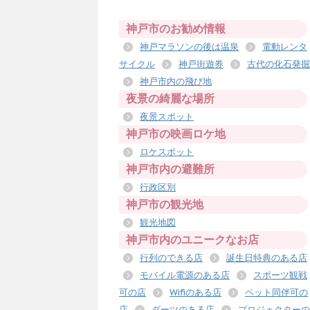
神戸市のお勧め情報
神戸マラソンの後は温泉
電動レンタ
サイクル
神戸街遊券
古代の化石発掘
神戸市内の飛び地
夜景の綺麗な場所
夜景スポット
神戸市の映画ロケ地
ロケスポット
神戸市内の避難所
行政区別
神戸市の観光地
観光地図
神戸市内のユニークなお店
行列のできる店
誕生日特典のある店
モバイル電源のある店
スポーツ観戦
可の店
Wifiのある店
ペット同伴可の
店
ダーツのある店
プロジェクターの