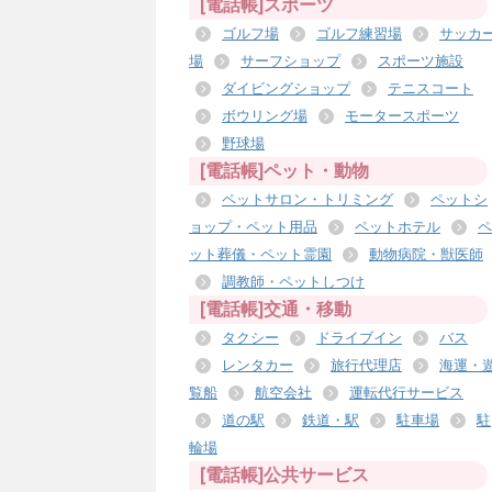
[電話帳]スポーツ
ゴルフ場
ゴルフ練習場
サッカ
場
サーフショップ
スポーツ施設
ダイビングショップ
テニスコート
ボウリング場
モータースポーツ
野球場
[電話帳]ペット・動物
ペットサロン・トリミング
ペットシ
ョップ・ペット用品
ペットホテル
ペ
ット葬儀・ペット霊園
動物病院・獣医師
調教師・ペットしつけ
[電話帳]交通・移動
タクシー
ドライブイン
バス
レンタカー
旅行代理店
海運・
覧船
航空会社
運転代行サービス
道の駅
鉄道・駅
駐車場
駐
輪場
[電話帳]公共サービス