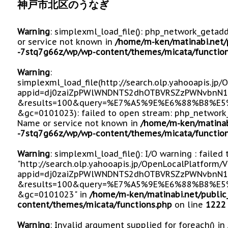
神戸市北区のうなぎ
Warning
: simplexml_load_file(): php_network_getad
or service not known in
/home/m-ken/matinabi.net/
-7stq7g66z/wp/wp-content/themes/micata/function
Warning
:
simplexml_load_file(http://search.olp.yahooapis.jp
appid=dj0zaiZpPWlWNDNTS2dhOTBVRSZzPWNvbnN1
&results=100&query=%E7%A5%9E%E6%88%B8%
&gc=0101023): failed to open stream: php_network_
Name or service not known in
/home/m-ken/matinab
-7stq7g66z/wp/wp-content/themes/micata/function
Warning
: simplexml_load_file(): I/O warning : failed
"http://search.olp.yahooapis.jp/OpenLocalPlatform/
appid=dj0zaiZpPWlWNDNTS2dhOTBVRSZzPWNvbnN1
&results=100&query=%E7%A5%9E%E6%88%B8%
&gc=0101023" in
/home/m-ken/matinabi.net/public
content/themes/micata/functions.php
on line
1222
Warning
: Invalid argument supplied for foreach() in