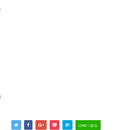
ー
遊
B!
LINEへ送る