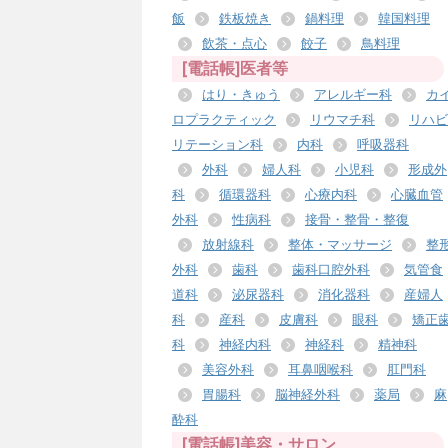
飯
鉄板焼き
鍋料理
韓国料理
飲茶・点心
餃子
鳥料理
[電話帳]医者等
はり・きゅう
アレルギー科
カ
ロプラクティック
リウマチ科
リハビ
リテーション科
内科
呼吸器科
外科
婦人科
小児科
形成外
科
循環器科
心療内科
心臓血管
外科
性病科
接骨・整骨・整復
放射線科
整体・マッサージ
整
外科
歯科
歯科口腔外科
気管食
道科
泌尿器科
消化器科
産婦人
科
産科
皮膚科
眼科
矯正
科
神経内科
神経科
精神科
美容外科
耳鼻咽喉科
肛門科
胃腸科
脳神経外科
薬局
麻
酔科
[電話帳]美容・サロン