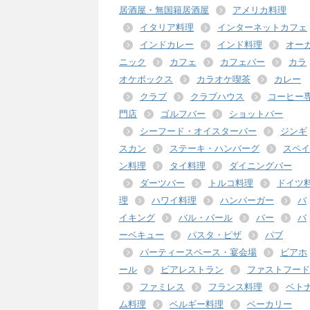
居酒屋・無国籍居酒屋
アメリカ料理
イタリア料理
インターネットカフェ
インドカレー
インド料理
オー
ニック
カフェ
カフェバー
カラ
オケボックス
カラオケ喫茶
カレー
クラブ
クラブハウス
コーヒー
門店
ゴルフバー
ショットバー
シーフード・オイスターバー
ジンギ
スカン
ステーキ・ハンバーグ
スペイ
ン料理
タイ料理
ダイニングバー
ダーツバー
トルコ料理
ドイツ
理
ハワイ料理
ハンバーガー
バ
イキング
バル・バール
バー
バ
ーベキュー
パスタ・ピザ
パブ
パーティースペース・宴会場
ビアホ
ール
ビアレストラン
ファストフード
ファミレス
フランス料理
ベト
ム料理
ベルギー料理
ベーカリー