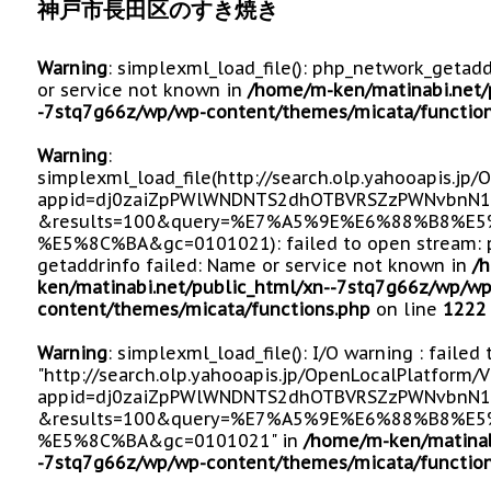
神戸市長田区のすき焼き
Warning
: simplexml_load_file(): php_network_getad
or service not known in
/home/m-ken/matinabi.net/
-7stq7g66z/wp/wp-content/themes/micata/function
Warning
:
simplexml_load_file(http://search.olp.yahooapis.jp
appid=dj0zaiZpPWlWNDNTS2dhOTBVRSZzPWNvbnN1
&results=100&query=%E7%A5%9E%E6%88%B8%
%E5%8C%BA&gc=0101021): failed to open stream: 
getaddrinfo failed: Name or service not known in
/
ken/matinabi.net/public_html/xn--7stq7g66z/wp/wp
content/themes/micata/functions.php
on line
1222
Warning
: simplexml_load_file(): I/O warning : failed
"http://search.olp.yahooapis.jp/OpenLocalPlatform/
appid=dj0zaiZpPWlWNDNTS2dhOTBVRSZzPWNvbnN1
&results=100&query=%E7%A5%9E%E6%88%B8%
%E5%8C%BA&gc=0101021" in
/home/m-ken/matinab
-7stq7g66z/wp/wp-content/themes/micata/function