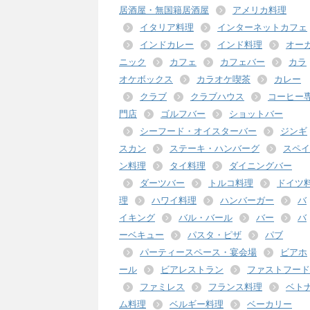
居酒屋・無国籍居酒屋
アメリカ料理
イタリア料理
インターネットカフェ
インドカレー
インド料理
オー
ニック
カフェ
カフェバー
カラ
オケボックス
カラオケ喫茶
カレー
クラブ
クラブハウス
コーヒー
門店
ゴルフバー
ショットバー
シーフード・オイスターバー
ジンギ
スカン
ステーキ・ハンバーグ
スペイ
ン料理
タイ料理
ダイニングバー
ダーツバー
トルコ料理
ドイツ
理
ハワイ料理
ハンバーガー
バ
イキング
バル・バール
バー
バ
ーベキュー
パスタ・ピザ
パブ
パーティースペース・宴会場
ビアホ
ール
ビアレストラン
ファストフード
ファミレス
フランス料理
ベト
ム料理
ベルギー料理
ベーカリー