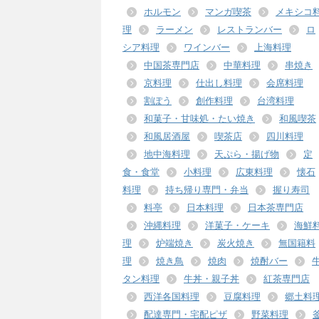
ホルモン
マンガ喫茶
メキシコ
理
ラーメン
レストランバー
ロ
シア料理
ワインバー
上海料理
中国茶専門店
中華料理
串焼き
京料理
仕出し料理
会席料理
割ぽう
創作料理
台湾料理
和菓子・甘味処・たい焼き
和風喫茶
和風居酒屋
喫茶店
四川料理
地中海料理
天ぷら・揚げ物
定
食・食堂
小料理
広東料理
懐石
料理
持ち帰り専門・弁当
握り寿司
料亭
日本料理
日本茶専門店
沖縄料理
洋菓子・ケーキ
海鮮
理
炉端焼き
炭火焼き
無国籍料
理
焼き鳥
焼肉
焼酎バー
タン料理
牛丼・親子丼
紅茶専門店
西洋各国料理
豆腐料理
郷土料
配達専門・宅配ピザ
野菜料理