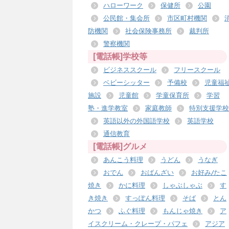
ハローワーク
保健所
公園
公民館・集会所
市区町村機関
防機関
社会保険事務所
裁判所
警察機関
[電話帳]学校等
ビジネススクール
フリースクール
ベビーシッター
予備校
児童福
施設
児童館
学童保育所
学習
塾・進学教室
家庭教師
特別支援学校
英語以外の外国語学校
英語学校
通信教育
[電話帳]グルメ
あんこう料理
うどん
うなぎ
おでん
おばんざい
お好み/たこ
焼き
かに料理
しゃぶしゃぶ
す
き焼き
すっぽん料理
そば
とん
かつ
ふぐ料理
もんじゃ焼き
ア
イスクリーム・クレープ・パフェ
アジア