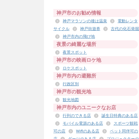
神戸市のお勧め情報
神戸マラソンの後は温泉
電動レンタ
サイクル
神戸街遊券
古代の化石発掘
神戸市内の飛び地
夜景の綺麗な場所
夜景スポット
神戸市の映画ロケ地
ロケスポット
神戸市内の避難所
行政区別
神戸市の観光地
観光地図
神戸市内のユニークなお店
行列のできる店
誕生日特典のある店
モバイル電源のある店
スポーツ観戦
可の店
Wifiのある店
ペット同伴可の
店
ダーツのある店
プロジェクターの