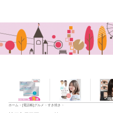
ホーム
>
[電話帳]グルメ
>
すき焼き
>