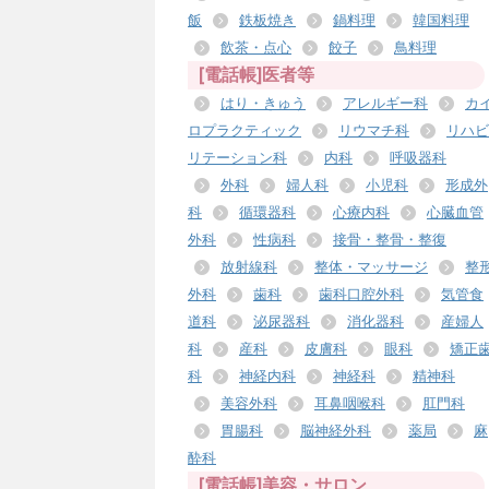
飯
鉄板焼き
鍋料理
韓国料理
飲茶・点心
餃子
鳥料理
[電話帳]医者等
はり・きゅう
アレルギー科
カ
ロプラクティック
リウマチ科
リハビ
リテーション科
内科
呼吸器科
外科
婦人科
小児科
形成外
科
循環器科
心療内科
心臓血管
外科
性病科
接骨・整骨・整復
放射線科
整体・マッサージ
整
外科
歯科
歯科口腔外科
気管食
道科
泌尿器科
消化器科
産婦人
科
産科
皮膚科
眼科
矯正
科
神経内科
神経科
精神科
美容外科
耳鼻咽喉科
肛門科
胃腸科
脳神経外科
薬局
麻
酔科
[電話帳]美容・サロン