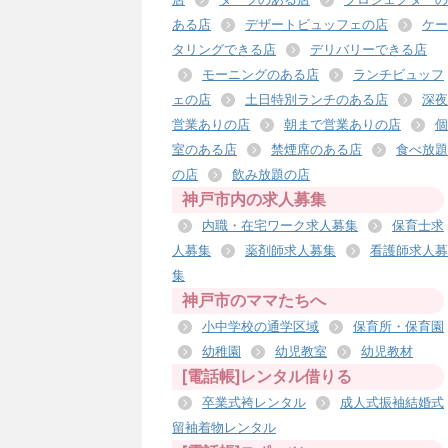
ある店
デザートビュッフェの店
ケー
タリングできる店
デリバリーできる店
モーニングのある店
ランチビュッフ
ェの店
土日特別ランチのある店
深夜
営業ありの店
朝まで営業ありの店
個
室のある店
禁煙席のある店
食べ放題
の店
飲み放題の店
神戸市内の求人募集
内職・在宅ワーク求人募集
保育士求
人募集
薬剤師求人募集
看護師求人募
集
神戸市のママたちへ
小中学校の通学区域
保育所・保育園
幼稚園
幼児教室
幼児教材
[電話帳]レンタル借りる
卒業式袴レンタル
成人式振袖結婚式
留袖着物レンタル