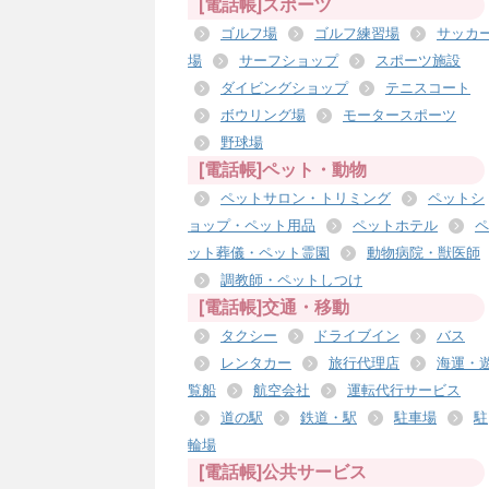
[電話帳]スポーツ
ゴルフ場
ゴルフ練習場
サッカ
場
サーフショップ
スポーツ施設
ダイビングショップ
テニスコート
ボウリング場
モータースポーツ
野球場
[電話帳]ペット・動物
ペットサロン・トリミング
ペットシ
ョップ・ペット用品
ペットホテル
ペ
ット葬儀・ペット霊園
動物病院・獣医師
調教師・ペットしつけ
[電話帳]交通・移動
タクシー
ドライブイン
バス
レンタカー
旅行代理店
海運・
覧船
航空会社
運転代行サービス
道の駅
鉄道・駅
駐車場
駐
輪場
[電話帳]公共サービス