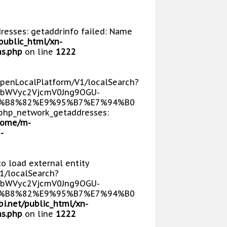
dresses: getaddrinfo failed: Name
public_html/xn-
s.php
on line
1222
/OpenLocalPlatform/V1/localSearch?
bWVyc2VjcmV0Jng9OGU-
E5%B8%82%E9%95%B7%E7%94%B0
php_network_getaddresses:
home/m-
-
 to load external entity
V1/localSearch?
bWVyc2VjcmV0Jng9OGU-
E5%B8%82%E9%95%B7%E7%94%B0
i.net/public_html/xn-
s.php
on line
1222