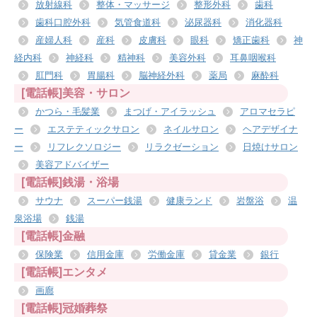
放射線科
整体・マッサージ
整形外科
歯科
歯科口腔外科
気管食道科
泌尿器科
消化器科
産婦人科
産科
皮膚科
眼科
矯正歯科
神
経内科
神経科
精神科
美容外科
耳鼻咽喉科
肛門科
胃腸科
脳神経外科
薬局
麻酔科
[電話帳]美容・サロン
かつら・毛髪業
まつげ・アイラッシュ
アロマセラピ
ー
エステティックサロン
ネイルサロン
ヘアデザイナ
ー
リフレクソロジー
リラクゼーション
日焼けサロン
美容アドバイザー
[電話帳]銭湯・浴場
サウナ
スーパー銭湯
健康ランド
岩盤浴
温
泉浴場
銭湯
[電話帳]金融
保険業
信用金庫
労働金庫
貸金業
銀行
[電話帳]エンタメ
画廊
[電話帳]冠婚葬祭