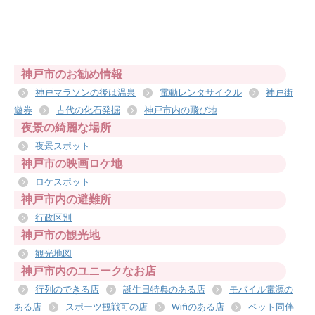
神戸市のお勧め情報
神戸マラソンの後は温泉
電動レンタサイクル
神戸街
遊券
古代の化石発掘
神戸市内の飛び地
夜景の綺麗な場所
夜景スポット
神戸市の映画ロケ地
ロケスポット
神戸市内の避難所
行政区別
神戸市の観光地
観光地図
神戸市内のユニークなお店
行列のできる店
誕生日特典のある店
モバイル電源の
ある店
スポーツ観戦可の店
Wifiのある店
ペット同伴