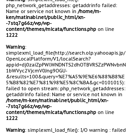
php_network_getaddresses: getaddrinfo failed:
Name or service not known in
/home/m-
ken/matinabi.net/public_html/xn-
-7stq7g66z/wp/wp-
content/themes/micata/functions.php
on line
1222
Warning
:
simplexml_load_file(http://search.olp.yahooapis.jp/
OpenLocalPlatform/V1/localSearch?
appid=dj0zaiZpPWlWNDNTS2dhOTBVRSZzPWNvbnN
1bWVyc2VjcmV0Jng9OGU-
&results=100&query=%E7%A5%9E%E6%88%B8%E
5%B8%82%E7%81%98%E5%8C%BA&gc=0101015):
failed to open stream: php_network_getaddresses:
getaddrinfo failed: Name or service not known in
/home/m-ken/matinabi.net/public_html/xn-
-7stq7g66z/wp/wp-
content/themes/micata/functions.php
on line
1222
Warning
: simplexml_load_file(): I/O warning : failed