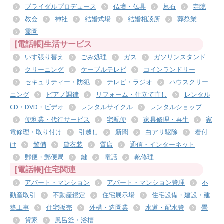
ブライダルプロデュース
仏壇・仏具
墓石
寺院
教会
神社
結婚式場
結婚相談所
葬祭業
霊園
[電話帳]生活サービス
いす張り替え
ごみ処理
ガス
ガソリンスタンド
クリーニング
ケーブルテレビ
コインランドリー
セキュリティー・防犯
テレビ・ラジオ
ハウスクリー
ニング
ピアノ調律
リフォーム・仕立て直し
レンタル
CD・DVD・ビデオ
レンタルサイクル
レンタルショップ
便利業・代行サービス
宅配便
家具修理・再生
家
電修理・取り付け
引越し
新聞
白アリ駆除
着付
け
警備
貸衣装
質店
通信・インターネット
郵便・郵便局
鍵
電話
靴修理
[電話帳]住宅関連
アパート・マンション
アパート・マンション管理
不
動産取引
不動産鑑定
住宅展示場
住宅設備・建設・建
築工事
住宅販売
外構・造園業
水道・配水管
畳
貸家
風呂釜・浴槽