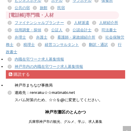
ビジネスホテル
ホテル
ラブホテル
保養所
公共の宿
旅館
民宿
[電話帳]専門職・人材
ファイナンシャルプランナー
人材派遣
人材紹介所
信用調査・探偵
公証人
公認会計士
司法書士
弁理士
弁護士
看護師・家政婦紹介所
社会保険労
務士
税理士
経営コンサルタント
翻訳・通訳
行
政書士
内職在宅ワーク求人募集情報
神戸市内の内職在宅ワーク求人募集情報
購読する
神戸市まちなび事務局
連絡先：renraku☆☆matinabi.net
スパム対策のため、☆☆を@に変更してください。
神戸市灘区のとんかつ
兵庫県神戸市の観光、グルメ、学ぶ、求人募集