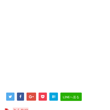
B!
LINEへ送る