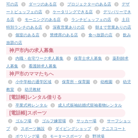
可の店
ダーツのある店
プロジェクターのある店
デザ
ートビュッフェの店
ケータリングできる店
デリバリーでき
る店
モーニングのある店
ランチビュッフェの店
土日
特別ランチのある店
深夜営業ありの店
朝まで営業ありの店
個室のある店
禁煙席のある店
食べ放題の店
飲み
放題の店
神戸市内の求人募集
内職・在宅ワーク求人募集
保育士求人募集
薬剤師求
人募集
看護師求人募集
神戸市のママたちへ
小中学校の通学区域
保育所・保育園
幼稚園
幼児
教室
幼児教材
[電話帳]レンタル借りる
卒業式袴レンタル
成人式振袖結婚式留袖着物レンタル
[電話帳]スポーツ
ゴルフ場
ゴルフ練習場
サッカー場
サーフショッ
プ
スポーツ施設
ダイビングショップ
テニスコート
ボウリング場
モータースポーツ
野球場