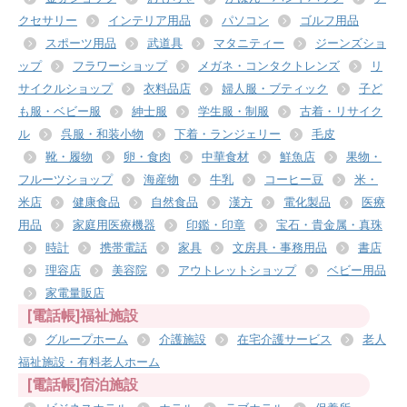
クセサリー
インテリア用品
パソコン
ゴルフ用品
スポーツ用品
武道具
マタニティー
ジーンズショ
ップ
フラワーショップ
メガネ・コンタクトレンズ
リ
サイクルショップ
衣料品店
婦人服・ブティック
子ど
も服・ベビー服
紳士服
学生服・制服
古着・リサイク
ル
呉服・和装小物
下着・ランジェリー
毛皮
靴・履物
卵・食肉
中華食材
鮮魚店
果物・
フルーツショップ
海産物
牛乳
コーヒー豆
米・
米店
健康食品
自然食品
漢方
電化製品
医療
用品
家庭用医療機器
印鑑・印章
宝石・貴金属・真珠
時計
携帯電話
家具
文房具・事務用品
書店
理容店
美容院
アウトレットショップ
ベビー用品
家電量販店
[電話帳]福祉施設
グループホーム
介護施設
在宅介護サービス
老人
福祉施設・有料老人ホーム
[電話帳]宿泊施設