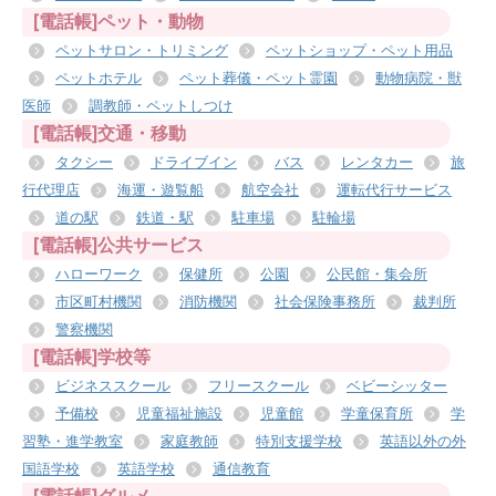
[電話帳]ペット・動物
ペットサロン・トリミング
ペットショップ・ペット用品
ペットホテル
ペット葬儀・ペット霊園
動物病院・獣
医師
調教師・ペットしつけ
[電話帳]交通・移動
タクシー
ドライブイン
バス
レンタカー
旅
行代理店
海運・遊覧船
航空会社
運転代行サービス
道の駅
鉄道・駅
駐車場
駐輪場
[電話帳]公共サービス
ハローワーク
保健所
公園
公民館・集会所
市区町村機関
消防機関
社会保険事務所
裁判所
警察機関
[電話帳]学校等
ビジネススクール
フリースクール
ベビーシッター
予備校
児童福祉施設
児童館
学童保育所
学
習塾・進学教室
家庭教師
特別支援学校
英語以外の外
国語学校
英語学校
通信教育