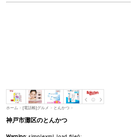
ホーム
>
[電話帳]グルメ
>
とんかつ
>
神戸市灘区のとんかつ
Warning
: simplexml_load_file():