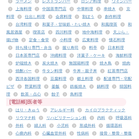
ラーメン
レストランバー
ロシア料理
ワインバー
上海料理
中国茶専門店
中華料理
串焼き
京
料理
仕出し料理
会席料理
割ぽう
創作料理
台湾料理
和菓子・甘味処・たい焼き
和風喫茶
和
風居酒屋
喫茶店
四川料理
地中海料理
天ぷら・
揚げ物
定食・食堂
小料理
広東料理
懐石料理
持ち帰り専門・弁当
握り寿司
料亭
日本料理
日本茶専門店
沖縄料理
洋菓子・ケーキ
海鮮料理
炉端焼き
炭火焼き
無国籍料理
焼き鳥
焼肉
焼酎バー
牛タン料理
牛丼・親子丼
紅茶専門店
西洋各国料理
豆腐料理
郷土料理
配達専門・宅配
ピザ
野菜料理
釜飯
鉄板焼き
鍋料理
韓国料
理
飲茶・点心
餃子
鳥料理
[電話帳]医者等
はり・きゅう
アレルギー科
カイロプラクティック
リウマチ科
リハビリテーション科
内科
呼吸器科
外科
婦人科
小児科
形成外科
循環器科
心療内科
心臓血管外科
性病科
接骨・整骨・整復