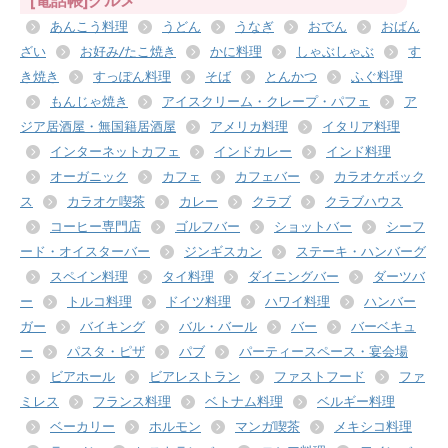
[電話帳]グルメ
あんこう料理
うどん
うなぎ
おでん
おばん
ざい
お好み/たこ焼き
かに料理
しゃぶしゃぶ
す
き焼き
すっぽん料理
そば
とんかつ
ふぐ料理
もんじゃ焼き
アイスクリーム・クレープ・パフェ
ア
ジア居酒屋・無国籍居酒屋
アメリカ料理
イタリア料理
インターネットカフェ
インドカレー
インド料理
オーガニック
カフェ
カフェバー
カラオケボック
ス
カラオケ喫茶
カレー
クラブ
クラブハウス
コーヒー専門店
ゴルフバー
ショットバー
シーフ
ード・オイスターバー
ジンギスカン
ステーキ・ハンバーグ
スペイン料理
タイ料理
ダイニングバー
ダーツバ
ー
トルコ料理
ドイツ料理
ハワイ料理
ハンバー
ガー
バイキング
バル・バール
バー
バーベキュ
ー
パスタ・ピザ
パブ
パーティースペース・宴会場
ビアホール
ビアレストラン
ファストフード
ファ
ミレス
フランス料理
ベトナム料理
ベルギー料理
ベーカリー
ホルモン
マンガ喫茶
メキシコ料理