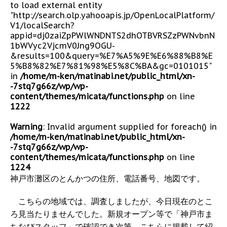
to load external entity
"http://search.olp.yahooapis.jp/OpenLocalPlatform/
V1/localSearch?
appid=dj0zaiZpPWlWNDNTS2dhOTBVRSZzPWNvbnN
1bWVyc2VjcmV0Jng9OGU-
&results=100&query=%E7%A5%9E%E6%88%B8%E
5%B8%82%E7%81%98%E5%8C%BA&gc=0101015"
in
/home/m-ken/matinabi.net/public_html/xn-
-7stq7g66z/wp/wp-
content/themes/micata/functions.php
on line
1222
Warning
: Invalid argument supplied for foreach() in
/home/m-ken/matinabi.net/public_html/xn-
-7stq7g66z/wp/wp-
content/themes/micata/functions.php
on line
1224
神戸市灘区のとんかつの住所、電話番号、地図です。
こちらの地域では、調査しましたが、今日現在のとこ
ろ見当たりませんでした。新規オープン等で「神戸市ま
ちなびスタッフ」で確認でき次第、こちらに掲載して紹