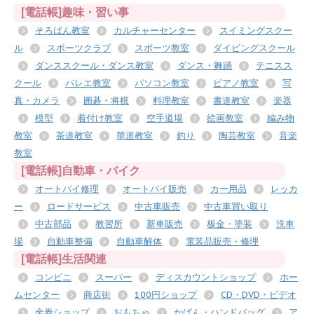
[電話帳]趣味・習い事
そろばん教室
カルチャーセンター
スイミングスクー
ル
スポーツクラブ
スポーツ教室
ダイビングスクール
ダンススクール・ダンス教室
ダンス・舞踊
テニスス
クール
バレエ教室
パソコン教室
ピアノ教室
写
真・カメラ
囲碁・将棋
料理教室
書道教室
楽器
模型
着付け教室
空手道場
絵画教室
編み物
教室
茶道教室
華道教室
釣り
陶芸教室
音楽
教室
[電話帳]自動車・バイク
オートバイ修理
オートバイ販売
カー用品
レッカ
ー
ロードサービス
中古車販売
中古車買い取り
中古部品
教習所
新車販売
板金・塗装
洗車
場
自動車整備
自動車解体
電装品販売・修理
[電話帳]生活関連
コンビニ
スーパー
ディスカウントショップ
ホー
ムセンター
商店街
100円ショップ
CD・DVD・ビデオ
金券ショップ
おもちゃ
かばん・ハンドバッグ
ア