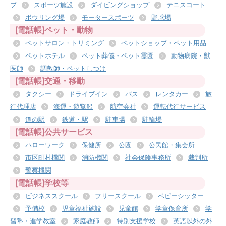
プ
スポーツ施設
ダイビングショップ
テニスコート
ボウリング場
モータースポーツ
野球場
[電話帳]ペット・動物
ペットサロン・トリミング
ペットショップ・ペット用品
ペットホテル
ペット葬儀・ペット霊園
動物病院・獣
医師
調教師・ペットしつけ
[電話帳]交通・移動
タクシー
ドライブイン
バス
レンタカー
旅
行代理店
海運・遊覧船
航空会社
運転代行サービス
道の駅
鉄道・駅
駐車場
駐輪場
[電話帳]公共サービス
ハローワーク
保健所
公園
公民館・集会所
市区町村機関
消防機関
社会保険事務所
裁判所
警察機関
[電話帳]学校等
ビジネススクール
フリースクール
ベビーシッター
予備校
児童福祉施設
児童館
学童保育所
学
習塾・進学教室
家庭教師
特別支援学校
英語以外の外