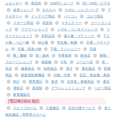
ムセンター
商店街
100円ショップ
CD・DVD・ビデオ
金券ショップ
おもちゃ
かばん・ハンドバッグ
ア
クセサリー
インテリア用品
パソコン
ゴルフ用品
スポーツ用品
武道具
マタニティー
ジーンズショ
ップ
フラワーショップ
メガネ・コンタクトレンズ
リ
サイクルショップ
衣料品店
婦人服・ブティック
子ど
も服・ベビー服
紳士服
学生服・制服
古着・リサイク
ル
呉服・和装小物
下着・ランジェリー
毛皮
靴・履物
卵・食肉
中華食材
鮮魚店
果物・
フルーツショップ
海産物
牛乳
コーヒー豆
米・
米店
健康食品
自然食品
漢方
電化製品
医療
用品
家庭用医療機器
印鑑・印章
宝石・貴金属・真珠
時計
携帯電話
家具
文房具・事務用品
書店
理容店
美容院
アウトレットショップ
ベビー用品
家電量販店
[電話帳]福祉施設
グループホーム
介護施設
在宅介護サービス
老人
福祉施設・有料老人ホーム