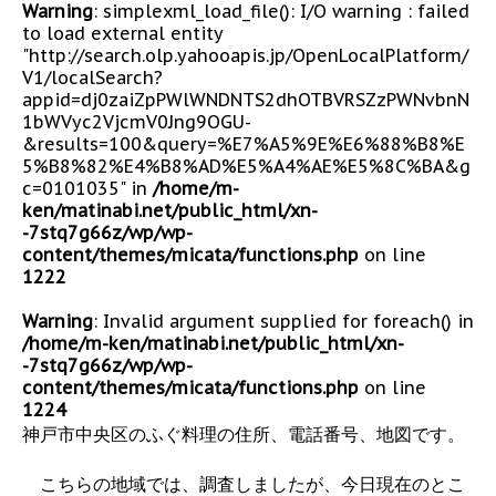
Warning
: simplexml_load_file(): I/O warning : failed
to load external entity
"http://search.olp.yahooapis.jp/OpenLocalPlatform/
V1/localSearch?
appid=dj0zaiZpPWlWNDNTS2dhOTBVRSZzPWNvbnN
1bWVyc2VjcmV0Jng9OGU-
&results=100&query=%E7%A5%9E%E6%88%B8%E
5%B8%82%E4%B8%AD%E5%A4%AE%E5%8C%BA&g
c=0101035" in
/home/m-
ken/matinabi.net/public_html/xn-
-7stq7g66z/wp/wp-
content/themes/micata/functions.php
on line
1222
Warning
: Invalid argument supplied for foreach() in
/home/m-ken/matinabi.net/public_html/xn-
-7stq7g66z/wp/wp-
content/themes/micata/functions.php
on line
1224
神戸市中央区のふぐ料理の住所、電話番号、地図です。
こちらの地域では、調査しましたが、今日現在のとこ