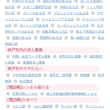
行列のできる店
誕生日特典のある店
モバイル電源の
ある店
スポーツ観戦可の店
Wifiのある店
ペット同伴
可の店
ダーツのある店
プロジェクターのある店
デザ
ートビュッフェの店
ケータリングできる店
デリバリーでき
る店
モーニングのある店
ランチビュッフェの店
土日
特別ランチのある店
深夜営業ありの店
朝まで営業ありの店
個室のある店
禁煙席のある店
食べ放題の店
飲み
放題の店
神戸市内の求人募集
内職・在宅ワーク求人募集
保育士求人募集
薬剤師求
人募集
看護師求人募集
神戸市のママたちへ
小中学校の通学区域
保育所・保育園
幼稚園
幼児
教室
幼児教材
[電話帳]レンタル借りる
卒業式袴レンタル
成人式振袖結婚式留袖着物レンタル
[電話帳]スポーツ
ゴルフ場
ゴルフ練習場
サッカー場
サーフショッ