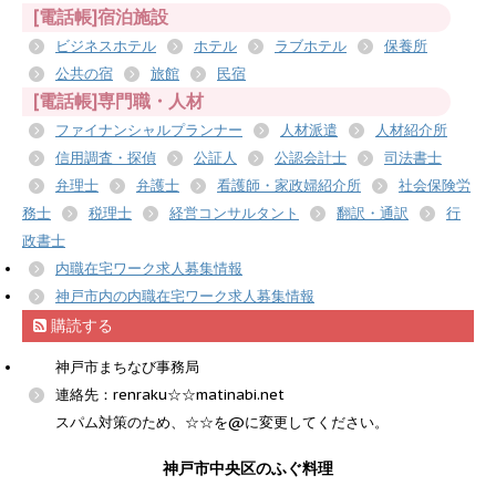
[電話帳]宿泊施設
ビジネスホテル
ホテル
ラブホテル
保養所
公共の宿
旅館
民宿
[電話帳]専門職・人材
ファイナンシャルプランナー
人材派遣
人材紹介所
信用調査・探偵
公証人
公認会計士
司法書士
弁理士
弁護士
看護師・家政婦紹介所
社会保険労
務士
税理士
経営コンサルタント
翻訳・通訳
行
政書士
内職在宅ワーク求人募集情報
神戸市内の内職在宅ワーク求人募集情報
購読する
神戸市まちなび事務局
連絡先：renraku☆☆matinabi.net
スパム対策のため、☆☆を@に変更してください。
神戸市中央区のふぐ料理