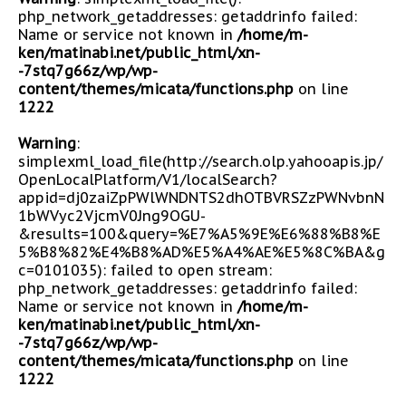
php_network_getaddresses: getaddrinfo failed:
Name or service not known in
/home/m-
ken/matinabi.net/public_html/xn-
-7stq7g66z/wp/wp-
content/themes/micata/functions.php
on line
1222
Warning
:
simplexml_load_file(http://search.olp.yahooapis.jp/
OpenLocalPlatform/V1/localSearch?
appid=dj0zaiZpPWlWNDNTS2dhOTBVRSZzPWNvbnN
1bWVyc2VjcmV0Jng9OGU-
&results=100&query=%E7%A5%9E%E6%88%B8%E
5%B8%82%E4%B8%AD%E5%A4%AE%E5%8C%BA&g
c=0101035): failed to open stream:
php_network_getaddresses: getaddrinfo failed:
Name or service not known in
/home/m-
ken/matinabi.net/public_html/xn-
-7stq7g66z/wp/wp-
content/themes/micata/functions.php
on line
1222