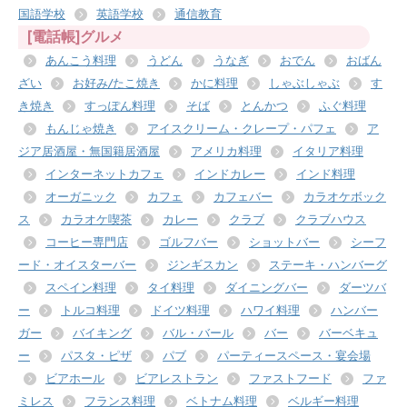
国語学校
英語学校
通信教育
[電話帳]グルメ
あんこう料理
うどん
うなぎ
おでん
おばん
ざい
お好み/たこ焼き
かに料理
しゃぶしゃぶ
す
き焼き
すっぽん料理
そば
とんかつ
ふぐ料理
もんじゃ焼き
アイスクリーム・クレープ・パフェ
ア
ジア居酒屋・無国籍居酒屋
アメリカ料理
イタリア料理
インターネットカフェ
インドカレー
インド料理
オーガニック
カフェ
カフェバー
カラオケボック
ス
カラオケ喫茶
カレー
クラブ
クラブハウス
コーヒー専門店
ゴルフバー
ショットバー
シーフ
ード・オイスターバー
ジンギスカン
ステーキ・ハンバーグ
スペイン料理
タイ料理
ダイニングバー
ダーツバ
ー
トルコ料理
ドイツ料理
ハワイ料理
ハンバー
ガー
バイキング
バル・バール
バー
バーベキュ
ー
パスタ・ピザ
パブ
パーティースペース・宴会場
ビアホール
ビアレストラン
ファストフード
ファ
ミレス
フランス料理
ベトナム料理
ベルギー料理