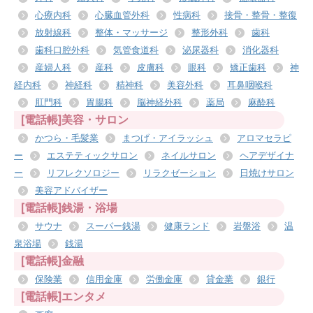
心療内科
心臓血管外科
性病科
接骨・整骨・整復
放射線科
整体・マッサージ
整形外科
歯科
歯科口腔外科
気管食道科
泌尿器科
消化器科
産婦人科
産科
皮膚科
眼科
矯正歯科
神
経内科
神経科
精神科
美容外科
耳鼻咽喉科
肛門科
胃腸科
脳神経外科
薬局
麻酔科
[電話帳]美容・サロン
かつら・毛髪業
まつげ・アイラッシュ
アロマセラピ
ー
エステティックサロン
ネイルサロン
ヘアデザイナ
ー
リフレクソロジー
リラクゼーション
日焼けサロン
美容アドバイザー
[電話帳]銭湯・浴場
サウナ
スーパー銭湯
健康ランド
岩盤浴
温
泉浴場
銭湯
[電話帳]金融
保険業
信用金庫
労働金庫
貸金業
銀行
[電話帳]エンタメ