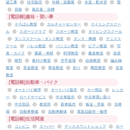
築工事
住宅販売
外構・造園業
水道・配水管
畳
貸家
風呂釜・浴槽
[電話帳]趣味・習い事
そろばん教室
カルチャーセンター
スイミングスクー
ル
スポーツクラブ
スポーツ教室
ダイビングスクール
ダンススクール・ダンス教室
ダンス・舞踊
テニスス
クール
バレエ教室
パソコン教室
ピアノ教室
写
真・カメラ
囲碁・将棋
料理教室
書道教室
楽器
模型
着付け教室
空手道場
絵画教室
編み物
教室
茶道教室
華道教室
釣り
陶芸教室
音楽
教室
[電話帳]自動車・バイク
オートバイ修理
オートバイ販売
カー用品
レッカ
ー
ロードサービス
中古車販売
中古車買い取り
中古部品
教習所
新車販売
板金・塗装
洗車
場
自動車整備
自動車解体
電装品販売・修理
[電話帳]生活関連
コンビニ
スーパー
ディスカウントショップ
ホー