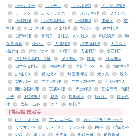
ベーカリー
ホルモン
マンガ喫茶
メキシコ料理
ラーメン
レストランバー
ロシア料理
ワインバー
上海料理
中国茶専門店
中華料理
串焼き
京
料理
仕出し料理
会席料理
割ぽう
創作料理
台湾料理
和菓子・甘味処・たい焼き
和風喫茶
和
風居酒屋
喫茶店
四川料理
地中海料理
天ぷら・
揚げ物
定食・食堂
小料理
広東料理
懐石料理
持ち帰り専門・弁当
握り寿司
料亭
日本料理
日本茶専門店
沖縄料理
洋菓子・ケーキ
海鮮料理
炉端焼き
炭火焼き
無国籍料理
焼き鳥
焼肉
焼酎バー
牛タン料理
牛丼・親子丼
紅茶専門店
西洋各国料理
豆腐料理
郷土料理
配達専門・宅配
ピザ
野菜料理
釜飯
鉄板焼き
鍋料理
韓国料
理
飲茶・点心
餃子
鳥料理
[電話帳]医者等
はり・きゅう
アレルギー科
カイロプラクティック
リウマチ科
リハビリテーション科
内科
呼吸器科
外科
婦人科
小児科
形成外科
循環器科