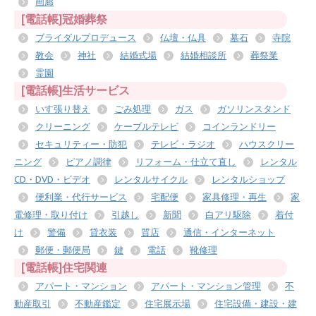
画廊
[電話帳]冠婚葬祭
ブライダルプロデュース
仏壇・仏具
墓石
寺院
教会
神社
結婚式場
結婚相談所
葬祭業
霊園
[電話帳]生活サービス
いす張り替え
ごみ処理
ガス
ガソリンスタンド
クリーニング
ケーブルテレビ
コインランドリー
セキュリティー・防犯
テレビ・ラジオ
ハウスクリー
ニング
ピアノ調律
リフォーム・仕立て直し
レンタル
CD・DVD・ビデオ
レンタルサイクル
レンタルショップ
便利業・代行サービス
宅配便
家具修理・再生
家
電修理・取り付け
引越し
新聞
白アリ駆除
着付
け
警備
貸衣装
質店
通信・インターネット
郵便・郵便局
鍵
電話
靴修理
[電話帳]住宅関連
アパート・マンション
アパート・マンション管理
不
動産取引
不動産鑑定
住宅展示場
住宅設備・建設・建