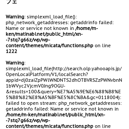
フェ
Warning
: simplexml_load_file():
php_network_getaddresses: getaddrinfo failed:
Name or service not known in
/home/m-
ken/matinabi.net/public_html/xn-
-7stq7g66z/wp/wp-
content/themes/micata/functions.php
on line
1222
Warning
:
simplexml_load_file(http://search.olp.yahooapis.jp/
OpenLocalPlatform/V1/localSearch?
appid=dj0zaiZpPWlWNDNTS2dhOTBVRSZzPWNvbnN
1bWVyc2VjcmV0Jng9OGU-
&results=100&query=%E7%A5%9E%E6%88%B8%E
5%B8%82%E8%A5%BF%E5%8C%BA&gc=0118004):
failed to open stream: php_network_getaddresses:
getaddrinfo failed: Name or service not known in
/home/m-ken/matinabi.net/public_html/xn-
-7stq7g66z/wp/wp-
content/themes/micata/functions.php
on line