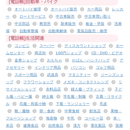
[電話帳]自動車・バイク
オートバイ修理
オートバイ販売
カー用品
レッカ
ー
ロードサービス
中古車販売
中古車買い取り
中古部品
教習所
新車販売
板金・塗装
洗車
場
自動車整備
自動車解体
電装品販売・修理
[電話帳]生活関連
コンビニ
スーパー
ディスカウントショップ
ホー
ムセンター
商店街
100円ショップ
CD・DVD・ビデオ
金券ショップ
おもちゃ
かばん・ハンドバッグ
ア
クセサリー
インテリア用品
パソコン
ゴルフ用品
スポーツ用品
武道具
マタニティー
ジーンズショ
ップ
フラワーショップ
メガネ・コンタクトレンズ
リ
サイクルショップ
衣料品店
婦人服・ブティック
子ど
も服・ベビー服
紳士服
学生服・制服
古着・リサイク
ル
呉服・和装小物
下着・ランジェリー
毛皮
靴・履物
卵・食肉
中華食材
鮮魚店
果物・
フルーツショップ
海産物
牛乳
コーヒー豆
米・
米店
健康食品
自然食品
漢方
電化製品
医療