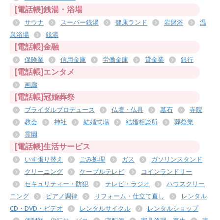
[電話帳]銭湯・浴場
サウナ
スーパー銭湯
健康ランド
岩盤浴
温
泉浴場
銭湯
[電話帳]金融
保険業
信用金庫
労働金庫
貸金業
銀行
[電話帳]エンタメ
画廊
[電話帳]冠婚葬祭
ブライダルプロデュース
仏壇・仏具
墓石
寺院
教会
神社
結婚式場
結婚相談所
葬祭業
霊園
[電話帳]生活サービス
いす張り替え
ごみ処理
ガス
ガソリンスタンド
クリーニング
ケーブルテレビ
コインランドリー
セキュリティー・防犯
テレビ・ラジオ
ハウスクリー
ニング
ピアノ調律
リフォーム・仕立て直し
レンタル
CD・DVD・ビデオ
レンタルサイクル
レンタルショップ