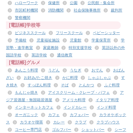
ハローワーク
保健所
公園
公民館・集会所
市区町村機関
消防機関
社会保険事務所
裁判所
警察機関
[電話帳]学校等
ビジネススクール
フリースクール
ベビーシッター
予備校
児童福祉施設
児童館
学童保育所
学
習塾・進学教室
家庭教師
特別支援学校
英語以外の外
国語学校
英語学校
通信教育
[電話帳]グルメ
あんこう料理
うどん
うなぎ
おでん
おばん
ざい
お好み/たこ焼き
かに料理
しゃぶしゃぶ
す
き焼き
すっぽん料理
そば
とんかつ
ふぐ料理
もんじゃ焼き
アイスクリーム・クレープ・パフェ
ア
ジア居酒屋・無国籍居酒屋
アメリカ料理
イタリア料理
インターネットカフェ
インドカレー
インド料理
オーガニック
カフェ
カフェバー
カラオケボック
ス
カラオケ喫茶
カレー
クラブ
クラブハウス
コーヒー専門店
ゴルフバー
ショットバー
シーフ