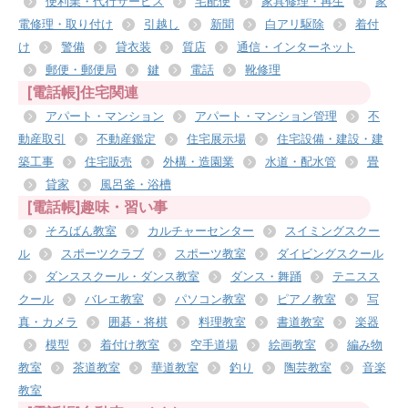
便利業・代行サービス
宅配便
家具修理・再生
家
電修理・取り付け
引越し
新聞
白アリ駆除
着付
け
警備
貸衣装
質店
通信・インターネット
郵便・郵便局
鍵
電話
靴修理
[電話帳]住宅関連
アパート・マンション
アパート・マンション管理
不
動産取引
不動産鑑定
住宅展示場
住宅設備・建設・建
築工事
住宅販売
外構・造園業
水道・配水管
畳
貸家
風呂釜・浴槽
[電話帳]趣味・習い事
そろばん教室
カルチャーセンター
スイミングスクー
ル
スポーツクラブ
スポーツ教室
ダイビングスクール
ダンススクール・ダンス教室
ダンス・舞踊
テニスス
クール
バレエ教室
パソコン教室
ピアノ教室
写
真・カメラ
囲碁・将棋
料理教室
書道教室
楽器
模型
着付け教室
空手道場
絵画教室
編み物
教室
茶道教室
華道教室
釣り
陶芸教室
音楽
教室