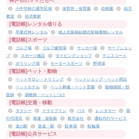
神戸市のママたちへ
小中学校の通学区域
保育所・保育園
幼稚園
幼児
教室
幼児教材
[電話帳]レンタル借りる
卒業式袴レンタル
成人式振袖結婚式留袖着物レンタル
[電話帳]スポーツ
ゴルフ場
ゴルフ練習場
サッカー場
サーフショッ
プ
スポーツ施設
ダイビングショップ
テニスコート
ボウリング場
モータースポーツ
野球場
[電話帳]ペット・動物
ペットサロン・トリミング
ペットショップ・ペット用品
ペットホテル
ペット葬儀・ペット霊園
動物病院・獣
医師
調教師・ペットしつけ
[電話帳]交通・移動
タクシー
ドライブイン
バス
レンタカー
旅
行代理店
海運・遊覧船
航空会社
運転代行サービス
道の駅
鉄道・駅
駐車場
駐輪場
[電話帳]公共サービス