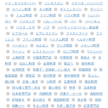
ード・オイスターバー
ジンギスカン
ステーキ・ハンバーグ
スペイン料理
タイ料理
ダイニングバー
ダーツバ
ー
トルコ料理
ドイツ料理
ハワイ料理
ハンバー
ガー
バイキング
バル・バール
バー
バーベキュ
ー
パスタ・ピザ
パブ
パーティースペース・宴会場
ビアホール
ビアレストラン
ファストフード
ファ
ミレス
フランス料理
ベトナム料理
ベルギー料理
ベーカリー
ホルモン
マンガ喫茶
メキシコ料理
ラーメン
レストランバー
ロシア料理
ワインバー
上海料理
中国茶専門店
中華料理
串焼き
京
料理
仕出し料理
会席料理
割ぽう
創作料理
台湾料理
和菓子・甘味処・たい焼き
和風喫茶
和
風居酒屋
喫茶店
四川料理
地中海料理
天ぷら・
揚げ物
定食・食堂
小料理
広東料理
懐石料理
持ち帰り専門・弁当
握り寿司
料亭
日本料理
日本茶専門店
沖縄料理
洋菓子・ケーキ
海鮮料理
炉端焼き
炭火焼き
無国籍料理
焼き鳥
焼肉
焼酎バー
牛タン料理
牛丼・親子丼
紅茶専門店