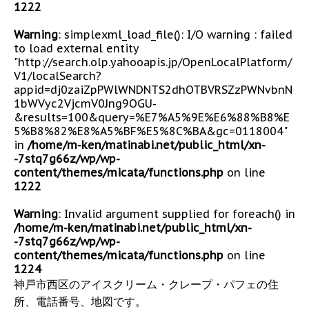
1222
Warning
: simplexml_load_file(): I/O warning : failed
to load external entity
"http://search.olp.yahooapis.jp/OpenLocalPlatform/
V1/localSearch?
appid=dj0zaiZpPWlWNDNTS2dhOTBVRSZzPWNvbnN
1bWVyc2VjcmV0Jng9OGU-
&results=100&query=%E7%A5%9E%E6%88%B8%E
5%B8%82%E8%A5%BF%E5%8C%BA&gc=0118004"
in
/home/m-ken/matinabi.net/public_html/xn-
-7stq7g66z/wp/wp-
content/themes/micata/functions.php
on line
1222
Warning
: Invalid argument supplied for foreach() in
/home/m-ken/matinabi.net/public_html/xn-
-7stq7g66z/wp/wp-
content/themes/micata/functions.php
on line
1224
神戸市西区のアイスクリーム・クレープ・パフェの住
所、電話番号、地図です。