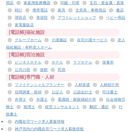
用品
家庭用医療機器
印鑑・印章
宝石・貴金属・真珠
時計
携帯電話
家具
文房具・事務用品
書店
理容店
美容院
アウトレットショップ
ベビー用品
家電量販店
[電話帳]福祉施設
グループホーム
介護施設
在宅介護サービス
老人
福祉施設・有料老人ホーム
[電話帳]宿泊施設
ビジネスホテル
ホテル
ラブホテル
保養所
公共の宿
旅館
民宿
[電話帳]専門職・人材
ファイナンシャルプランナー
人材派遣
人材紹介所
信用調査・探偵
公証人
公認会計士
司法書士
弁理士
弁護士
看護師・家政婦紹介所
社会保険労
務士
税理士
経営コンサルタント
翻訳・通訳
行
政書士
内職在宅ワーク求人募集情報
神戸市内の内職在宅ワーク求人募集情報