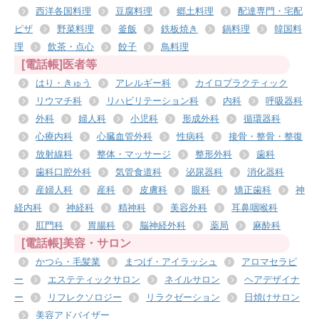
西洋各国料理
豆腐料理
郷土料理
配達専門・宅配
ピザ
野菜料理
釜飯
鉄板焼き
鍋料理
韓国料
理
飲茶・点心
餃子
鳥料理
[電話帳]医者等
はり・きゅう
アレルギー科
カイロプラクティック
リウマチ科
リハビリテーション科
内科
呼吸器科
外科
婦人科
小児科
形成外科
循環器科
心療内科
心臓血管外科
性病科
接骨・整骨・整復
放射線科
整体・マッサージ
整形外科
歯科
歯科口腔外科
気管食道科
泌尿器科
消化器科
産婦人科
産科
皮膚科
眼科
矯正歯科
神
経内科
神経科
精神科
美容外科
耳鼻咽喉科
肛門科
胃腸科
脳神経外科
薬局
麻酔科
[電話帳]美容・サロン
かつら・毛髪業
まつげ・アイラッシュ
アロマセラピ
ー
エステティックサロン
ネイルサロン
ヘアデザイナ
ー
リフレクソロジー
リラクゼーション
日焼けサロン
美容アドバイザー