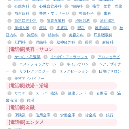
心療内科
心臓血管外科
性病科
接骨・整骨・整復
放射線科
整体・マッサージ
整形外科
歯科
歯科口腔外科
気管食道科
泌尿器科
消化器科
産婦人科
産科
皮膚科
眼科
矯正歯科
神
経内科
神経科
精神科
美容外科
耳鼻咽喉科
肛門科
胃腸科
脳神経外科
薬局
麻酔科
[電話帳]美容・サロン
かつら・毛髪業
まつげ・アイラッシュ
アロマセラピ
ー
エステティックサロン
ネイルサロン
ヘアデザイナ
ー
リフレクソロジー
リラクゼーション
日焼けサロン
美容アドバイザー
[電話帳]銭湯・浴場
サウナ
スーパー銭湯
健康ランド
岩盤浴
温
泉浴場
銭湯
[電話帳]金融
保険業
信用金庫
労働金庫
貸金業
銀行
[電話帳]エンタメ