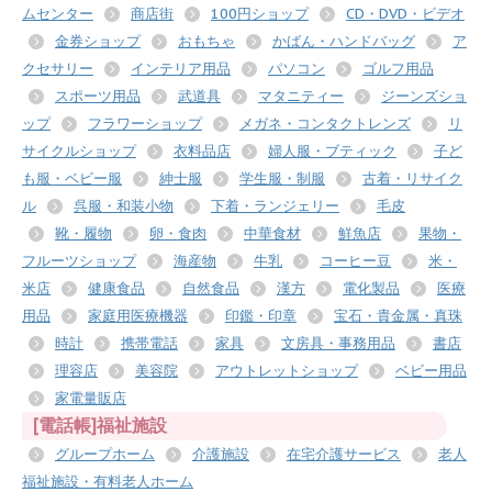
ムセンター
商店街
100円ショップ
CD・DVD・ビデオ
金券ショップ
おもちゃ
かばん・ハンドバッグ
ア
クセサリー
インテリア用品
パソコン
ゴルフ用品
スポーツ用品
武道具
マタニティー
ジーンズショ
ップ
フラワーショップ
メガネ・コンタクトレンズ
リ
サイクルショップ
衣料品店
婦人服・ブティック
子ど
も服・ベビー服
紳士服
学生服・制服
古着・リサイク
ル
呉服・和装小物
下着・ランジェリー
毛皮
靴・履物
卵・食肉
中華食材
鮮魚店
果物・
フルーツショップ
海産物
牛乳
コーヒー豆
米・
米店
健康食品
自然食品
漢方
電化製品
医療
用品
家庭用医療機器
印鑑・印章
宝石・貴金属・真珠
時計
携帯電話
家具
文房具・事務用品
書店
理容店
美容院
アウトレットショップ
ベビー用品
家電量販店
[電話帳]福祉施設
グループホーム
介護施設
在宅介護サービス
老人
福祉施設・有料老人ホーム