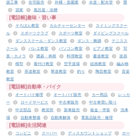
築工事
住宅販売
外構・造園業
水道・配水管
畳
貸家
風呂釜・浴槽
[電話帳]趣味・習い事
そろばん教室
カルチャーセンター
スイミングスクー
ル
スポーツクラブ
スポーツ教室
ダイビングスクール
ダンススクール・ダンス教室
ダンス・舞踊
テニスス
クール
バレエ教室
パソコン教室
ピアノ教室
写
真・カメラ
囲碁・将棋
料理教室
書道教室
楽器
模型
着付け教室
空手道場
絵画教室
編み物
教室
茶道教室
華道教室
釣り
陶芸教室
音楽
教室
[電話帳]自動車・バイク
オートバイ修理
オートバイ販売
カー用品
レッカ
ー
ロードサービス
中古車販売
中古車買い取り
中古部品
教習所
新車販売
板金・塗装
洗車
場
自動車整備
自動車解体
電装品販売・修理
[電話帳]生活関連
コンビニ
スーパー
ディスカウントショップ
ホー