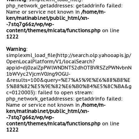
php_network_getaddresses: getaddrinfo failed:
Name or service not known in
/home/m-
ken/matinabi.net/public_html/xn-
-7stq7g66z/wp/wp-
content/themes/micata/functions.php
on line
1222
Warning
:
simplexml_load_file(http://search.olp.yahooapis.jp/
OpenLocalPlatform/V1/localSearch?
appid=dj0zaiZpPWlWNDNTS2dhOTBVRSZzPWNvbnN
1bWVyc2VjcmV0Jng9OGU-
&results=100&query=%E7%A5%9E%E6%88%B8%E
5%B8%82%E5%9E%82%E6%B0%B4%E5%8C%BA&g
c=0120003): failed to open stream:
php_network_getaddresses: getaddrinfo failed:
Name or service not known in
/home/m-
ken/matinabi.net/public_html/xn-
-7stq7g66z/wp/wp-
content/themes/micata/functions.php
on line
1222