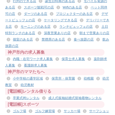
行列のできる店
誕生日特典のある店
モバイル電源の
ある店
スポーツ観戦可の店
Wifiのある店
ペット同伴
可の店
ダーツのある店
プロジェクターのある店
デザ
ートビュッフェの店
ケータリングできる店
デリバリーでき
る店
モーニングのある店
ランチビュッフェの店
土日
特別ランチのある店
深夜営業ありの店
朝まで営業ありの店
個室のある店
禁煙席のある店
食べ放題の店
飲み
放題の店
神戸市内の求人募集
内職・在宅ワーク求人募集
保育士求人募集
薬剤師求
人募集
看護師求人募集
神戸市のママたちへ
小中学校の通学区域
保育所・保育園
幼稚園
幼児
教室
幼児教材
[電話帳]レンタル借りる
卒業式袴レンタル
成人式振袖結婚式留袖着物レンタル
[電話帳]スポーツ
ゴルフ場
ゴルフ練習場
サッカー場
サーフショッ