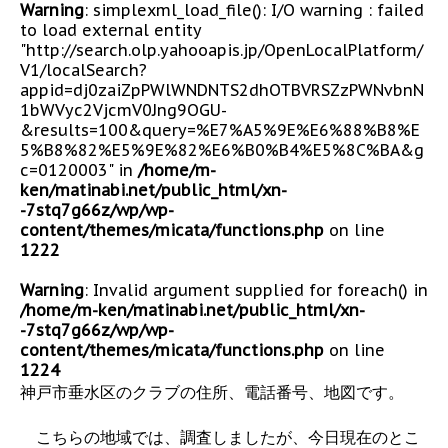
Warning
: simplexml_load_file(): I/O warning : failed
to load external entity
"http://search.olp.yahooapis.jp/OpenLocalPlatform/
V1/localSearch?
appid=dj0zaiZpPWlWNDNTS2dhOTBVRSZzPWNvbnN
1bWVyc2VjcmV0Jng9OGU-
&results=100&query=%E7%A5%9E%E6%88%B8%E
5%B8%82%E5%9E%82%E6%B0%B4%E5%8C%BA&g
c=0120003" in
/home/m-
ken/matinabi.net/public_html/xn-
-7stq7g66z/wp/wp-
content/themes/micata/functions.php
on line
1222
Warning
: Invalid argument supplied for foreach() in
/home/m-ken/matinabi.net/public_html/xn-
-7stq7g66z/wp/wp-
content/themes/micata/functions.php
on line
1224
神戸市垂水区のクラブの住所、電話番号、地図です。
こちらの地域では、調査しましたが、今日現在のとこ