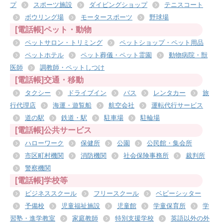
プ
スポーツ施設
ダイビングショップ
テニスコート
ボウリング場
モータースポーツ
野球場
[電話帳]ペット・動物
ペットサロン・トリミング
ペットショップ・ペット用品
ペットホテル
ペット葬儀・ペット霊園
動物病院・獣
医師
調教師・ペットしつけ
[電話帳]交通・移動
タクシー
ドライブイン
バス
レンタカー
旅
行代理店
海運・遊覧船
航空会社
運転代行サービス
道の駅
鉄道・駅
駐車場
駐輪場
[電話帳]公共サービス
ハローワーク
保健所
公園
公民館・集会所
市区町村機関
消防機関
社会保険事務所
裁判所
警察機関
[電話帳]学校等
ビジネススクール
フリースクール
ベビーシッター
予備校
児童福祉施設
児童館
学童保育所
学
習塾・進学教室
家庭教師
特別支援学校
英語以外の外