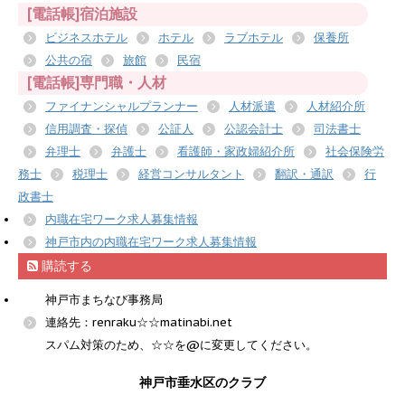
[電話帳]宿泊施設
ビジネスホテル
ホテル
ラブホテル
保養所
公共の宿
旅館
民宿
[電話帳]専門職・人材
ファイナンシャルプランナー
人材派遣
人材紹介所
信用調査・探偵
公証人
公認会計士
司法書士
弁理士
弁護士
看護師・家政婦紹介所
社会保険労
務士
税理士
経営コンサルタント
翻訳・通訳
行
政書士
内職在宅ワーク求人募集情報
神戸市内の内職在宅ワーク求人募集情報
購読する
神戸市まちなび事務局
連絡先：renraku☆☆matinabi.net
スパム対策のため、☆☆を@に変更してください。
神戸市垂水区のクラブ