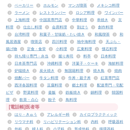
ベーカリー
ホルモン
マンガ喫茶
メキシコ料理
ラーメン
レストランバー
ロシア料理
ワインバー
上海料理
中国茶専門店
中華料理
串焼き
京
料理
仕出し料理
会席料理
割ぽう
創作料理
台湾料理
和菓子・甘味処・たい焼き
和風喫茶
和
風居酒屋
喫茶店
四川料理
地中海料理
天ぷら・
揚げ物
定食・食堂
小料理
広東料理
懐石料理
持ち帰り専門・弁当
握り寿司
料亭
日本料理
日本茶専門店
沖縄料理
洋菓子・ケーキ
海鮮料理
炉端焼き
炭火焼き
無国籍料理
焼き鳥
焼肉
焼酎バー
牛タン料理
牛丼・親子丼
紅茶専門店
西洋各国料理
豆腐料理
郷土料理
配達専門・宅配
ピザ
野菜料理
釜飯
鉄板焼き
鍋料理
韓国料
理
飲茶・点心
餃子
鳥料理
[電話帳]医者等
はり・きゅう
アレルギー科
カイロプラクティック
リウマチ科
リハビリテーション科
内科
呼吸器科
外科
婦人科
小児科
形成外科
循環器科