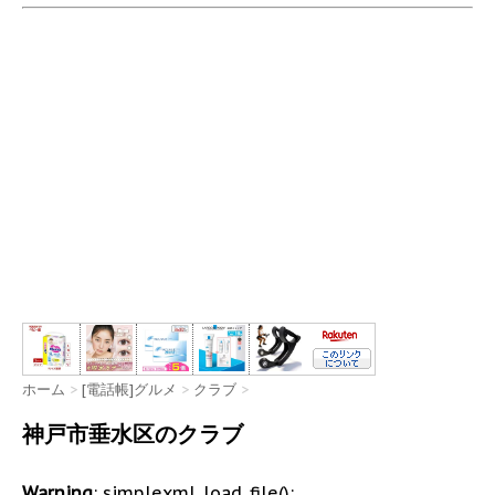
ホーム
>
[電話帳]グルメ
>
クラブ
>
神戸市垂水区のクラブ
Warning
: simplexml_load_file():