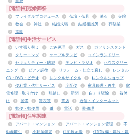
画廊
[電話帳]冠婚葬祭
ブライダルプロデュース
仏壇・仏具
墓石
寺院
教会
神社
結婚式場
結婚相談所
葬祭業
霊園
[電話帳]生活サービス
いす張り替え
ごみ処理
ガス
ガソリンスタンド
クリーニング
ケーブルテレビ
コインランドリー
セキュリティー・防犯
テレビ・ラジオ
ハウスクリー
ニング
ピアノ調律
リフォーム・仕立て直し
レンタル
CD・DVD・ビデオ
レンタルサイクル
レンタルショップ
便利業・代行サービス
宅配便
家具修理・再生
家
電修理・取り付け
引越し
新聞
白アリ駆除
着付
け
警備
貸衣装
質店
通信・インターネット
郵便・郵便局
鍵
電話
靴修理
[電話帳]住宅関連
アパート・マンション
アパート・マンション管理
不
動産取引
不動産鑑定
住宅展示場
住宅設備・建設・建