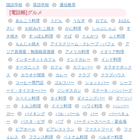
国語学校
英語学校
通信教育
[電話帳]グルメ
あんこう料理
うどん
うなぎ
おでん
おばん
ざい
お好み/たこ焼き
かに料理
しゃぶしゃぶ
す
き焼き
すっぽん料理
そば
とんかつ
ふぐ料理
もんじゃ焼き
アイスクリーム・クレープ・パフェ
ア
ジア居酒屋・無国籍居酒屋
アメリカ料理
イタリア料理
インターネットカフェ
インドカレー
インド料理
オーガニック
カフェ
カフェバー
カラオケボック
ス
カラオケ喫茶
カレー
クラブ
クラブハウス
コーヒー専門店
ゴルフバー
ショットバー
シーフ
ード・オイスターバー
ジンギスカン
ステーキ・ハンバーグ
スペイン料理
タイ料理
ダイニングバー
ダーツバ
ー
トルコ料理
ドイツ料理
ハワイ料理
ハンバー
ガー
バイキング
バル・バール
バー
バーベキュ
ー
パスタ・ピザ
パブ
パーティースペース・宴会場
ビアホール
ビアレストラン
ファストフード
ファ
ミレス
フランス料理
ベトナム料理
ベルギー料理