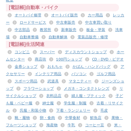
教室
[電話帳]自動車・バイク
オートバイ修理
オートバイ販売
カー用品
レッカ
ー
ロードサービス
中古車販売
中古車買い取り
中古部品
教習所
新車販売
板金・塗装
洗車
場
自動車整備
自動車解体
電装品販売・修理
[電話帳]生活関連
コンビニ
スーパー
ディスカウントショップ
ホー
ムセンター
商店街
100円ショップ
CD・DVD・ビデオ
金券ショップ
おもちゃ
かばん・ハンドバッグ
ア
クセサリー
インテリア用品
パソコン
ゴルフ用品
スポーツ用品
武道具
マタニティー
ジーンズショ
ップ
フラワーショップ
メガネ・コンタクトレンズ
リ
サイクルショップ
衣料品店
婦人服・ブティック
子ど
も服・ベビー服
紳士服
学生服・制服
古着・リサイク
ル
呉服・和装小物
下着・ランジェリー
毛皮
靴・履物
卵・食肉
中華食材
鮮魚店
果物・
フルーツショップ
海産物
牛乳
コーヒー豆
米・