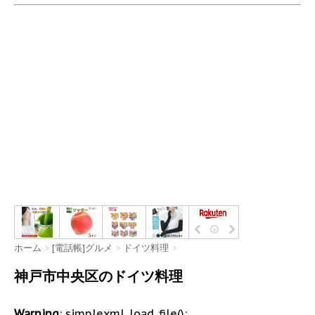
ホーム
>
[電話帳]グルメ
>
ドイツ料理
>
神戸市中央区のドイツ料理
Warning
: simplexml_load_file():