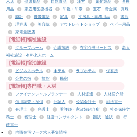
米店
健康食品
自然食品
漢方
電化製品
医療
用品
家庭用医療機器
印鑑・印章
宝石・貴金属・真珠
時計
携帯電話
家具
文房具・事務用品
書店
理容店
美容院
アウトレットショップ
ベビー用品
家電量販店
[電話帳]福祉施設
グループホーム
介護施設
在宅介護サービス
老人
福祉施設・有料老人ホーム
[電話帳]宿泊施設
ビジネスホテル
ホテル
ラブホテル
保養所
公共の宿
旅館
民宿
[電話帳]専門職・人材
ファイナンシャルプランナー
人材派遣
人材紹介所
信用調査・探偵
公証人
公認会計士
司法書士
弁理士
弁護士
看護師・家政婦紹介所
社会保険労
務士
税理士
経営コンサルタント
翻訳・通訳
行
政書士
内職在宅ワーク求人募集情報