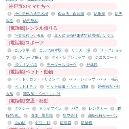
神戸市のママたちへ
小中学校の通学区域
保育所・保育園
幼稚園
幼児
教室
幼児教材
[電話帳]レンタル借りる
卒業式袴レンタル
成人式振袖結婚式留袖着物レンタル
[電話帳]スポーツ
ゴルフ場
ゴルフ練習場
サッカー場
サーフショッ
プ
スポーツ施設
ダイビングショップ
テニスコート
ボウリング場
モータースポーツ
野球場
[電話帳]ペット・動物
ペットサロン・トリミング
ペットショップ・ペット用品
ペットホテル
ペット葬儀・ペット霊園
動物病院・獣
医師
調教師・ペットしつけ
[電話帳]交通・移動
タクシー
ドライブイン
バス
レンタカー
旅
行代理店
海運・遊覧船
航空会社
運転代行サービス
道の駅
鉄道・駅
駐車場
駐輪場