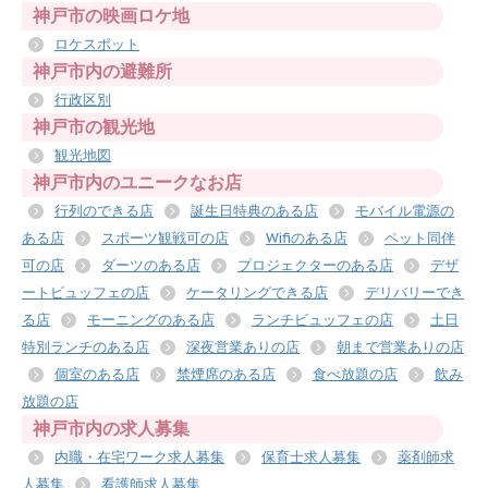
神戸市の映画ロケ地
ロケスポット
神戸市内の避難所
行政区別
神戸市の観光地
観光地図
神戸市内のユニークなお店
行列のできる店
誕生日特典のある店
モバイル電源の
ある店
スポーツ観戦可の店
Wifiのある店
ペット同伴
可の店
ダーツのある店
プロジェクターのある店
デザ
ートビュッフェの店
ケータリングできる店
デリバリーでき
る店
モーニングのある店
ランチビュッフェの店
土日
特別ランチのある店
深夜営業ありの店
朝まで営業ありの店
個室のある店
禁煙席のある店
食べ放題の店
飲み
放題の店
神戸市内の求人募集
内職・在宅ワーク求人募集
保育士求人募集
薬剤師求
人募集
看護師求人募集