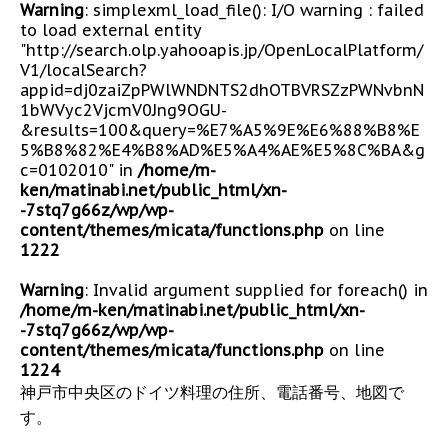
Warning
: simplexml_load_file(): I/O warning : failed
to load external entity
"http://search.olp.yahooapis.jp/OpenLocalPlatform/
V1/localSearch?
appid=dj0zaiZpPWlWNDNTS2dhOTBVRSZzPWNvbnN
1bWVyc2VjcmV0Jng9OGU-
&results=100&query=%E7%A5%9E%E6%88%B8%E
5%B8%82%E4%B8%AD%E5%A4%AE%E5%8C%BA&g
c=0102010" in
/home/m-
ken/matinabi.net/public_html/xn-
-7stq7g66z/wp/wp-
content/themes/micata/functions.php
on line
1222
Warning
: Invalid argument supplied for foreach() in
/home/m-ken/matinabi.net/public_html/xn-
-7stq7g66z/wp/wp-
content/themes/micata/functions.php
on line
1224
神戸市中央区のドイツ料理の住所、電話番号、地図で
す。