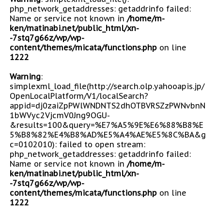
php_network_getaddresses: getaddrinfo failed:
Name or service not known in
/home/m-
ken/matinabi.net/public_html/xn-
-7stq7g66z/wp/wp-
content/themes/micata/functions.php
on line
1222
Warning
:
simplexml_load_file(http://search.olp.yahooapis.jp/
OpenLocalPlatform/V1/localSearch?
appid=dj0zaiZpPWlWNDNTS2dhOTBVRSZzPWNvbnN
1bWVyc2VjcmV0Jng9OGU-
&results=100&query=%E7%A5%9E%E6%88%B8%E
5%B8%82%E4%B8%AD%E5%A4%AE%E5%8C%BA&g
c=0102010): failed to open stream:
php_network_getaddresses: getaddrinfo failed:
Name or service not known in
/home/m-
ken/matinabi.net/public_html/xn-
-7stq7g66z/wp/wp-
content/themes/micata/functions.php
on line
1222