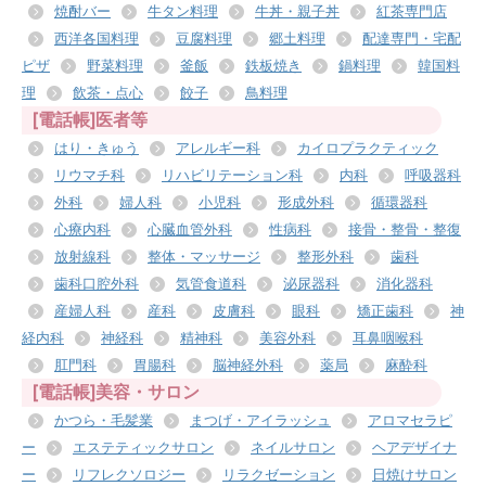
焼酎バー
牛タン料理
牛丼・親子丼
紅茶専門店
西洋各国料理
豆腐料理
郷土料理
配達専門・宅配
ピザ
野菜料理
釜飯
鉄板焼き
鍋料理
韓国料
理
飲茶・点心
餃子
鳥料理
[電話帳]医者等
はり・きゅう
アレルギー科
カイロプラクティック
リウマチ科
リハビリテーション科
内科
呼吸器科
外科
婦人科
小児科
形成外科
循環器科
心療内科
心臓血管外科
性病科
接骨・整骨・整復
放射線科
整体・マッサージ
整形外科
歯科
歯科口腔外科
気管食道科
泌尿器科
消化器科
産婦人科
産科
皮膚科
眼科
矯正歯科
神
経内科
神経科
精神科
美容外科
耳鼻咽喉科
肛門科
胃腸科
脳神経外科
薬局
麻酔科
[電話帳]美容・サロン
かつら・毛髪業
まつげ・アイラッシュ
アロマセラピ
ー
エステティックサロン
ネイルサロン
ヘアデザイナ
ー
リフレクソロジー
リラクゼーション
日焼けサロン