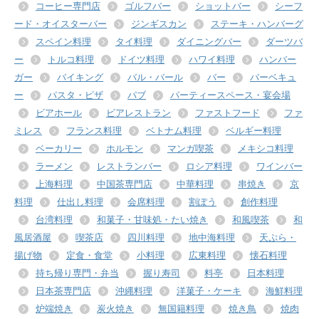
コーヒー専門店
ゴルフバー
ショットバー
シーフ
ード・オイスターバー
ジンギスカン
ステーキ・ハンバーグ
スペイン料理
タイ料理
ダイニングバー
ダーツバ
ー
トルコ料理
ドイツ料理
ハワイ料理
ハンバー
ガー
バイキング
バル・バール
バー
バーベキュ
ー
パスタ・ピザ
パブ
パーティースペース・宴会場
ビアホール
ビアレストラン
ファストフード
ファ
ミレス
フランス料理
ベトナム料理
ベルギー料理
ベーカリー
ホルモン
マンガ喫茶
メキシコ料理
ラーメン
レストランバー
ロシア料理
ワインバー
上海料理
中国茶専門店
中華料理
串焼き
京
料理
仕出し料理
会席料理
割ぽう
創作料理
台湾料理
和菓子・甘味処・たい焼き
和風喫茶
和
風居酒屋
喫茶店
四川料理
地中海料理
天ぷら・
揚げ物
定食・食堂
小料理
広東料理
懐石料理
持ち帰り専門・弁当
握り寿司
料亭
日本料理
日本茶専門店
沖縄料理
洋菓子・ケーキ
海鮮料理
炉端焼き
炭火焼き
無国籍料理
焼き鳥
焼肉