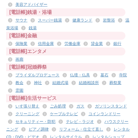
美容アドバイザー
[電話帳]銭湯・浴場
サウナ
スーパー銭湯
健康ランド
岩盤浴
温
泉浴場
銭湯
[電話帳]金融
保険業
信用金庫
労働金庫
貸金業
銀行
[電話帳]エンタメ
画廊
[電話帳]冠婚葬祭
ブライダルプロデュース
仏壇・仏具
墓石
寺院
教会
神社
結婚式場
結婚相談所
葬祭業
霊園
[電話帳]生活サービス
いす張り替え
ごみ処理
ガス
ガソリンスタンド
クリーニング
ケーブルテレビ
コインランドリー
セキュリティー・防犯
テレビ・ラジオ
ハウスクリー
ニング
ピアノ調律
リフォーム・仕立て直し
レンタル
CD・DVD・ビデオ
レンタルサイクル
レンタルショップ