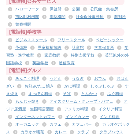
[電話帳]公共サービス
ハローワーク
保健所
公園
公民館・集会所
市区町村機関
消防機関
社会保険事務所
裁判所
警察機関
[電話帳]学校等
ビジネススクール
フリースクール
ベビーシッター
予備校
児童福祉施設
児童館
学童保育所
学
習塾・進学教室
家庭教師
特別支援学校
英語以外の外
国語学校
英語学校
通信教育
[電話帳]グルメ
あんこう料理
うどん
うなぎ
おでん
おばん
ざい
お好み/たこ焼き
かに料理
しゃぶしゃぶ
す
き焼き
すっぽん料理
そば
とんかつ
ふぐ料理
もんじゃ焼き
アイスクリーム・クレープ・パフェ
ア
ジア居酒屋・無国籍居酒屋
アメリカ料理
イタリア料理
インターネットカフェ
インドカレー
インド料理
オーガニック
カフェ
カフェバー
カラオケボック
ス
カラオケ喫茶
カレー
クラブ
クラブハウス