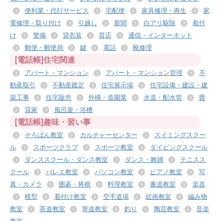
便利業・代行サービス
宅配便
家具修理・再生
家
電修理・取り付け
引越し
新聞
白アリ駆除
着付
け
警備
貸衣装
質店
通信・インターネット
郵便・郵便局
鍵
電話
靴修理
[電話帳]住宅関連
アパート・マンション
アパート・マンション管理
不
動産取引
不動産鑑定
住宅展示場
住宅設備・建設・建
築工事
住宅販売
外構・造園業
水道・配水管
畳
貸家
風呂釜・浴槽
[電話帳]趣味・習い事
そろばん教室
カルチャーセンター
スイミングスクー
ル
スポーツクラブ
スポーツ教室
ダイビングスクール
ダンススクール・ダンス教室
ダンス・舞踊
テニスス
クール
バレエ教室
パソコン教室
ピアノ教室
写
真・カメラ
囲碁・将棋
料理教室
書道教室
楽器
模型
着付け教室
空手道場
絵画教室
編み物
教室
茶道教室
華道教室
釣り
陶芸教室
音楽