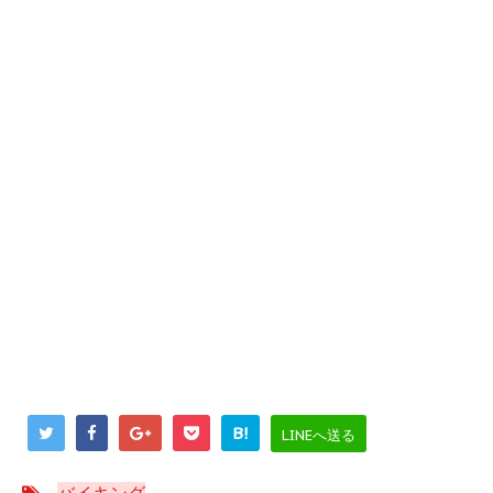
B!
LINEへ送る