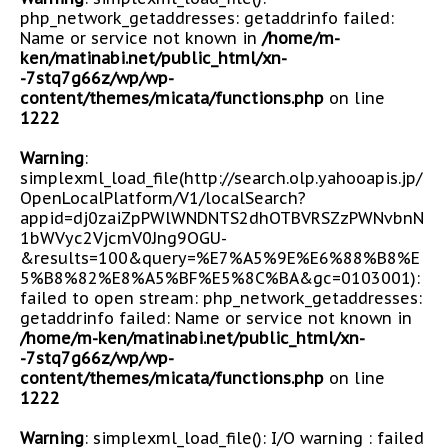
php_network_getaddresses: getaddrinfo failed:
Name or service not known in
/home/m-
ken/matinabi.net/public_html/xn-
-7stq7g66z/wp/wp-
content/themes/micata/functions.php
on line
1222
Warning
:
simplexml_load_file(http://search.olp.yahooapis.jp/
OpenLocalPlatform/V1/localSearch?
appid=dj0zaiZpPWlWNDNTS2dhOTBVRSZzPWNvbnN
1bWVyc2VjcmV0Jng9OGU-
&results=100&query=%E7%A5%9E%E6%88%B8%E
5%B8%82%E8%A5%BF%E5%8C%BA&gc=0103001):
failed to open stream: php_network_getaddresses:
getaddrinfo failed: Name or service not known in
/home/m-ken/matinabi.net/public_html/xn-
-7stq7g66z/wp/wp-
content/themes/micata/functions.php
on line
1222
Warning
: simplexml_load_file(): I/O warning : failed