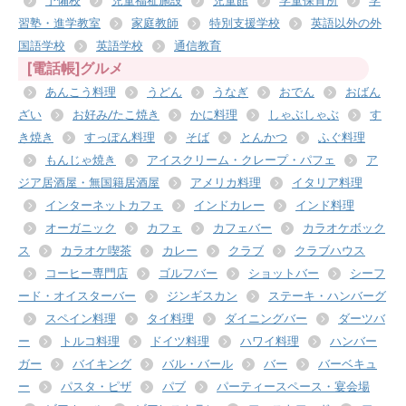
予備校
児童福祉施設
児童館
学童保育所
学
習塾・進学教室
家庭教師
特別支援学校
英語以外の外
国語学校
英語学校
通信教育
[電話帳]グルメ
あんこう料理
うどん
うなぎ
おでん
おばん
ざい
お好み/たこ焼き
かに料理
しゃぶしゃぶ
す
き焼き
すっぽん料理
そば
とんかつ
ふぐ料理
もんじゃ焼き
アイスクリーム・クレープ・パフェ
ア
ジア居酒屋・無国籍居酒屋
アメリカ料理
イタリア料理
インターネットカフェ
インドカレー
インド料理
オーガニック
カフェ
カフェバー
カラオケボック
ス
カラオケ喫茶
カレー
クラブ
クラブハウス
コーヒー専門店
ゴルフバー
ショットバー
シーフ
ード・オイスターバー
ジンギスカン
ステーキ・ハンバーグ
スペイン料理
タイ料理
ダイニングバー
ダーツバ
ー
トルコ料理
ドイツ料理
ハワイ料理
ハンバー
ガー
バイキング
バル・バール
バー
バーベキュ
ー
パスタ・ピザ
パブ
パーティースペース・宴会場