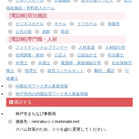
グループホーム
介護施設
在宅介護サービス
老人
福祉施設・有料老人ホーム
[電話帳]宿泊施設
ビジネスホテル
ホテル
ラブホテル
保養所
公共の宿
旅館
民宿
[電話帳]専門職・人材
ファイナンシャルプランナー
人材派遣
人材紹介所
信用調査・探偵
公証人
公認会計士
司法書士
弁理士
弁護士
看護師・家政婦紹介所
社会保険労
務士
税理士
経営コンサルタント
翻訳・通訳
行
政書士
内職在宅ワーク求人募集情報
神戸市内の内職在宅ワーク求人募集情報
購読する
神戸市まちなび事務局
連絡先：renraku☆☆matinabi.net
スパム対策のため、☆☆を@に変更してください。