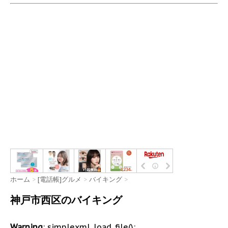
ホーム
>
[電話帳]グルメ
>
バイキング
>
神戸市西区のバイキング
Warning
: simplexml_load_file():