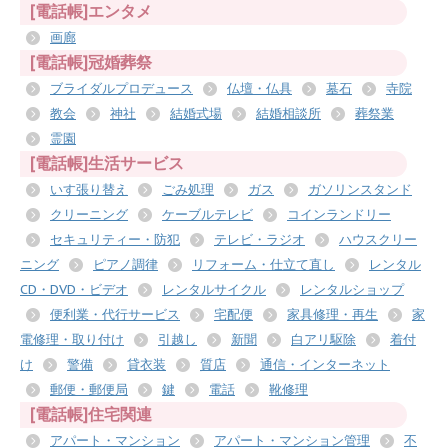
[電話帳]エンタメ
画廊
[電話帳]冠婚葬祭
ブライダルプロデュース
仏壇・仏具
墓石
寺院
教会
神社
結婚式場
結婚相談所
葬祭業
霊園
[電話帳]生活サービス
いす張り替え
ごみ処理
ガス
ガソリンスタンド
クリーニング
ケーブルテレビ
コインランドリー
セキュリティー・防犯
テレビ・ラジオ
ハウスクリー
ニング
ピアノ調律
リフォーム・仕立て直し
レンタル
CD・DVD・ビデオ
レンタルサイクル
レンタルショップ
便利業・代行サービス
宅配便
家具修理・再生
家
電修理・取り付け
引越し
新聞
白アリ駆除
着付
け
警備
貸衣装
質店
通信・インターネット
郵便・郵便局
鍵
電話
靴修理
[電話帳]住宅関連
アパート・マンション
アパート・マンション管理
不