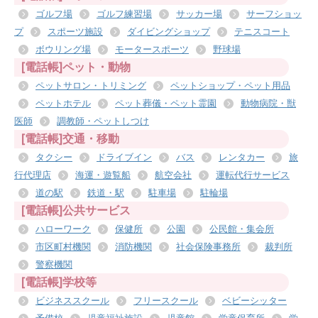
ゴルフ場
ゴルフ練習場
サッカー場
サーフショッ
プ
スポーツ施設
ダイビングショップ
テニスコート
ボウリング場
モータースポーツ
野球場
[電話帳]ペット・動物
ペットサロン・トリミング
ペットショップ・ペット用品
ペットホテル
ペット葬儀・ペット霊園
動物病院・獣
医師
調教師・ペットしつけ
[電話帳]交通・移動
タクシー
ドライブイン
バス
レンタカー
旅
行代理店
海運・遊覧船
航空会社
運転代行サービス
道の駅
鉄道・駅
駐車場
駐輪場
[電話帳]公共サービス
ハローワーク
保健所
公園
公民館・集会所
市区町村機関
消防機関
社会保険事務所
裁判所
警察機関
[電話帳]学校等
ビジネススクール
フリースクール
ベビーシッター