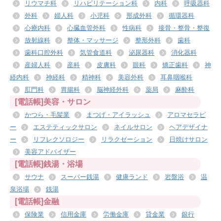
リウマチ科
リハビリテーション科
内科
呼吸器科
外科
婦人科
小児科
形成外科
循環器科
心療内科
心臓血管外科
性病科
接骨・整骨・整復
放射線科
整体・マッサージ
整形外科
歯科
歯科口腔外科
気管食道科
泌尿器科
消化器科
産婦人科
産科
皮膚科
眼科
矯正歯科
神
経内科
神経科
精神科
美容外科
耳鼻咽喉科
肛門科
胃腸科
脳神経外科
薬局
麻酔科
[電話帳]美容・サロン
かつら・毛髪業
まつげ・アイラッシュ
アロマセラピ
ー
エステティックサロン
ネイルサロン
ヘアデザイナ
ー
リフレクソロジー
リラクゼーション
日焼けサロン
美容アドバイザー
[電話帳]銭湯・浴場
サウナ
スーパー銭湯
健康ランド
岩盤浴
温
泉浴場
銭湯
[電話帳]金融
保険業
信用金庫
労働金庫
貸金業
銀行