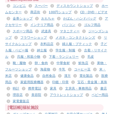
コンビニ
スーパー
ディスカウントショップ
ホー
ムセンター
商店街
100円ショップ
CD・DVD・ビデオ
金券ショップ
おもちゃ
かばん・ハンドバッグ
ア
クセサリー
インテリア用品
パソコン
ゴルフ用品
スポーツ用品
武道具
マタニティー
ジーンズショ
ップ
フラワーショップ
メガネ・コンタクトレンズ
リ
サイクルショップ
衣料品店
婦人服・ブティック
子ど
も服・ベビー服
紳士服
学生服・制服
古着・リサイク
ル
呉服・和装小物
下着・ランジェリー
毛皮
靴・履物
卵・食肉
中華食材
鮮魚店
果物・
フルーツショップ
海産物
牛乳
コーヒー豆
米・
米店
健康食品
自然食品
漢方
電化製品
医療
用品
家庭用医療機器
印鑑・印章
宝石・貴金属・真珠
時計
携帯電話
家具
文房具・事務用品
書店
理容店
美容院
アウトレットショップ
ベビー用品
家電量販店
[電話帳]福祉施設