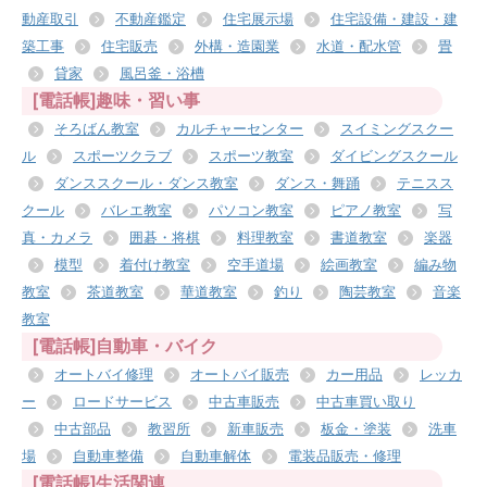
動産取引
不動産鑑定
住宅展示場
住宅設備・建設・建
築工事
住宅販売
外構・造園業
水道・配水管
畳
貸家
風呂釜・浴槽
[電話帳]趣味・習い事
そろばん教室
カルチャーセンター
スイミングスクー
ル
スポーツクラブ
スポーツ教室
ダイビングスクール
ダンススクール・ダンス教室
ダンス・舞踊
テニスス
クール
バレエ教室
パソコン教室
ピアノ教室
写
真・カメラ
囲碁・将棋
料理教室
書道教室
楽器
模型
着付け教室
空手道場
絵画教室
編み物
教室
茶道教室
華道教室
釣り
陶芸教室
音楽
教室
[電話帳]自動車・バイク
オートバイ修理
オートバイ販売
カー用品
レッカ
ー
ロードサービス
中古車販売
中古車買い取り
中古部品
教習所
新車販売
板金・塗装
洗車
場
自動車整備
自動車解体
電装品販売・修理
[電話帳]生活関連