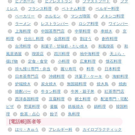
ビアホール
ビアレストラン
ファストフード
ファ
ミレス
フランス料理
ベトナム料理
ベルギー料理
ベーカリー
ホルモン
マンガ喫茶
メキシコ料理
ラーメン
レストランバー
ロシア料理
ワインバー
上海料理
中国茶専門店
中華料理
串焼き
京
料理
仕出し料理
会席料理
割ぽう
創作料理
台湾料理
和菓子・甘味処・たい焼き
和風喫茶
和
風居酒屋
喫茶店
四川料理
地中海料理
天ぷら・
揚げ物
定食・食堂
小料理
広東料理
懐石料理
持ち帰り専門・弁当
握り寿司
料亭
日本料理
日本茶専門店
沖縄料理
洋菓子・ケーキ
海鮮料理
炉端焼き
炭火焼き
無国籍料理
焼き鳥
焼肉
焼酎バー
牛タン料理
牛丼・親子丼
紅茶専門店
西洋各国料理
豆腐料理
郷土料理
配達専門・宅配
ピザ
野菜料理
釜飯
鉄板焼き
鍋料理
韓国料
理
飲茶・点心
餃子
鳥料理
[電話帳]医者等
はり・きゅう
アレルギー科
カイロプラクティック