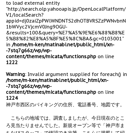
to load external entity
"http://search.olp.yahooapis.jp/OpenLocalPlatform/
V1/localSearch?
appid=dj0zaiZpPWlWNDNTS2dhOTBVRSZzPWNvbnN
1bWVyc2VjcmV0Jng9OGU-
&results=100&query=%E7%A5%9E%E6%88%B8%E
5%B8%82%E8%A5%BF%E5%8C%BA&gc=0103001"
in
/home/m-ken/matinabi.net/public_html/xn-
-7stq7g66z/wp/wp-
content/themes/micata/functions.php
on line
1222
Warning
: Invalid argument supplied for foreach() in
/home/m-ken/matinabi.net/public_html/xn-
-7stq7g66z/wp/wp-
content/themes/micata/functions.php
on line
1224
神戸市西区のバイキングの住所、電話番号、地図です。
こちらの地域では、調査しましたが、今日現在のとこ
ろ見当たりませんでした。新規オープン等で「神戸市ま
ちなびスタッフ」で確認でき次第、こちらに掲載して紹