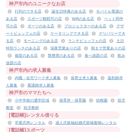
神戸市内のユニークなお店
行列のできる店
誕生日特典のある店
モバイル電源の
ある店
スポーツ観戦可の店
Wifiのある店
ペット同伴
可の店
ダーツのある店
プロジェクターのある店
デザ
ートビュッフェの店
ケータリングできる店
デリバリーでき
る店
モーニングのある店
ランチビュッフェの店
土日
特別ランチのある店
深夜営業ありの店
朝まで営業ありの店
個室のある店
禁煙席のある店
食べ放題の店
飲み
放題の店
神戸市内の求人募集
内職・在宅ワーク求人募集
保育士求人募集
薬剤師求
人募集
看護師求人募集
神戸市のママたちへ
小中学校の通学区域
保育所・保育園
幼稚園
幼児
教室
幼児教材
[電話帳]レンタル借りる
卒業式袴レンタル
成人式振袖結婚式留袖着物レンタル
[電話帳]スポーツ